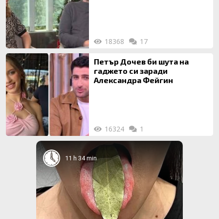
на 20-годишен брак
18368
17
Петър Дочев би шута на
гаджето си заради
Александра Фейгин
16324
1
11 h 34 min