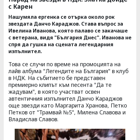
с Карен
Нашумяла ергенка се отърка около рок
звездата Данчо Караджов. Става въпрос за
Ивелина Иванова, която палаво се закачаше
с ветерана, видя "България Днес". Иванова не
спря да гушка на сцената легендарния
изпълнител.
Това се случи по време на промоцията на
лайв албума "Легендите на България" в клуб
в НДК. На събитието бе представен
премиерно клипът към песента "Да те
жадувам", в която участват освен
автентичния изпълнител Данчо Караджов
още звезди като Маргарита Хранова, Петко
Петков от "Трамвай №5", Милена Славова и
Владислав Славов.