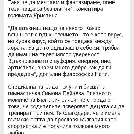
Така че да мечтаем и фантазираме, поне
тези неща са безплатни", коментира
голямата Кристина.
"Да вдъхнеш нещо на някого. Какво
всъщност е вдъхновението - то е като вирус,
но хубав вирус, който се предава между
хората. За да го вдишваш в себе си, трябва
да имаш на първо място увереност.
Вдъхновението е еуфория, енергия, ние,
артистите, знаем много добре как да ги
предадем", допълни философски Нети.
Специална награда получи и бившата
гимнастичка Симона Пейчева. Златното
момиче на България заяви, че е горда от
това, че родителите поверяват децата си да
тренират при нея. Тя благодари, че е имала
възможността да прославя България като
спортистка и е получила толкова много
любов.