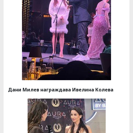
Дани Милев награждава Ивелина Колева