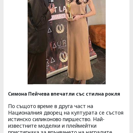
Симона Пейчева впечатли със стилна рокля
По същото време в друга част на
Националния дворец на културата се състоя
истинско силиконово пиршество. Най-
известните моделки и плеймейтки
пристигнаха за връчването на наградите