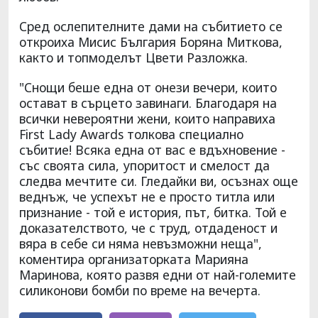
Сред ослепителните дами на събитието се
откроиха Мисис България Боряна Миткова,
както и топмоделът Цвети Разложка.
"Снощи беше една от онези вечери, които
остават в сърцето завинаги. Благодаря на
всички невероятни жени, които направиха
First Lady Awards толкова специално
събитие! Всяка една от вас е вдъхновение -
със своята сила, упоритост и смелост да
следва мечтите си. Гледайки ви, осъзнах още
веднъж, че успехът не е просто титла или
признание - той е история, път, битка. Той е
доказателството, че с труд, отдаденост и
вяра в себе си няма невъзможни неща",
коментира организаторката Марияна
Маринова, която развя едни от най-големите
силиконови бомби по време на вечерта.