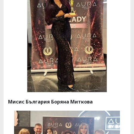
Мисис България Боряна Миткова