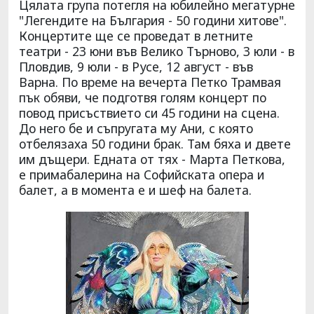
Цялата група потегля на юбилейно мегатурне
"Легендите на България - 50 години хитове".
Концертите ще се проведат в летните
театри - 23 юни във Велико Търново, 3 юли - в
Пловдив, 9 юли - в Русе, 12 август - във
Варна. По време на вечерта Петко Трамвая
пък обяви, че подготвя голям концерт по
повод присъствието си 45 години на сцена.
До него бе и съпругата му Ани, с която
отбелязаха 50 години брак. Там бяха и двете
им дъщери. Едната от тях - Марта Петкова,
е примабалерина на Софийската опера и
балет, а в момента е и шеф на балета.