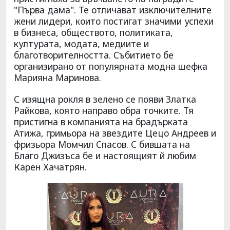
"Първа дама". Те отличават изключителните
жени лидери, които постигат значими успехи
в бизнеса, обществото, политиката,
културата, модата, медиите и
благотворителността. Събитието бе
организирано от популярната модна шефка
Марияна Маринова.
С изящна рокля в зелено се появи Златка
Райкова, която направо обра точките. Тя
пристигна в компанията на брадърката
Атижа, гримьора на звездите Цецо Андреев и
фризьора Момчил Спасов. С бившата на
Благо Джизъса бе и настоящият й любим
Карен Хачатрян.