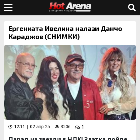
Ергенката Ивелина налази Данчо
Караджов (СНИМКИ)
12:11 | 02 апр 25
3206
1
Парад на звезди в НДК! Златка дойде