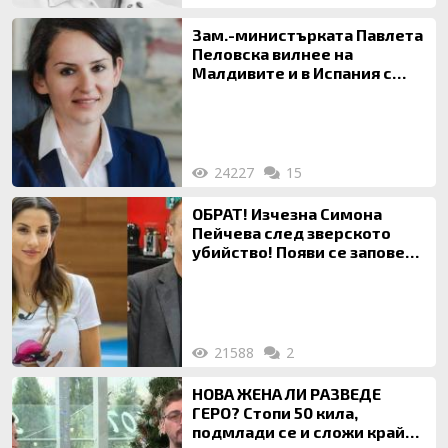
Зам.-министърката Павлета
Пеловска вилнее на
Малдивите и в Испания с
богата любовница – брокер
на недвижими имоти
24227
15
ОБРАТ! Изчезна Симона
Пейчева след зверското
убийство! Появи се заповед
за локализирането й
21588
2
НОВА ЖЕНА ЛИ РАЗВЕДЕ
ГЕРО? Стопи 50 кила,
подмлади се и сложи край