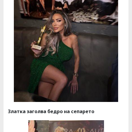
Златка заголва бедро на сепарето