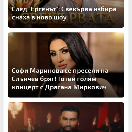
След "Ергенът": Свекърва избира
снаха в ново шоу
Софи Маринова се пресели на
Слънчев бряг! Готви голям
концерт с Драгана Миркович