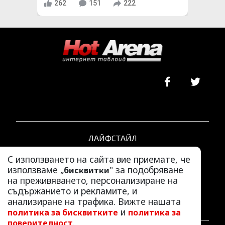
262
151
222
ЛАЙФСТАЙЛ
ЛЮБОПИТНО
С използването на сайта вие приемате, че
СКАНДАЛИ
използваме „
" за подобряване
бисквитки
АЗ, ЖЕНАТА
на преживяването, персонализиране на
съдържанието и рекламите, и
ПОД ПРИЦЕЛ
анализиране на трафика. Вижте нашата
ХИП ХОП
и
политика за бисквитките
политика за
.
поверителност