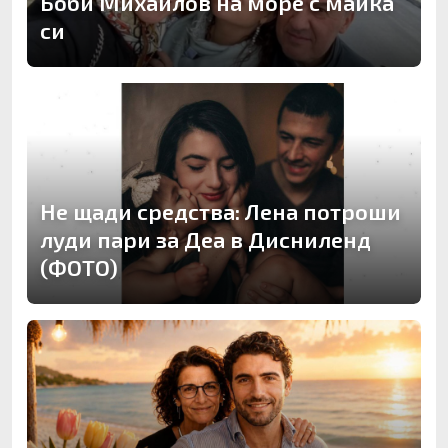
Боби Михайлов на море с майка
си
Не щади средства: Лена потроши
луди пари за Деа в Дисниленд
(ФОТО)