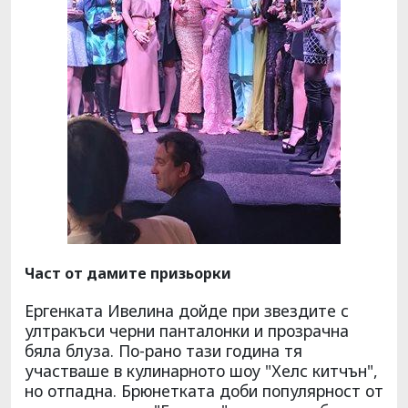
Част от дамите призьорки
Ергенката Ивелина дойде при звездите с
ултракъси черни панталонки и прозрачна
бяла блуза. По-рано тази година тя
участваше в кулинарното шоу "Хелс китчън",
но отпадна. Брюнетката доби популярност от