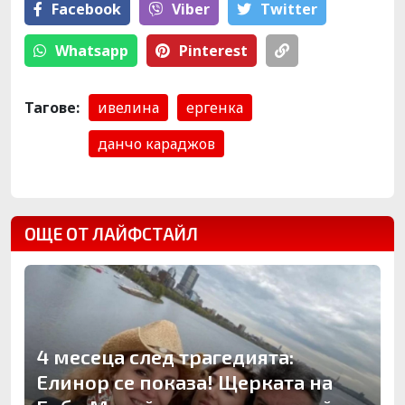
Facebook
Viber
Тwitter
Whatsapp
Pinterest
Тагове:
ивелина
ергенка
данчо караджов
ОЩЕ ОТ ЛАЙФСТАЙЛ
4 месеца след трагедията:
Елинор се показа! Щерката на