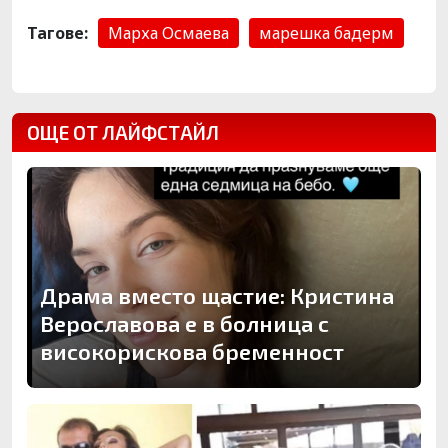
Тагове:
Марха Осмаева
марешка бадерм
ОЩЕ ОТ ЛАЙФСТАЙЛ
Драма вместо щастие: Кристина
Верославова е в болница с
високорискова бременност