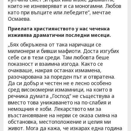
които не изневеряват и са моногамни. Любов
като при вълците или лебедите“, мечтае
Осмаева.
Приелата християнството у нас чеченка
изживява драматични последни месеци.
„Бях обкръжена от така наричащи се
милионери и бивши мафиоти. Доста изгубих
себе си в тези среди. Там любовта беше
показност и взаимна изгода. Както се
очакваше, накрая останах измамена,
разочарована за пореден път и отвратена.
Да си добър и честен не е лесно особено
сред високомерни измамници, на които в
речника думата „Господ“ не съществува а
вместо това унижаването на по-слабия и
немощния е хоби. Лекарството ми за
възстановяване на нерви се оказа смяна на
обстановка, местоположение и целия ми
живот. Мога да кажа, че изкарах една година