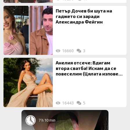
Петър Дочев би шута на
гаджето си заради
Александра Фейгин
16660
3
Анелия отсече: Вдигам
втора сватба! Искам да се
повеселим (Цялата изповед
ТУК)
16443
5
7 h 10 min