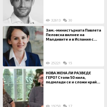
32613
30
Зам.-министърката Павлета
Пеловска вилнее на
Малдивите и в Испания с
богата любовница – брокер
на недвижими имоти
25221
15
НОВА ЖЕНА ЛИ РАЗВЕДЕ
ГЕРО? Стопи 50 кила,
подмлади се и сложи край
на 20-годишен брак
19250
17