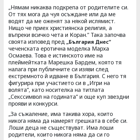
„Нямам никаква подкрепа от родителите си.
От тях мога да чуя осъждане или да ме
водят да ме оженят за някой ислямист.
Нищо че приех християнска религия, а
въпреки всичко чета и Коран.“ Така започва
своята изповед пред
„България Днес“
чеченската еротична моделка Марха
Осмаева. Това е истинското име на
плеймейтката Марешка Бардем, която тя
налага при публичните си изяви след
екстремното й идване в България. С него тя
фигурира при участието си в „Игри на
волята“, като носителка на титлата
„Секссимвол на годината“ и още куп звездни
прояви и конкурси.
„За съжаление, има такива хора, които
никога няма да намерят грешката в себе си.
Лоши деца не съществуват. Има лоши
родители, които никога няма да си го