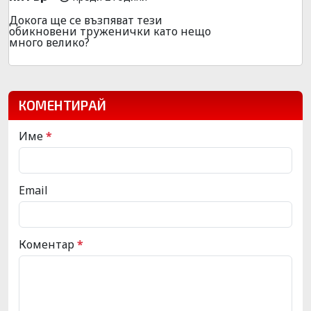
Докога ще се възпяват тези
обикновени труженички като нещо
много велико?
КОМЕНТИРАЙ
Име
*
Email
Коментар
*