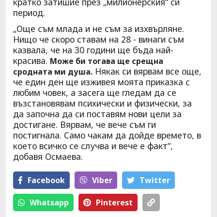
кратко затишие през „милионерския“ си
период.
„Още съм млада и не съм за изхвърляне.
Нищо че скоро ставам на 28 - винаги съм
казвала, че на 30 години ще бъда най-
красива.
Може би тогава ще срещна
Някак си вярвам все още,
сродната ми душа.
че един ден ще изживея моята приказка с
любим човек, а засега ще гледам да се
възстановявам психически и физически, за
да започна да си поставям нови цели за
достигане. Вярвам, че вече съм ги
постигнала. Само чакам да дойде времето, в
което всичко се случва и вече е факт“,
добавя Осмаева.
Facebook
Viber
Тwitter
Whatsapp
Pinterest