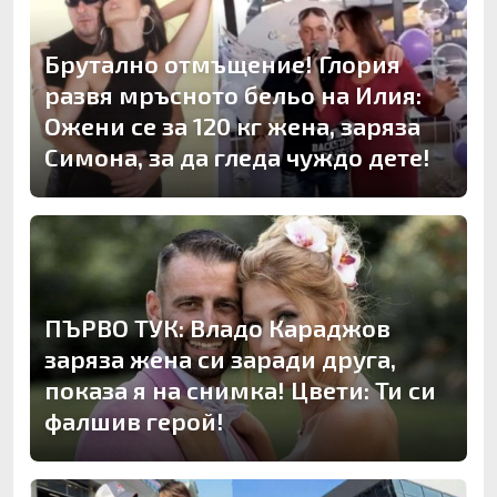
Брутално отмъщение! Глория
развя мръсното бельо на Илия:
Ожени се за 120 кг жена, заряза
Симона, за да гледа чуждо дете!
ПЪРВО ТУК: Владо Караджов
заряза жена си заради друга,
показа я на снимка! Цвети: Ти си
фалшив герой!