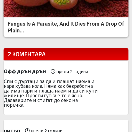
Fungus Is A Parasite, And It Dies From A Drop Of
Plain...
2 КОМЕНТАРА
Офф дрън дрън
преди 2 години
Спи с дъртаци за да и плащат наема и
кара хубава кола. Няма как безработна
да има пари и плаща наем и да си купи
жилище. Проститутка е то е ясно.
Далаверите и стигат до секс на
поръчка.
питър
преди 2 години