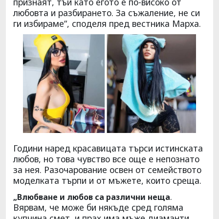
признаят, тъй като егото е по-високо от
любовта и разбирането. За съжаление, не си
ги избираме“, споделя пред вестника Марха.
Години наред красавицата търси истинската
любов, но това чувство все още е непознато
за нея. Разочарование освен от семейството
моделката търпи и от мъжете, които среща.
.
„Влюбване и любов са различни неща
Вярвам, че може би някъде сред голяма
купчина смет ,и прах има мъже диаманти,