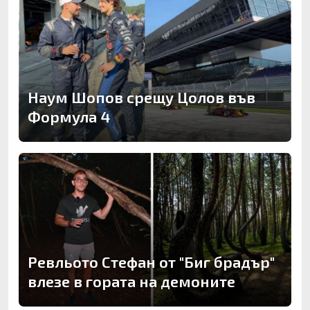
Наум Шопов срещу Цолов във
Формула 4
Ревльото Стефан от "Биг брадър"
влезе в гората на демоните