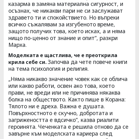
казарма в замяна материална сигурност, и
осъзнах, че никакви пари не си заслужават
здравето ти и спокойствието. Но въпреки
всичко съжалявам за изгубеното време,
защото получих това, което исках, а и няма
нищо по-ценно от знание и опит“, разкри
Марха.
Моделката е щастлива, че е преоткрила
Започва да чете повече книги
крила себе си.
на тема психология и религия.
„Няма никакво значение човек как се облича
или какво работи, освен ако това, което
прави, не вреди или не причинява някаква
болка на обществото. Както пише в Корана:
Тялото ни е дреха. Важна е душата.
Повърхностното е скучно, добротата и
загрижеността е вдсичко“, казва риалити
героинята. Чеченката е решила отново да се
завърне към моделската кариера след