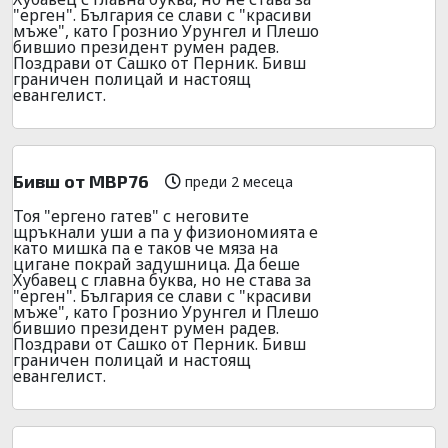
"ерген". България се слави с "красиви
мъже", като Грознио Урунгел и Плешо
бившио президент румен радев.
Поздрави от Сашко от Перник. Бивш
граничен полицай и настоящ
евангелист.
Бивш от МВР76
преди 2 месеца
Тоя "ергено гатев" с неговите
щръкнали уши а па у физиономията е
като мишка па е таков че мяза на
цигане покрай задушница. Да беше
Хубавец с главна буква, но не става за
"ерген". България се слави с "красиви
мъже", като Грознио Урунгел и Плешо
бившио президент румен радев.
Поздрави от Сашко от Перник. Бивш
граничен полицай и настоящ
евангелист.