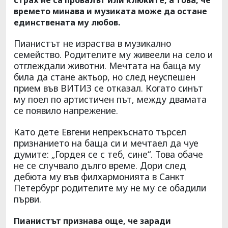
времето минава и музиката може да остане
единствената му любов.
Пианистът не израства в музикално
семейство. Родителите му живеели на село и
отглеждали животни. Мечтата на баща му
била да стане актьор, но след неуспешен
прием във ВИТИЗ се отказал. Когато синът
му поел по артистичен път, между двамата
се появило напрежение.
Като дете Евгени непрекъснато търсел
признанието на баща си и мечтаел да чуе
думите: „Гордея се с теб, сине“. Това обаче
не се случвало дълго време. Дори след
дебюта му във филхармонията в Санкт
Петербург родителите му не му се обадили
първи.
Пианистът признава още, че заради