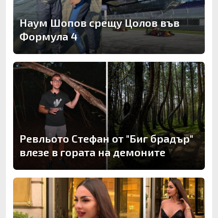
Наум Шопов срещу Цолов във
Формула 4
Ревльото Стефан от "Биг брадър"
влезе в гората на демоните