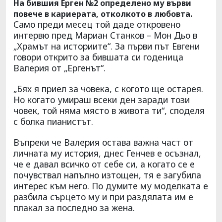
На бившия Ерген №2 определено му върви
повече в кариерата, отколкото в любовта.
Само преди месец той даде откровено
интервю пред Мариан Станков – Мон Дьо в
„Храмът на историите“. За първи път Евгени
говори открито за бившата си годеница
Валерия от „Ергенът“.
„Бях я приел за човека, с когото ще остарея.
Но когато умираш всеки ден заради този
човек, той няма място в живота ти“, споделя
с болка пианистът.
Въпреки че Валерия остава важна част от
личната му история, днес Генчев е осъзнал,
че е давал всичко от себе си, а когато се е
почувствал напълно изтощен, тя е загубила
интерес към него. По думите му моделката е
разбила сърцето му и при раздялата им е
плакал за последно за жена.