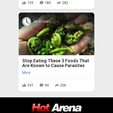
159
184
282
9 h 57 min
Stop Eating These 3 Foods That
Are Known to Cause Parasites
More
341
44
206