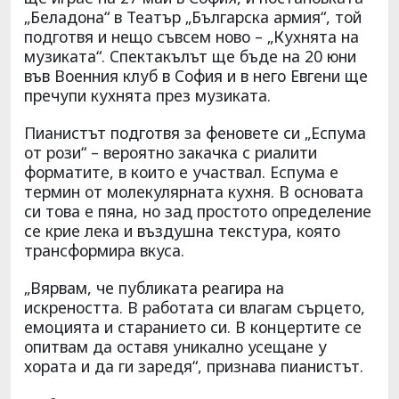
„Беладона“ в Театър „Българска армия“, той
подготвя и нещо съвсем ново – „Кухнята на
музиката“. Спектакълът ще бъде на 20 юни
във Военния клуб в София и в него Евгени ще
пречупи кухнята през музиката.
Пианистът подготвя за феновете си „Еспума
от рози“ – вероятно закачка с риалити
форматите, в които е участвал. Еспума е
термин от молекулярната кухня. В основата
си това е пяна, но зад простото определение
се крие лека и въздушна текстура, която
трансформира вкуса.
„Вярвам, че публиката реагира на
искреността. В работата си влагам сърцето,
емоцията и старанието си. В концертите се
опитвам да оставя уникално усещане у
хората и да ги заредя“, признава пианистът.