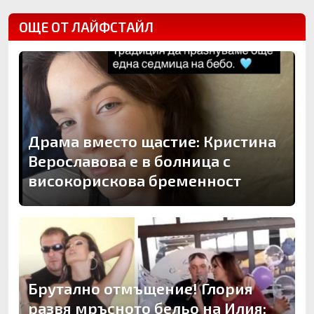
ОЩЕ ОТ ЛАЙФСТАЙЛ
Драма вместо щастие: Кристина
Верославова е в болница с
високорискова бременност
Брутално отмъщение! Глория
развя мръсното бельо на Илия: