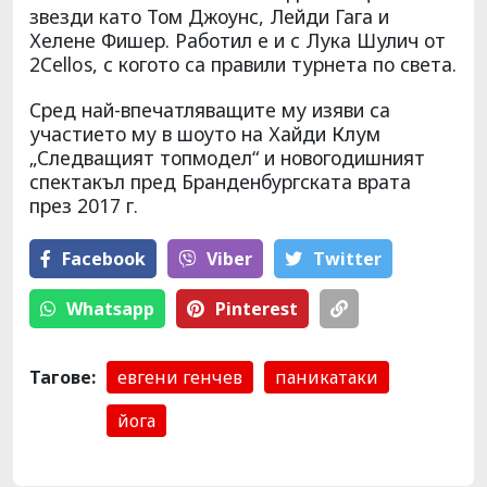
звезди като Том Джоунс, Лейди Гага и
Хелене Фишер. Работил е и с Лука Шулич от
2Cellos, с когото са правили турнета по света.
Сред най-впечатляващите му изяви са
участието му в шоуто на Хайди Клум
„Следващият топмодел“ и новогодишният
спектакъл пред Бранденбургската врата
през 2017 г.
Facebook
Viber
Тwitter
Whatsapp
Pinterest
Тагове:
евгени генчев
паникатаки
йога