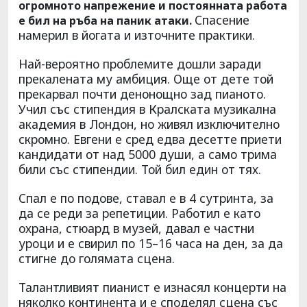
огромното напрежение и постоянната работа
Спасение
е бил на ръба на паник атаки.
намерил в йогата и източните практики.
Най-вероятно проблемите дошли заради
прекалената му амбиция. Още от дете той
прекарвал почти денонощно зад пианото.
Учил със стипендия в Кралската музикална
академия в Лондон, но живял изключително
скромно. Евгени е сред едва десетте приети
кандидати от над 5000 души, а само трима
били със стипендии. Той бил един от тях.
Спал е по подове, ставал е в 4 сутринта, за
да се реди за репетиции. Работил е като
охрана, стюард в музей, давал е частни
уроци и е свирил по 15–16 часа на ден, за да
стигне до голямата сцена.
Талантливият пианист е изнасял концерти на
няколко континента и е споделял сцена със