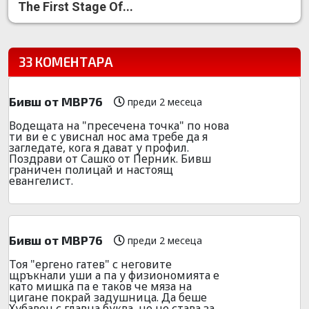
The First Stage Of...
33 КОМЕНТАРА
Бивш от МВР76
преди 2 месеца
Водещата на "пресечена точка" по нова
ти ви е с увиснал нос ама требе да я
загледате, кога я дават у профил.
Поздрави от Сашко от Перник. Бивш
граничен полицай и настоящ
евангелист.
Бивш от МВР76
преди 2 месеца
Тоя "ергено гатев" с неговите
щръкнали уши а па у физиономията е
като мишка па е таков че мяза на
цигане покрай задушница. Да беше
Хубавец с главна буква, но не става за