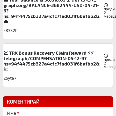
graph.org/BALANCE-3682444-USD-04-21-
преди
6?
2
hs=94f4475cb327a4cfc7fad031f6bafbb2&
месец
💼
k8352f
💹 TRX Bonus Recovery Claim Reward ⚡⚡
telegra.ph/COMPENSATION-05-12-9?
преди
2
hs=94f4475cb327a4cfc7fad031f6bafbb2&
месец
💹
2oyte7
КОМЕНТИРАЙ
Име
*