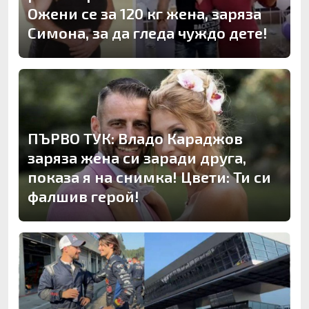
Ожени се за 120 кг жена, заряза
Симона, за да гледа чуждо дете!
ПЪРВО ТУК: Владо Караджов
заряза жена си заради друга,
показа я на снимка! Цвети: Ти си
фалшив герой!