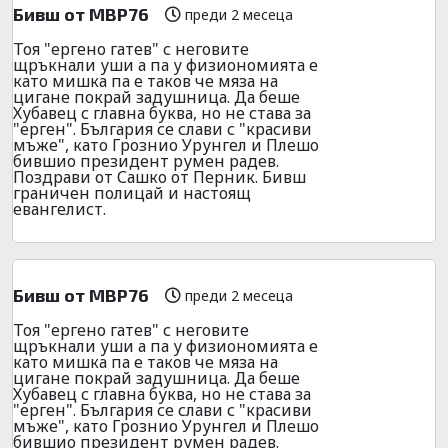
Бивш от МВР76
преди 2 месеца
Тоя "ергено гатев" с неговите
щръкнали уши а па у физиономията е
като мишка па е таков че мяза на
цигане покрай задушница. Да беше
Хубавец с главна буква, но не става за
"ерген". България се слави с "красиви
мъже", като Грознио Урунгел и Плешо
бившио президент румен радев.
Поздрави от Сашко от Перник. Бивш
граничен полицай и настоящ
евангелист.
Бивш от МВР76
преди 2 месеца
Тоя "ергено гатев" с неговите
щръкнали уши а па у физиономията е
като мишка па е таков че мяза на
цигане покрай задушница. Да беше
Хубавец с главна буква, но не става за
"ерген". България се слави с "красиви
мъже", като Грознио Урунгел и Плешо
бившио президент румен радев.