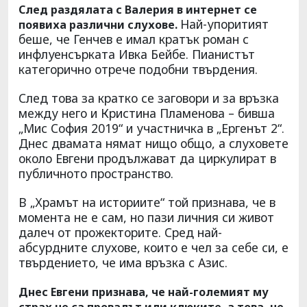
След раздялата с Валерия в интернет се
Най-упоритият
появиха различни слухове.
беше, че Генчев е имал кратък роман с
инфлуенсърката Ивка Бейбе. Пианистът
категорично отрече подобни твърдения.
След това за кратко се заговори и за връзка
между него и Кристина Пламенова – бивша
„Мис София 2019“ и участничка в „Ергенът 2“.
Днес двамата нямат нищо общо, а слуховете
около Евгени продължават да циркулират в
публичното пространство.
В „Храмът на историите“ той признава, че в
момента не е сам, но пази личния си живот
далеч от прожекторите. Сред най-
абсурдните слухове, които е чел за себе си, е
твърдението, че има връзка с Азис.
Днес Евгени признава, че най-големият му
страх не са провалът или клюките, а това, че