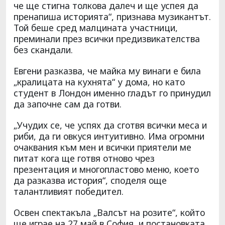
че ще стигна толкова далеч и ще успея да
пренапиша историята“, признава музикантът.
Той беше сред малцината участници,
преминали през всички предизвикателства
без скандали.
Евгени разказва, че майка му винаги е била
„кралицата на кухнята“ у дома, но като
студент в Лондон именно гладът го принудил
да започне сам да готви.
„Учудих се, че успях да сготвя всички меса и
риби, да ги овкуся интуитивно. Има огромни
очаквания към мен и всички приятели ме
питат кога ще готвя отново чрез
презентация и многопластово меню, което
да разказва история“, споделя още
талантливият победител.
Освен спектакъла „Валсът на розите“, който
ще играе на 27 май в София, и постановката