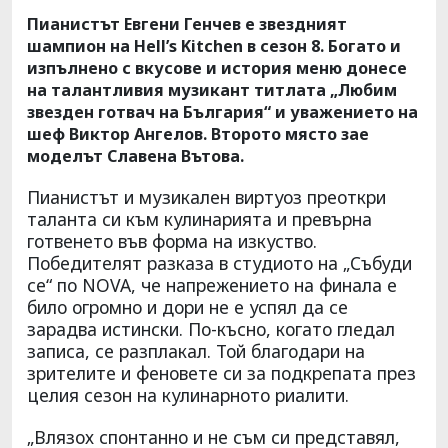
Пианистът Евгени Генчев е звездният
шампион на Hell’s Kitchen в сезон 8. Богато и
изпълнено с вкусове и история меню донесе
на талантливия музикант титлата „Любим
звезден готвач на България“ и уважението на
шеф Виктор Ангелов. Второто място зае
моделът Славена Вътова.
Пианистът и музикален виртуоз преоткри
таланта си към кулинарията и превърна
готвенето във форма на изкуство.
Победителят разказа в студиото на „Събуди
се“ по NOVA, че напрежението на финала е
било огромно и дори не е успял да се
зарадва истински. По-късно, когато гледал
записа, се разплакал. Той благодари на
зрителите и феновете си за подкрепата през
целия сезон на кулинарното риалити.
„Влязох спонтанно и не съм си представял,