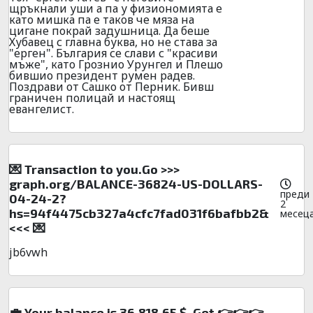
щръкнали уши а па у физиономията е
като мишка па е таков че мяза на
цигане покрай задушница. Да беше
Хубавец с главна буква, но не става за
"ерген". България се слави с "красиви
мъже", като Грознио Урунгел и Плешо
бившио президент румен радев.
Поздрави от Сашко от Перник. Бивш
граничен полицай и настоящ
евангелист.
💌 Transaction to you.Go >>>
graph.org/BALANCE-36824-US-DOLLARS-
преди
04-24-2?
2
hs=94f4475cb327a4cfc7fad031f6bafbb2&
месец
<<< 💌
jb6vwh
💼 Your balance is 36,818.65 $. Get 👉👉👉