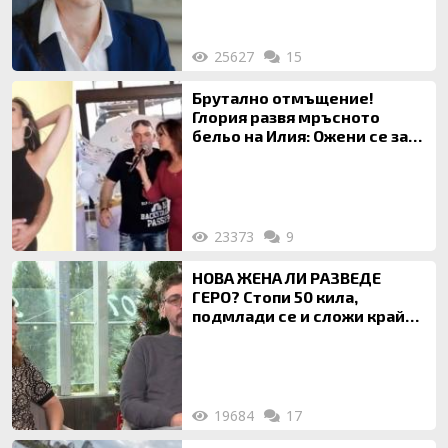
25627
15
Брутално отмъщение!
Глория развя мръсното
бельо на Илия: Ожени се за
120 кг жена, заряза Симона,
за да гледа чуждо дете!
23373
9
НОВА ЖЕНА ЛИ РАЗВЕДЕ
ГЕРО? Стопи 50 кила,
подмлади се и сложи край
на 20-годишен брак
19684
17