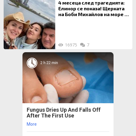
4 месеца след трагедията:
Елинор се показа! Щерката
на Боби Михайлов на море с
майка си
16975
7
2 h 22 min
Fungus Dries Up And Falls Off
After The First Use
More