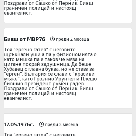
Поздрави от Сашко от Перник. Бивш
граничен полицай и настоящ
евангелист.
Бивш от МВР76
преди 2 месеца
Тоя "ергено гатев" с неговите
щръкнали уши а па у физиономията е
като мишка па е таков че мяза на
цигане покрай задушница. Да беше
Хубавец с главна буква, но не става за
"ерген". България се слави с "красиви
мъже", като Грознио Урунгел и Плешо
бившио президент румен радев.
Поздрави от Сашко от Перник. Бивш
граничен полицай и настоящ
евангелист.
17.05.1976г.
преди 2 месеца
Тоя "ергено гатев" с неговите