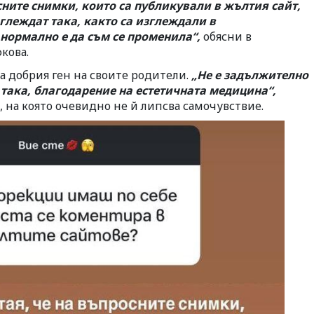
сните снимки, които са публикували в жълтия сайт,
зглеждат така, както са изглеждали в
нормално е да съм се променила“,
обясни в
кова.
на добрия ген на своите родители.
„Не е задължително
така, благодарение на естетичната медицина“,
, на която очевидно не й липсва самочувствие.