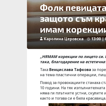
Фолк певицата
защото съм кра
имам корекци
Каролина Церовска
13:00 |
„НЯМАМ корекции по лицето си. 
така, благодарение на естетична
Така
Венцислава Тафкова
за поре
на тема пластични операции, пиш
Повод за провокациите станаха с
10 години. На тях изпълнителката 
няма ги плътните устни, скулите и
както и тогава си е била красавица.