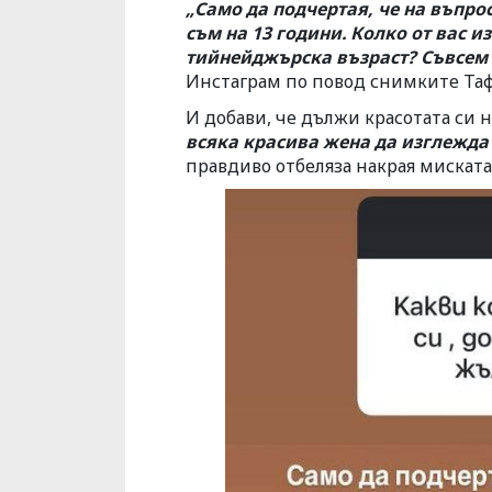
„Само да подчертая, че на въпро
съм на 13 години. Колко от вас и
тийнейджърска възраст? Съвсем 
Инстаграм по повод снимките Таф
И добави, че дължи красотата си 
всяка красива жена да изглежда 
правдиво отбеляза накрая миската