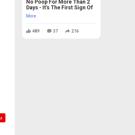
No Poop For More Than 2
Days - It's The First Sign Of
More
489
37
216
и