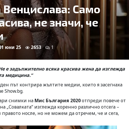
 Венцислава: Само
сива, не значи, че
и
 01 юни 25
2653
1
Не е задължително всяка красива жена да изглежда
та медицина.“
ден път контрира жълтите медии, които я засегнаха
е Show.bg.
тари снимки на
Мис България 2020
отпреди повече от
на „Совалката“ изглежда коренно различно отсега –
 правото носле, но не можем да отречем, че и сега,