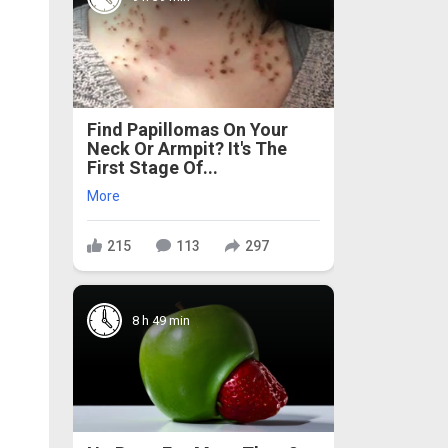
Find Papillomas On Your
Neck Or Armpit? It's The
First Stage Of...
More
215
113
297
8 h 49 min