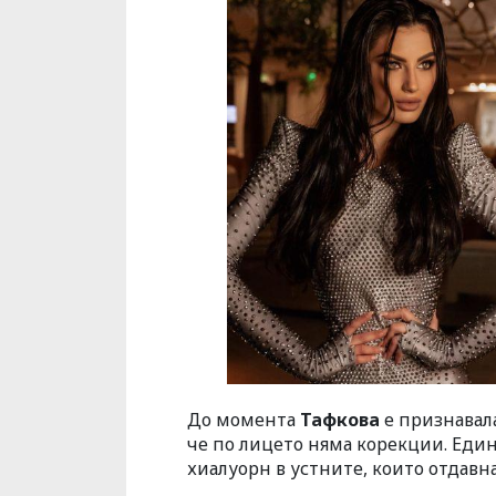
До момента
Тафкова
е признавала
че по лицето няма корекции. Еди
хиалуорн в устните, които отдавна