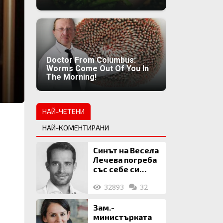
Doctor From Columbus:
Worms Come Out Of You In
The Morning!
НАЙ-ЧЕТЕНИ
НАЙ-КОМЕНТИРАНИ
Синът на Весела
Лечева погреба
със себе си
биткойни за 2
32893
32
млн. евро
Зам.-
министърката