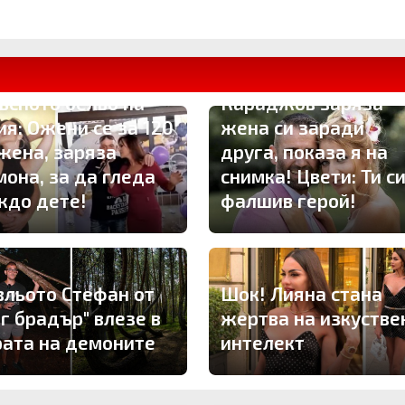
утално отмъщение!
ория развя
ПЪРВО ТУК: Владо
ъсното бельо на
Караджов заряза
ия: Ожени се за 120
жена си заради
 жена, заряза
друга, показа я на
мона, за да гледа
снимка! Цвети: Ти с
ждо дете!
фалшив герой!
вльото Стефан от
Шок! Лияна стана
иг брадър" влезе в
жертва на изкустве
рата на демоните
интелект