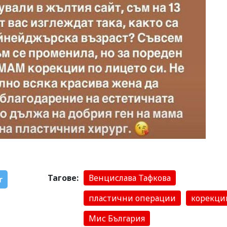
Тагове:
Венцислава Тафкова
r
пластични операции
корекци
Мис България