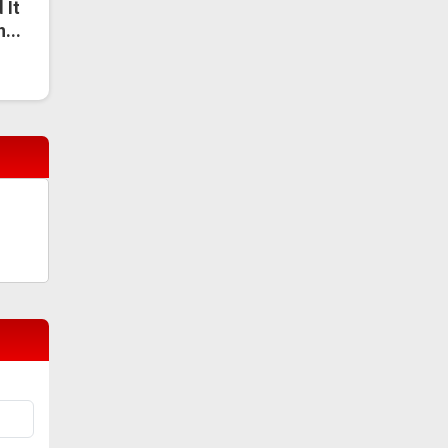
 It
...