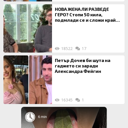
НОВА ЖЕНА ЛИ РАЗВЕДЕ
ГЕРО? Стопи 50 кила,
подмлади се и сложи край
на 20-годишен брак
18522
17
Петър Дочев би шута на
гаджето си заради
Александра Фейгин
16345
1
6 min