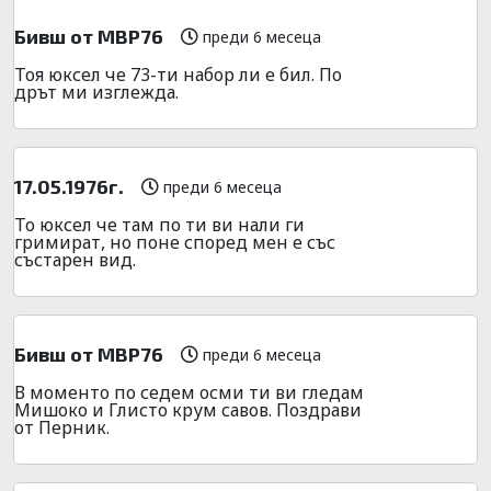
Бивш от МВР76
преди 6 месеца
Тоя юксел че 73-ти набор ли е бил. По
дрът ми изглежда.
17.05.1976г.
преди 6 месеца
То юксел че там по ти ви нали ги
гримират, но поне според мен е със
състарен вид.
Бивш от МВР76
преди 6 месеца
В моменто по седем осми ти ви гледам
Мишоко и Глисто крум савов. Поздрави
от Перник.