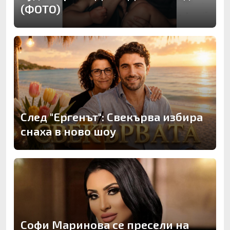
(ФОТО)
След "Ергенът": Свекърва избира
снаха в ново шоу
Софи Маринова се пресели на