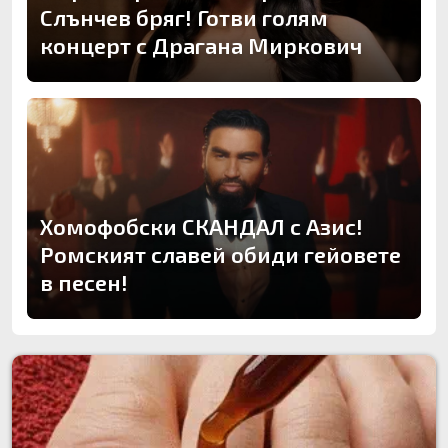
Слънчев бряг! Готви голям
концерт с Драгана Миркович
Хомофобски СКАНДАЛ с Азис!
Ромският славей обиди гейовете
в песен!