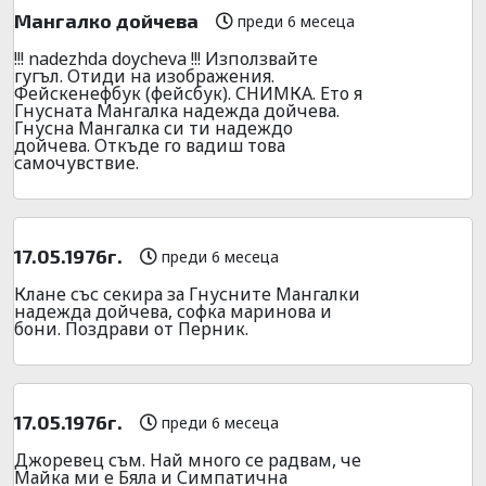
Мангалко дойчева
преди 6 месеца
!!! nadezhda doycheva !!! Използвайте
гугъл. Отиди на изображения.
Фейскенефбук (фейсбук). СНИМКА. Ето я
Гнусната Мангалка надежда дойчева.
Гнусна Мангалка си ти надеждо
дойчева. Откъде го вадиш това
самочувствие.
17.05.1976г.
преди 6 месеца
Клане със секира за Гнусните Мангалки
надежда дойчева, софка маринова и
бони. Поздрави от Перник.
17.05.1976г.
преди 6 месеца
Джоревец съм. Най много се радвам, че
Майка ми е Бяла и Симпатична