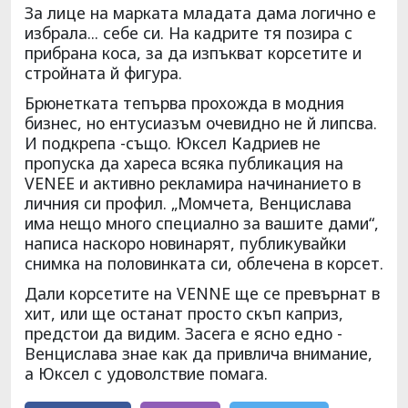
За лице на марката младата дама логично е
избрала... себе си. На кадрите тя позира с
прибрана коса, за да изпъкват корсетите и
стройната й фигура.
Брюнетката тепърва прохожда в модния
бизнес, но ентусиазъм очевидно не й липсва.
И подкрепа -също. Юксел Кадриев не
пропуска да хареса всяка публикация на
VENEE и активно рекламира начинанието в
личния си профил. „Момчета, Венцислава
има нещо много специално за вашите дами“,
написа наскоро новинарят, публикувайки
снимка на половинката си, облечена в корсет.
Дали корсетите на VENNE ще се превърнат в
хит, или ще останат просто скъп каприз,
предстои да видим. Засега е ясно едно -
Венцислава знае как да привлича внимание,
а Юксел с удоволствие помага.