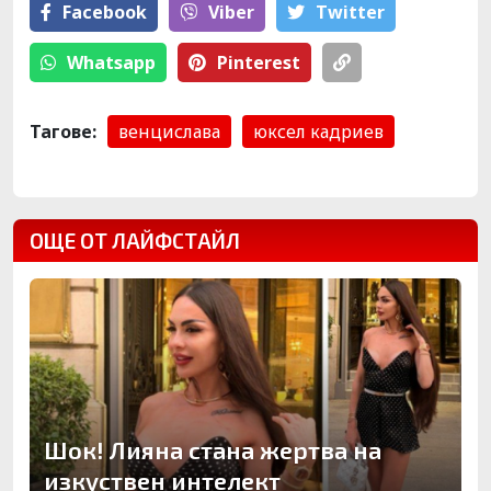
Facebook
Viber
Тwitter
Whatsapp
Pinterest
Тагове:
венцислава
юксел кадриев
ОЩЕ ОТ ЛАЙФСТАЙЛ
Шок! Лияна стана жертва на
изкуствен интелект