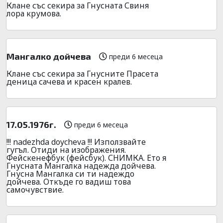
Клане със секира за Гнусната Свиня
лора крумова.
Мангалко дойчева
преди 6 месеца
Клане със секира за Гнусните Прасета
деница сачева и красен кралев.
17.05.1976г.
преди 6 месеца
!!! nadezhda doycheva !!! Използвайте
гугъл. Отиди на изображения.
Фейскенефбук (фейсбук). СНИМКА. Ето я
Гнусната Мангалка надежда дойчева.
Гнусна Мангалка си ти надеждо
дойчева. Откъде го вадиш това
самочувствие.