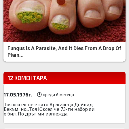
Fungus Is A Parasite, And It Dies From A Drop Of
Plain...
12 КОМЕНТАРА
17.05.1976г.
преди 6 месеца
Тоя юксел не е като Красавеца Дейвид
Бекъм, но...Тоя Юксел че 73-ти набор ли
е бил. По дрът ми изглежда.