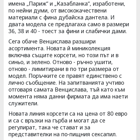
имена „Париж“ и „Казабланка“, изработени,
по нейни думи, от висококачествени
материали с фина дубайска дантела. И
двата модела се предлагаха само в размери
36, 38 и 40 - тоест за фини и слабички дами.
Сега обаче Венцислава разшири
асортимента. Новата й миниколекция
включва същите корсети, но този път и в
синьо, и зелено. Отново - ръчно ушити,
отново - лимитирани в по три размера от
модел. Поръчките се правят единствено с
лично съобщение. На запитванията учтиво
отговаря самата Венцислава, тъй като към
момента няма данни фирмата да има наети
служители.
Новата линия корсети са на цена от 80 евро
и са с връзки на гърба и могат да се
регулират, така че стават и за
представителки на по-пищния сексапил.