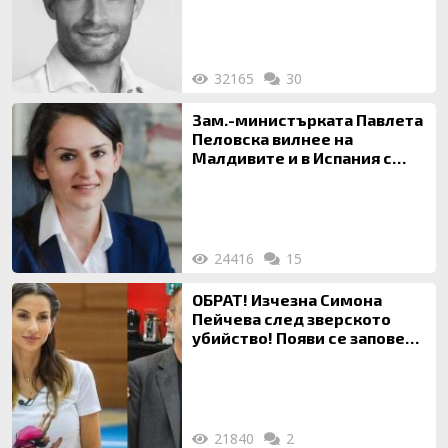
32165
30
Зам.-министърката Павлета
Пеловска вилнее на
Малдивите и в Испания с
богата любовница – брокер
на недвижими имоти
24416
15
ОБРАТ! Изчезна Симона
Пейчева след зверското
убийство! Появи се заповед
за локализирането й
21840
2