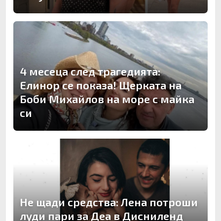
4 месеца след трагедията:
Елинор се показа! Щерката на
Боби Михайлов на море с майка
си
Не щади средства: Лена потроши
луди пари за Деа в Дисниленд