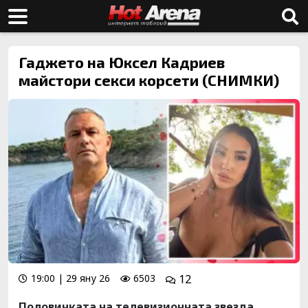
Гаджето на Юксел Кадриев
майстори секси корсети (СНИМКИ)
19:00 | 29 яну 26
6503
12
Половинката на телевизионната звезда