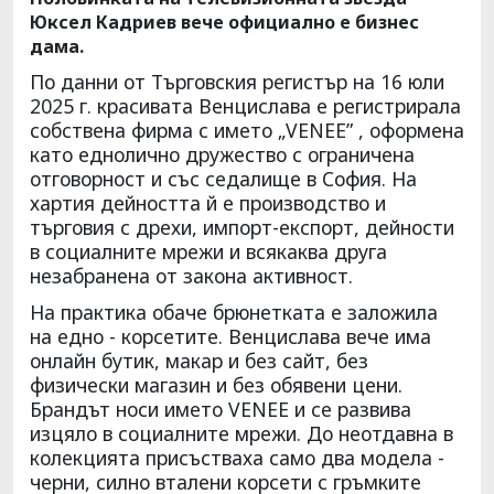
Юксел Кадриев вече официално е бизнес
дама.
По данни от Търговския регистър на 16 юли
2025 г. красивата Венцислава е регистрирала
собствена фирма с името „VENEE” , оформена
като еднолично дружество с ограничена
отговорност и със седалище в София. На
хартия дейността й е производство и
търговия с дрехи, импорт-експорт, дейности
в социалните мрежи и всякаква друга
незабранена от закона активност.
На практика обаче брюнетката е заложила
на едно - корсетите. Венцислава вече има
онлайн бутик, макар и без сайт, без
физически магазин и без обявени цени.
Брандът носи името VENEE и се развива
изцяло в социалните мрежи. До неотдавна в
колекцията присъстваха само два модела -
черни, силно вталени корсети с гръмките