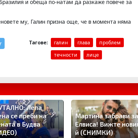
 Бразилия и обеща по-натам да разкаже повече за
еновете му, Галин призна още, че в момента няма
Тагове:
галин
глава
проблем
r
течности
лице
УТАЛНО: Лепа
ена се преби на
Мартина забрави з
ената в Будва
Елвиса! Вижте нови
ИДЕО)
й (СНИМКИ)