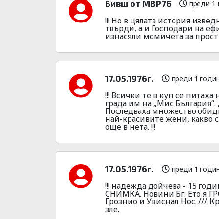
Бивш от МВР76
преди 1 
!!! Но в цялата история изве
твърди, а и Господари на ефи
изнасяли момичета за простит
17.05.1976г.
преди 1 годи
!!! Всички те в куп се питах
града им на „Мис България“.
Последваха множество обидн
най-красивите жени, какво с
още в нета. !!!
17.05.1976г.
преди 1 годи
!!! надежда дойчева - 15 год
СНИМКА. Новини Бг. Ето я Г
Грознио и Увиснал Нос. ///
зле.