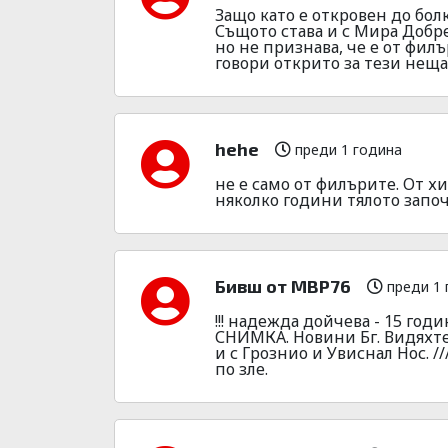
Защо като е откровен до болк
Същото става и с Мира Добре
но не признава, че е от фил
говори открито за тези неща
hehe
преди 1 година
не е само от филърите. От хи
няколко години тялото започ
Бивш от МВР76
преди 1 
!!! надежда дойчева - 15 год
СНИМКА. Новини Бг. Видяхт
и с Грознио и Увиснал Нос. 
по зле.