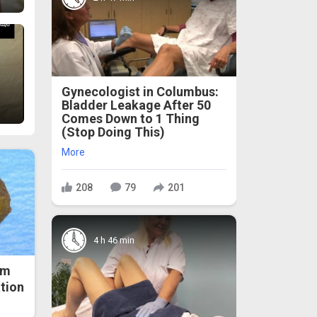
Gynecologist in Columbus:
Bladder Leakage After 50
Comes Down to 1 Thing
(Stop Doing This)
More
208
79
201
4 h 46 min
om
ation