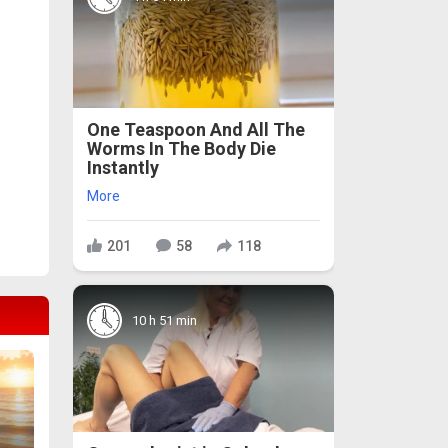
One Teaspoon And All The
Worms In The Body Die
Instantly
More
201
58
118
10 h 51 min