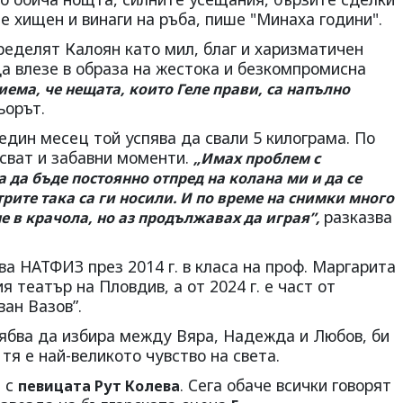
й е хищен и винаги на ръба, пише "Минаха години".
ределят Калоян като мил, благ и харизматичен
 да влезе в образа на жестока и безкомпромисна
иема, че нещата, които Геле прави, са напълно
ьорът.
един месец той успява да свали 5 килограма. По
псват и забавни моменти.
„Имах проблем с
 да бъде постоянно отпред на колана ми и да се
рите така са ги носили. И по време на снимки много
разказва
не в крачола, но аз продължавах да играя”,
ва НАТФИЗ през 2014 г. в класа на проф. Маргарита
 театър на Пловдив, а от 2024 г. е част от
ан Вазов”.
рябва да избира между Вяра, Надежда и Любов, би
тя е най-великото чувство на света.
а с
. Сега обаче всички говорят
певицата Рут Колева