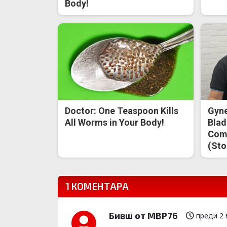
Body!
Doctor: One Teaspoon Kills
Gyne
All Worms in Your Body!
Blad
Come
(Sto
1 КОМЕНТАРА
Бивш от МВР76
преди 2 