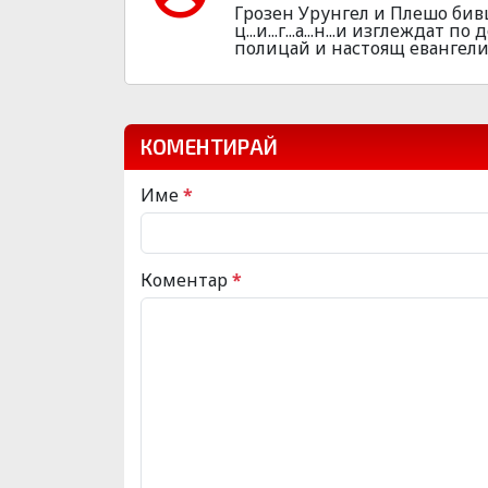
Грозен Урунгел и Плешо бив
ц...и...г...а...н...и изглежда
полицай и настоящ евангели
КОМЕНТИРАЙ
Име
*
Коментар
*