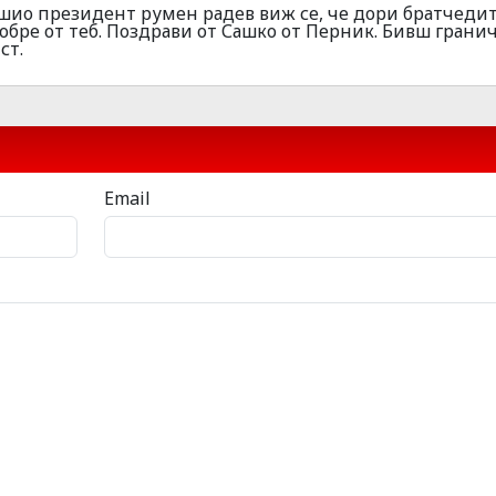
шио президент румен радев виж се, че дори братчеди
т по добре от теб. Поздрави от Сашко от Перник. Бивш грани
ст.
Email