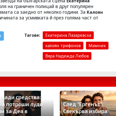
 звезда на българската сцена
Екатерина
оля на граничен полицай в друг популярен
мата са заедно от няколко години. За
Калоян
ричината за усмивката й през голяма част от
Тагове:
Екатерина Лазаревска
r
калоян трифонов
Мамник
Вяра Надежда Любов
 щади средства:
на потроши луди
След "Ергенът":
ри за Деа в
Свекърва избира