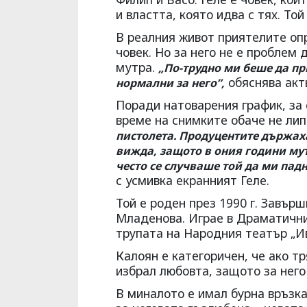
и властта, която идва с тях. То
В реалния живот приятелите оп
човек. Но за него не е проблем
мутра.
„По-трудно ми беше да пр
обяснява акт
нормални за него”,
Поради натоварения график, за 
време на снимките обаче не ли
пистолета. Продуцентите държаха
вижда, защото в ония години мут
често се случваше той да ми пад
с усмивка екранният Геле.
Той е роден през 1990 г. Завърш
Младенова. Играе в Драматичния
трупата на Народния театър „Ив
Калоян е категоричен, че ако т
избрал любовта, защото за него 
В миналото е имал бурна връзк