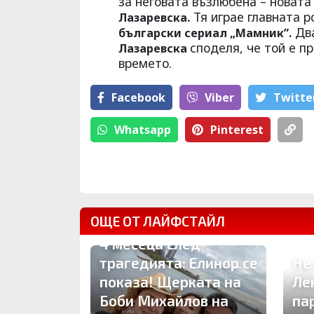
за неговата възлюбена – новата
Тя играе главната р
Лазаревска.
Два
български сериал „Мамник”.
споделя, че той е п
Лазаревска
времето.
Facebook
Viber
Тwitte
Whatsapp
Pinterest
ОЩЕ ОТ ЛАЙФСТАЙЛ
4 месеца след
трагедията: Елинор се
Не
показа! Щерката на
Ле
Боби Михайлов на
па