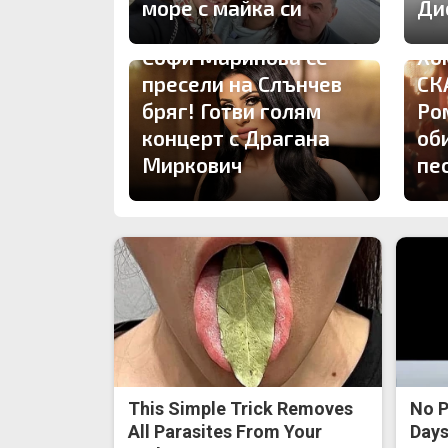
море с майка си
Ди
Софи Маринова се
Хо
пресели на Слънчев
СК
бряг! Готви голям
Ро
концерт с Драгана
об
Миркович
пе
This Simple Trick Removes
No P
All Parasites From Your
Days 