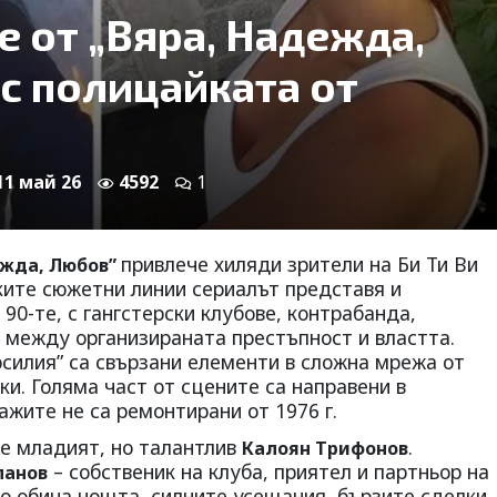
е от „Вяра, Надежда,
с полицайката от
 11 май 26
4592
1
привлече хиляди зрители на Би Ти Ви
ежда, Любов”
ките сюжетни линии сериалът представя и
90-те, с гангстерски клубове, контрабанда,
и между организираната престъпност и властта.
силия” са свързани елементи в сложна мрежа от
ки. Голяма част от сцените са направени в
ажите не са ремонтирани от 1976 г.
 е младият, но талантлив
.
Калоян Трифонов
– собственик на клуба, приятел и партньор на
ланов
йто обича нощта, силните усещания, бързите сделки