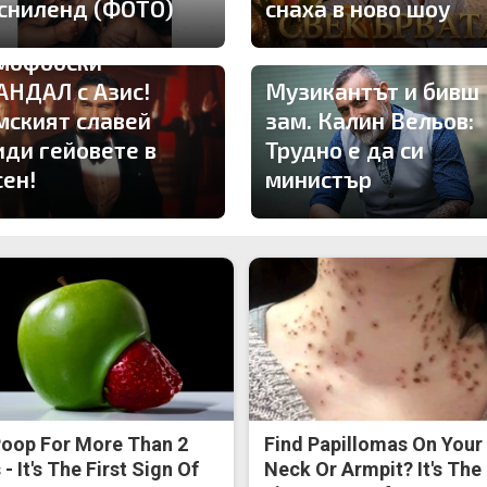
сниленд (ФОТО)
снаха в ново шоу
мофобски
АНДАЛ с Азис!
Музикантът и бивш
мският славей
зам. Калин Вельов:
иди гейовете в
Трудно е да си
сен!
министър
oop For More Than 2
Find Papillomas On Your
- It's The First Sign Of
Neck Or Armpit? It's The