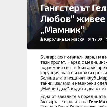
Гангстерът Гел
Любов“ живее 
„Мамник“
Каролина Церовска
17:00 |
Българският
сериал „Вяра, Над
тази пролет. Наред с медицинс
подземния свят в България през 
корупция, както и скрити връзк
Болницата и нощният клуб „Мар
тайни, измами и незаконни сдел
„Майчин дом”, където два от ет
Една от звездите в поредицата
Актьорът е в ролята на
Геле Ми
Филип и Васо. Геле е човек, ко