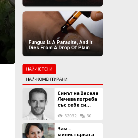
Fungus Is A Parasite, And It
Dies From A Drop Of Plain...
НАЙ-ЧЕТЕНИ
НАЙ-КОМЕНТИРАНИ
Синът на Весела
Лечева погреба
със себе си
биткойни за 2
32032
30
млн. евро
Зам.-
министърката