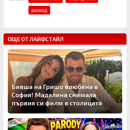
развод
ОЩЕ ОТ ЛАЙФСТАЙЛ
Бивша на Гришо влюбена в
София! Мадалина снимала
първия си филм в столицата