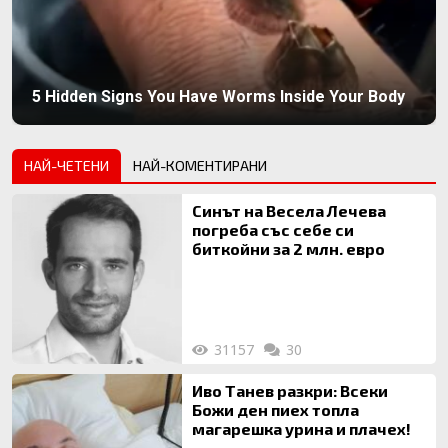
5 Hidden Signs You Have Worms Inside Your Body
НАЙ-ЧЕТЕНИ
НАЙ-КОМЕНТИРАНИ
Синът на Весела Лечева
погреба със себе си
биткойни за 2 млн. евро
31157
30
Иво Танев разкри: Всеки
Божи ден пиех топла
магарешка урина и плачех!