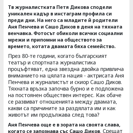
Тв журналистката Петя Дикова сподели
уникален кадър в инстаграм профила си
преди дни. На него са младите й родители
Аня Пенчева и Сашо Диков в деня на тяхната
венчавка. Фотосът обиколи всички социални
мрежи и припомни на обществото за
времето, котата двамата бяха семейство.
През 80-те години, когато българският
театър и спортната журналистика
процъфтяват, една звездна двойка привлича
вниманието на цялата нация - актрисата Аня
Пенчева и журналистът и скиор Сашо Диков.
Тяхната връзка започва бурно и е подложена
на постоянен обществен интерес. Как обаче
се развиват отношенията между двамата,
какви са причините за раздялата им и как
животът им продължава след това?
Аня Пенчева още е в зората на своята слава,
. Срещат
когато се запознава със Сашо Диков