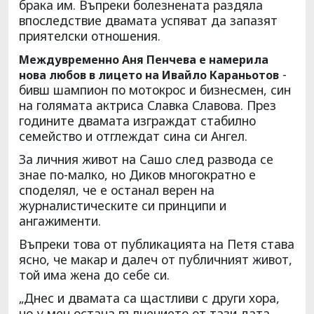
брака им. Въпреки болезнената раздяла
впоследствие двамата успяват да запазят
приятелски отношения.
Междувременно Аня Пенчева е намерила
-
нова любов в лицето на Ивайло Караньотов
бивш шампион по мотокрос и бизнесмен, син
на голямата актриса Славка Славова. През
годините двамата изграждат стабилно
семейство и отглеждат сина си Ангел.
За личния живот на Сашо след развода се
знае по-малко, но Диков многократно е
споделял, че е останал верен на
журналистическите си принципи и
ангажименти.
Въпреки това от публикацията на Петя става
ясно, че макар и далеч от публичният живот,
той има жена до себе си.
„Днес и двамата са щастливи с други хора,
но у мен остана вълнението от тази дата,