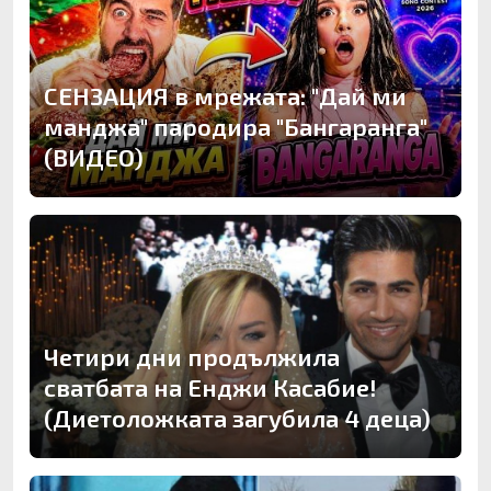
СЕНЗАЦИЯ в мрежата: "Дай ми
манджа" пародира "Бангаранга"
(ВИДЕО)
Четири дни продължила
сватбата на Енджи Касабие!
(Диетоложката загубила 4 деца)