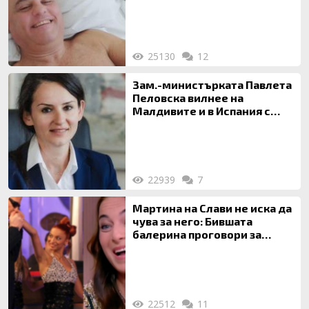
25130
12
Зам.-министърката Павлета
Пеловска вилнее на
Малдивите и в Испания с
богата любовница – брокер
на недвижими имоти
22939
7
Мартина на Слави не иска да
чува за него: Бившата
балерина проговори за
живота си с Дългия
22512
11