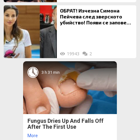
ОБРАТ! Изчезна Симона
Пейчева след зверското
убийство! Появи се заповед
за локализирането й
19943
2
3 h 31 min
Fungus Dries Up And Falls Off
After The First Use
More