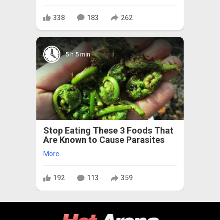
338
183
262
5 h 5 min
Stop Eating These 3 Foods That
Are Known to Cause Parasites
More
192
113
359