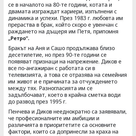
се в началото на 80-те години, котата и
двамата изграждат кариери, изпълнени с
динамика и успехи. През 1983 г. любовта им
прераства в брак, който скоро е увенчан с
раждането на дъщеря им Петя, припомня
„Ретро“.
Бракът на Аня и Сашо продължава близо
десетилетие, но през 90-те години се
появяват признаци на напрежение. Диков е
все по-ангажиран с работата си в
телевизията, а това се отразява на семейния
им живот и е причината за отчуждението
между тях. Разногласията им се
задълбочават, което в крайна сметка води
до развод през 1995 г.
Пенчева и Диков нееднократно са заявявали,
че професионалните им амбиции и
различията в приоритетите са основните
фактори, които са допринесли за краха на