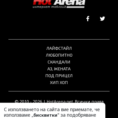
ЛАЙФСТАЙЛ
ЛЮБОПИТНО
СКАНДАЛИ
АЗ, ЖЕНАТА
ПОД ПРИЦЕЛ
ХИП ХОП
© 2010 - 2026 | HotArena.net. Всички права
запазени.
С използването на сайта вие приемате, че
използваме „
" за подобряване
бисквитки