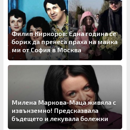
Филип Киркоров: Една година се
борих да пренеса праха на майка
ми от София в Москва
Милена Маркова-Маца живяла с
извънземно! Предсказвала
бъдещето и лекувала болежки