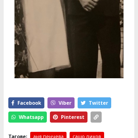
Facebook
Viber
Тwitter
Whatsapp
Pinterest
Тагове:
аня пенчева
сашо диков