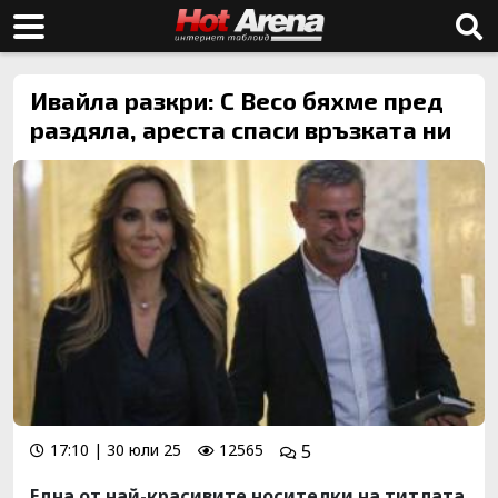
Ивайла разкри: С Весо бяхме пред
раздяла, ареста спаси връзката ни
17:10 | 30 юли 25
12565
5
Една от най-красивите носителки на титлата