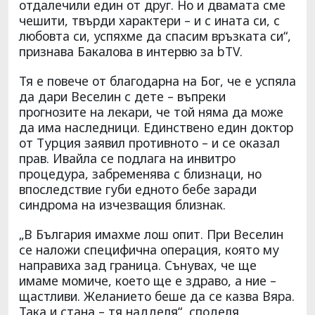
отдалечили един от друг. Но и двамата сме
чешити, твърди характери – и с ината си, с
любовта си, успяхме да спасим връзката си“,
признава Бакалова в интервю за bTV.
Тя е повече от благодарна на Бог, че е успяла
да дари Веселин с дете – въпреки
прогнозите на лекари, че той няма да може
да има наследници. Единствено един доктор
от Турция заявил противното – и се оказал
прав. Ивайла се подлага на инвитро
процедура, забременява с близнаци, но
впоследствие губи едното бебе заради
синдрома на изчезващия близнак.
„В България имахме лош опит. При Веселин
се наложи специфична операция, която му
направиха зад граница. Сънувах, че ще
имаме момиче, което ще е здраво, а ние –
щастливи. Желанието беше да се казва Вяра.
Така и стана – тя надделя“, споделя