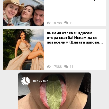
майка си
18788
10
Анелия отсече: Вдигам
втора сватба! Искам да се
повеселим (Цялата изповед
ТУК)
17388
11
10 h 27 min