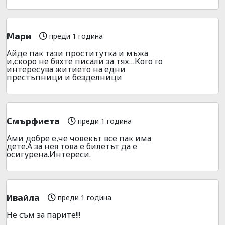
Мари
преди 1 година
Айде пак тази проститутка и мъжа
и,скоро не бяхте писали за тях…Кого го
интересува житието на едни
престъпници и безделници
Смърфиета
преди 1 година
Ами добре е,че човекът все пак има
дете.А за нея това е билетът да е
осигурена.Интереси.
Ивайла
преди 1 година
Не съм за парите!!!