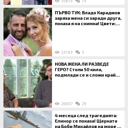
35819
19
ПЪРВО ТУК: Владо Караджов
заряза жена си заради друга,
показа я на снимка! Цвети:
Ти си фалшив герой!
23163
5
НОВА ЖЕНА ЛИ РАЗВЕДЕ
ГЕРО? Стопи 50 кила,
подмлади се и сложи край
на 20-годишен брак
20657
29
4 месеца след трагедията:
Елинор се показа! Щерката
на Боби Михайлов на море с