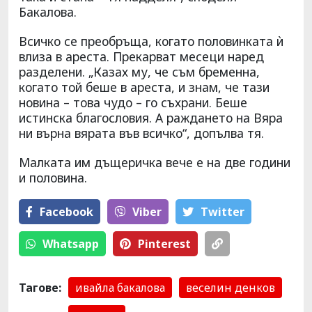
Бакалова.
Всичко се преобръща, когато половинката ѝ
влиза в ареста. Прекарват месеци наред
разделени. „Казах му, че съм бременна,
когато той беше в ареста, и знам, че тази
новина – това чудо – го съхрани. Беше
истинска благословия. А раждането на Вяра
ни върна вярата във всичко“, допълва тя.
Малката им дъщеричка вече е на две години
и половина.
Facebook
Viber
Тwitter
Whatsapp
Pinterest
Тагове:
ивайла бакалова
веселин денков