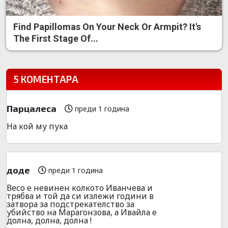
Find Papillomas On Your Neck Or Armpit? It's
The First Stage Of...
5 КОМЕНТАРА
Парцалеса
преди 1 година
На кой му пука
доде
преди 1 година
Весо е невинен колкото Иванчева и
трябва и той да си излежи години в
затвора за подстрекателство за
убийство на Марагонзова, а Ивайла е
долна, долна, долна !