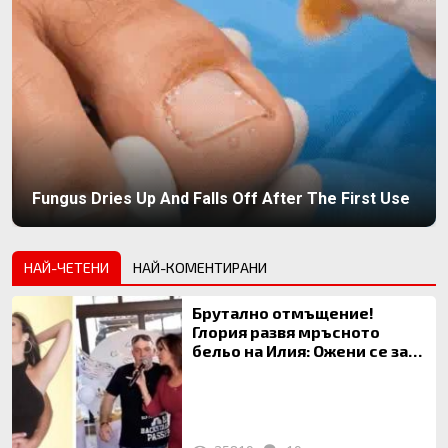
Fungus Dries Up And Falls Off After The First Use
НАЙ-ЧЕТЕНИ
НАЙ-КОМЕНТИРАНИ
Брутално отмъщение!
Глория развя мръсното
бельо на Илия: Ожени се за
120 кг жена, заряза Симона,
за да гледа чуждо дете!