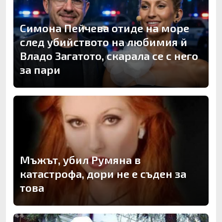
Симона Пейчева отиде на море
след убийството на любимия й
Владо Загатото, скарала се с него
за пари
Мъжът, убил Румяна в
катастрофа, дори не е съден за
това