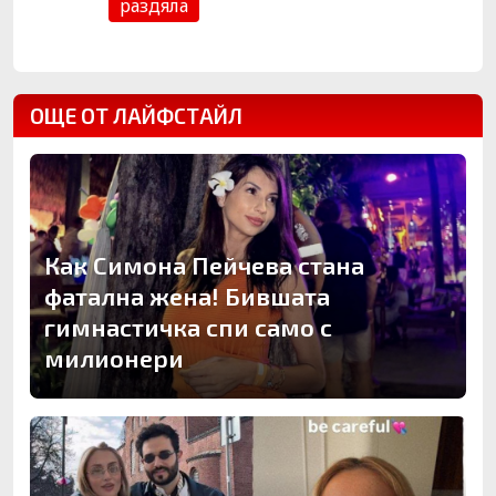
раздяла
ОЩЕ ОТ ЛАЙФСТАЙЛ
Как Симона Пейчева стана
фатална жена! Бившата
гимнастичка спи само с
милионери