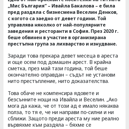
„Мис България“ – Ивайла Бакалова – е била
пред раздяла с бизнесмена Веселин Денков,
с когото са заедно от девет години. Той
управлява няколко от най-популярните
заведения и ресторанти в София. През 2020 г.
беше обвинен в участие в организирана
престъпна група за лихварство и изнудване.
Заради това прекара девет месеца в ареста
и още осем под домашен арест. В крайна
сметка, през май тази година, той беше
окончателно оправдан – съдът не установи
нито престъпление, нито доказателства.
Това обаче не компенсира ядовете и
безсънните нощи на Ивайла и Веселин. „Ако
мога да кажа, че от този ад е имало някаква
полза, то тя е, че ни направи по-силни и ни
сближи. Защото преди ареста му ние реално
вървяхме към раздяла – бяхме се