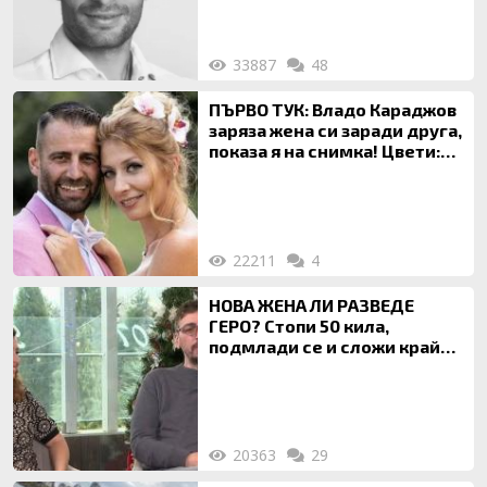
33887
48
ПЪРВО ТУК: Владо Караджов
заряза жена си заради друга,
показа я на снимка! Цвети:
Ти си фалшив герой!
22211
4
НОВА ЖЕНА ЛИ РАЗВЕДЕ
ГЕРО? Стопи 50 кила,
подмлади се и сложи край
на 20-годишен брак
20363
29