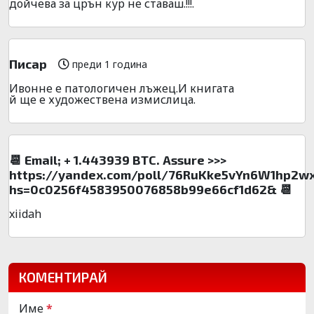
дойчева за црън кур не ставаш.!!!.
Писар
преди 1 година
Ивонне е патологичен лъжец.И книгата
й ще е художествена измислица.
📆 Email; + 1.443939 BTC. Assure >>>
https://yandex.com/poll/76RuKke5vYn6W1hp2w
hs=0c0256f4583950076858b99e66cf1d62& 📆
xiidah
КОМЕНТИРАЙ
Име
*