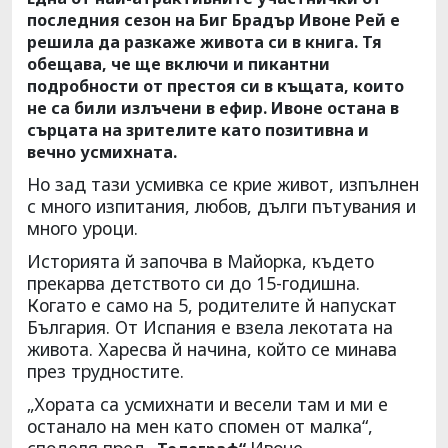
последния сезон на Биг Брадър Ивоне Рей е
решила да разкаже живота си в книга. Тя
обещава, че ще включи и пикантни
подробности от престоя си в къщата, които
не са били излъчени в ефир. Ивоне остана в
сърцата на зрителите като позитивна и
вечно усмихната.
Но зад тази усмивка се крие живот, изпълнен
с много изпитания, любов, дълги пътувания и
много уроци.
Историята й започва в Майорка, където
прекарва детството си до 15-годишна.
Когато е само на 5, родителите й напускат
България. От Испания е взела лекотата на
живота. Харесва й начина, който се минава
през трудностите.
„Хората са усмихнати и весели там и ми е
останало на мен като спомен от малка“,
споделя пред
Ивоне.