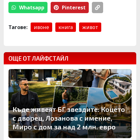
Whatsapp
Pinterest
Тагове:
ивоне
книга
живот
ОЩЕ ОТ ЛАЙФСТАЙЛ
Къде живеят БГ звездите: Коцето
с дворец, Лозанова с имение,
Миро с дом за над 2 млн. евро