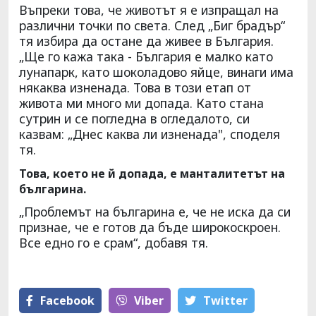
Въпреки това, че животът я е изпращал на
различни точки по света. След „Биг брадър“
тя избира да остане да живее в България.
„Ще го кажа така - България е малко като
лунапарк, като шоколадово яйце, винаги има
някаква изненада. Това в този етап от
живота ми много ми допада. Като стана
сутрин и се погледна в огледалото, си
казвам: „Днес каква ли изненада", споделя
тя.
Това, което не й допада, е манталитетът на
българина.
„Проблемът на българина е, че не иска да си
признае, че е готов да бъде широкоскроен.
Все едно го е срам“, добавя тя.
Facebook
Viber
Тwitter