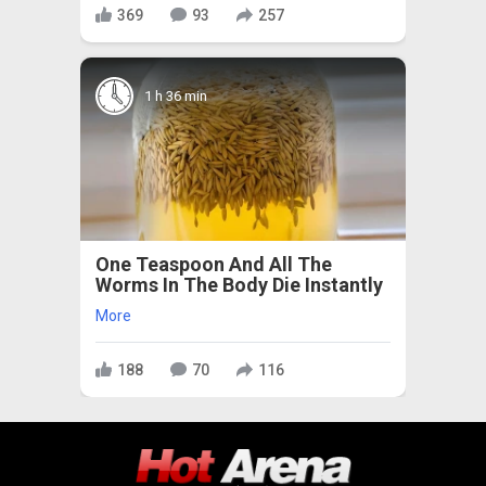
369
93
257
1 h 36 min
One Teaspoon And All The
Worms In The Body Die Instantly
More
188
70
116