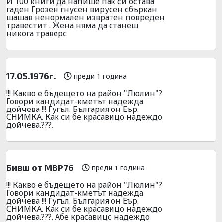
И 100 книги да напише пак си остава
гаден Грозен гнусен вирусен сбъркан
шашав ненормален извратен повреден
травестит . Жена няма да станеш
никога траверс
17.05.1976г.
преди 1 година
!!! Какво е бъдещето на район "Люлин"?
Говори кандидат-кметът надежда
дойчева !!! Гугъл. България он Еър.
СНИМКА. Как си бе красавицо надеждо
дойчева.???.
Бивш от МВР76
преди 1 година
!!! Какво е бъдещето на район "Люлин"?
Говори кандидат-кметът надежда
дойчева !!! Гугъл. България он Еър.
СНИМКА. Как си бе красавицо надеждо
дойчева.???. Абе красавицо надеждо