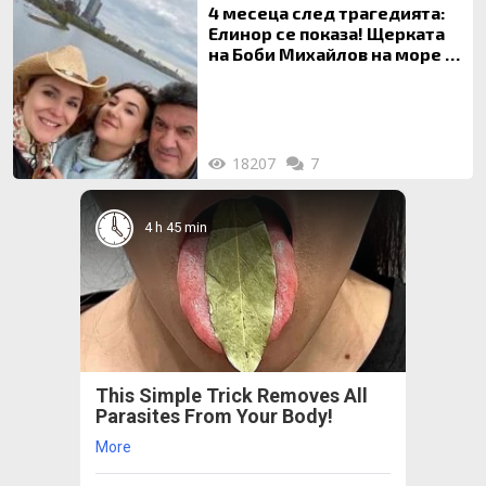
4 месеца след трагедията:
Елинор се показа! Щерката
на Боби Михайлов на море с
майка си
18207
7
4 h 45 min
This Simple Trick Removes All
Parasites From Your Body!
More