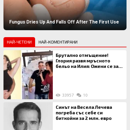
Fungus Dries Up And Falls Off After The First Use
НАЙ-ЧЕТЕНИ
НАЙ-КОМЕНТИРАНИ
Брутално отмъщение!
Глория развя мръсното
бельо на Илия: Ожени се за
120 кг жена, заряза Симона,
за да гледа чуждо дете!
33957
10
Синът на Весела Лечева
погреба със себе си
биткойни за 2 млн. евро