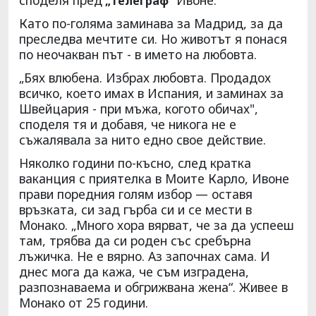
„Телеграф“
Като по-голяма заминава за Мадрид, за да
преследва мечтите си. Но животът я понася
по неочакван път - в името на любовта.
„Бях влюбена. Избрах любовта. Продадох
всичко, което имах в Испания, и заминах за
Швейцария - при мъжа, когото обичах",
споделя тя и добавя, че никога не е
съжалявала за нито едно свое действие.
Няколко години по-късно, след кратка
ваканция с приятелка в Моите Карло, Ивоне
прави поредния голям избор — оставя
връзката, си зад гърба си и се мести в
Монако. „Много хора вярват, че за да успееш
там, трябва да си роден със сребърна
лъжичка. Не е вярно. Аз започнах сама. И
днес мога да кажа, че съм изградена,
разпознаваема и обгрижвана жена“. Живее в
Монако от 25 години.