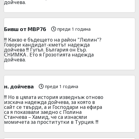
дойчева.
Бивш от МВР76
преди 1 година
!!! Какво е бъдещето на район "Люлин"?
Говори кандидат-кметът надежда
дойчева !!! Гугъл. България он Еър.
СНИМКА . Ето я Грозотията надежда
дойчева.
н. дойчева
преди 1 година
!!! Но в цялата история изведнъж отново
изскача надежда дойчева, за която в
сайт се твърди, а и Господари на ефира
са я показвали заедно с Полина
Станчева – Хамид, че са изнасяли
момичета за проститутки в Турция. !!!