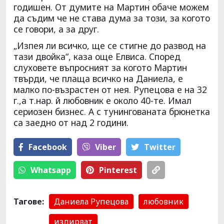
годишен. От думите на Мартин обаче можем
да съдим че не става дума за този, за когото
се говори, а за друг.
„Изпея ли всичко, ще се стигне до развод на
тази двойка“, каза още Елвиса. Според
слуховете въпросният за когото Мартин
твърди, че плаща всичко на Даниела, е
малко по-възрастен от нея. Рупецова е на 32
г.,а т.нар. й любовник е около 40-те. Имал
сериозен бизнес. А с тунингованата брюнетка
са заедно от над 2 години.
Facebook
Viber
Тwitter
Whatsapp
Pinterest
Тагове:
Даниела Рупецова
любовник
издирват