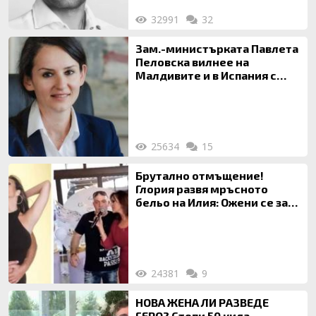
32991
32
Зам.-министърката Павлета
Пеловска вилнее на
Малдивите и в Испания с
богата любовница – брокер
на недвижими имоти
25634
15
Брутално отмъщение!
Глория развя мръсното
бельо на Илия: Ожени се за
120 кг жена, заряза Симона,
за да гледа чуждо дете!
24381
9
НОВА ЖЕНА ЛИ РАЗВЕДЕ
ГЕРО? Стопи 50 кила,