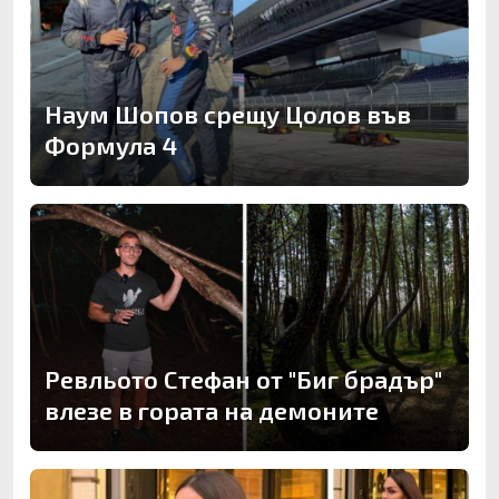
Наум Шопов срещу Цолов във
Формула 4
Ревльото Стефан от "Биг брадър"
влезе в гората на демоните