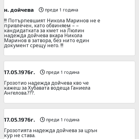
н. дойчева
преди 1 година
!!! Потърпевшият Никола Маринов не е
привлечен, като обвиняем – –
кандидатката за кмет на Люлин
надежда дойчева вкара Никола
Маринов в затвора, без нито един
документ срещу него. !!!
17.05.1976г.
преди 1 година
Грозотио надежда дойчева кво че
кажеш за Хубавата водеща Ганиела
Ангелова.???.
17.05.1976г.
преди 1 година
Грозотията надежда дойчева за црън
кур не става.