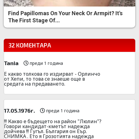
Find Papillomas On Your Neck Or Armpit? It's
The First Stage Of...
32 КОМЕНТАРА
Tania
преди 1 година
Е какво толкова го издирват - Орлинчо
от Хепи, то това се знаеше още в
средата на предаването.
17.05.1976г.
преди 1 година
!!! Какво е бъдещето на район "Люлин"?
Говори кандидат-кметът надежда
дойчева !!! Гугъл. България он Еър.
СНИМКА . Ето я Грозотията надежда