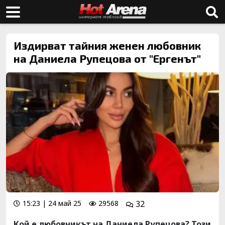
Издирват тайния женен любовник
на Даниела Рупецова от "Ергенът"
15:23 | 24 май 25
29568
32
Кой е любовникът на Даниела Рупецова? Този