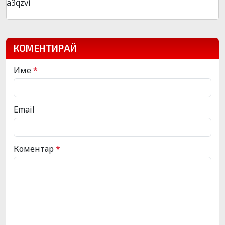
a3qzvi
КОМЕНТИРАЙ
Име
*
Email
Коментар
*