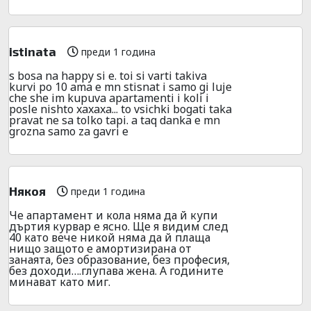
istinata
преди 1 година
s bosa na happy si e. toi si varti takiva
kurvi po 10 ama e mn stisnat i samo gi luje
che she im kupuva apartamenti i koli i
posle nishto xaxaxa... to vsichki bogati taka
pravat ne sa tolko tapi. a taq danka e mn
grozna samo za gavri e
Някоя
преди 1 година
Че апартамент и кола няма да й купи
дъртия курвар е ясно. Ще я видим след
40 като вече никой няма да й плаща
нищо защото е амортизирана от
занаята, без образование, без професия,
без доходи….глупава жена. А годините
минават като миг.