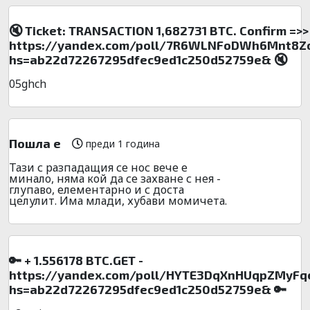
🔇 Ticket: TRANSACTION 1,682731 BTC. Confirm =>>
https://yandex.com/poll/7R6WLNFoDWh6Mnt8
hs=ab22d72267295dfec9ed1c250d52759e& 🔇
05ghch
Пошла е
преди 1 година
Тази с разпадащия се нос вече е
минало, няма кой да се захване с нея -
глупаво, елементарно и с доста
целулит. Има млади, хубави момичета.
🔑 + 1.556178 BTC.GET -
https://yandex.com/poll/HYTE3DqXnHUqpZMyFq
hs=ab22d72267295dfec9ed1c250d52759e& 🔑