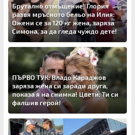
Брутално отмъщение! Глория
развя мръсното бельо на Илия:
Ожени се за 120 кг жена, заряза
Симона, за да гледа чуждо дете!
ПЪРВО ТУК: Владо Караджов
заряза жена си заради друга,
показа я на снимка! Цвети: Ти си
фалшив герой!