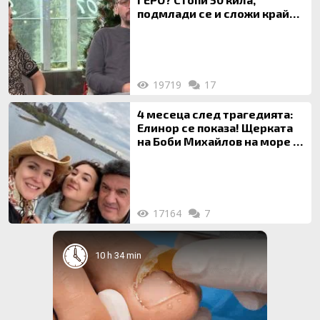
подмлади се и сложи край
на 20-годишен брак
19719
17
4 месеца след трагедията:
Елинор се показа! Щерката
на Боби Михайлов на море с
майка си
17164
7
10 h 34 min