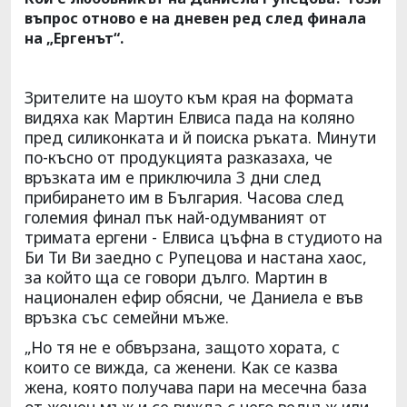
въпрос отново е на дневен ред след финала
на „Ергенът“.
Зрителите на шоуто към края на формата
видяха как Мартин Елвиса пада на коляно
пред силиконката и й поиска ръката. Минути
по-късно от продукцията разказаха, че
връзката им е приключила 3 дни след
прибирането им в България. Часова след
големия финал пък най-одумваният от
тримата ергени - Елвиса цъфна в студиото на
Би Ти Ви заедно с Рупецова и настана хаос,
за който ща се говори дълго. Мартин в
национален ефир обясни, че Даниела е във
връзка със семейни мъже.
„Но тя не е обвързана, защото хората, с
които се вижда, са женени. Как се казва
жена, която получава пари на месечна база
от женен мъж и се вижда с него веднъж или