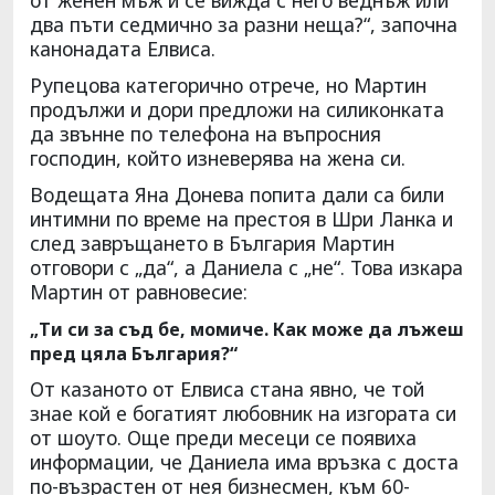
два пъти седмично за разни неща?“, започна
канонадата Елвиса.
Рупецова категорично отрече, но Мартин
продължи и дори предложи на силиконката
да звънне по телефона на въпросния
господин, който изневерява на жена си.
Водещата Яна Донева попита дали са били
интимни по време на престоя в Шри Ланка и
след завръщането в България Мартин
отговори с „да“, а Даниела с „не“. Това изкара
Мартин от равновесие:
„Ти си за съд бе, момиче. Как може да лъжеш
пред цяла България?“
От казаното от Елвиса стана явно, че той
знае кой е богатият любовник на изгората си
от шоуто. Още преди месеци се появиха
информации, че Даниела има връзка с доста
по-възрастен от нея бизнесмен, към 60-