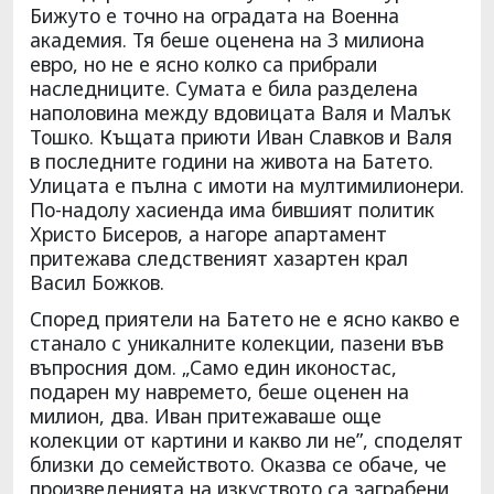
Бижуто е точно на оградата на Военна
академия. Тя беше оценена на 3 милиона
евро, но не е ясно колко са прибрали
наследниците. Сумата е била разделена
наполовина между вдовицата Валя и Малък
Тошко. Къщата приюти Иван Славков и Валя
в последните години на живота на Батето.
Улицата е пълна с имоти на мултимилионери.
По-надолу хасиенда има бившият политик
Христо Бисеров, а нагоре апартамент
притежава следственият хазартен крал
Васил Божков.
Според приятели на Батето не е ясно какво е
станало с уникалните колекции, пазени във
въпросния дом. „Само един иконостас,
подарен му навремето, беше оценен на
милион, два. Иван притежаваше още
колекции от картини и какво ли не”, споделят
близки до семейството. Оказва се обаче, че
произведенията на изкуството са заграбени