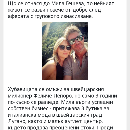
Що се отнася до Мила Гешева, то нейният
живот се разви повече от добре след
аферата с груповото изнасилване.
Хубавицата се омъжи за швейцарския
милионер Феличе Лепоро, но само 3 години
по-късно се разведе. Мила върти успешен
собствен бизнес - притежава 3 бутика за
италианска мода в швейцарския град
Лугано, както и малък аутлет център,
където продава преоценени стоки. Преди