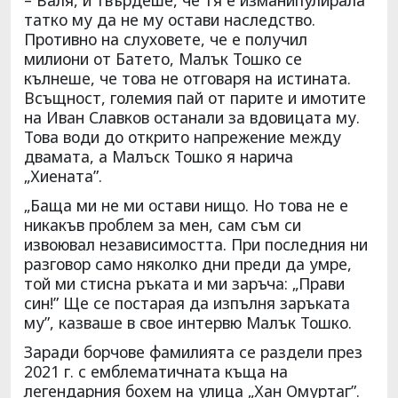
– Валя, и твърдеше, че тя е изманипулирала
татко му да не му остави наследство.
Противно на слуховете, че е получил
милиони от Батето, Малък Тошко се
кълнеше, че това не отговаря на истината.
Всъщност, големия пай от парите и имотите
на Иван Славков останали за вдовицата му.
Това води до открито напрежение между
двамата, а Малъск Тошко я нарича
„Хиената”.
„Баща ми не ми остави нищо. Но това не е
никакъв проблем за мен, сам съм си
извоювал независимостта. При последния ни
разговор само няколко дни преди да умре,
той ми стисна ръката и ми заръча: „Прави
син!” Ще се постарая да изпълня заръката
му”, казваше в свое интервю Малък Тошко.
Заради борчове фамилията се раздели през
2021 г. с емблематичната къща на
легендарния бохем на улица „Хан Омуртаг”.