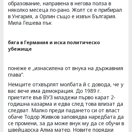
образование, направена в негова полза в
няколко месеца по-рано. Жолт се е прибирал
в Унгария, а Орлин също е извън България.
Мила Гешева пък
бяга в Германия и иска политическо
убежище
понеже е „изнасилена от внука на държавния
глава“.
Немците отхвърлят молбата й с довода, че у
вас вече има демокрация. До 1989 г.
приетите във ВУЗ младежи първо карат 2-
годишна казарма и едва след това влизат да
следват. Малко преди падането си от власт
обаче Тодор Живков заповядва наредбата да
се промени, за да може внук му да се обучи в
швейцарска Алма матер. Новите порядки