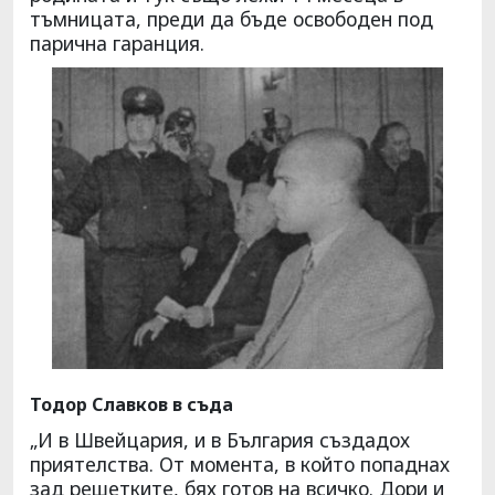
тъмницата, преди да бъде освободен под
парична гаранция.
Тодор Славков в съда
„И в Швейцария, и в България създадох
приятелства. От момента, в който попаднах
зад решетките, бях готов на всичко. Дори и