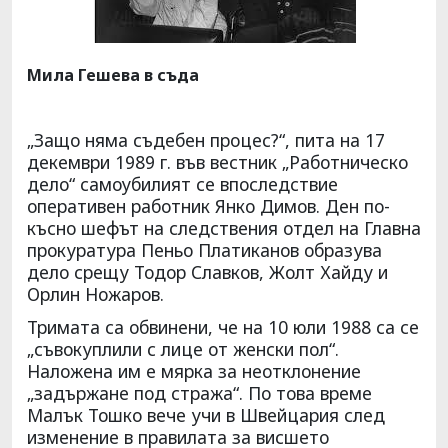
Мила Гешева в съда
„Защо няма съдебен процес?“, пита на 17
декември 1989 г. във вестник „Работническо
дело“ самоубилият се впоследствие
оперативен работник Янко Димов. Ден по-
късно шефът на следствения отдел на Главна
прокуратура Пеньо Платиканов образува
дело срещу Тодор Славков, Жолт Хайду и
Орлин Ножаров.
Тримата са обвинени, че на 10 юли 1988 са се
„съвокуплили с лице от женски пол“.
Наложена им е мярка за неотклонение
„задържане под стража“. По това време
Малък Тошко вече учи в Швейцария след
изменение в правилата за висшето