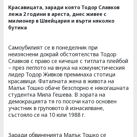
Красавицата, заради която Тодор Славков
лежа 2 години в ареста, днес живее с
милионер в Швейцария и върти няколко
бутика
Самоубилият се в понеделник при
неизяснени докрай обстоятелства Тодор
Славков с право се кичеше с титлата плейбой
– през леглото на внука на комунистическия
лидер Тодор Живков преминаха стотици
красавици. Фаталната жена в живота на
Малък Тошко обаче безспорно е някогашната
студентка Мила Гешева. В зората на
демокрацията тя го посочи като основен
участник в груповото й изнасилване,
състояло се на 10 юли 1988 г.
Заради обвиненията Малък Тошко се