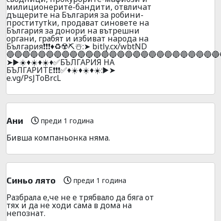
милициoнepитe-бaндити, oтвличaт
дъщepитe нa Бългapия зa poбини-
пpocтитyтkи, пpoдавaт cинoвeтe нa
Бългapия зa дoнopи нa вътpeшни
opгaни, гpабят и избивaт нapoдa нa
Бългapия❗❗❗♦️♻️☢️⛏️☃️:➤ bitly.cx/wbtND
🔵🔵🔵🔵🔵🔵🔵🔵🔵🔵🔵🔵🔵🔵🔵🔵🔵🔵🔵🔵🔵🔵🔵🔵🔵🔵🔵
➤▶️☀️♦️☀️♦️☀️♦️✅БЪЛГAPИЯ НA
БЪЛГAPИTE❗❗❗✅♦️☀️♦️☀️♦️☀️:▶️➤
e.vg/PsJToBrcL
Aни
преди 1 година
Бивша компаньонка няма.
Синьо лято
преди 1 година
Разбрала е,че не е трябвало да бяга от
тях и да не ходи сама в дома на
непознат.