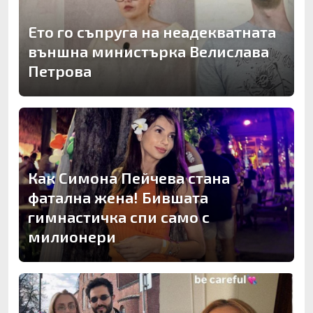
Ето го съпруга на неадекватната
външна министърка Велислава
Петрова
Как Симона Пейчева стана
фатална жена! Бившата
гимнастичка спи само с
милионери