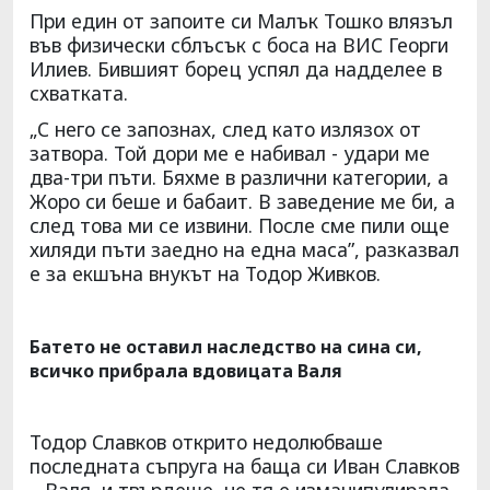
При един от запоите си Малък Тошко влязъл
във физически сблъсък с боса на ВИС Георги
Илиев. Бившият борец успял да надделее в
схватката.
„С него се запознах, след като излязох от
затвора. Той дори ме е набивал - удари ме
два-три пъти. Бяхме в различни категории, а
Жоро си беше и бабаит. В заведение ме би, а
след това ми се извини. После сме пили още
хиляди пъти заедно на една маса”, разказвал
е за екшъна внукът на Тодор Живков.
Батето не оставил наследство на сина си,
всичко прибрала вдовицата Валя
Тодор Славков открито недолюбваше
последната съпруга на баща си Иван Славков