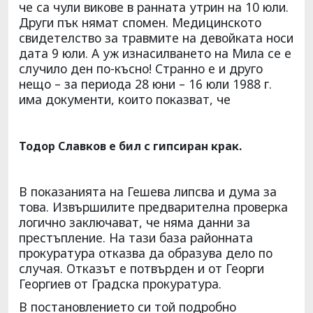
че са чули викове в ранната утрин на 10 юли.
Други пък нямат спомен. Медицинското
свидетелство за травмите на девойката носи
дата 9 юли. А уж изнасилването на Мила се е
случило ден по-късно! Странно е и друго
нещо – за периода 28 юни – 16 юли 1988 г.
има документи, които показват, че
Тодор Славков е бил с гипсиран крак.
В показанията на Гешева липсва и дума за
това. Извършилите предварителна проверка
логично заключават, че няма данни за
престъпление. На тази база районната
прокуратура отказва да образува дело по
случая. Отказът е потвърден и от Георги
Георгиев от Градска прокуратура.
В постановлението си той подробно