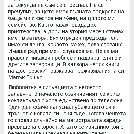
за секунда не съм се стреснал. Не се
пречупих, защото имах пълната подкрепа на
баща ми и сестра ми Жени, на цялото ми
семейство. Както казах, създадох
приятелства, а дори на втория месец станах
кмет в затвора. Бях отряден председател,
имах си лента. Каквото кажех, това ставаше.
Имаше ред при мен, слушаха ме. Не са ми
правели никакви проблеми надзирателите и
другите затворници. В затвора четях книги
на Достоевски”, разказва преживяванията си
Малък Тошко.
Любопитна е ситуацията с неговото
залавяне. В началото обвиняемият се криел,
контактувал с хора единствено по телефона.
Един ден обаче напуснал убежището си и
тръгнал с колата си нанякъде. Тогава ченгета
го спрели случайно на магистралата заради
превишена скорост. А като се изяснило кой е,
белезниците щракнали на китките му.