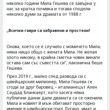
няколко години Мила Гешева се завърна у
нас за кратка почивка и тогава сподели
няколко думи за драмата от 1988 г.
„Всички гаври са забравени и простени!
Онова, което се е случило с момичето Мила,
няма нищо общо с жената Мила. Не желая
злото никому, в крайна сметка човек винаги
остава сам със съвестта си”, лаконична беше
Гешева.
През 2019 г., малко след развода си с
швейцарския милионер, Мила Гешева се
сгоди за друг баровец – италианецът Ален
Саудад Бланкаерт, като засега няма
публични данни дали двамата са се оженили.
Мила и новият й мъж обитават просторно
имение в швейцарски град Лугано, имат и