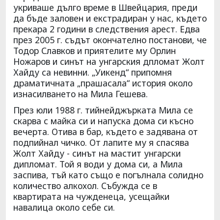
укриваше дълго време в Швейцария, преди
да бъде заловен и екстрадиран у нас, където
прекара 2 години в следствения арест. Едва
през 2005 г. съдът окончателно постанови, че
Тодор Славков и приятелите му Орлин
Ножаров и синът на унгарския дпломат Жолт
Хайду са невинни. „Уикенд“ припомня
драматичната „прашасала“ история около
изнасилването на Мила Гешева.
През юли 1988 г. тийнейджърката Мила се
скарва с майка си и напуска дома си късно
вечерта. Отива в бар, където е задявана от
подпийнал чичко. От лапите му я спасява
Жолт Хайду - синът на мастит унгарски
дипломат. Той я води у дома си, а Мила
заспива, тъй като също е погълнала солидно
количество алкохол. Събужда се в
квартирата на чужденеца, усещайки
навалица около себе си.