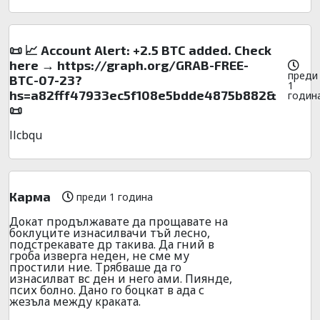
📜 📈 Account Alert: +2.5 BTC added. Check
here → https://graph.org/GRAB-FREE-
преди
BTC-07-23?
1
hs=a82fff47933ec5f108e5bdde4875b882&
годин
📜
llcbqu
Карма
преди 1 година
Докат продължавате да прощавате на
боклуците изнасилвачи тъй лесно,
подстрекавате др такива. Да гний в
гроба изверга неден, не сме му
простили ние. Трябваше да го
изнасилват вс ден и него ами. Пиянде,
псих болно. Дано го боцкат в ада с
жезъла между краката.