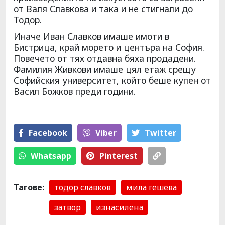
от Валя Славкова и така и не стигнали до
Тодор.
Иначе Иван Славков имаше имоти в
Бистрица, край морето и центъра на София.
Повечето от тях отдавна бяха продадени.
Фамилия Живкови имаше цял етаж срещу
Софийския университет, който беше купен от
Васил Божков преди години.
Facebook
Viber
Тwitter
Whatsapp
Pinterest
Тагове:
тодор славков
мила гешева
затвор
изнасилена