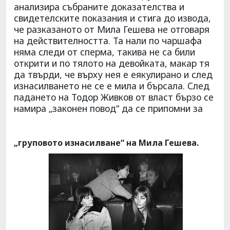
анализира събраните доказателства и
свидетелските показания и стига до извода,
че разказаното от Мила Гешева не отговаря
на действителността. Та нали по чаршафа
няма следи от сперма, такива не са били
открити и по тялото на девойката, макар тя
да твърди, че върху нея е еякулирано и след
изнасилването не се е мила и бърсала. След
падането на Тодор Живков от власт бързо се
намира „законен повод“ да се припомни за
„груповото изнасилване“ на Мила Гешева.