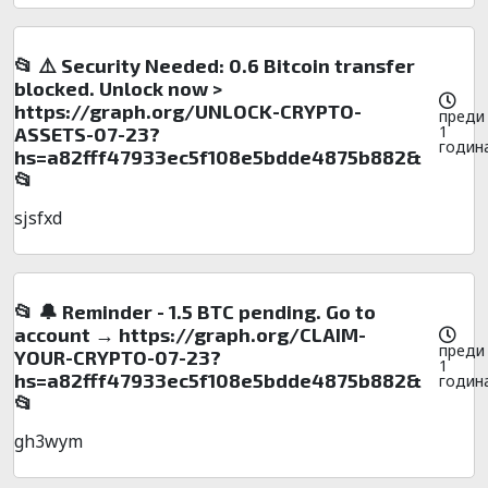
📂 ⚠️ Security Needed: 0.6 Bitcoin transfer
blocked. Unlock now >
https://graph.org/UNLOCK-CRYPTO-
преди
1
ASSETS-07-23?
годин
hs=a82fff47933ec5f108e5bdde4875b882&
📂
sjsfxd
📂 🔔 Reminder - 1.5 BTC pending. Go to
account → https://graph.org/CLAIM-
преди
YOUR-CRYPTO-07-23?
1
hs=a82fff47933ec5f108e5bdde4875b882&
годин
📂
gh3wym