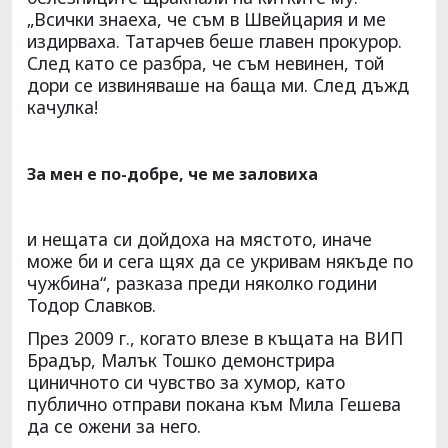
„Всички знаеха, че съм в Швейцария и ме
издирваха. Татарчев беше главен прокурор.
След като се разбра, че съм невинен, той
дори се извиняваше на баща ми. След дъжд
качулка!
За мен е по-добре, че ме заловиха
и нещата си дойдоха на мястото, иначе
може би и сега щях да се укривам някъде по
чужбина“, разказа преди няколко години
Тодор Славков.
През 2009 г., когато влезе в къщата на ВИП
Брадър, Малък Тошко демонстрира
циничното си чувство за хумор, като
публично отправи покана към Мила Гешева
да се ожени за него.