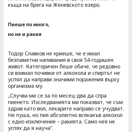
къща на брега на Женевското езеро.
Пиеше по много,
но не и ракия
Тодор Славков не криеше, че е имал
безпаметни напивания в своя 54-годишен
живот. Категоричен беше обаче, че редовно
си взимал почивки от алкохола и спиртът не
успял да направи значими поражения върху
организма му.
„Случва ми се за по месец-два да спра
пиенето. Изследванията ми показват, че съм
здрав като вол, лекарите направо се учудват.
Не пуша, но пия абсолютно всякакъв алкохол
с едно изключение – ракията. Само нея не
успях да я науча”.