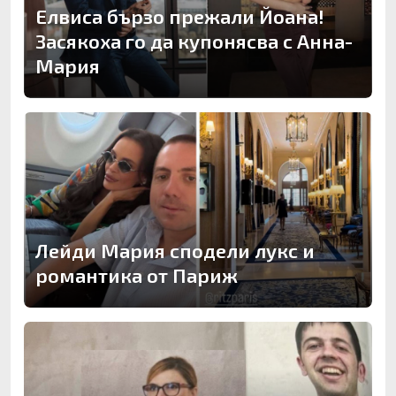
Елвиса бързо прежали Йоана!
Засякоха го да купонясва с Анна-
Мария
Лейди Мария сподели лукс и
романтика от Париж