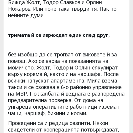
Вижда Жолт, Тодор Славков и Орлин
Ножаров. Или поне така твърди тя. Пак по
нейните думи
тримата й се изреждат един след друг,
без изобщо да се трогват от виковете й за
помощ. Ако се вярва на показанията на
момичето, Жолт, Тодор и Орлин еякулират
върху корема й, както и на чаршафа. После
всички напускат апартамента. Мила взема
такси и се озовава в 6-о районно управление
на МВР. По жалбата й веднага е разпоредена
предварителна проверка. От дома на
унгареца оперативните работници изземат
чаши, чаршаф, бикини и косми.
Проведени са и редица разпити. Някои
свидетели от кооперацията потвърждават,