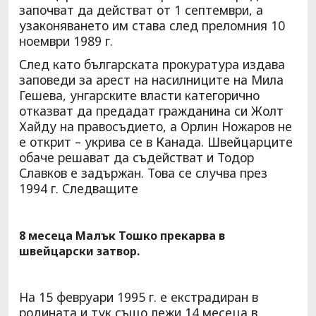
започват да действат от 1 септември, а
узаконяването им става след преломния 10
ноември 1989 г.
След като българската прокуратура издава
заповеди за арест на насилниците на Мила
Гешева, унгарските власти категорично
отказват да предадат гражданина си Жолт
Хайду на правосъдието, а Орлин Ножаров не
е открит – укрива се в Канада. Швейцарците
обаче решават да съдействат и Тодор
Славков е задържан. Това се случва през
1994 г. Следващите
8 месеца Малък Тошко прекарва в
швейцарски затвор.
На 15 февруари 1995 г. е екстрадиран в
родината и тук също лежи 14 месеца в