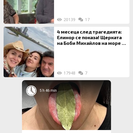
20139
17
4 месеца след трагедията:
Елинор се показа! Щерката
на Боби Михайлов на море с
майка си
17948
7
5 h 46 min