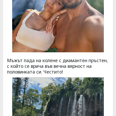
Мъжът пада на колене с диамантен пръстен,
с който се врича във вечна вярност на
половинката си. Честито!