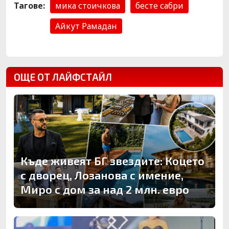
Тагове:
мика стоичкова
бесте сабри
Айкут Рамадан
ОЩЕ ОТ ЛАЙФСТАЙЛ
Къде живеят БГ звездите: Коцето
с дворец, Лозанова с имение,
Миро с дом за над 2 млн. евро