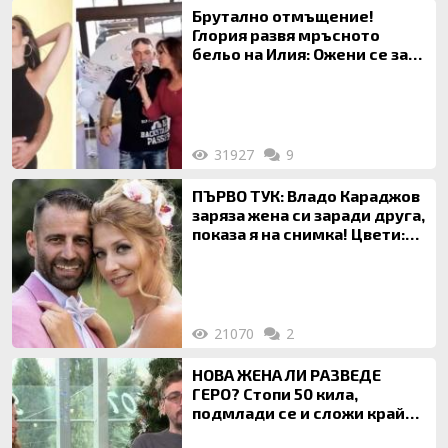
Брутално отмъщение!
Глория развя мръсното
бельо на Илия: Ожени се за
120 кг жена, заряза Симона,
за да гледа чуждо дете!
31927
9
ПЪРВО ТУК: Владо Караджов
заряза жена си заради друга,
показа я на снимка! Цвети:
Ти си фалшив герой!
21070
2
НОВА ЖЕНА ЛИ РАЗВЕДЕ
ГЕРО? Стопи 50 кила,
подмлади се и сложи край
на 20-годишен брак