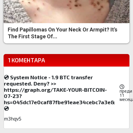
Find Papillomas On Your Neck Or Armpit? It's
The First Stage Of...
1 КОМЕНТАРА
💿 System Notice - 1.9 BTC transfer
requested. Deny? >>
https://graph.org/TAKE-YOUR-BITCOIN-
преди
11
07-23?
месец
hs=045dc17e0caf87fbe91eae34cebc7a3e&
💿
m3hqv5