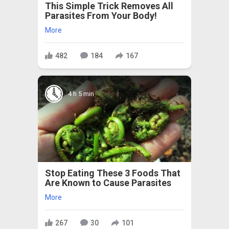
This Simple Trick Removes All
Parasites From Your Body!
More
482
184
167
4 h 5 min
Stop Eating These 3 Foods That
Are Known to Cause Parasites
More
267
30
101