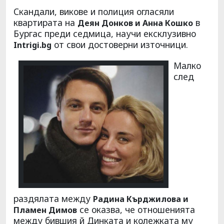
Скандали, викове и полиция огласяли
квартирата на
в
Деян Донков и Анна Кошко
Бургас преди седмица, научи ексклузивно
от свои достоверни източници.
Intrigi.bg
Малко
след
раздялата между
Радина Кърджилова и
се оказва, че отношенията
Пламен Димов
между бившия й Динката и колежката му