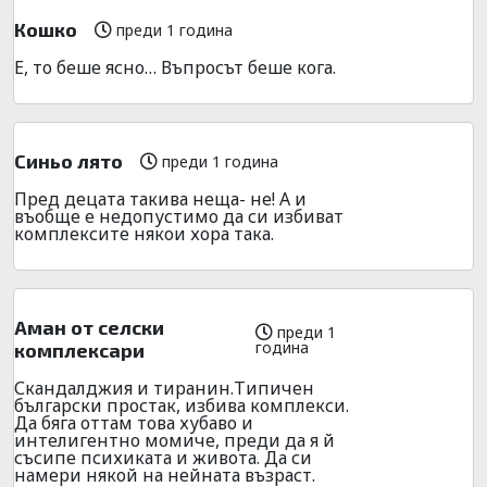
Кошко
преди 1 година
Е, то беше ясно… Въпросът беше кога.
Синьо лято
преди 1 година
Пред децата такива неща- не! А и
въобще е недопустимо да си избиват
комплексите някои хора така.
Аман от селски
преди 1
година
комплексари
Скандалджия и тиранин.Типичен
български простак, избива комплекси.
Да бяга оттам това хубаво и
интелигентно момиче, преди да я й
съсипе психиката и живота. Да си
намери някой на нейната възраст.