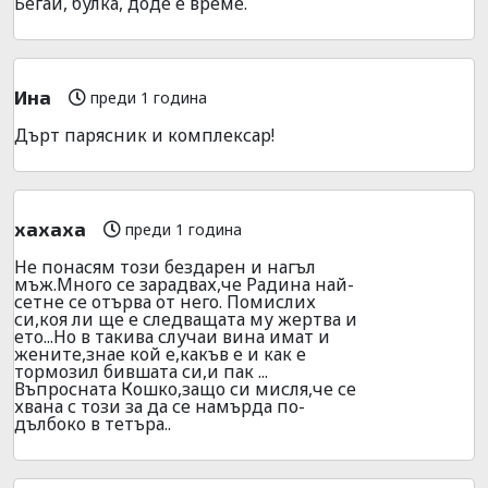
Бегай, булка, доде е време.
Ина
преди 1 година
Дърт парясник и комплексар!
хахаха
преди 1 година
Не понасям този бездарен и нагъл
мъж.Много се зарадвах,че Радина най-
сетне се отърва от него. Помислих
си,коя ли ще е следващата му жертва и
ето...Но в такива случаи вина имат и
жените,знае кой е,какъв е и как е
тормозил бившата си,и пак ...
Въпросната Кошко,защо си мисля,че се
хвана с този за да се намърда по-
дълбоко в тетъра..