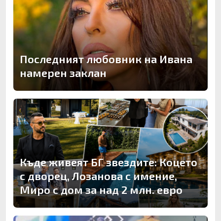
Последният любовник на Ивана
намерен заклан
Къде живеят БГ звездите: Коцето
с дворец, Лозанова с имение,
Миро с дом за над 2 млн. евро