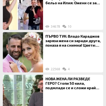
бельо на Илия: Ожени се за
120 кг жена, заряза Симона,
за да гледа чуждо дете!
34678
10
ПЪРВО ТУК: Владо Караджов
заряза жена си заради друга,
показа я на снимка! Цвети:
Ти си фалшив герой!
22568
4
НОВА ЖЕНА ЛИ РАЗВЕДЕ
ГЕРО? Стопи 50 кила,
подмлади се и сложи край
на 20-годишен брак