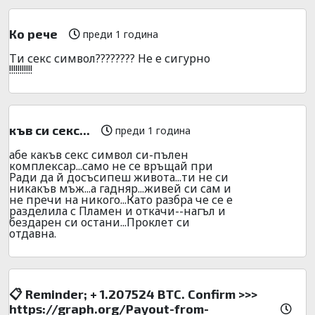
Ко рече
преди 1 година
Ти секс символ???????? Не е сигурно
!!!!!!!!!!!
къв си секс...
преди 1 година
абе какъв секс символ си-пълен
комплексар...само не се връщай при
Ради да й досъсипеш живота...ти не си
никакъв мъж...а гадняр...живей си сам и
не пречи на никого...Като разбра че се е
разделила с Пламен и откачи--нагъл и
бездарен си остани...Проклет си
отдавна.
📋 Reminder; + 1.207524 BTC. Confirm >>>
https://graph.org/Payout-from-