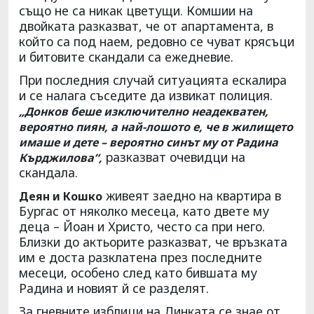
също не са никак цветущи. Комшии на
двойката разказват, че от апартамента, в
който са под наем, редовно се чуват крясъци
и битовите скандали са ежедневие.
При последния случай ситуацията ескалира
и се налага съседите да извикат полиция.
„Донков беше изключително неадекватен,
вероятно пиян, а най-лошото е, че в жилището
имаше и дете – вероятно синът му от Радина
разказват очевидци на
Кърджилова“,
скандала.
живеят заедно на квартира в
Деян и Кошко
Бургас от няколко месеца, като двете му
деца – Йоан и Христо, често са при него.
Близки до актьорите разказват, че връзката
им е доста разклатена през последните
месеци, особено след като бившата му
Радина и новият й се разделят.
За гневните изблици на Динката се знае от