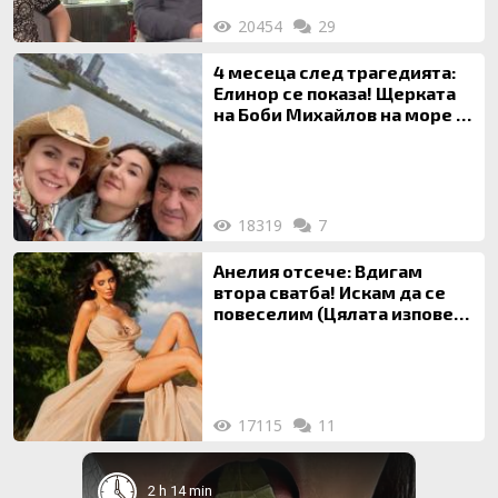
20454
29
4 месеца след трагедията:
Елинор се показа! Щерката
на Боби Михайлов на море с
майка си
18319
7
Анелия отсече: Вдигам
втора сватба! Искам да се
повеселим (Цялата изповед
ТУК)
17115
11
2 h 14 min