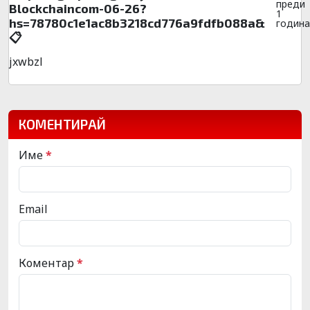
преди
Blockchaincom-06-26?
1
hs=78780c1e1ac8b3218cd776a9fdfb088a&
година
📋
jxwbzl
КОМЕНТИРАЙ
Име
*
Email
Коментар
*