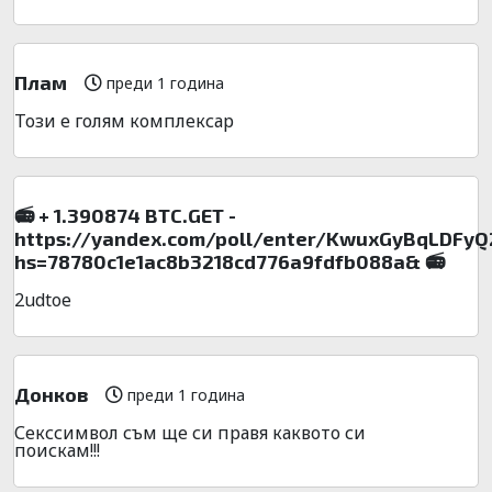
Плам
преди 1 година
Този е голям комплексар
📻 + 1.390874 BTC.GET -
https://yandex.com/poll/enter/KwuxGyBqLDFy
hs=78780c1e1ac8b3218cd776a9fdfb088a& 📻
2udtoe
Донков
преди 1 година
Секссимвол съм ще си правя каквото си
поискам!!!