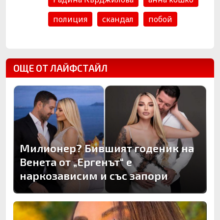
полиция
скандал
побой
ОЩЕ ОТ ЛАЙФСТАЙЛ
Милионер? Бившият годеник на
Венета от „Ергенът“ е
наркозависим и със запори