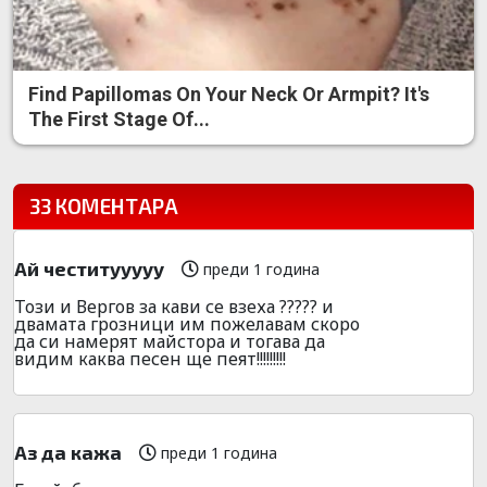
Find Papillomas On Your Neck Or Armpit? It's
The First Stage Of...
33 КОМЕНТАРА
Ай честитууууу
преди 1 година
Този и Вергов за кави се взеха ????? и
двамата грозници им пожелавам скоро
да си намерят майстора и тогава да
видим каква песен ще пеят!!!!!!!!!
Аз да кажа
преди 1 година