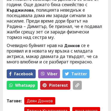
години. Още докато бяха семейство с
, полицията неведнъж е
Кърджилова
посещавала дома им заради сигнали за
насилие. Преди време дори братът на
Радина – Димитър, бе признал, че е подавал
жалби срещу зет си заради физически
тормоз над сестра му.
Очевидно буйният нрав на
се е
Донков
проявил и в новата му връзка с младата
актриса, макар двамата да твърдят, че са
много влюбени и се разбират прекрасно.
Facebook
Viber
Тwitter
Whatsapp
Pinterest
Тагове:
Деян Донков
Радина Кърджилова
анна кошко