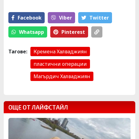
Facebook
Viber
Тwitter
Whatsapp
Pinterest
Тагове:
Кремена Халваджиян
пластични операции
Магърдич Халваджиян
ОЩЕ ОТ ЛАЙФСТАЙЛ