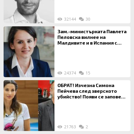
32144
30
Зам.-министърката Павлета
Пеловска вилнее на
Малдивите и в Испания с
богата любовница – брокер
на недвижими имоти
24374
15
ОБРАТ! Изчезна Симона
Пейчева след зверското
убийство! Появи се заповед
за локализирането й
21763
2