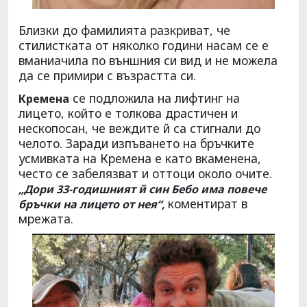
Близки до фамилията разкриват, че
стилистката от няколко години насам се е
вманиачила по външния си вид и не можела
да се примири с възрастта си.
се подложила на лифтинг на
Кремена
лицето, който е толкова драстичен и
нескопосан, че веждите й са стигнали до
челото. Заради изпъването на бръчките
усмивката на Кремена е като вкаменена,
често се забелязват и оттоци около очите.
„Дори 33-годишният й син Бебо има повече
коментират в
бръчки на лицето от нея“,
мрежата.