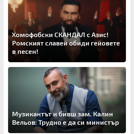
Хомофобски СКАНДАЛ с Азис!
Ромският славей обиди гейовете
в песен!
Музикантът и бивш зам. Калин
Вельов: Трудно е да си министър