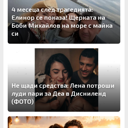
4 месеца след трагедията:
Елинор се показа! Щерката на
Боби Михайлов на море с майка
си
Не щади средства: Лена потроши
луди пари за Деа в Дисниленд
(ФОТО)