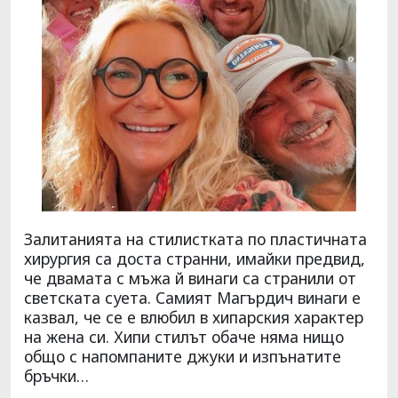
Залитанията на стилистката по пластичната
хирургия са доста странни, имайки предвид,
че двамата с мъжа й винаги са странили от
светската суета. Самият Магърдич винаги е
казвал, че се е влюбил в хипарския характер
на жена си. Хипи стилът обаче няма нищо
общо с напомпаните джуки и изпънатите
бръчки…