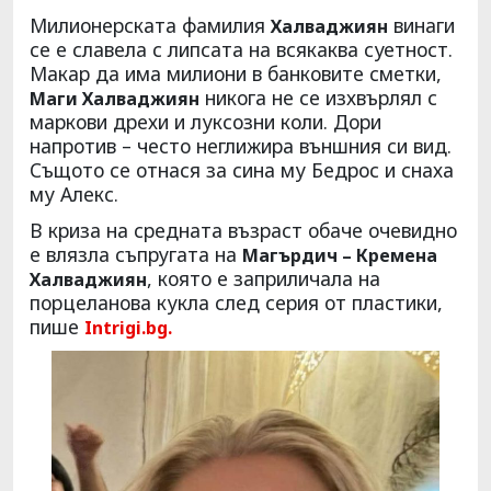
Милионерската фамилия
винаги
Халваджиян
се е славела с липсата на всякаква суетност.
Макар да има милиони в банковите сметки,
никога не се изхвърлял с
Маги Халваджиян
маркови дрехи и луксозни коли. Дори
напротив – често неглижира външния си вид.
Същото се отнася за сина му Бедрос и снаха
му Алекс.
В криза на средната възраст обаче очевидно
е влязла съпругата на
Магърдич – Кремена
, която е заприличала на
Халваджиян
порцеланова кукла след серия от пластики,
пише
Intrigi.bg.