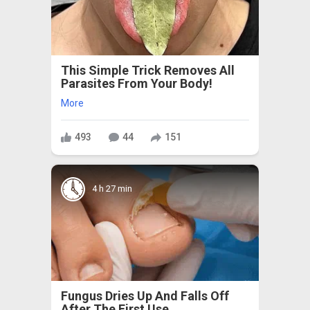
This Simple Trick Removes All
Parasites From Your Body!
More
493
44
151
4 h 27 min
Fungus Dries Up And Falls Off
After The First Use