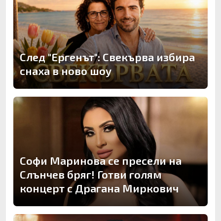
След "Ергенът": Свекърва избира
снаха в ново шоу
Софи Маринова се пресели на
Слънчев бряг! Готви голям
концерт с Драгана Миркович