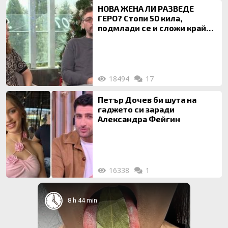
НОВА ЖЕНА ЛИ РАЗВЕДЕ
ГЕРО? Стопи 50 кила,
подмлади се и сложи край
на 20-годишен брак
18494
17
Петър Дочев би шута на
гаджето си заради
Александра Фейгин
16338
1
8 h 44 min