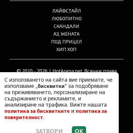
ЛАЙФСТАЙЛ
ЛЮБОПИТНО
СКАНДАЛИ
АЗ, ЖЕНАТА
ПОД ПРИЦЕЛ
ХИП ХОП
© 2010 - 2026 | HotArena.net. Всички права
запазени.
С използването на сайта вие приемате, че
използваме „
" за подобряване
бисквитки
на преживяването, персонализиране на
РЕКЛАМА
съдържанието и рекламите, и
КОНТАКТИ
анализиране на трафика. Вижте нашата
и
политика за бисквитките
политика за
ОБЩИ УСЛОВИЯ
.
поверителност
ПОЛИТИКА ЗА ПОВЕРИТЕЛНОСТ
ПОЛИТИКА ЗА БИСКВИТКИТЕ
ЗАТВОРИ
OK