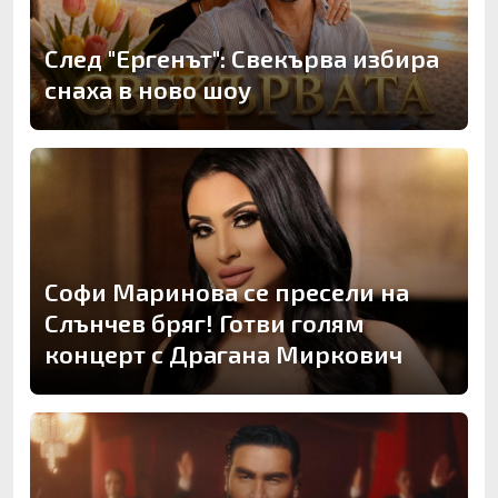
След "Ергенът": Свекърва избира
снаха в ново шоу
Софи Маринова се пресели на
Слънчев бряг! Готви голям
концерт с Драгана Миркович