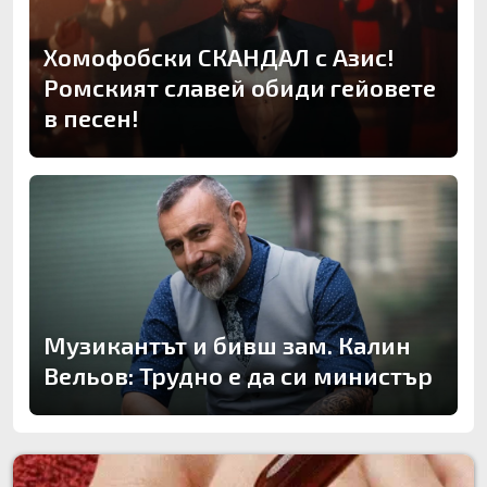
Хомофобски СКАНДАЛ с Азис!
Ромският славей обиди гейовете
в песен!
Музикантът и бивш зам. Калин
Вельов: Трудно е да си министър