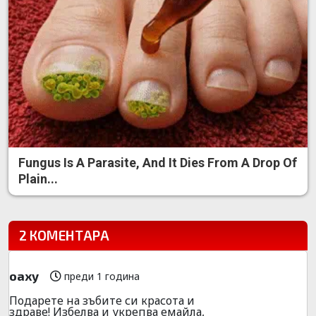
Fungus Is A Parasite, And It Dies From A Drop Of
Plain...
2 КОМЕНТАРА
oaxy
преди 1 година
Подарете на зъбите си красота и
здраве! Избелва и укрепва емайла,