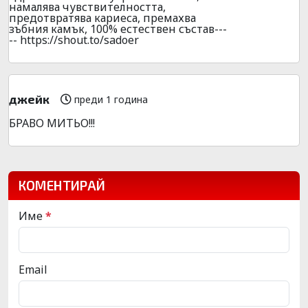
намалява чувствителността,
предотвратява кариеса, премахва
зъбния камък, 100% естествен състав---
-- https://shout.to/sadoer
джейк
преди 1 година
БРАВО МИТЬО!!!
КОМЕНТИРАЙ
Име
*
Email