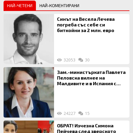
НАЙ-ЧЕТЕНИ
НАЙ-КОМЕНТИРАНИ
Синът на Весела Лечева
погреба със себе си
биткойни за 2 млн. евро
32053
30
Зам.-министърката Павлета
Пеловска вилнее на
Малдивите и в Испания с
богата любовница – брокер
на недвижими имоти
24227
15
ОБРАТ! Изчезна Симона
Пейчева след зверското