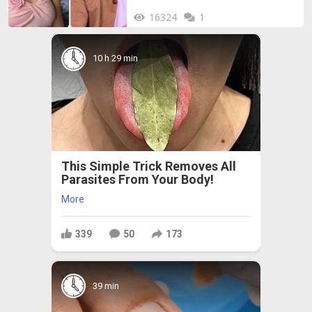
16324
1
10 h 29 min
This Simple Trick Removes All
Parasites From Your Body!
More
339
50
173
39 min