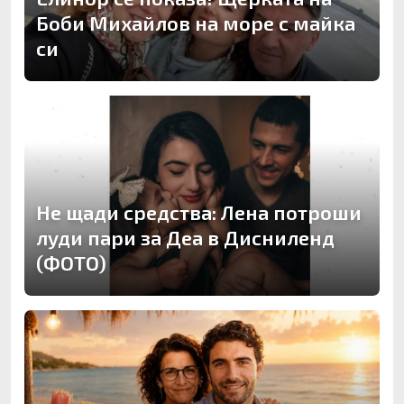
Боби Михайлов на море с майка
си
Не щади средства: Лена потроши
луди пари за Деа в Дисниленд
(ФОТО)