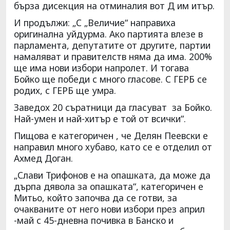
бърза дисекция на отминалия вот Д им итър.
И продължи: „С „Величие“ направиха
оригинална уйдурма. Ако партията влезе в
парламента, депутатите от другите, партии
намаляват и правителств няма да има. 200%
ще има нови избори напролет. И тогава
Бойко ще победи с много гласове. С ГЕРБ се
родих, с ГЕРБ ще умра.
Заведох 20 съратници да гласуват за Бойко.
Най-умен и най-хитър е той от всички“.
Пищова е категоричен , че Делян Пеевски е
направил много хубаво, като се е отделил от
Ахмед Доган.
„Слави Трифонов е на опашката, да може да
дърпа дявола за опашката“, категоричен е
Митьо, който започва да се готви, за
очакваните от него нови избори през април
-май с 45-дневна почивка в Банско и