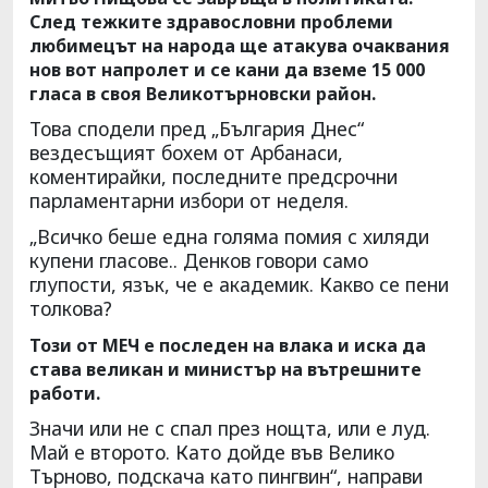
След тежките здравословни проблеми
любимецът на народа ще атакува очаквания
нов вот напролет и се кани да вземе 15 000
гласа в своя Великотърновски район.
Това сподели пред „България Днес“
вездесъщият бохем от Арбанаси,
коментирайки, последните предсрочни
парламентарни избори от неделя.
„Всичко беше една голяма помия с хиляди
купени гласове.. Денков говори само
глупости, язък, че е академик. Какво се пени
толкова?
Този от МЕЧ е последен на влака и иска да
става великан и министър на вътрешните
работи.
Значи или не с спал през нощта, или е луд.
Май е второто. Като дойде във Велико
Търново, подскача като пингвин“, направи