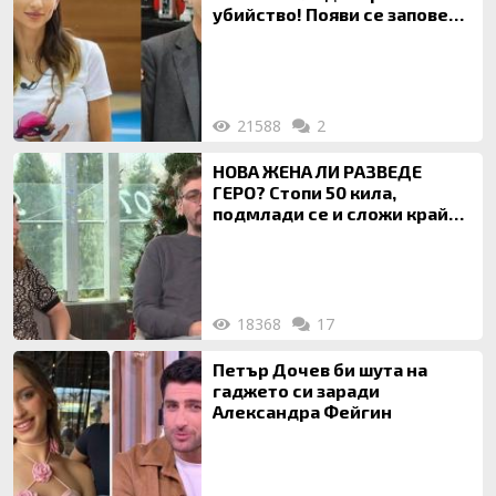
убийство! Появи се заповед
за локализирането й
21588
2
НОВА ЖЕНА ЛИ РАЗВЕДЕ
ГЕРО? Стопи 50 кила,
подмлади се и сложи край
на 20-годишен брак
18368
17
Петър Дочев би шута на
гаджето си заради
Александра Фейгин