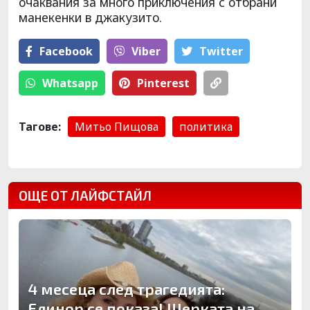
очаквания за много приключения с отбрани
манекенки в джакузито.
Facebook
Viber
Тwitter
Whatsapp
Pinterest
Тагове:
Митьо Пищова
политика
ОЩЕ ОТ ЛАЙФСТАЙЛ
4 месеца след трагедията:
Елинор се показа! Щерката на