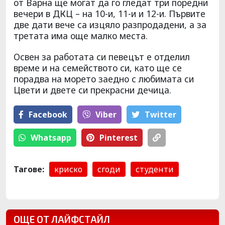
от Варна ще могат да го гледат три поредни
вечери в ДКЦ – на 10-и, 11-и и 12-и. Първите
две дати вече са изцяло разпродадени, а за
третата има още малко места.
Освен за работата си певецът е отделил
време и на семейството си, като ще се
порадва на морето заедно с любимата си
Цвети и двете си прекрасни дечица.
Facebook
Viber
Тwitter
Whatsapp
Pinterest
Тагове:
криско
сгоди
студенти
ОЩЕ ОТ ЛАЙФСТАЙЛ