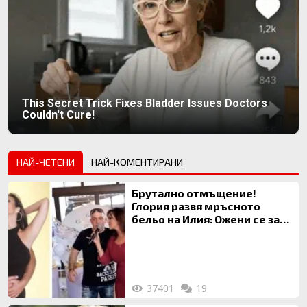
This Secret Trick Fixes Bladder Issues Doctors
Couldn't Cure!
НАЙ-ЧЕТЕНИ
НАЙ-КОМЕНТИРАНИ
Брутално отмъщение!
Глория развя мръсното
бельо на Илия: Ожени се за
120 кг жена, заряза Симона,
за да гледа чуждо дете!
37401
19