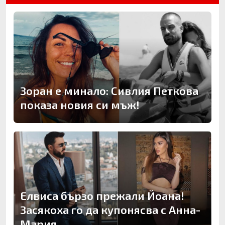
Зоран е минало: Сивлия Петкова
показа новия си мъж!
Елвиса бързо прежали Йоана!
Засякоха го да купонясва с Анна-
Мария