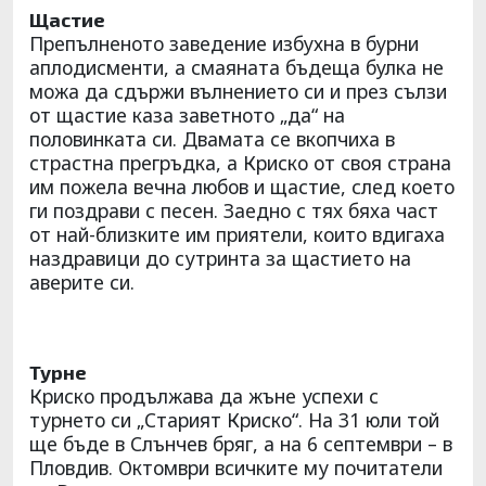
Щастие
Препълненото заведение избухна в бурни
аплодисменти, а смаяната бъдеща булка не
можа да сдържи вълнението си и през сълзи
от щастие каза заветното „да“ на
половинката си. Двамата се вкопчиха в
страстна прегръдка, а Криско от своя страна
им пожела вечна любов и щастие, след което
ги поздрави с песен. Заедно с тях бяха част
от най-близките им приятели, които вдигаха
наздравици до сутринта за щастието на
аверите си.
Турне
Криско продължава да жъне успехи с
турнето си „Старият Криско“. На 31 юли той
ще бъде в Слънчев бряг, а на 6 септември – в
Пловдив. Октомври всичките му почитатели