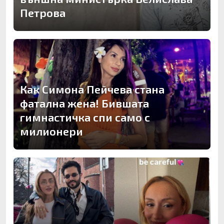
Петрова
Как Симона Пейчева стана
фатална жена! Бившата
гимнастичка спи само с
милионери