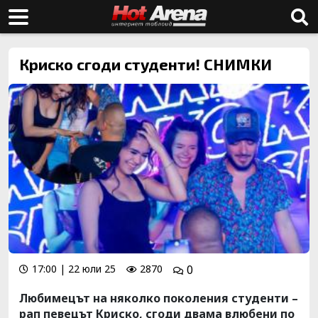
Криско сгоди студенти! СНИМКИ
17:00 | 22 юли 25
2870
0
Любимецът на няколко поколения студенти –
рап певецът Криско, сгоди двама влюбени по