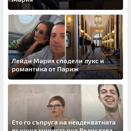
Лейди Мария сподели лукс и
романтика от Париж
Ето го съпруга на неадекватната
външна министърка Велислава