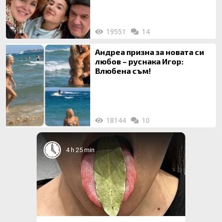
19551
14
Андреа призна за новата си
любов – руснака Игор:
Влюбена съм!
18144
10
4 h 25 min