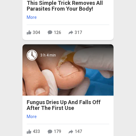
This Simple Trick Removes All
Parasites From Your Body!
More
304
126
317
3 h 4 min
Fungus Dries Up And Falls Off
After The First Use
More
433
179
147