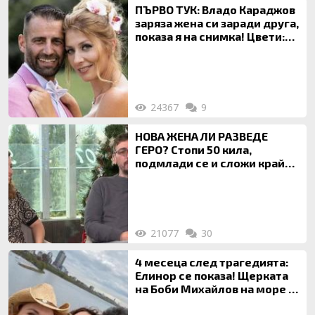
ПЪРВО ТУК: Владо Караджов
заряза жена си заради друга,
показа я на снимка! Цвети:
Ти си фалшив герой!
24367
9
НОВА ЖЕНА ЛИ РАЗВЕДЕ
ГЕРО? Стопи 50 кила,
подмлади се и сложи край
на 20-годишен брак
21077
30
4 месеца след трагедията:
Елинор се показа! Щерката
на Боби Михайлов на море с
майка си