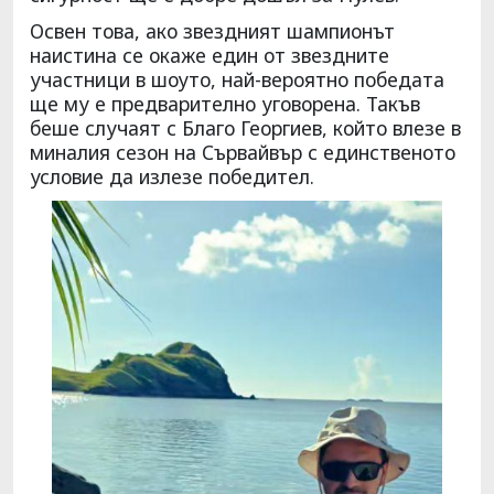
Освен това, ако звездният шампионът
наистина се окаже един от звездните
участници в шоуто, най-вероятно победата
ще му е предварително уговорена. Такъв
беше случаят с Благо Георгиев, който влезе в
миналия сезон на Сървайвър с единственото
условие да излезе победител.