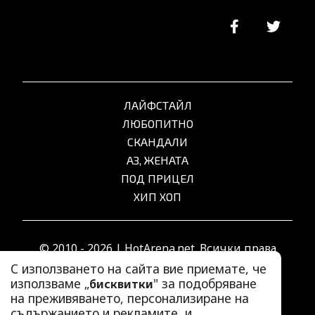
ЛАЙФСТАЙЛ
ЛЮБОПИТНО
СКАНДАЛИ
АЗ, ЖЕНАТА
ПОД ПРИЦЕЛ
ХИП ХОП
© 2010 - 2026 | HotArena.net. Всички права
запазени.
С използването на сайта вие приемате, че
използваме „
" за подобряване
бисквитки
на преживяването, персонализиране на
РЕКЛАМА
съдържанието и рекламите, и