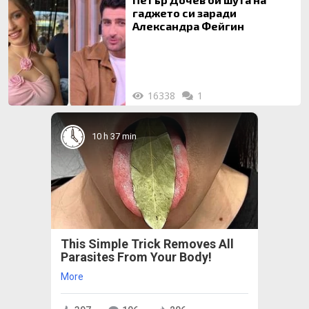
гаджето си заради
Александра Фейгин
16338
1
10 h 37 min
This Simple Trick Removes All
Parasites From Your Body!
More