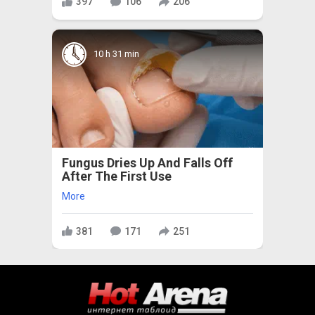
397
106
206
10 h 31 min
Fungus Dries Up And Falls Off
After The First Use
More
381
171
251