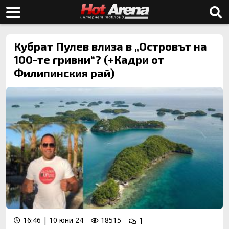
Кубрат Пулев влиза в „Островът на
100-те гривни“? (+Кадри от
Филипинския рай)
16:46 | 10 юни 24
18515
1