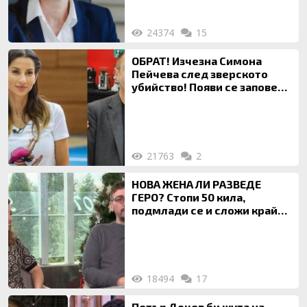
24374
15
ОБРАТ! Изчезна Симона
Пейчева след зверското
убийство! Появи се заповед
за локализирането й
21763
2
НОВА ЖЕНА ЛИ РАЗВЕДЕ
ГЕРО? Стопи 50 кила,
подмлади се и сложи край
на 20-годишен брак
18494
17
Петър Дочев би шута на