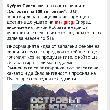
влиза в новото риалити
Кубрат Пулев
Тази
„Островът на 100-те гривни“.
непотвърдена официално информация
достигна до ушите на
Според
Intrigi.
bg.
анонимен източник Кобрата е един от
участниците в екзотичното шоу, които ще се
излъчва наесен по бТВ.
Информацията идва от запалени фенове на
риалити шоуто, според които той ще бъде
големият коз на продуцентите, с който ще
си гарантират голяма гледаемост.
Съмненията се потвърдиха и от липсата на
каквато и да било активност в профила на
Пулев през последните седмици.