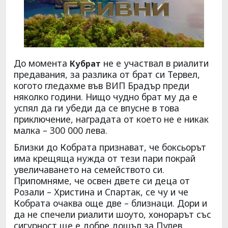
До момента
не е участвал в риалити
Кубрат
предавания, за разлика от брат си Тервел,
когото гледахме във ВИП Брадър преди
няколко години. Нищо чудно брат му да е
успял да ги убеди да се впусне в това
приключение, наградата от което не е никак
малка – 300 000 лева.
Близки до Кобрата признават, че боксьорът
има крещяща нужда от тези пари покрай
увеличаването на семейството си.
Припомняме, че освен двете си деца от
Розали – Христина и Спартак, се чу и че
Кобрата очаква още две – близнаци. Дори и
да не спечели риалити шоуто, хонорарът със
сигурност ще е добре дошъл за Пулев.