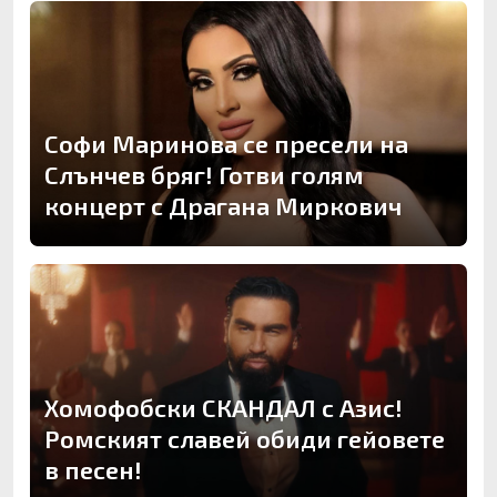
Софи Маринова се пресели на
Слънчев бряг! Готви голям
концерт с Драгана Миркович
Хомофобски СКАНДАЛ с Азис!
Ромският славей обиди гейовете
в песен!