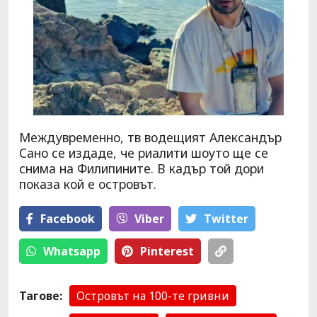
Междувременно, тв водещият Александър
Сано се издаде, че риалити шоуто ще се
снима на Филипините. В кадър той дори
показа кой е островът.
Facebook
Viber
Тwitter
Whatsapp
Pinterest
Тагове:
Островът на 100-те гривни