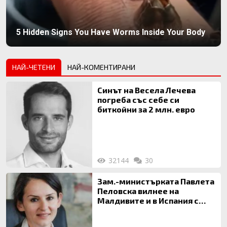
5 Hidden Signs You Have Worms Inside Your Body
НАЙ-ЧЕТЕНИ
НАЙ-КОМЕНТИРАНИ
Синът на Весела Лечева
погреба със себе си
биткойни за 2 млн. евро
32144
30
Зам.-министърката Павлета
Пеловска вилнее на
Малдивите и в Испания с
богата любовница – брокер
на недвижими имоти