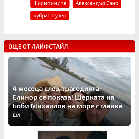
Филипините
Александър Сано
кубрат пулев
ОЩЕ ОТ ЛАЙФСТАЙЛ
4 месеца след трагедията:
Елинор се показа! Щерката на
Боби Михайлов на море с майка
си