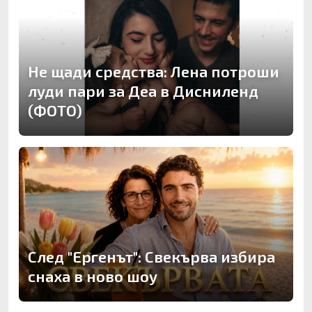
Не щади средства: Лена потроши
луди пари за Деа в Дисниленд
(ФОТО)
След "Ергенът": Свекърва избира
снаха в ново шоу