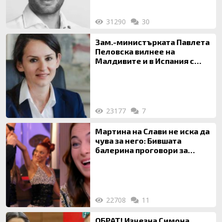
31290
30
Зам.-министърката Павлета
Пеловска вилнее на
Малдивите и в Испания с
богата любовница – брокер
на недвижими имоти
23177
7
Мартина на Слави не иска да
чува за него: Бившата
балерина проговори за
живота си с Дългия
22708
11
ОБРАТ! Изчезна Симона