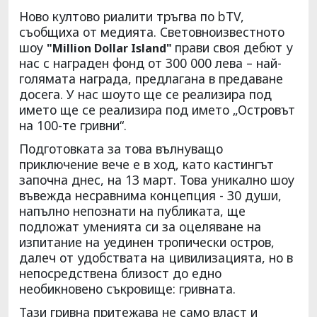
Ново култово риалити тръгва по bTV,
съобщиха от медията. Световноизвестното
шоу
прави своя дебют у
"Million Dollar Island"
нас с награден фонд от 300 000 лева – най-
голямата награда, предлагана в предаване
досега. У нас шоуто ще се реализира под
името ще се реализира под името „Островът
на 100-те гривни“.
Подготовката за това вълнуващо
приключение вече е в ход, като кастингът
започна днес, на 13 март. Това уникално шоу
въвежда несравнима концепция - 30 души,
напълно непознати на публиката, ще
подложат уменията си за оцеляване на
изпитание на уединен тропически остров,
далеч от удобствата на цивилизацията, но в
непосредствена близост до едно
необикновено съкровище: гривната.
Тази гривна притежава не само власт и