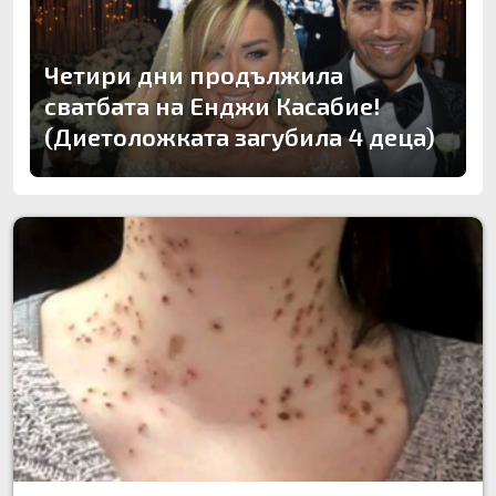
Четири дни продължила
сватбата на Енджи Касабие!
(Диетоложката загубила 4 деца)