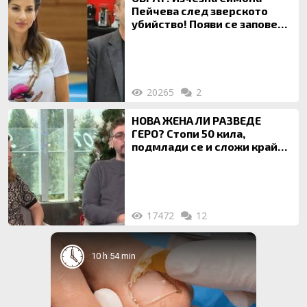
Пейчева след зверското
убийство! Появи се заповед
за локализирането й
20265
2
НОВА ЖЕНА ЛИ РАЗВЕДЕ
ГЕРО? Стопи 50 кила,
подмлади се и сложи край
на 20-годишен брак
17472
12
10 h 54 min