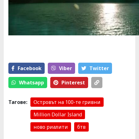
Facebook
Viber
Тwitter
Whatsapp
Pinterest
Тагове:
Островът на 100-те гривни
Million Dollar Island
ново риалити
бтв