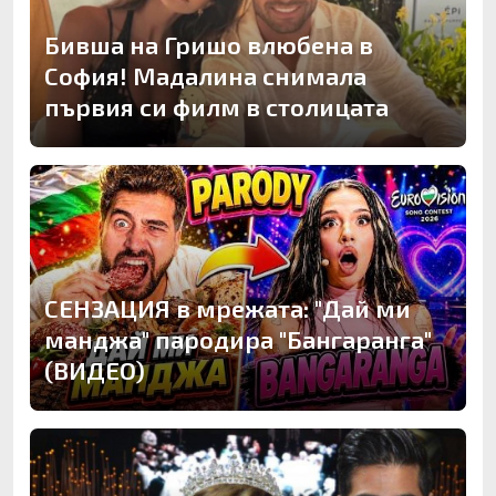
Бивша на Гришо влюбена в
София! Мадалина снимала
първия си филм в столицата
СЕНЗАЦИЯ в мрежата: "Дай ми
манджа" пародира "Бангаранга"
(ВИДЕО)