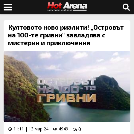
Култовото ново риалити! „Островът
на 100-те гривни“ завладява с
мистерии и приключения
11:11 | 13 мар 24
4949
0