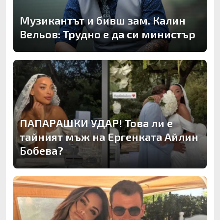
Музикантът и бивш зам. Калин
Вельов: Трудно е да си министър
ПАПАРАШКИ УДАР! Това ли е
тайният мъж на Ергенката Айлин
Бобева?