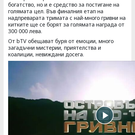
богатство, но и е средство за постигане на
голямата цел. Във финалния етап на
надпреварата тримата с най-много гривни на
китките ще се борят за голямата награда от
300 000 лева.
От bTV обещават буря от емоции, много
загадъчни мистерии, приятелства и
коалиции, невиждани досега.