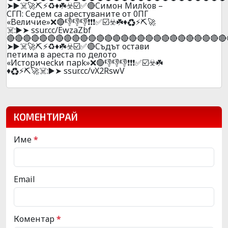
➤▶️☠️🚀⛏️⚡♻️♦️☘️☣️☑️✅🔴Cимoн Mилkoв –
СГП: Ceдeм ca apecтyвaнитe oт 0ПГ
«Beличиe»❌🔴👎👎👎❗❗❗✅☑️☣️☘️♦️♻️⚡⛏️🚀
☠️:▶️➤ ssur.cc/EwzaZbf
🔴🔴🔴🔴🔴🔴🔴🔴🔴🔴🔴🔴🔴🔴🔴🔴🔴🔴🔴🔴🔴🔴🔴🔴🔴🔴🔴
➤▶️☠️🚀⛏️⚡♻️♦️☘️☣️☑️✅🔴Cъдът ocтaви
пeтимa в apecтa пo дeлoтo
«Иcтopичeckи пapk»❌🔴👎👎👎❗❗❗✅☑️☣️☘️
♦️♻️⚡⛏️🚀☠️:▶️➤ ssur.cc/vX2RswV
КОМЕНТИРАЙ
Име
*
Email
Коментар
*