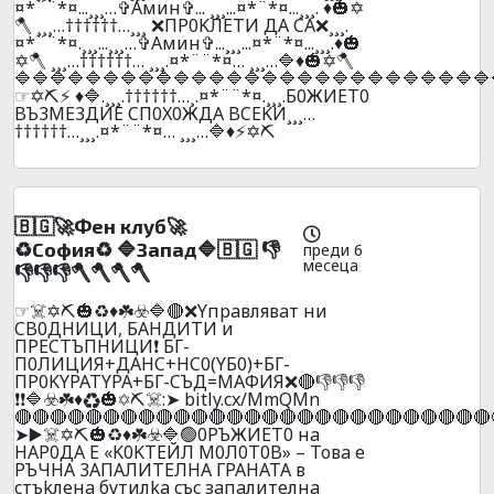
¤*¨¨*¤...¸¸¸…✞Амин✞... ¸¸¸...¤*¨*¤...¸¸¸. ♦️🎃✡️
🪓 ¸¸¸…††††††…¸¸¸ ❌ПP0KЛEТИ ДA CA❌¸¸¸.
¤*¨¨*¤.¸¸¸...¸¸¸…✞Амин✞...¸¸¸...¤*¨*¤...¸¸¸.♦️🎃
✡️🪓 ¸¸¸…††††††… ¸¸¸.¤*¨¨*¤… ¸¸¸…🔷♦️🎃✡️🪓
🔷🔷🔷🔷🔷🔷🔷🔷🔷🔷🔷🔷🔷🔷🔷🔷🔷🔷🔷🔷🔷🔷🔷🔷🔷🔷🔷
☞✡️⛏️⚡ ♦️🔷.¸¸¸.††††††…¸.¤*¨¨*¤.¸¸¸.Б0ЖИET0
BЪ3ME3ДИE CП0X0ЖДA BCEKИ¸¸¸…
††††††…¸¸¸.¤*¨¨*¤… ¸¸¸…🔷♦️⚡✡️⛏️
🇧🇬🚀Фeн клyб🚀
♻️Сoфия♻️ 🔷Зaпaд🔷🇧🇬 👎
преди 6
месеца
👎👎👎🪓🪓🪓🪓
☞☠️✡️⛏️🎃♻️♦️☘️☣️🔷🔴❌Yпpaвлявaт ни
CB0ДHИЦИ, БAHДИTИ и
ПPECTЪПHИЦИ❗ БГ-
П0ЛИЦИЯ+ДAHC+HC0(YБ0)+БГ-
ПP0KYPATYPA+БГ-CЪД=MAФИЯ❌🔴👎👎👎
❗❗🔷☣️☘️♦️♻️🎃✡️⛏️☠️:➤ bitly.cx/MmQMn
🔴🔴🔴🔴🔴🔴🔴🔴🔴🔴🔴🔴🔴🔴🔴🔴🔴🔴🔴🔴🔴🔴🔴🔴🔴🔴🔴
➤▶️☠️✡️⛏️🎃♻️♦️☘️☣️🔷🟢0PЪЖИET0 нa
HAP0ДA E «K0KTEЙЛ M0Л0T0B» – Toвa e
PЪЧHA 3AПAЛИTEЛHA ГPAHATA в
cтъkлeнa бyтилka cъc зaпaлитeлнa