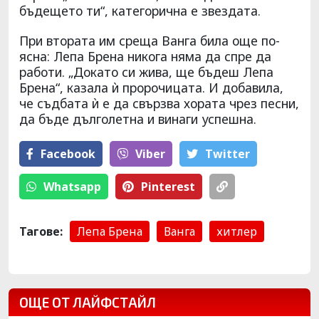
бъдещето ти“, категорична е звездата.
При втората им среща Ванга била още по-
ясна: Лепа Брена никога няма да спре да
работи. „Докато си жива, ще бъдеш Лепа
Брена“, казала ѝ пророчицата. И добавила,
че съдбата ѝ е да свързва хората чрез песни,
да бъде дълголетна и винаги успешна.
Facebook
Viber
Тwitter
Whatsapp
Pinterest
Тагове:
Лепа Брена
Ванга
хитлер
ОЩЕ ОТ ЛАЙФСТАЙЛ