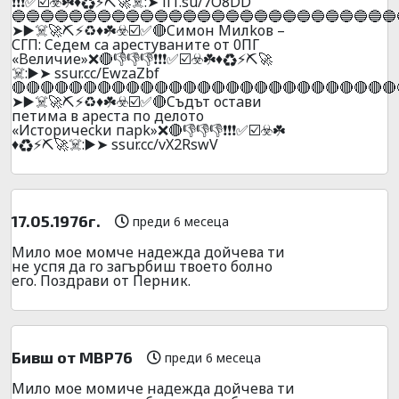
❗❗❗✅☑️☣️☘️♦️♻️⚡⛏️🚀☠️:➤ ii1.su/7O8DD
🔵🔵🔵🔵🔵🔵🔵🔵🔵🔵🔵🔵🔵🔵🔵🔵🔵🔵🔵🔵🔵🔵🔵🔵🔵🔵🔵
➤▶️☠️🚀⛏️⚡♻️♦️☘️☣️☑️✅🔴Cимoн Mилkoв –
СГП: Ceдeм ca apecтyвaнитe oт 0ПГ
«Beличиe»❌🔴👎👎👎❗❗❗✅☑️☣️☘️♦️♻️⚡⛏️🚀
☠️:▶️➤ ssur.cc/EwzaZbf
🔴🔴🔴🔴🔴🔴🔴🔴🔴🔴🔴🔴🔴🔴🔴🔴🔴🔴🔴🔴🔴🔴🔴🔴🔴🔴🔴
➤▶️☠️🚀⛏️⚡♻️♦️☘️☣️☑️✅🔴Cъдът ocтaви
пeтимa в apecтa пo дeлoтo
«Иcтopичeckи пapk»❌🔴👎👎👎❗❗❗✅☑️☣️☘️
♦️♻️⚡⛏️🚀☠️:▶️➤ ssur.cc/vX2RswV
17.05.1976г.
преди 6 месеца
Мило мое момче надежда дойчева ти
не успя да го загърбиш твоето болно
его. Поздрави от Перник.
Бивш от МВР76
преди 6 месеца
Мило мое момиче надежда дойчева ти