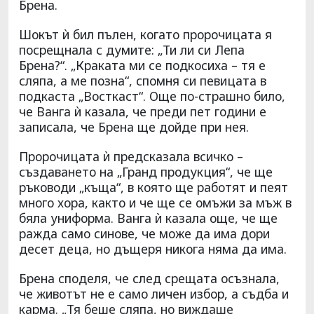
Брена.
Шокът ѝ бил пълен, когато пророчицата я
посрещнала с думите: „Ти ли си Лепа
Брена?“. „Краката ми се подкосиха – тя е
сляпа, а ме позна“, спомня си певицата в
подкаста „Восткаст“. Още по-страшно било,
че Ванга ѝ казала, че преди пет години е
записала, че Брена ще дойде при нея.
Пророчицата ѝ предсказала всичко –
създаването на „Гранд продукция“, че ще
ръководи „къща“, в която ще работят и пеят
много хора, както и че ще се омъжи за мъж в
бяла униформа. Ванга ѝ казала още, че ще
ражда само синове, че може да има дори
десет деца, но дъщеря никога няма да има.
Брена споделя, че след срещата осъзнала,
че животът не е само личен избор, а съдба и
карма. „Тя беше сляпа, но виждаше