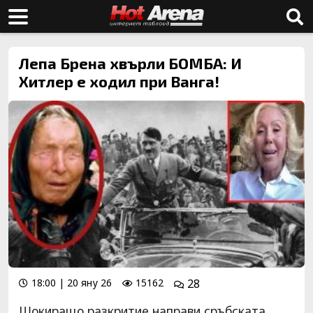
Лепа Брена хвърли БОМБА: И
Хитлер е ходил при Ванга!
18:00 | 20 яну 26
15162
28
Шокиращо разкритие направи сръбската