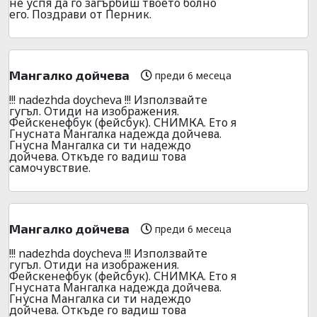
не успя да го загърбиш твоето болно
его. Поздрави от Перник.
Мангалко дойчева
преди 6 месеца
!!! nadezhda doycheva !!! Използвайте
гугъл. Отиди на изображения.
Фейскенефбук (фейсбук). СНИМКА. Ето я
Гнусната Мангалка надежда дойчева.
Гнусна Мангалка си ти надеждо
дойчева. Откъде го вадиш това
самочувствие.
Мангалко дойчева
преди 6 месеца
!!! nadezhda doycheva !!! Използвайте
гугъл. Отиди на изображения.
Фейскенефбук (фейсбук). СНИМКА. Ето я
Гнусната Мангалка надежда дойчева.
Гнусна Мангалка си ти надеждо
дойчева. Откъде го вадиш това