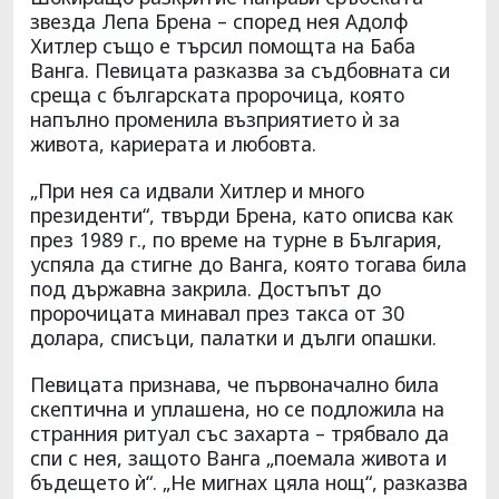
звезда Лепа Брена – според нея Адолф
Хитлер също е търсил помощта на Баба
Ванга. Певицата разказва за съдбовната си
среща с българската пророчица, която
напълно променила възприятието ѝ за
живота, кариерата и любовта.
„При нея са идвали Хитлер и много
президенти“, твърди Брена, като описва как
през 1989 г., по време на турне в България,
успяла да стигне до Ванга, която тогава била
под държавна закрила. Достъпът до
пророчицата минавал през такса от 30
долара, списъци, палатки и дълги опашки.
Певицата признава, че първоначално била
скептична и уплашена, но се подложила на
странния ритуал със захарта – трябвало да
спи с нея, защото Ванга „поемала живота и
бъдещето ѝ“. „Не мигнах цяла нощ“, разказва