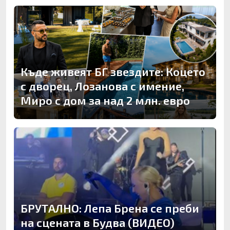
Къде живеят БГ звездите: Коцето
с дворец, Лозанова с имение,
Миро с дом за над 2 млн. евро
БРУТАЛНО: Лепа Брена се преби
на сцената в Будва (ВИДЕО)