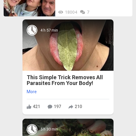
18004
7
4 h 57 min
This Simple Trick Removes All
Parasites From Your Body!
More
421
197
210
5 h 30 min