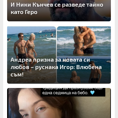
И Ники Кънчев се разведе тайно
като Геро
Андреа призна за новата си
любов – руснака Игор: Влюбена
съм!