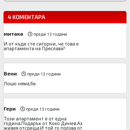
4 КОМЕНТАРА
митака
преди 13 години
И от къде сте сигорни, че това е
апартамента на Преслава?
Вени
преди 13 години
Лошо няма,бе.
Гери
преди 13 години
Този апартамент е от една
година.Подарък от Коко Динев.Аз
живея отсреща.И той го ползва от