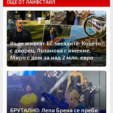
ОЩЕ ОТ ЛАЙФСТАЙЛ
Къде живеят БГ звездите: Коцето
с дворец, Лозанова с имение,
Миро с дом за над 2 млн. евро
БРУТАЛНО: Лепа Брена се преби