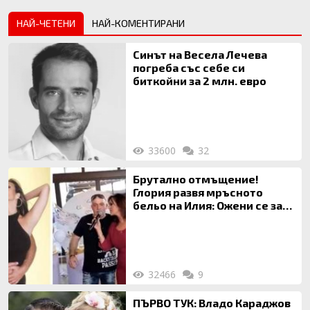
НАЙ-ЧЕТЕНИ
НАЙ-КОМЕНТИРАНИ
Синът на Весела Лечева
погреба със себе си
биткойни за 2 млн. евро
33600
32
Брутално отмъщение!
Глория развя мръсното
бельо на Илия: Ожени се за
120 кг жена, заряза Симона,
за да гледа чуждо дете!
32466
9
ПЪРВО ТУК: Владо Караджов