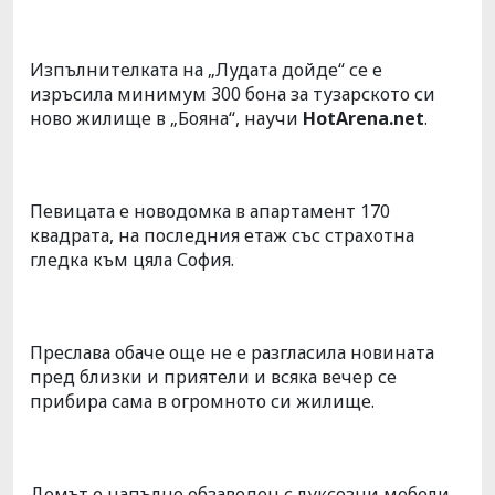
Изпълнителката на „Лудата дойде“ се е
изръсила минимум 300 бона за тузарското си
ново жилище в „Бояна“, научи
HotArena.net
.
Певицата е новодомка в апартамент 170
квадрата, на последния етаж със страхотна
гледка към цяла София.
Преслава обаче още не е разгласила новината
пред близки и приятели и всяка вечер се
прибира сама в огромното си жилище.
Домът е напълно обзаведен с луксозни мебели