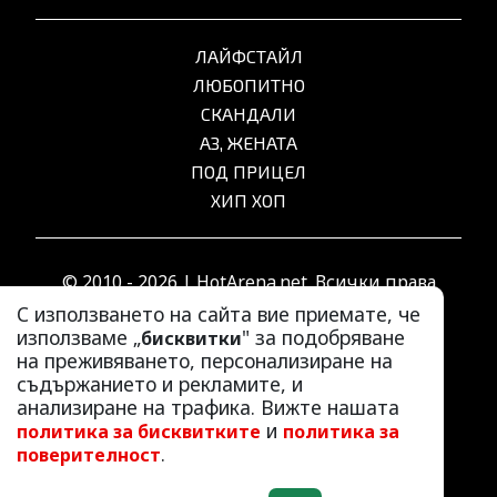
ЛАЙФСТАЙЛ
ЛЮБОПИТНО
СКАНДАЛИ
АЗ, ЖЕНАТА
ПОД ПРИЦЕЛ
ХИП ХОП
© 2010 - 2026 | HotArena.net. Всички права
запазени.
С използването на сайта вие приемате, че
използваме „
" за подобряване
бисквитки
на преживяването, персонализиране на
РЕКЛАМА
съдържанието и рекламите, и
КОНТАКТИ
анализиране на трафика. Вижте нашата
и
политика за бисквитките
политика за
ОБЩИ УСЛОВИЯ
.
поверителност
ПОЛИТИКА ЗА ПОВЕРИТЕЛНОСТ
ПОЛИТИКА ЗА БИСКВИТКИТЕ