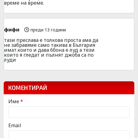
време на време.
фифи
преди 13 години
тази преслава е толкова проста ама да
не забравяме само такива в България
имат.които и дава 6бона е луд а тези
които я гледат и пълнят джоба са по
луди
КОМЕНТИРАЙ
Име
*
Email