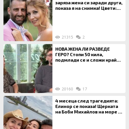
заряза жена си заради друга,
показа я на снимка! Цвети:
Ти си фалшив герой!
21315
2
НОВА ЖЕНА ЛИ РАЗВЕДЕ
ГЕРО? Стопи 50 кила,
подмлади се и сложи край
на 20-годишен брак
20160
17
4 месеца след трагедията:
Елинор се показа! Щерката
на Боби Михайлов на море с
майка си