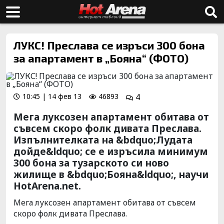
ЛУКС! Преслава се изръси 300 бона
за апартамент в „Бояна“ (ФОТО)
10:45 | 14 фев 13
46893
4
Мега луксозен апартамент обитава от
съвсем скоро фолк дивата Преслава.
Изпълнителката на &bdquo;Лудата
дойде&ldquo; се е изръсила минимум
300 бона за тузарското си ново
жилище в &bdquo;Бояна&ldquo;, научи
HotArena.net.
Мега луксозен апартамент обитава от съвсем
скоро фолк дивата Преслава.