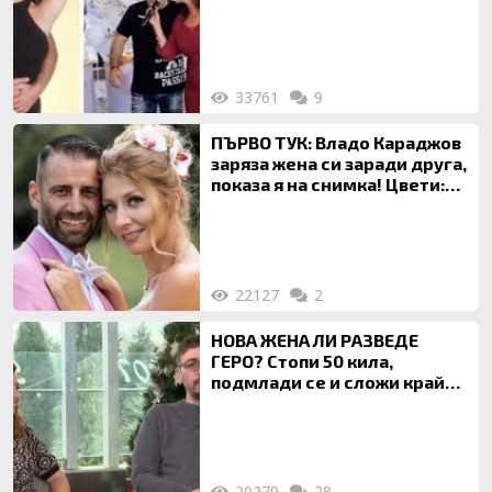
120 кг жена, заряза Симона,
за да гледа чуждо дете!
33761
9
ПЪРВО ТУК: Владо Караджов
заряза жена си заради друга,
показа я на снимка! Цвети:
Ти си фалшив герой!
22127
2
НОВА ЖЕНА ЛИ РАЗВЕДЕ
ГЕРО? Стопи 50 кила,
подмлади се и сложи край
на 20-годишен брак
20279
28