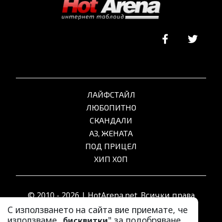
ЛАЙФСТАЙЛ
ЛЮБОПИТНО
СКАНДАЛИ
АЗ, ЖЕНАТА
ПОД ПРИЦЕЛ
ХИП ХОП
© 2010 - 2026 | HotArena.net. Всички права
запазени.
С използването на сайта вие приемате, че
използваме „
" за подобряване
бисквитки