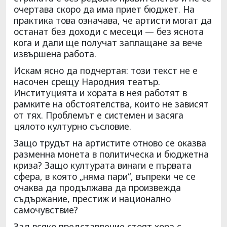
очертава скоро да има приет бюджет. На
практика това означава, че артисти могат да
останат без доходи с месеци — без яснота
кога и дали ще получат заплащане за вече
извършена работа.
Искам ясно да подчертая: този текст не е
насочен срещу Народния театър.
Институцията и хората в нея работят в
рамките на обстоятелства, които не зависят
от тях. Проблемът е системен и засяга
цялото културно съсловие.
Защо трудът на артистите отново се оказва
разменна монета в политическа и бюджетна
криза? Защо културата винаги е първата
сфера, в която „няма пари“, въпреки че се
очаква да продължава да произвежда
съдържание, престиж и национално
самочувствие?
Зад всяко представление стоят хора с