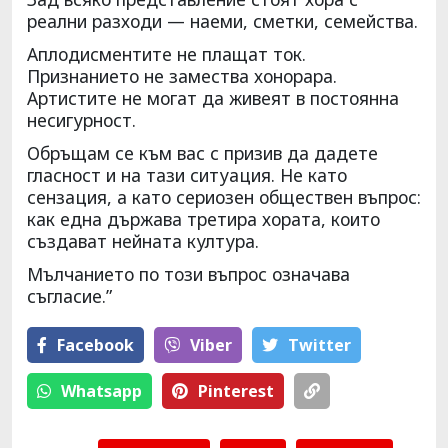
реални разходи — наеми, сметки, семейства.
Аплодисментите не плащат ток.
Признанието не замества хонорара.
Артистите не могат да живеят в постоянна
несигурност.
Обръщам се към вас с призив да дадете
гласност и на тази ситуация. Не като
сензация, а като сериозен обществен въпрос:
как една държава третира хората, които
създават нейната култура.
Мълчанието по този въпрос означава
съгласие.”
Facebook
Viber
Тwitter
Whatsapp
Pinterest