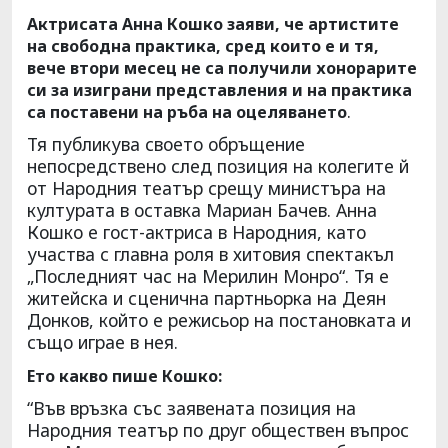
Актрисата Анна Кошко заяви, че артистите
на свободна практика, сред които е и тя,
вече втори месец не са получили хонорарите
си за изиграни представления и на практика
.
са поставени на ръба на оцеляването
Тя публикува своето обръщение
непосредствено след позиция на колегите й
от Народния театър срещу министъра на
културата в оставка Мариан Бачев. Анна
Кошко е гост-актриса в Народния, като
участва с главна роля в хитовия спектакъл
„Последният час на Мерилин Монро“. Тя е
житейска и сценична партньорка на Деян
Донков, който е режисьор на постановката и
също играе в нея.
Ето какво пише Кошко:
“Във връзка със заявената позиция на
Народния театър по друг обществен въпрос