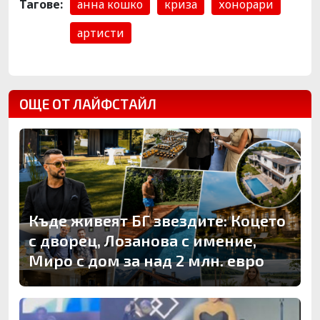
Тагове:
анна кошко
криза
хонорари
артисти
ОЩЕ ОТ ЛАЙФСТАЙЛ
Къде живеят БГ звездите: Коцето
с дворец, Лозанова с имение,
Миро с дом за над 2 млн. евро