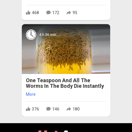
468
172
95
4 h 36 min
One Teaspoon And All The
Worms In The Body Die Instantly
More
376
146
180