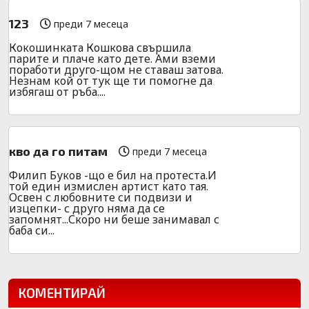
123
преди 7 месеца
Кокошинката Кошкова свършила
парите и плаче като дете. Ами вземи
поработи друго-щом не ставаш затова.
Незнам кой от тук ще ти помогне да
избягаш от ръба....
кво да го питам
преди 7 месеца
Филип Буков -що е бил на протеста.И
той един измислен артист като тая.
Освен с любовните си подвизи и
изцепки- с друго няма да се
запомнят...Скоро ни беше занимавал с
баба си...
КОМЕНТИРАЙ