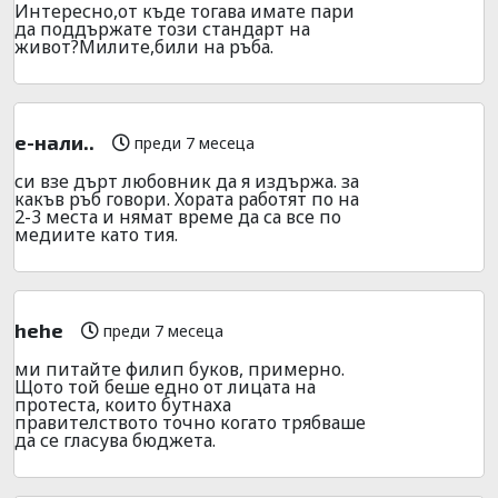
Интересно,от къде тогава имате пари
да поддържате този стандарт на
живот?Милите,били на ръба.
е-нали..
преди 7 месеца
си взе дърт любовник да я издържа. за
какъв ръб говори. Хората работят по на
2-3 места и нямат време да са все по
медиите като тия.
hehe
преди 7 месеца
ми питайте филип буков, примерно.
Щото той беше едно от лицата на
протеста, които бутнаха
правителството точно когато трябваше
да се гласува бюджета.