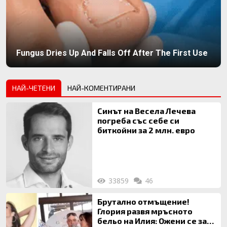
Fungus Dries Up And Falls Off After The First Use
НАЙ-ЧЕТЕНИ
НАЙ-КОМЕНТИРАНИ
Синът на Весела Лечева
погреба със себе си
биткойни за 2 млн. евро
33859
46
Брутално отмъщение!
Глория развя мръсното
бельо на Илия: Ожени се за