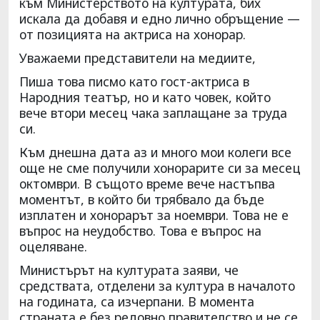
към Министерството на културата, бих
искала да добавя и едно лично обръщение —
от позицията на актриса на хонорар.
Уважаеми представители на медиите,
Пиша това писмо като гост-актриса в
Народния театър, но и като човек, който
вече втори месец чака заплащане за труда
си.
Към днешна дата аз и много мои колеги все
още не сме получили хонорарите си за месец
октомври. В същото време вече настъпва
моментът, в който би трябвало да бъде
изплатен и хонорарът за ноември. Това не е
въпрос на неудобство. Това е въпрос на
оцеляване.
Министърът на културата заяви, че
средствата, отделени за култура в началото
на годината, са изчерпани. В момента
страната е без редовно правителство и не се