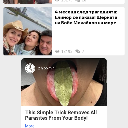
4 месеца след трагедията:
Елинор се показа! Щерката
на Боби Михайлов на море с
майка си
18193
7
2 h 55 min
This Simple Trick Removes All
Parasites From Your Body!
More