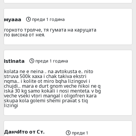
муааа
преди 1 година
горкото тролче, тя гумата на каруцата
по висока от нея.
istinata
преди 1 година
kolata ne e neina .. na avtokusta e.. nito
struva 500k xaxa i chak takiva ekstri
nqma... i kolite ot miro bqha lizingovi i
chujdi... mara e durt gnom veche nikoi ne q
iska 30 kg samo kokali i nosi menteta. v bg
veche vseki vtori mangal i oligofren kara
skupa kola golemi shemi pravat s tiq
lizingi
ДанчИто от Ст.
преди 1