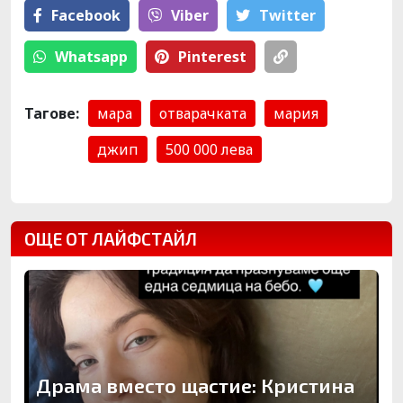
Facebook
Viber
Тwitter
Whatsapp
Pinterest
Тагове:
мара
отварачката
мария
джип
500 000 лева
ОЩЕ ОТ ЛАЙФСТАЙЛ
Драма вместо щастие: Кристина