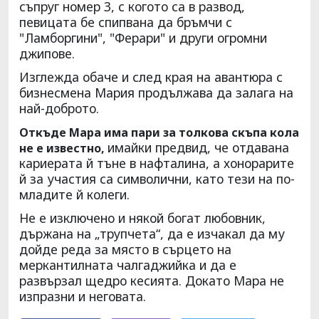
съпруг номер 3, с когото са в развод,
певицата бе спипвана да бръмчи с
"Ламборгини", "Ферари" и други огромни
джипове.
Изглежда обаче и след края на авантюра с
бизнесмена Мария продължава да залага на
най-доброто.
Откъде Мара има пари за толкова скъпа кола
имайки предвид, че отдавана
не е известно,
кариерата й тъне в нафталина, а хонорарите
й за участия са символични, като тези на по-
младите й колеги.
Не е изключено и някой богат любовник,
държана на „трупчета“, да е изчакал да му
дойде реда за място в сърцето на
меркантилната чалгаджийка и да е
развързал щедро кесията. Докато Мара не
изпразни и неговата.