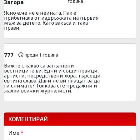
година
Загора
Ясно е,че не е неината. Пак е
прибегнала от издръжката на първия
мъж за детето. Като закъса и така
прави.
777
преди 1 година
Вижте с какво са запълнени
вестниците ви. Едни и същи певици,
артисти, посредствени хора, търсещи
евтина слава. Дали не ви плащат за да
ги снимате? Толкова сте продажни и
жалки всички журналисти.
КОМЕНТИРАЙ
Име
*