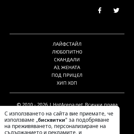
ЛАЙФСТАЙЛ
ЛЮБОПИТНО
СКАНДАЛИ
АЗ, ЖЕНАТА
ПОД ПРИЦЕЛ
ХИП ХОП
© 2010 - 2026 | HotArena.net. Всички права
запазени.
С използването на сайта вие приемате, че
използваме „
" за подобряване
бисквитки
на преживяването, персонализиране на
РЕКЛАМА
съдържанието и рекламите, и