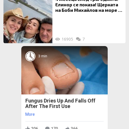
Елинор се показа! Щерката
на Боби Михайлов на море с
майка си
16905
7
3 min
Fungus Dries Up And Falls Off
After The First Use
More
206
170
366