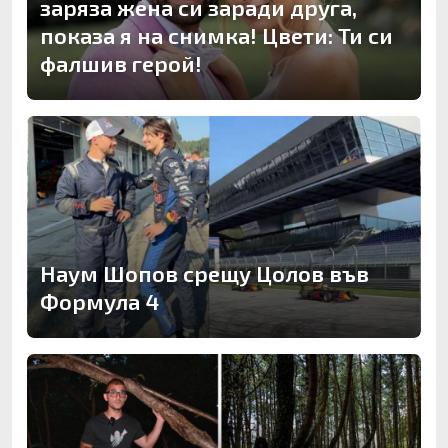
заряза жена си заради друга,
показа я на снимка! Цвети: Ти си
фалшив герой!
Наум Шопов срещу Цолов във
Формула 4