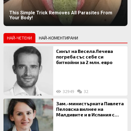
This Simple Trick Removes All Parasites From
Your Body!
НАЙ-ЧЕТЕНИ
НАЙ-КОМЕНТИРАНИ
Синът на Весела Лечева
погреба със себе си
биткойни за 2 млн. евро
32949
32
Зам.-министърката Павлета
Пеловска вилнее на
Малдивите и в Испания с
богата любовница – брокер
на недвижими имоти