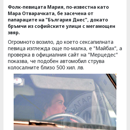
Фолк-певицата Мария, по-известна като
Мара Отварачката, бе засечена от
папараците на "България Днес", докато
бръмчи из софийските улици с мегамощен
звяр.
Огромното возило, до което сексапилната
певица изглежда още по-малка, е "Майбах", а
проверка в официалния сайт на "Мерцедес"
показва, че подобен автомобил струва
колосалните близо 500 хил. лв.