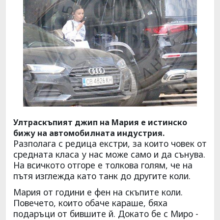
Ултраскъпият джип на Мария е истинско
бижу на автомобилната индустрия.
Разполага с редица екстри, за които човек от
средната класа у нас може само и да сънува.
На всичкото отгоре е толкова голям, че на
пътя изглежда като танк до другите коли.
Мария от години е фен на скъпите коли.
Повечето, които обаче караше, бяха
подаръци от бившите й. Докато бе с Миро -