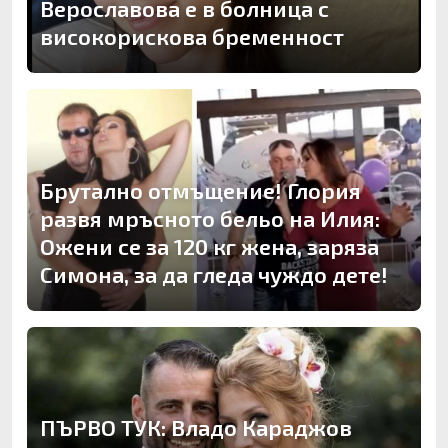
Верославова е в болница с
високорискова бременност
Брутално отмъщение! Глория
развя мръсното бельо на Илия:
Ожени се за 120 кг жена, заряза
Симона, за да гледа чуждо дете!
ПЪРВО ТУК: Владо Караджов