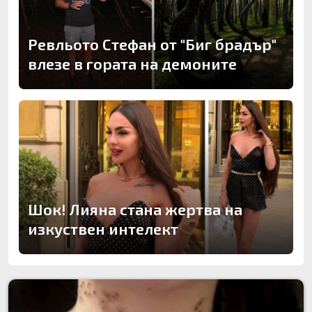
Ревльото Стефан от "Биг брадър"
влезе в гората на демоните
Шок! Лияна стана жертва на
изкуствен интелект