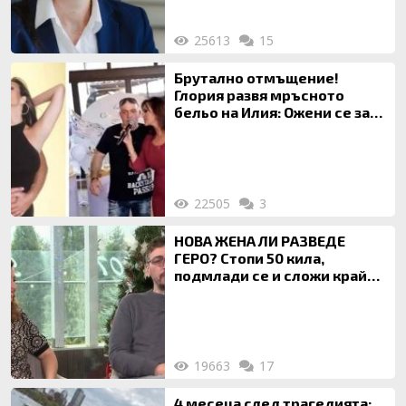
25613
15
Брутално отмъщение!
Глория развя мръсното
бельо на Илия: Ожени се за
120 кг жена, заряза Симона,
за да гледа чуждо дете!
22505
3
НОВА ЖЕНА ЛИ РАЗВЕДЕ
ГЕРО? Стопи 50 кила,
подмлади се и сложи край
на 20-годишен брак
19663
17
4 месеца след трагедията: