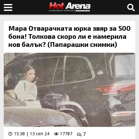
Мара Отварачката юрка звяр за 500
бона! Толкова скоро ли е намерила
нов балък? (Папарашки снимки)
15:38 | 13 сеп 24
17787
7