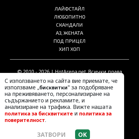
ЛАЙФСТАЙЛ
ЛЮБОПИТНО
СКАНДАЛИ
АЗ, ЖЕНАТА
ПОД ПРИЦЕЛ
ХИП ХОП
© 2010 - 2026 | HotArena.net. Всички права
запазени.
С използването на сайта вие приемате, че
използваме „
" за подобряване
бисквитки
на преживяването, персонализиране на
РЕКЛАМА
съдържанието и рекламите, и
КОНТАКТИ
анализиране на трафика. Вижте нашата
и
политика за бисквитките
политика за
ОБЩИ УСЛОВИЯ
.
поверителност
ПОЛИТИКА ЗА ПОВЕРИТЕЛНОСТ
ПОЛИТИКА ЗА БИСКВИТКИТЕ
ЗАТВОРИ
OK