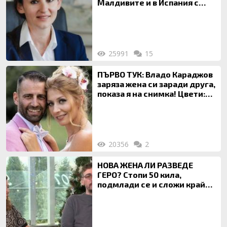
Малдивите и в Испания с
богата любовница – брокер
на недвижими имоти
25991
15
ПЪРВО ТУК: Владо Караджов
заряза жена си заради друга,
показа я на снимка! Цвети:
Ти си фалшив герой!
20356
2
НОВА ЖЕНА ЛИ РАЗВЕДЕ
ГЕРО? Стопи 50 кила,
подмлади се и сложи край
на 20-годишен брак