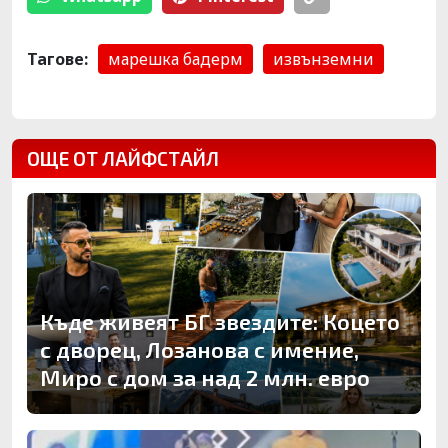
Тагове:
марешка бадерм
извънземни
ОЩЕ ОТ ЛАЙФСТАЙЛ
Къде живеят БГ звездите: Коцето
с дворец, Лозанова с имение,
Миро с дом за над 2 млн. евро