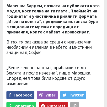
Марешка Бардем, позната на публиката като
модел, носителка на титлата „Плеймейт на
годината“ и участничка в риалити формата
„Игри на волята“, предизвика истинска буря
в социалните мрежи с поредица от
признания, които смайват и провокират.
В тях тя разказва за срещи с извънземни,
необясними явления в небето и мистични
знаци над София.
„Беше зелено на цвят, приближи се до
Земята и после изчезна“, пише Марешка.
Според нея това били кодове от друго
измерение.
Facebook
Viber
Тwitter
Whatsapp
Pinterest