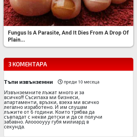
Fungus Is A Parasite, And It Dies From A Drop Of
Plain...
3 КОМЕНТАРА
Тъпи извънземни
преди 10 месеца
Извънземните лъжат много и за
всичко!!! Съсипаха ми бизнеси,
апартаменти, връзки, взеха ми всичко
легално изработено. И им слушам
лъжите от 6 години. Които трябва да
съвпадат с некви детски и да се получи
забавно. Алооооууу губя милиард в
секунда.