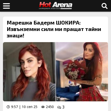
Марешка Бадерм ШОКИРА:
Извънземни сили ми пращат тайни
знаци!
9:57 | 10 сеп 25
2450
3