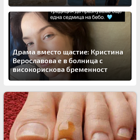
Драма вместо щастие: Кристина
Верославова е в болница с
високорискова бременност