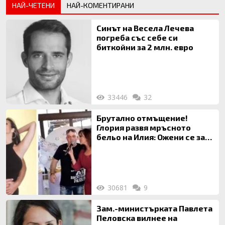
НАЙ-ЧЕТЕНИ
НАЙ-КОМЕНТИРАНИ
Синът на Весела Лечева
погреба със себе си
биткойни за 2 млн. евро
33446
32
Брутално отмъщение!
Глория развя мръсното
бельо на Илия: Ожени се за
120 кг жена, заряза Симона,
за да гледа чуждо дете!
30681
9
Зам.-министърката Павлета
Пеловска вилнее на