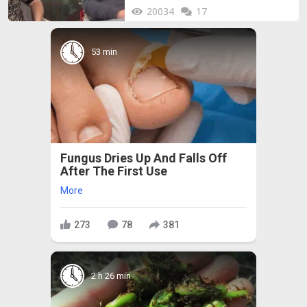
20034
17
53 min
Fungus Dries Up And Falls Off
After The First Use
More
273
78
381
2 h 26 min