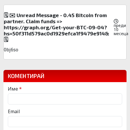
🗓 ✉️ Unread Message - 0.45 Bitcoin from
partner. Claim funds =>
преди
https://graph.org/Get-your-BTC-09-04?
10
hs=50f311d579ac0d1929efca1f9479e914&
месеца
🗓
0bj6so
КОМЕНТИРАЙ
Име
*
Email