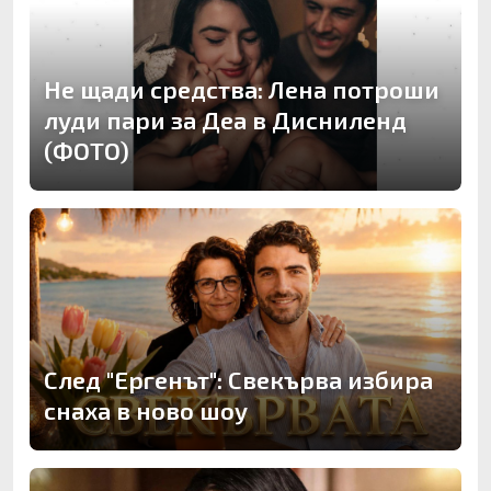
Не щади средства: Лена потроши
луди пари за Деа в Дисниленд
(ФОТО)
След "Ергенът": Свекърва избира
снаха в ново шоу