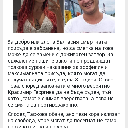
За добро или зло, в България смъртната
присъда е забранена, но за сметка на това
може да се замени с доживотен затвор. За
съжаление нашите закони не предвиждат
толкова сурови наказания за зоофилия и
максималната присъда, която могат да
получат садистите, е едва 8 години. Освен
това, според запознати е много вероятно
Красимир Георгиев да не бъде съден, тъй
като „само“ е снимал зверствата, а това не
се смята за противозаконно.
Според Тафкова обаче, ако тези хора излязат
на свобода, утре могат да посегнат не само
на животни, но и на хора.