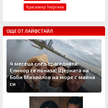
Красимир Георгиев
ОЩЕ ОТ ЛАЙФСТАЙЛ
4 месеца след трагедията:
Елинор се показа! Щерката на
Боби Михайлов на море с майка
си