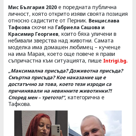
е поредната публична
Мис България 2020
личност, която открито изяви своята позиция
относно садистите от Перник.
Венцислава
скочи на
Тафкова
Габриела Сашова и
, които бяха уличени в
Красимир Георгиев
небивали зверства над животни. Самата
моделка има домашен любимец – кученце
на има Марая, което още повече я прави
съпричастна към ситуацията, пише
Intrigi.bg.
„Максимална присъда? Доживотна присъда?
Смъртна присъда? Кое наказание ще е
достатъчно за това, което тези изроди са
причинявали на невинните животинки?!
категорична е
Според мен – третото!“,
Тафкова.