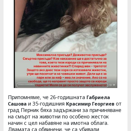
Припомняме, че 26-годишната
Габриела
и 35-годишния
от
Сашова
Красимир Георгиев
град Перник бяха задържани за причиняване
на смърт на животни по особено жесток
начин с цел набавяне на имотна облага.
Двамата са обвинени, че са убивали