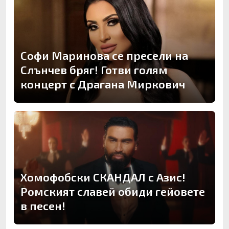
Софи Маринова се пресели на
Слънчев бряг! Готви голям
концерт с Драгана Миркович
Хомофобски СКАНДАЛ с Азис!
Ромският славей обиди гейовете
в песен!