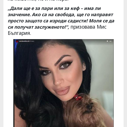
„Дали ще е за пари или за кеф – има ли
значение. Ако са на свобода, ще го направят
просто защото са изроди садисти! Моля се да
призовава Мис
си получат заслуженото!“,
България.