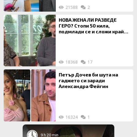
21588
2
НОВА ЖЕНА ЛИ РАЗВЕДЕ
ГЕРО? Стопи 50 кила,
подмлади се и сложи край
на 20-годишен брак
18368
17
Петър Дочев би шута на
гаджето си заради
Александра Фейгин
16324
1
9 h 20 min