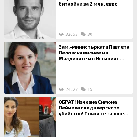
биткойни за 2 млн. евро
32053
30
Зам.-министърката Павлета
Пеловска вилнее на
Малдивите и в Испания с
богата любовница – брокер
на недвижими имоти
24227
15
ОБРАТ! Изчезна Симона
Пейчева след зверското
убийство! Появи се заповед
за локализирането й