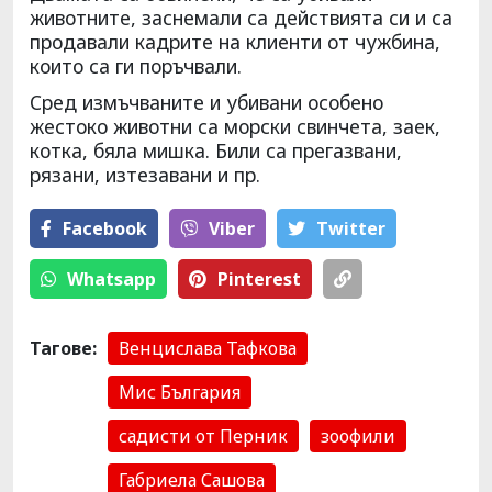
животните, заснемали са действията си и са
продавали кадрите на клиенти от чужбина,
които са ги поръчвали.
Сред измъчваните и убивани особено
жестоко животни са морски свинчета, заек,
котка, бяла мишка. Били са прегазвани,
рязани, изтезавани и пр.
Facebook
Viber
Тwitter
Whatsapp
Pinterest
Тагове:
Венцислава Тафкова
Мис България
садисти от Перник
зоофили
Габриела Сашова