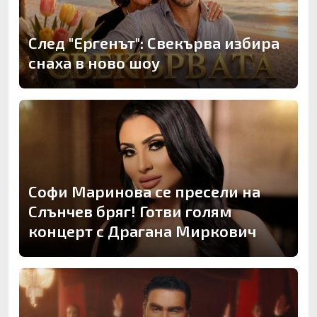
След "Ергенът": Свекърва избира
снаха в ново шоу
Софи Маринова се пресели на
Слънчев бряг! Готви голям
концерт с Драгана Миркович