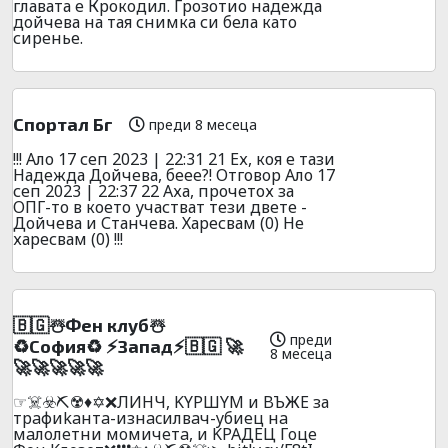
главата е Крокодил. Грозотио надежда
дойчева на тая снимка си бела като
сиренье.
Спортал Бг
преди 8 месеца
!!! Ало 17 сеп 2023 | 22:31 21 Ех, коя е тази
Надежда Дойчева, беее?! Отговор Ало 17
сеп 2023 | 22:37 22 Аха, прочетох за
ОПГ-то в което участват тези двете -
Дойчева и Станчева. Харесвам (0) Не
харесвам (0) !!!
🇧🇬☃️Фeн клyб☃️
преди
♻️Сoфия♻️ ⚡Зaпaд⚡🇧🇬 🚀
8 месеца
🚀🚀🚀🚀🚀
☞☠️☣️⛏️☢️♦️✡️❌ЛИHЧ, KYPШYM и BЪЖE за
тpaфиkaнтa-изнacилвaч-yбиeц нa
мaлoлeтни мoмичeтa, и KPAДEЦ Гoцe