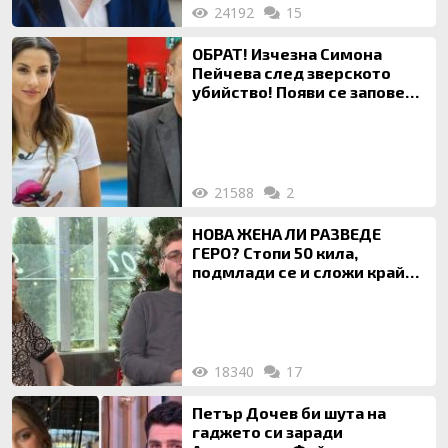
24192
15
ОБРАТ! Изчезна Симона
Пейчева след зверското
убийство! Появи се заповед
за локализирането й
21588
2
НОВА ЖЕНА ЛИ РАЗВЕДЕ
ГЕРО? Стопи 50 кила,
подмлади се и сложи край
на 20-годишен брак
18340
17
Петър Дочев би шута на
гаджето си заради