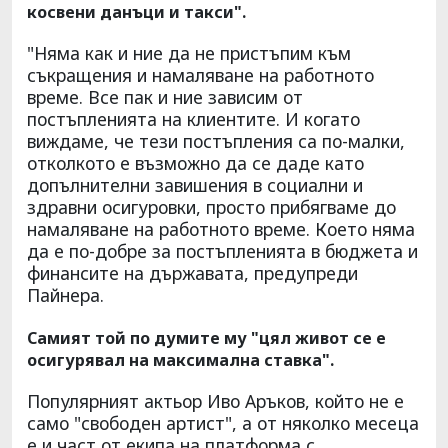
косвени данъци и такси".
"Няма как и ние да не пристъпим към
съкращения и намаляване на работното
време. Все пак и ние зависим от
постъпленията на клиентите. И когато
виждаме, че тези постъпления са по-малки,
отколкото е възможно да се даде като
допълнителни завишения в социални и
здравни осигуровки, просто прибягваме до
намаляване на работното време. Което няма
да е по-добре за постъпленията в бюджета и
финансите на държавата, предупреди
Пайнера.
Самият той по думите му "цял живот се е
осигурявал на максимална ставка".
Популярният актьор Иво Аръков, който не е
само "свободен артист", а от няколко месеца
е и част от екипа на платформа с