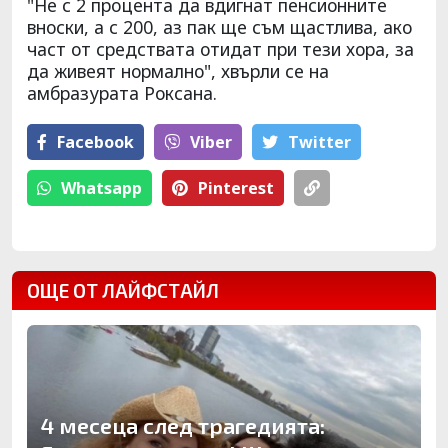
"Не с 2 процента да вдигнат пенсионните
вноски, а с 200, аз пак ще съм щастлива, ако
част от средствата отидат при тези хора, за
да живеят нормално", хвърли се на
амбразурата Роксана.
Facebook
Viber
Тwitter
Whatsapp
Pinterest
ОЩЕ ОТ ЛАЙФСТАЙЛ
4 месеца след трагедията: