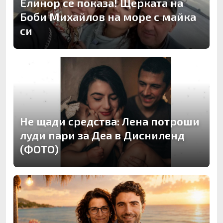
Елинор се показа! Щерката на
Боби Михайлов на море с майка
си
Не щади средства: Лена потроши
луди пари за Деа в Дисниленд
(ФОТО)