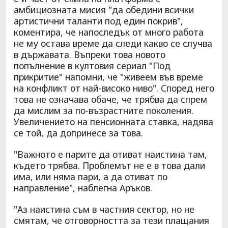
амбициозната мисия "да обедини всички
артистични таланти под един покрив",
коментира, че напоследък от много работа
не му остава време да следи какво се случва
в държавата. Въпреки това новото
попълнение в култовия сериал "Под
прикритие" напомни, че "живеем във време
на конфликт от най-високо ниво". Според него
това не означава обаче, че трябва да спрем
да мислим за по-възрастните поколения.
Увеличението на пенсионната ставка, надява
се той, да допринесе за това.
"Важното е парите да отиват наистина там,
където трябва. Проблемът не е в това дали
има, или няма пари, а да отиват по
направление", наблегна Аръков.
"Аз наистина съм в частния сектор, но не
смятам, че отговорността за тези плащания