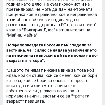
години като цяло. Не съм икономист и не
претендирам, че мога да дам най-точната
преценка кое е правилно, кое е неправилно в
тази област, обаче се надявам да се
развиваме като държава в ЕС по този начин",
каза за "България Днес" изпълнителят на
"Майна, майна".
Попфолк звездата Роксана пък сподели за
вестника, че "силно се надява увеличението
на пенсионните вноски да бъде в полза на по-
възрастните хора".
"Защото те нямат никаква вина за това кой
идва, кой си отива, кой се сменя, кой се бори
за това, кой се бори за онова... Те просто
искат да си изживеят старините в
собствената си държава по някакъв
нормален начин", застъпи се за "третата
възраст" певицата.