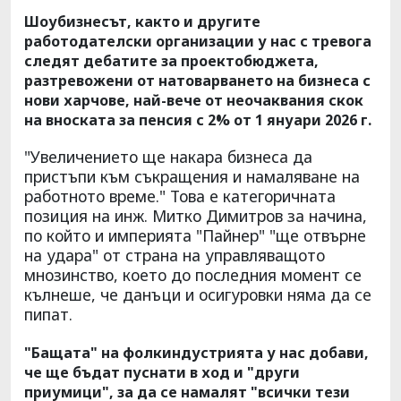
Шоубизнесът, както и другите
работодателски организации у нас с тревога
следят дебатите за проектобюджета,
разтревожени от натоварването на бизнеса с
нови харчове, най-вече от неочаквания скок
на вноската за пенсия с 2% от 1 януари 2026 г.
"Увеличението ще накара бизнеса да
пристъпи към съкращения и намаляване на
работното време." Това е категоричната
позиция на инж. Митко Димитров за начина,
по който и империята "Пайнер" "ще отвърне
на удара" от страна на управляващото
мнозинство, което до последния момент се
кълнеше, че данъци и осигуровки няма да се
пипат.
"Бащата" на фолкиндустрията у нас добави,
че ще бъдат пуснати в ход и "други
приумици", за да се намалят "всички тези