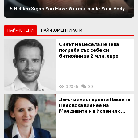
5 Hidden Signs You Have Worms Inside Your Body
НАЙ-ЧЕТЕНИ
НАЙ-КОМЕНТИРАНИ
Синът на Весела Лечева
погреба със себе си
биткойни за 2 млн. евро
32046
30
Зам.-министърката Павлета
Пеловска вилнее на
Малдивите и в Испания с
богата любовница – брокер
на недвижими имоти