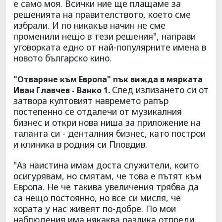
е само моя. Всички ние ще плащаме за
решенията на правителството, което сме
избрали. И по никакъв начин не сме
променили нещо в тези решения", направи
уговорката едно от най-популярните имена в
новото българско кино.
"Отваряне към Европа" пък вижда в мярката
След излизането си от
Иван Главчев - Ванко 1.
затвора култовият навремето рапър
постепенно се отдалечи от музикалния
бизнес и откри нова ниша за приложение на
таланта си - денталния бизнес, като построи
и клиника в родния си Пловдив.
"Аз наистина имам доста служители, които
осигурявам, но смятам, че това е пътят към
Европа. Не че такива увеличения трябва да
са нещо постоянно, но все си мисля, че
хората у нас живеят по-добре. По мои
наблюдения има някаква разлика отпреди