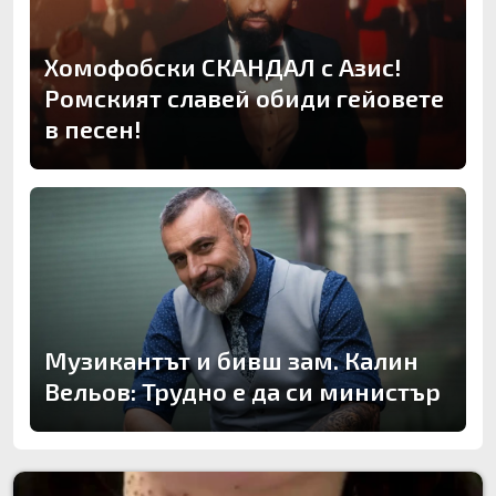
Хомофобски СКАНДАЛ с Азис!
Ромският славей обиди гейовете
в песен!
Музикантът и бивш зам. Калин
Вельов: Трудно е да си министър