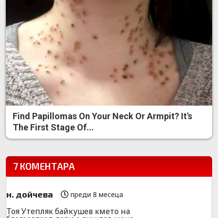
Find Papillomas On Your Neck Or Armpit? It's
The First Stage Of...
7 КОМЕНТАРА
н. дойчева
преди 8 месеца
Тоя Утепляк байкушев кмето на