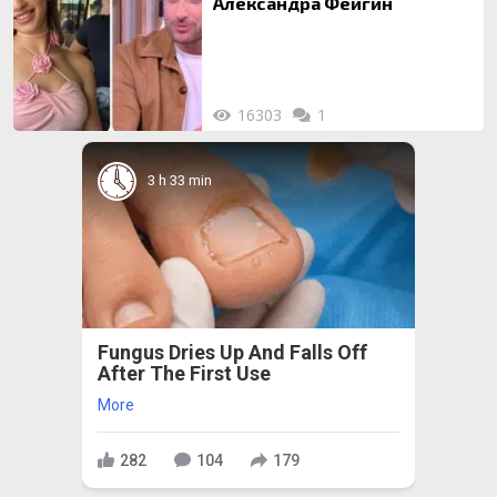
Александра Фейгин
16303
1
3 h 33 min
Fungus Dries Up And Falls Off
After The First Use
More
282
104
179