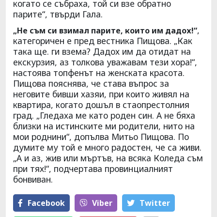
когато се събраха, той си взе обратно
парите“, твърди Гала.
,
„Не съм си взимал парите, които им дадох!“
категоричен е пред вестника Пищова. „Как
така ще. ги взема? Дадох им да отидат на
екскурзия, аз толкова уважавам тези хора!“,
настоява топфенът на женската красота.
Пищова пояснява, че става въпрос за
неговите бивши хазяи, при които живял на
квартира, когато дошъл в стаопрестолния
град. „Гледаха ме като роден син. А не бяха
близки на истинските ми родители, нито на
мои роднини“, допълва Митьо Пищова. По
думите му той е много радостен, че са живи.
„А и аз, жив или мъртъв, на всяка Коледа съм
при тях!“, подчертава провинциалният
бонвиван.
Facebook
Viber
Тwitter