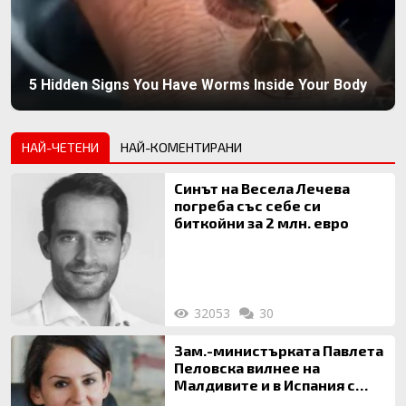
5 Hidden Signs You Have Worms Inside Your Body
НАЙ-ЧЕТЕНИ
НАЙ-КОМЕНТИРАНИ
Синът на Весела Лечева
погреба със себе си
биткойни за 2 млн. евро
32053
30
Зам.-министърката Павлета
Пеловска вилнее на
Малдивите и в Испания с
богата любовница – брокер