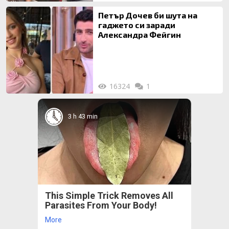
Петър Дочев би шута на
гаджето си заради
Александра Фейгин
16324
1
3 h 43 min
This Simple Trick Removes All
Parasites From Your Body!
More