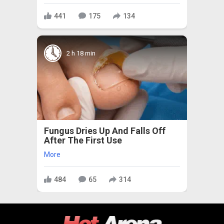
441
175
134
2 h 18 min
Fungus Dries Up And Falls Off
After The First Use
More
484
65
314