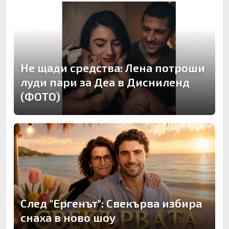
Не щади средства: Лена потроши
луди пари за Деа в Дисниленд
(ФОТО)
След "Ергенът": Свекърва избира
снаха в ново шоу