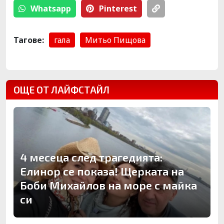
Whatsapp
Pinterest
Тагове:
гала
Митьо Пищова
ОЩЕ ОТ ЛАЙФСТАЙЛ
4 месеца след трагедията:
Елинор се показа! Щерката на
Боби Михайлов на море с майка
си