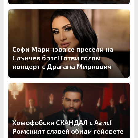
Софи Маринова се пресели на
Слънчев бряг! Готви голям
концерт с Драгана Миркович
Хомофобски СКАНДАЛ с Азис!
Ромският славей обиди гейовете