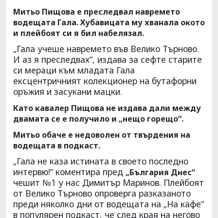
Митьо Пищова е преследвал навремето
водещата Гала. Хубавицата му хванала окото
и плейбоят си я бил набелязал.
„Гала учеше навремето във Велико Търново.
И аз я преследвах“, издава за сефте старите
си мераци към младата Гала
ексцентричният колекционер на бутафорни
оръжия и засукани мацки.
Като кавалер Пищова не издава дали между
двамата се е получило и „нещо горещо“.
Митьо обаче е недоволен от твърдения на
водещата в подкаст.
„Гала не каза истината в своето последно
интервю!“ коментира пред
„България Днес“
чешит №1 у нас Димитър Маринов. Плейбоят
от Велико Търново опроверга разказаното
преди няколко дни от водещата на „На кафе“
в популярен подкаст, че след края на негово