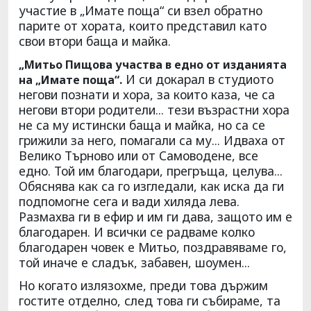
участие в „Имате поща“ си взел обратно
парите от хората, които представил като
свои втори баща и майка.
„Митьо Пищова участва в едно от изданията
И си докарал в студиото
на „Имате поща“.
негови познати и хора, за които каза, че са
негови втори родители... тези възрастни хора
не са му истински баща и майка, но са се
грижили за него, помагали са му... Идваха от
Велико Търново или от Самоводене, все
едно. Той им благодари, прегръща, целува...
Обяснява как са го изгледали, как иска да ги
подпомогне сега и вади хиляда лева.
Размахва ги в ефир и им ги дава, защото им е
благодарен. И всички се радваме колко
благодарен човек е Митьо, поздравяваме го,
той иначе е сладък, забавен, шоумен...
Но когато излязохме, преди това държим
гостите отделно, след това ги събираме, та