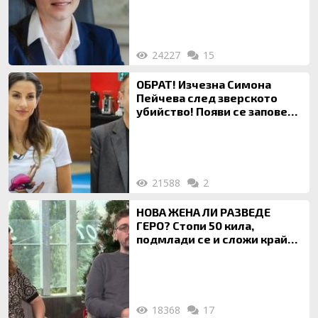
на недвижими имоти
24227
15
ОБРАТ! Изчезна Симона
Пейчева след зверското
убийство! Появи се заповед
за локализирането й
21588
2
НОВА ЖЕНА ЛИ РАЗВЕДЕ
ГЕРО? Стопи 50 кила,
подмлади се и сложи край
на 20-годишен брак
18368
17