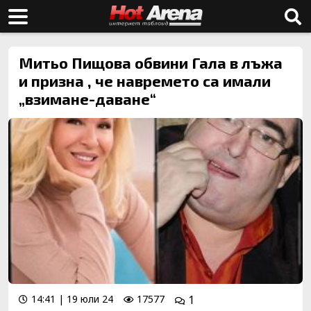
Митьо Пищова обвини Гала в лъжа
и призна , че навремето са имали
„взимане-даване“
14:41 | 19 юли 24
17577
1