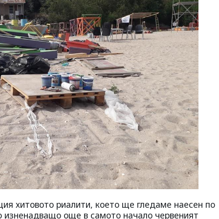
ия хитовото риалити, което ще гледаме наесен по
но изненадващо още в самото начало червеният