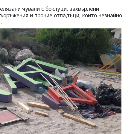
елязани чували с боклуци, захвърлени
съоръжения и прочие отпадъци, които незнайно
.