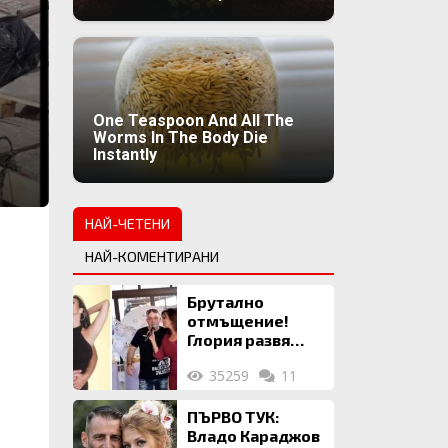
One Teaspoon And All The
Worms In The Body Die
Instantly
НАЙ-ЧЕТЕНИ
НАЙ-КОМЕНТИРАНИ
Брутално
отмъщение!
Глория развя
мръсното бельо
35259
11
на Илия: Ожени
се за 120 кг
жена, заряза
ПЪРВО ТУК:
Симона, за да
Владо Караджов