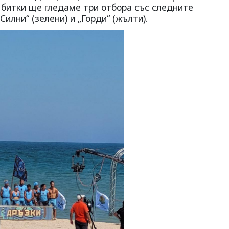
в битки ще гледаме три отбора със следните
Силни“ (зелени) и „Горди“ (жълти).