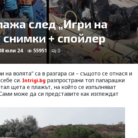
ажа след „Игри на
и снимки + спойлер
 08 юли 24
55951
0
и на волята“ са в разгара си – същото се отнася и
себе си.
разпространи топ папарашки
Intrigi.bg
отал щета е плажът, на който се изпълняват
Сами може да си представите как изглеждат