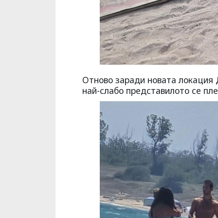
Oтново заради новата локация Д
най-слабо представилото се пл