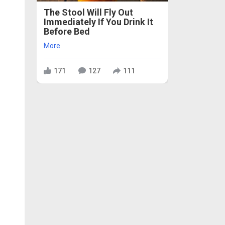
The Stool Will Fly Out
Immediately If You Drink It
Before Bed
More
171
127
111