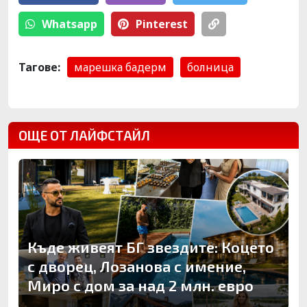
Whatsapp
Pinterest
Тагове:
марешка бадерм
болница
ОЩЕ ОТ ЛАЙФСТАЙЛ
Къде живеят БГ звездите: Коцето
с дворец, Лозанова с имение,
Миро с дом за над 2 млн. евро