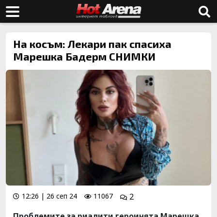
На косъм: Лекари пак спасиха
Марешка Бадерм СНИМКИ
12:26 | 26 сеп 24
11067
2
Проблемите за риалити героинята Марешка