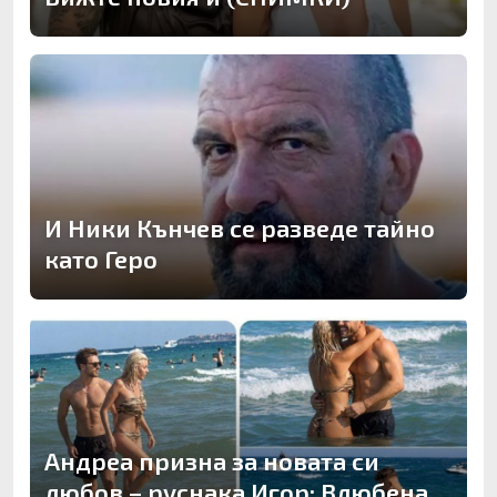
И Ники Кънчев се разведе тайно
като Геро
Андреа призна за новата си
любов – руснака Игор: Влюбена