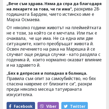
„Вече съм здрава. Няма да спра да благодаря
разкрива 28-
на лекарите за това, че ги има“,
годишната Бардем, чието истинско име е
Mapха Осмаева.
От няколко години животът на плеймейтката
не е този, за който си е мечтала. Или пък e
очаквала, че ще има. Не са една или две
ситуациите, които преобръщат живота й.
Освен лечението на рака на Марешка й се
случват още редица случки - като раздяла с
годеника й, които нормално оказват влияние
и на здравето й.
„
Бях в депресия и попаднах в болница.
Правила съм опит за самоубийство, но бях
спасена навреме от близките си“, разкри
преди няколко месеца татуираната
изкусителка.
Facebook
Viber
Тwitter