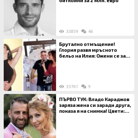
биткойни за 2 млн. евро
33859
46
Брутално отмъщение!
Глория развя мръсното
бельо на Илия: Ожени се за
120 кг жена, заряза Симона,
за да гледа чуждо дете!
33761
9
ПЪРВО ТУК: Владо Караджов
заряза жена си заради друга,
показа я на снимка! Цвети:
Ти си фалшив герой!