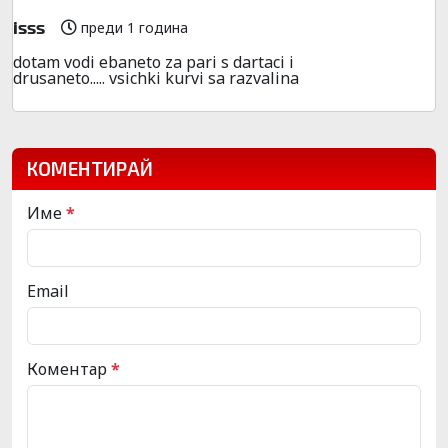
isss
преди 1 година
dotam vodi ebaneto za pari s dartaci i
drusaneto..... vsichki kurvi sa razvalina
КОМЕНТИРАЙ
Име
*
Email
Коментар
*