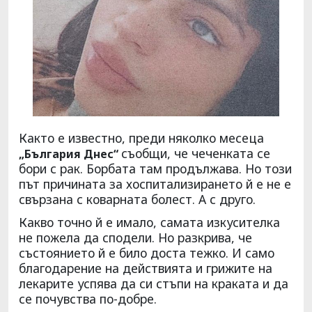
Както е известно, преди няколко месеца
съобщи, че чеченката се
„България Днес“
бори с рак. Борбата там продължава. Но този
път причината за хоспитализирането й е не е
свързана с коварната болест. А с друго.
Какво точно й е имало, самата изкусителка
не пожела да сподели. Но разкрива, че
състоянието й е било доста тежко. И само
благодарение на действията и грижите на
лекарите успява да си стъпи на краката и да
се почувства по-добре.