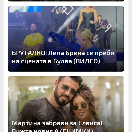
БРУТАЛНО: Лепа Брена се преби
на сцената в Будва (ВИДЕО)
Мартина забрави за Елвиса!
Вижте новия й (СНИМКИ)