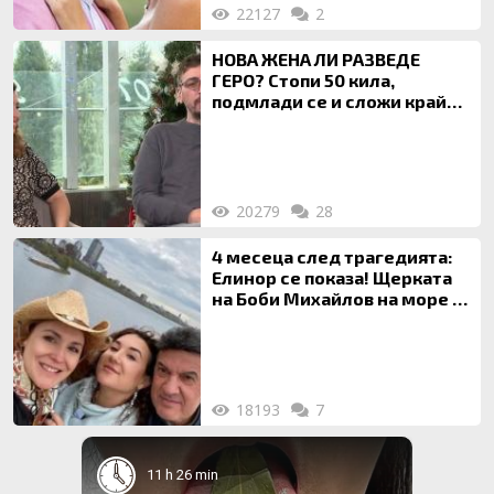
22127
2
НОВА ЖЕНА ЛИ РАЗВЕДЕ
ГЕРО? Стопи 50 кила,
подмлади се и сложи край
на 20-годишен брак
20279
28
4 месеца след трагедията:
Елинор се показа! Щерката
на Боби Михайлов на море с
майка си
18193
7
11 h 26 min