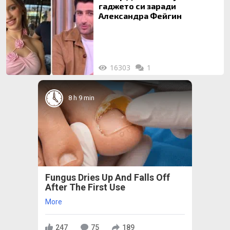
гаджето си заради
Александра Фейгин
16303
1
8 h 9 min
Fungus Dries Up And Falls Off
After The First Use
More
247
75
189