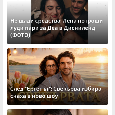
Не щади средства: Лена потроши
луди пари за Деа в Дисниленд
(ФОТО)
След "Ергенът": Свекърва избира
снаха в ново шоу