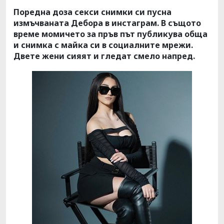
Поредна доза секси снимки си пусна
измъчваната Дебора в инстаграм. В същото
време момичето за пръв път публикува обща
и снимка с майка си в социалните мрежи.
Двете жени сияят и гледат смело напред.