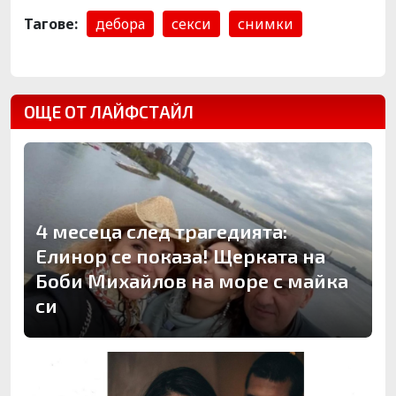
Тагове:
дебора
секси
снимки
ОЩЕ ОТ ЛАЙФСТАЙЛ
4 месеца след трагедията:
Елинор се показа! Щерката на
Боби Михайлов на море с майка
си