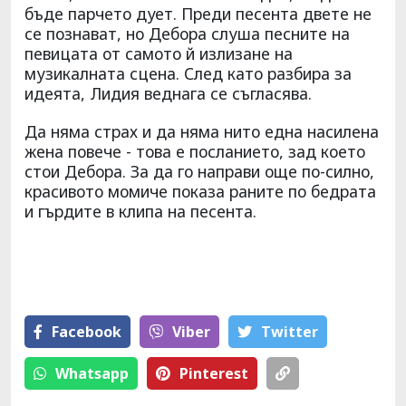
бъде парчето дует. Преди песента двете не
се познават, но Дебора слуша песните на
певицата от самото й излизане на
музикалната сцена. След като разбира за
идеята, Лидия веднага се съгласява.
Да няма страх и да няма нито една насилена
жена повече - това е посланието, зад което
стои Дебора. За да го направи още по-силно,
красивото момиче показа раните по бедрата
и гърдите в клипа на песента.
Facebook
Viber
Тwitter
Whatsapp
Pinterest