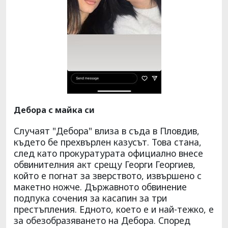
Дебора с майка си
Случаят "Дебора" влиза в съда в Пловдив,
където бе прехвърлен казусът. Това стана,
след като прокуратурата официално внесе
обвинителния акт срещу Георги Георгиев,
който е погнат за зверството, извършено с
макетно ножче. Държавното обвинение
подпука сочения за касапин за три
престъпления. Едното, което е и най-тежко, е
за обезобразяването на Дебора. Според