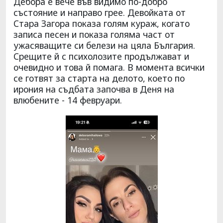
Дебора е вече във видимо по-добро
състояние и направо грее. Девойката от
Стара Загора показа голям кураж, когато
записа песен и показа голяма част от
ужасяващите си белези на цяла България.
Срещите й с психолозите продължават и
очевидно и това й помага. В момента всички
се готвят за старта на делото, което по
ирония на съдбата започва в Деня на
влюбените - 14 февруари.