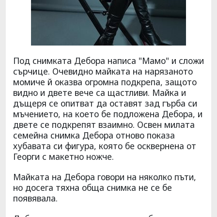
Под снимката Дебора написа "Мамо" и сложи
сърчице. Очевидно майката на нарязаното
момиче й оказва огромна подкрепа, защото
видно и двете вече са щастливи. Майка и
дъщеря се опитват да оставят зад гърба си
мъчението, на което бе подложена Дебора, и
двете се подкрепят взаимно. Освен милата
семейна снимка Дебора отново показа
хубавата си фигура, която бе осквернена от
Георги с макетно ножче.
Майката на Дебора говори на няколко пъти,
но досега тяхна обща снимка не се бе
появявала.