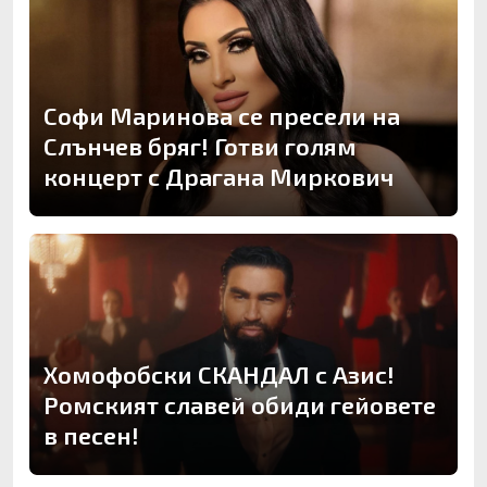
Софи Маринова се пресели на
Слънчев бряг! Готви голям
концерт с Драгана Миркович
Хомофобски СКАНДАЛ с Азис!
Ромският славей обиди гейовете
в песен!