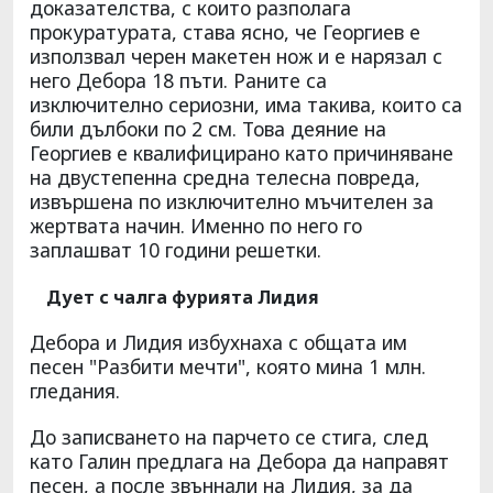
доказателства, с които разполага
прокуратурата, става ясно, че Георгиев е
използвал черен макетен нож и е нарязал с
него Дебора 18 пъти. Раните са
изключително сериозни, има такива, които са
били дълбоки по 2 см. Това деяние на
Георгиев е квалифицирано като причиняване
на двустепенна средна телесна повреда,
извършена по изключително мъчителен за
жертвата начин. Именно по него го
заплашват 10 години решетки.
Дует с чалга фурията Лидия
Дебора и Лидия избухнаха с общата им
песен "Разбити мечти", която мина 1 млн.
гледания.
До записването на парчето се стига, след
като Галин предлага на Дебора да направят
песен, а после звъннали на Лидия, за да