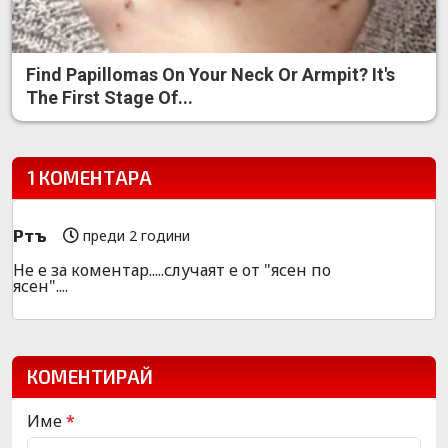
Find Papillomas On Your Neck Or Armpit? It's
The First Stage Of...
1 КОМЕНТАРА
Ртъ
преди 2 години
Не е за коментар.....случаят е от "ясен по
ясен"....
КОМЕНТИРАЙ
Име
*