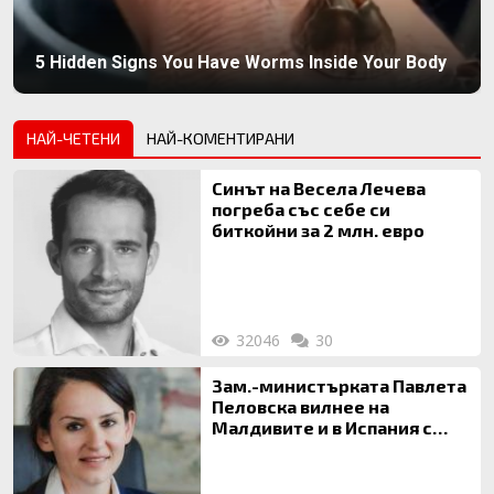
5 Hidden Signs You Have Worms Inside Your Body
НАЙ-ЧЕТЕНИ
НАЙ-КОМЕНТИРАНИ
Синът на Весела Лечева
погреба със себе си
биткойни за 2 млн. евро
32046
30
Зам.-министърката Павлета
Пеловска вилнее на
Малдивите и в Испания с
богата любовница – брокер
на недвижими имоти