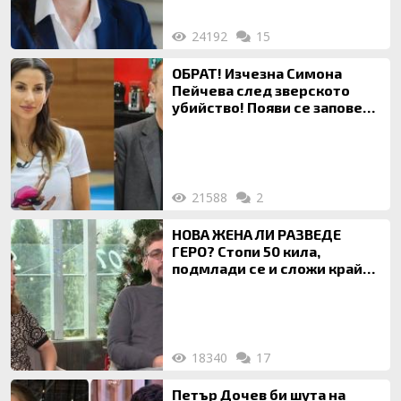
24192
15
ОБРАТ! Изчезна Симона
Пейчева след зверското
убийство! Появи се заповед
за локализирането й
21588
2
НОВА ЖЕНА ЛИ РАЗВЕДЕ
ГЕРО? Стопи 50 кила,
подмлади се и сложи край
на 20-годишен брак
18340
17
Петър Дочев би шута на