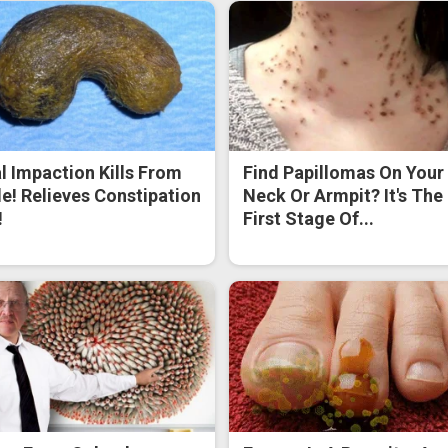
l Impaction Kills From
Find Papillomas On Your
de! Relieves Constipation
Neck Or Armpit? It's The
!
First Stage Of...