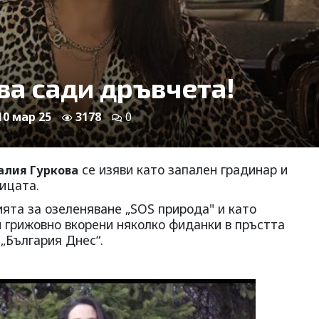
ва сади дръвчета!
 10 мар 25
3178
0
се изяви като запален градинар и
алия Гуркова
ицата.
ята за озеленяване „SOS природа" и като
 грижовно вкорени няколко фиданки в пръстта
 „България Днес“.