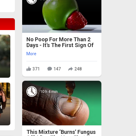
No Poop For More Than 2
Days - It's The First Sign Of
More
и
371
147
248
10 h 4 min
н
This Mixture ‘Burns’ Fungus