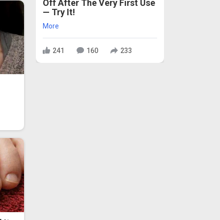
Off After The Very First Use
— Try It!
More
241
160
233