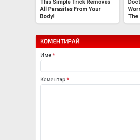
This Simple Trick Removes
Doct
All Parasites From Your
Worm
Body!
The 
КОМЕНТИРАЙ
Име
*
Коментар
*