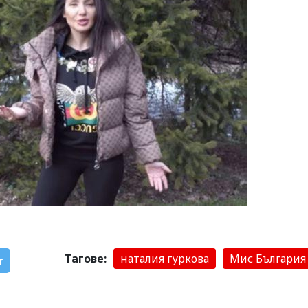
Тагове:
наталия гуркова
Мис България
r