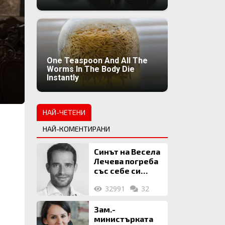
One Teaspoon And All The
Worms In The Body Die
Instantly
НАЙ-ЧЕТЕНИ
НАЙ-КОМЕНТИРАНИ
Синът на Весела
Лечева погреба
със себе си
биткойни за 2
32991
32
млн. евро
Зам.-
министърката