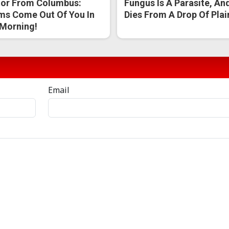
or From Columbus:
Fungus Is A Parasite, And
s Come Out Of You In
Dies From A Drop Of Plain
Morning!
Email