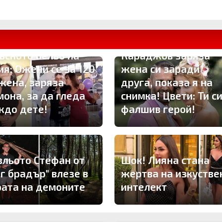
утално отмъщение!
ория развя
ПЪРВО ТУК: Владо
ъсното бельо на
Караджов заряза
ия: Ожени се за 120
жена си заради
 жена, заряза
друга, показа я на
мона, за да гледа
снимка! Цвети: Ти с
ждо дете!
фалшив герой!
вльото Стефан от
Шок! Лияна стана
иг брадър" влезе в
жертва на изкустве
рата на демоните
интелект