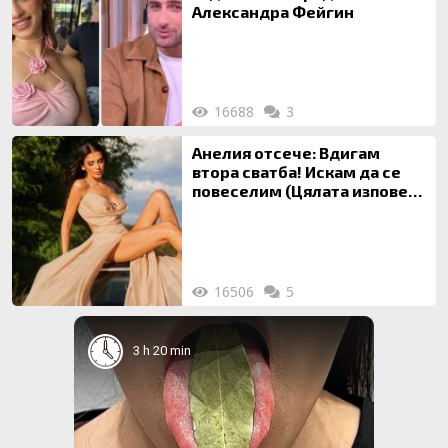
Александра Фейгин
16688
3
Анелия отсече: Вдигам
втора сватба! Искам да се
повеселим (Цялата изповед
ТУК)
16506
5
3 h 20 min