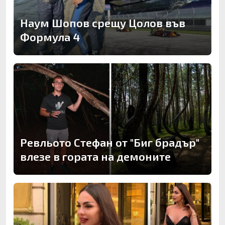
Наум Шопов срещу Цолов във
Формула 4
Ревльото Стефан от "Биг брадър"
влезе в гората на демоните