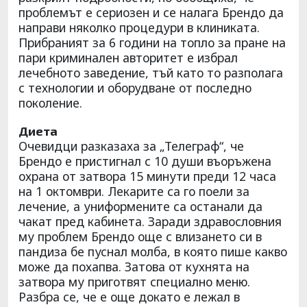
проблемът е сериозен и се налага Брендо да
направи няколко процедури в клиниката.
Прибраният за 6 години на топло за пране на
пари криминален авторитет е избрал
лечебното заведение, тъй като то разполага
с технологии и оборудване от последно
поколение.
Диета
Очевидци разказаха за „Телеграф“, че
Брендо е пристигнал с 10 души въоръжена
охрана от затвора 15 минути преди 12 часа
на 1 октомври. Лекарите са го поели за
лечение, а униформените са останали да
чакат пред кабинета. Заради здравословния
му проблем Брендо още с влизането си в
пандиза бе пуснал молба, в която пише какво
може да похапва. Затова от кухнята на
затвора му приготвят специално меню.
Разбра се, че е още докато е лежал в