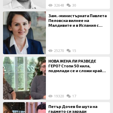
32648
30
Зам.-министърката Павлета
Пеловска вилнее на
Малдивите и в Испания с
богата любовница – брокер
на недвижими имоти
25270
15
НОВА ЖЕНА ЛИ РАЗВЕДЕ
ГЕРО? Стопи 50 кила,
подмлади се и сложи край
на 20-годишен брак
19320
17
Петър Дочев би шута на
гаджето си заради