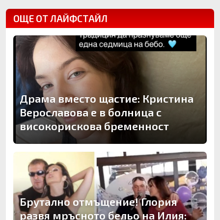
ОЩЕ ОТ ЛАЙФСТАЙЛ
Драма вместо щастие: Кристина
Верославова е в болница с
високорискова бременност
Брутално отмъщение! Глория
развя мръсното бельо на Илия: