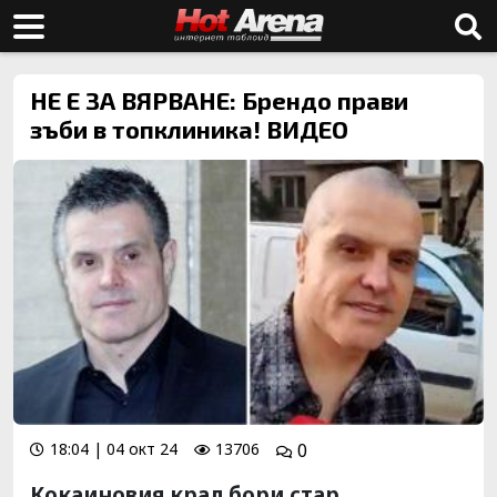
НЕ Е ЗА ВЯРВАНЕ: Брендо прави
зъби в топклиника! ВИДЕО
18:04 | 04 окт 24
13706
0
Кокаиновия крал бори стар