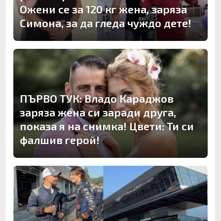
Ожени се за 120 кг жена, заряза
Симона, за да гледа чуждо дете!
ПЪРВО ТУК: Владо Караджов
заряза жена си заради друга,
показа я на снимка! Цвети: Ти си
фалшив герой!