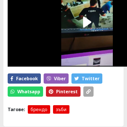
Facebook
Viber
Тwitter
Whatsapp
Pinterest
Тагове:
брендо
зъби