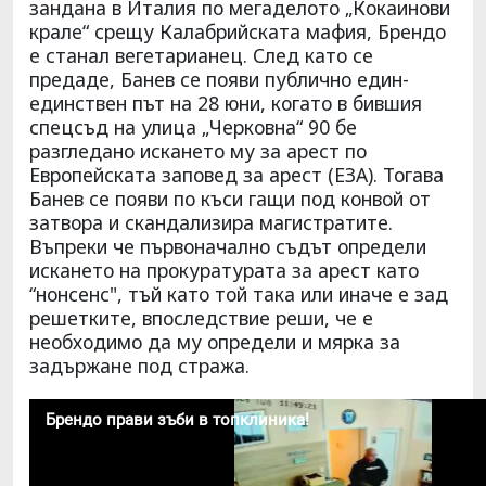
зандана в Италия по мегаделото „Кокаинови
крале“ срещу Калабрийската мафия, Брендо
е станал вегетарианец. След като се
предаде, Банев се появи публично един-
единствен път на 28 юни, когато в бившия
спецсъд на улица „Черковна“ 90 бе
разгледано искането му за арест по
Европейската заповед за арест (ЕЗА). Тогава
Банев се появи по къси гащи под конвой от
затвора и скандализира магистратите.
Въпреки че първоначално съдът определи
искането на прокуратурата за арест като
“нонсенс", тъй като той така или иначе е зад
решетките, впоследствие реши, че е
необходимо да му определи и мярка за
задържане под стража.