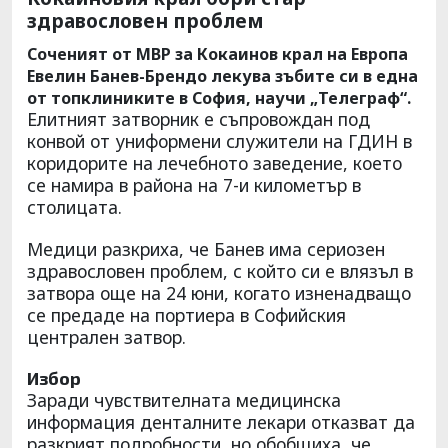
здравословен проблем
Соченият от МВР за Кокаинов крал на Европа
Евелин Банев-Брендо лекува зъбите си в една
от топклиниките в София, научи „Телеграф“.
Елитният затворник е съпровождан под
конвой от униформени служители на ГДИН в
коридорите на лечебното заведение, което
се намира в района на 7-и километър в
столицата.
Медици разкриха, че Банев има сериозен
здравословен проблем, с който си е влязъл в
затвора още на 24 юни, когато изненадващо
се предаде на портиера в Софийския
централен затвор.
Избор
Заради чувствителната медицинска
информация денталните лекари отказват да
разкрият подробности, но обобщиха, че