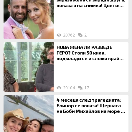
показа я на снимка! Цвети:
Ти си фалшив герой!
20762
2
НОВА ЖЕНА ЛИ РАЗВЕДЕ
ГЕРО? Стопи 50 кила,
подмлади се и сложи край
на 20-годишен брак
20104
17
4 месеца след трагедията:
Елинор се показа! Щерката
на Боби Михайлов на море с
майка си