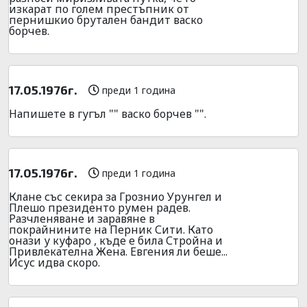
изкарат по голем престъпник от
пернишкио брутален бандит васко
борчев.
17.05.1976г.
преди 1 година
Напишете в гугъл "" васко борчев "".
17.05.1976г.
преди 1 година
Клане със секира за Грознио Урунгел и
Плешо президенто румен радев.
Разчленяване и заравяне в
покрайнините на Перник Сити. Като
онази у куфаро , къде е била Стройна и
Привлекателна Жена. Евгения ли беше...
Исус идва скоро.