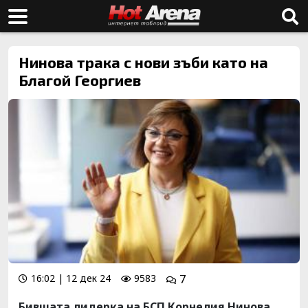
Нинова трака с нови зъби като на
Благой Георгиев
16:02 | 12 дек 24
9583
7
Бившата лидерка на БСП Корнелия Нинова