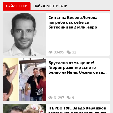
НАЙ-ЧЕТЕНИ
НАЙ-КОМЕНТИРАНИ
Синът на Весела Лечева
погреба със себе си
биткойни за 2 млн. евро
33495
32
Брутално отмъщение!
Глория развя мръсното
бельо на Илия: Ожени се за
120 кг жена, заряза Симона,
за да гледа чуждо дете!
31297
9
ПЪРВО ТУК: Владо Караджов
заряза жена си заради друга,