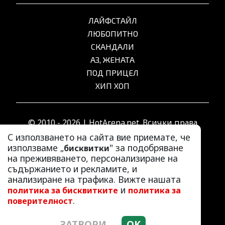
ЛАЙФСТАЙЛ
ЛЮБОПИТНО
СКАНДАЛИ
АЗ, ЖЕНАТА
ПОД ПРИЦЕЛ
ХИП ХОП
© 2010 - 2026 | HotArena.net. Всички права
запазени.
С използването на сайта вие приемате, че
използваме „
" за подобряване
бисквитки
на преживяването, персонализиране на
РЕКЛАМА
съдържанието и рекламите, и
КОНТАКТИ
анализиране на трафика. Вижте нашата
и
политика за бисквитките
политика за
ОБЩИ УСЛОВИЯ
.
поверителност
ПОЛИТИКА ЗА ПОВЕРИТЕЛНОСТ
ПОЛИТИКА ЗА БИСКВИТКИТЕ
ЗАТВОРИ
OK