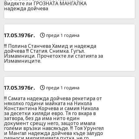
Видяхте ли ГРОЗНАТА МАНГАЛКА
надежда дойчева
17.05.1976г.
преди 1 година
!!! Полина Станчева Хамид и надежда
дойчева !!! Статия. Снимка. Гугъл.
Измамници. Прочетохте ли статията за
Измамниците.
17.05.1976г.
преди 1 година
!!! Самата надежда дойчева рекетира от
няколко години майката на Никола
Константина Корчева и самия Никола
за десетки хиляди евро. Тя го вкара в
затвора, без да има нито един
документ срещу него, защото имала
големи връзки навсякъде. !!! Тоя Урунгел
и Мангал надежда дойчева къде залудо
разноси миризливата путка, че го