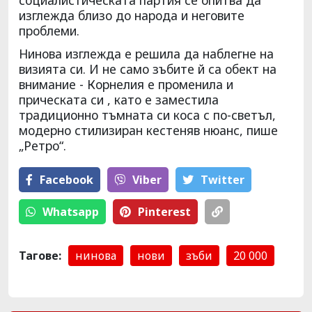
изглежда близо до народа и неговите
проблеми.
Нинова изглежда е решила да наблегне на
визията си. И не само зъбите й са обект на
внимание - Корнелия е променила и
прическата си , като е заместила
традиционно тъмната си коса с по-светъл,
модерно стилизиран кестеняв нюанс, пише
„Ретро“.
Facebook
Viber
Тwitter
Whatsapp
Pinterest
Тагове:
нинова
нови
зъби
20 000