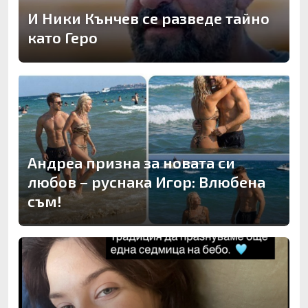
И Ники Кънчев се разведе тайно
като Геро
Андреа призна за новата си
любов – руснака Игор: Влюбена
съм!