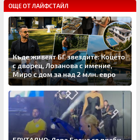
ОЩЕ ОТ ЛАЙФСТАЙЛ
Къде живеят БГ звездите: Коцето
с дворец, Лозанова с имение,
Миро с дом за над 2 млн. евро
БРУТАЛНО: Лепа Брена се преби