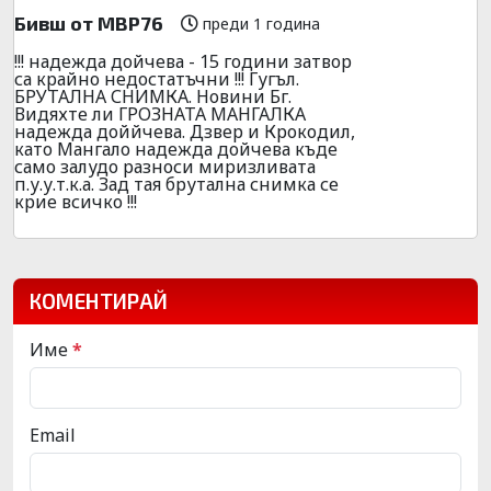
Бивш от МВР76
преди 1 година
!!! надежда дойчева - 15 години затвор
са крайно недостатъчни !!! Гугъл.
БРУТАЛНА СНИМКА. Новини Бг.
Видяхте ли ГРОЗНАТА МАНГАЛКА
надежда доййчева. Дзвер и Крокодил,
като Мангало надежда дойчева къде
само залудо разноси миризливата
п.у.у.т.к.а. Зад тая брутална снимка се
крие всичко !!!
КОМЕНТИРАЙ
Име
*
Email