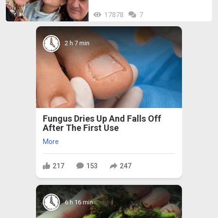
17878
7
2 h 7 min
Fungus Dries Up And Falls Off
After The First Use
More
217
153
247
6 h 16 min