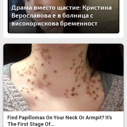
Драма вместо щастие: Кристина
Верославова е в болница с
високорискова бременност
Find Papillomas On Your Neck Or Armpit? It's
The First Stage Of...