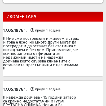
7 КОМЕНТАРА
17.05.1976г.
преди 1 година
!!! Ние сме пострадали и живеем в страх
и това е ясно, но много други могат да
пострадат и да останат без стотинка с
висящ заем и без дом. Припомняме, че
всичко започва от фирмата за
недвижими имоти на надежда
дойчева която свързва клиентите с
останалите престъпници с цел измама.
!!!
17.05.1976г.
преди 1 година
!!! надежда дойчева - 15 години затвор
са крайно недостатъчни !!! Гугъл.
БРУТАЛНА СНИМКА. Новини Бг.