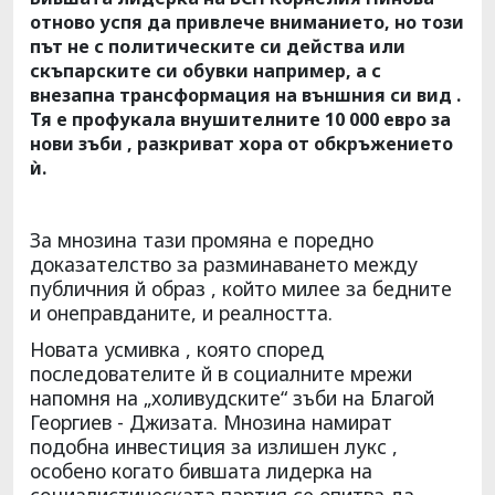
отново успя да привлече вниманието, но този
път не с политическите си действа или
скъпарските си обувки например, а с
внезапна трансформация на външния си вид .
Тя е профукала внушителните 10 000 евро за
нови зъби , разкриват хора от обкръжението
ѝ.
За мнозина тази промяна е поредно
доказателство за разминаването между
публичния й образ , който милее за бедните
и онеправданите, и реалността.
Новата усмивка , която според
последователите й в социалните мрежи
напомня на „холивудските“ зъби на Благой
Георгиев - Джизата. Мнозина намират
подобна инвестиция за излишен лукс ,
особено когато бившата лидерка на
социалистическата партия се опитва да