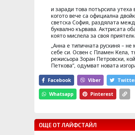
и заради това потърсила утеха 
когото вече са официална двойк
светска София, раздялата меж
буквално кървава. Актрисата об
която мислела за своя приятелк
„Анна е типичната рускиня – не
себе си. Освен с Пламен Кела, 
режисьора Зоран Петровски, ко
Петкова“, одумват новата изгор
Facebook
Viber
Тwitte
Whatsapp
Pinterest
ОЩЕ ОТ ЛАЙФСТАЙЛ
4 месеца след