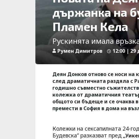
държанка на б
Пламен Кела
Рускинята имала връзка
Румен Димитров
12:00 | 29
Деян Донков отново се носи на 
след драматичната раздяла с Р
годишно съвместно съжителство
колежка от драматичния театър
общото си бъдеще и се очаква в
премести в София в дома на въз
Колежки на сексапилната 24-го
Будевска“ разказват пред
„Уике