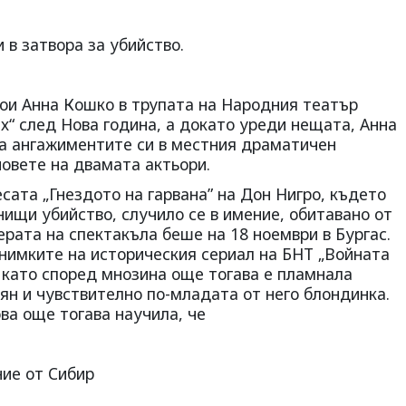
и в затвора за убийство.
рои Анна Кошко в трупата на Народния театър
ях“ след Нова година, а докато уреди нещата, Анна
за ангажиментите си в местния драматичен
новете на двамата актьори.
есата „Гнездото на гарвана” на Дон Нигро, където
нищи убийство, случило се в имение, обитавано от
рата на спектакъла беше на 18 ноември в Бургас.
снимките на историческия сериал на БНТ „Войната
., като според мнозина още тогава е пламнала
н и чувствително по-младата от него блондинка.
ва още тогава научила, че
ние от Сибир