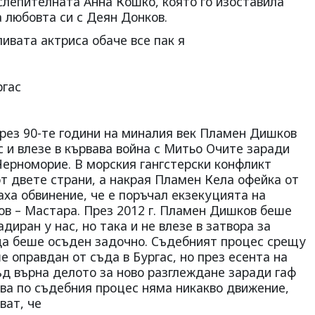
слепителната Анна Кошко, която го изоставила
а любовта си с Деян Донков.
ивата актриса обаче все пак я
ргас
През 90-те години на миналия век Пламен Дишков
 и влезе в кървава война с Митьо Очите заради
Черноморие. В морския гангстерски конфликт
т двете страни, а накрая Пламен Кела офейка от
аха обвинение, че е поръчал екзекуцията на
в – Мастара. През 2012 г. Пламен Дишков беше
диран у нас, но така и не влезе в затвора за
да беше осъден задочно. Съдебният процес срещу
е оправдан от съда в Бургас, но през есента на
ъд върна делото за ново разглеждане заради гаф
ава по съдебния процес няма никакво движение,
ват, че