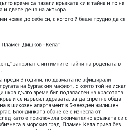
ълго време са пазели връзката си в тайна и то не
 и двете деца на актьора.
ен човек до себе си, с когото й беше трудно да се
 Пламен Дишков –Кела“,
енд” запознат с интимните тайни на родената в
.
а преди 3 години, но двамата не афиширали
пругата на бургаския мафиот, с която той не искал
Дишков дълго време бил подвластен на красотата
 кръв и се изръсил здравата, за да спретне обща
нна в шикозен апартамент в 5-звезден жилищен
ргас. Блондинката обаче се е изнесла от
след като е приключила окончателно връзката си с
бизнеса в морския град. Пламен Кела приел без