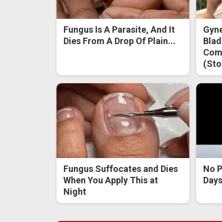
Fungus Is A Parasite, And It
Gyne
Dies From A Drop Of Plain...
Blad
Come
(Sto
Fungus Suffocates and Dies
No P
When You Apply This at
Days 
Night