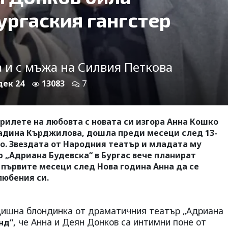
ургаския гангстер
 и с мъжа на Силвия Петкова
 дек 24
13083
7
крилете на любовта с новата си изгора Анна Кошко
адина Кърджилова, дошла преди месеци след 13-
. Звездата от Народния театър и младата му
 „Адриана Будевска“ в Бургас вече планират
 първите месеци след Нова година Анна да се
любения си.
дишна блондинка от драматичния театър „Адриана
че Анна и Деян Донков са интимни поне от
нд“,