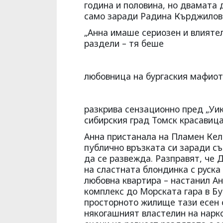
година и половина, но двамата д
само заради Радина Кърджилова
„Анна имаше сериозен и влиятел
раздели – тя беше
любовница на бургаския мафиот
разкрива сензационно пред „Уик
сибирския град Томск красавица
Анна пристанала на Пламен Кел
публично връзката си заради съ
да се развежда. Разправят, че 
на сластната блондинка с руска
любовна квартира – настанил А
комплекс до Морската гара в Бу
просторното жилище тази есен 
някогашният властелин на нарко