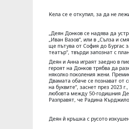
Кела се е откупил, за да не леж
„Деян Донков се надява да уст
„Иван Вазов“, или в „Сълза и см
ще пътува от София до Бургас 
театър“, твърди запознат с пла
Деян и Анна играят заедно в пи
героят на Донков трябва да раз
няколко поколения жени. Премие
Двамата обаче се познават от 
на буквите“, заснет през 2023 г
любовта между 50-годишния Дея
Разправят, че Радина Кърджило
Деян й кръшка с русото изкуше