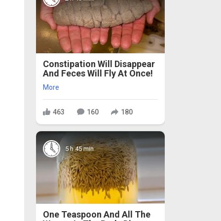
Constipation Will Disappear
And Feces Will Fly At Once!
More
463
160
180
5 h 45 min
One Teaspoon And All The