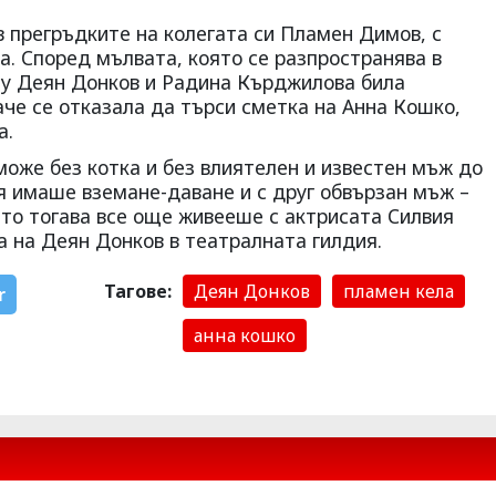
в прегръдките на колегата си Пламен Димов, с
а. Според мълвата, която се разпространява в
ду Деян Донков и Радина Кърджилова била
аче се отказала да търси сметка на Анна Кошко,
а.
 може без котка и без влиятелен и известен мъж до
тя имаше вземане-даване и с друг обвързан мъж –
йто тогава все още живееше с актрисата Силвия
а на Деян Донков в театралната гилдия.
Тагове:
Деян Донков
пламен кела
r
анна кошко