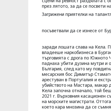
сцени на ревност раздялата с о
през лятото, за да се посвети н
Загрижени приятелки на талантл
посъветвали да се изнесе от Бу
заради лошата слава на Кела. 
владееше наркобизнеса в Бургас
търговията с дрога по Южното 
паднаха убити дузина мутри и о
България, след като му повдигн
месарския бос Димитър Стамато
арестуван в Португалия и екстра
убийството на Мастара, макар 
Кела започна отначало, той беш
2021 г. Върховния касационен с
на морските магистрати. Оттог
което кара мнозина да се съмня