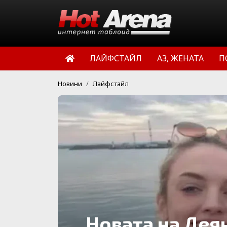
ЛАЙФСТАЙЛ
АЗ, ЖЕНАТА
П
Новини
Лайфстайл
Новата на Дея