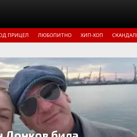
ОД ПРИЦЕЛ
ЛЮБОПИТНО
ХИП-ХОП
СКАНДАЛ
н Донков била