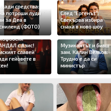
 щади средства:
на потроши луди
След "Ергенът":
ри за Деа в
Свекърва избира
сниленд (ФОТО)
снаха в ново шоу
мофобски
АНДАЛ с Азис!
Музикантът и бивш
мският славей
зам. Калин Вельов:
иди гейовете в
Трудно е да си
сен!
министър