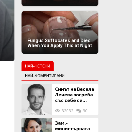
Fungus Suffocates and Dies
When You Apply This at Night
НАЙ-ЧЕТЕНИ
НАЙ-КОМЕНТИРАНИ
Синът на Весела
Лечева погреба
със себе си
биткойни за 2
32032
30
млн. евро
Зам.-
министърката