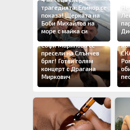
трагедията: Елинор се
Не
показа! Щерката на
Ле
Боби Михайлов на
па
море с майка си
Ди
Софи Маринова се
Хо
пресели на Слънчев
СК
бряг! Готви голям
Ро
концерт с Драгана
об
Миркович
пе