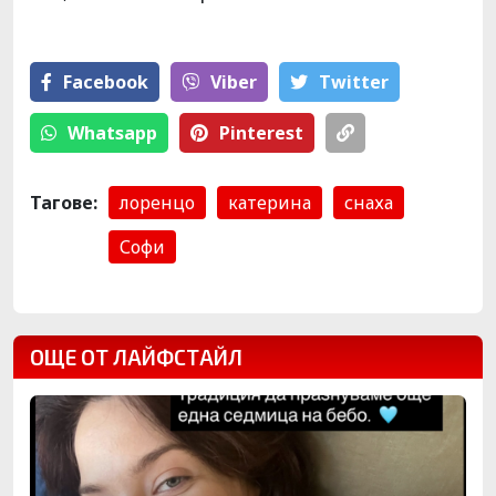
Facebook
Viber
Тwitter
Whatsapp
Pinterest
Тагове:
лоренцо
катерина
снаха
Софи
ОЩЕ ОТ ЛАЙФСТАЙЛ