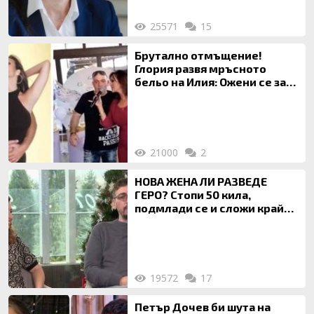
25571
15
Брутално отмъщение!
Глория развя мръсното
бельо на Илия: Ожени се за
120 кг жена, заряза Симона,
за да гледа чуждо дете!
21000
2
НОВА ЖЕНА ЛИ РАЗВЕДЕ
ГЕРО? Стопи 50 кила,
подмлади се и сложи край
на 20-годишен брак
19572
17
Петър Дочев би шута на