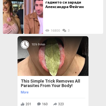
гаджето си заради
Александра Фейгин
16800
3
10 h 9 min
This Simple Trick Removes All
Parasites From Your Body!
More
201
160
323