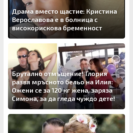
Драма вместо щастие: Кристина
Верославова е в болница с
високорискова бременност
Брутално отмъщение! Глория
развя мръсното бельо на Илия:
Ожени се за 120 кг жена, заряза
Симона, за да гледа чуждо дете!