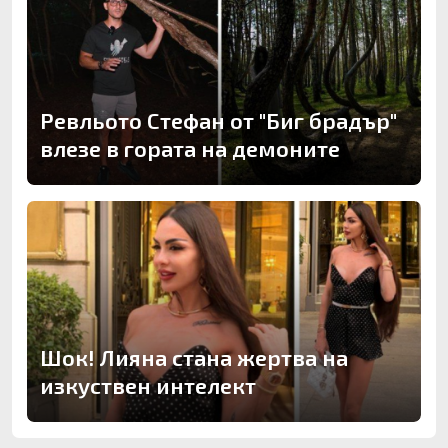
Ревльото Стефан от "Биг брадър"
влезе в гората на демоните
Шок! Лияна стана жертва на
изкуствен интелект