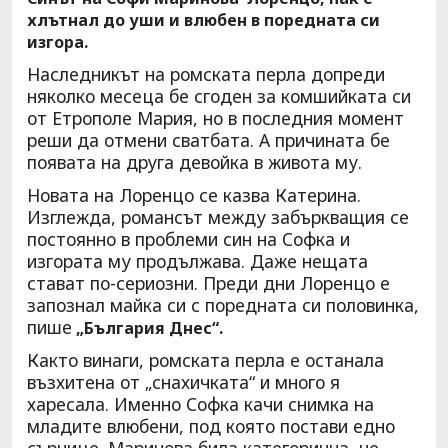
хлътнал до уши и влюбен в поредната си
изгора.
Наследникът на ромската перла допреди
няколко месеца бе сгоден за комшийката си
от Етрополе Мария, но в последния момент
реши да отмени сватбата. А причината бе
появата на друга девойка в живота му.
Новата на Лоренцо се казва Катерина.
Изглежда, романсът между забъркващия се
постоянно в проблеми син на Софка и
изгората му продължава. Даже нещата
стават по-сериозни. Преди дни Лоренцо е
запознал майка си с поредната си половинка,
пише
„България Днес“.
Както винаги, ромската перла е останала
възхитена от „снахичката“ и много я
харесала. Именно Софка качи снимка на
младите влюбени, под която постави едно
сърчице. Маринова била категорична, че