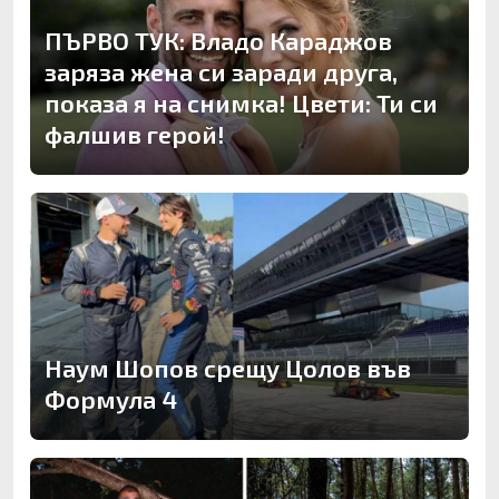
ПЪРВО ТУК: Владо Караджов
заряза жена си заради друга,
показа я на снимка! Цвети: Ти си
фалшив герой!
Наум Шопов срещу Цолов във
Формула 4