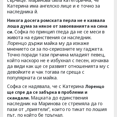
Катерина има ангелско лице и е точно за
наследника й.
Никога досега ромската перла не е казвала
лоша дума за някое от завоеванията на сина
Софка по принцип гледа да не се меси в
си.
живота на единствения си наследник.
Лоренцо държи майка му да изкаже
мнението си за по-сериозните му гаджета.
Точно поради тази причина младият певец,
който наскоро не е избухнал с песен, изчаква
да види как ще се развият отношенията му с
девойките и чак тогава ги среща с
популярната си майка.
Софка се надявала, че с Катерина
Лоренцо
ще спре да се забърка в проблеми и
Мацката до единствения
скандали.
наследник на Маринова се стремяла да го
пази от „приятели“, които го тикат по лошия
път, по който бе тръгнал.