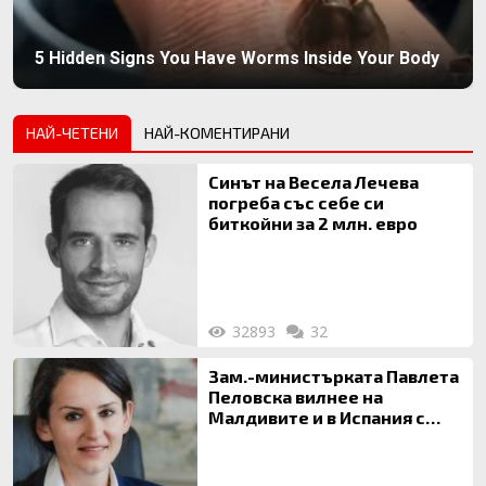
5 Hidden Signs You Have Worms Inside Your Body
НАЙ-ЧЕТЕНИ
НАЙ-КОМЕНТИРАНИ
Синът на Весела Лечева
погреба със себе си
биткойни за 2 млн. евро
32893
32
Зам.-министърката Павлета
Пеловска вилнее на
Малдивите и в Испания с
богата любовница – брокер
на недвижими имоти