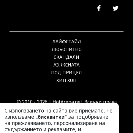
ЛАЙФСТАЙЛ
ЛЮБОПИТНО
СКАНДАЛИ
АЗ, ЖЕНАТА
ПОД ПРИЦЕЛ
ХИП ХОП
© 2010 - 2026 | HotArena.net. Всички права
запазени.
С използването на сайта вие приемате, че
използваме „
" за подобряване
бисквитки
на преживяването, персонализиране на
РЕКЛАМА
съдържанието и рекламите, и