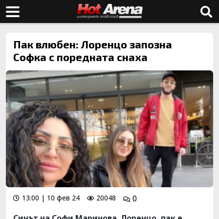
Пак влюбен: Лоренцо запозна
Софка с поредната снаха
13:00 | 10 фев 24
20048
0
Синът на Софи Маринова Лоренцо, пак е