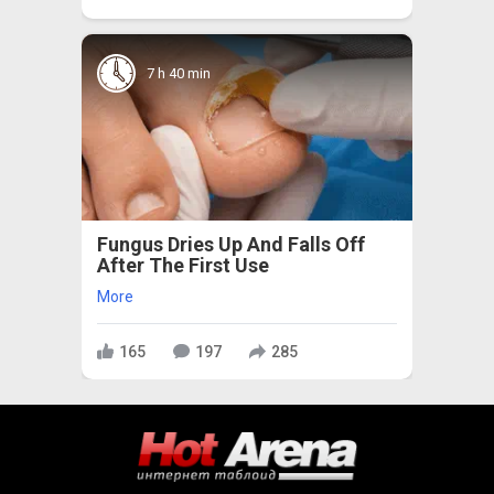
7 h 40 min
Fungus Dries Up And Falls Off
After The First Use
More
165
197
285