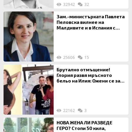
32942
32
Зам.-министърката Павлета
Пеловска вилнее на
Малдивите и в Испания с
богата любовница – брокер
на недвижими имоти
25606
15
Брутално отмъщение!
Глория развя мръсното
бельо на Илия: Ожени се за
120 кг жена, заряза Симона,
за да гледа чуждо дете!
22162
3
НОВА ЖЕНА ЛИ РАЗВЕДЕ
ГЕРО? Стопи 50 кила,