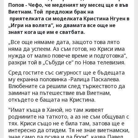
Попов - Чефо, че меденият му месец ще е във
Виетнам. Той предложи брак на
приятелката си моделката Кристина Нгуен в
„Игри на волята“, но двамата все още не
знаят кога ще им е сватбата.
„Все още нямаме дата, защото това лято
няма да успеем. Аз съм готов, но Криси има
нужда от малко повече време и подготовка“,
разкри той в „Събуди се“ по Нова телевизия.
Сред гостите със сигурност ще е бъдещата
му екранна половинка -Ралица Паскалева.
Влюбените са решили след тържеството да
заминат на пътешествие във Виетнам,
откъдето е бащата на Кристина.
"Имат къща в Ханой, но там живеят
роднините на таткото, а аз не съм общувал с
тях. Криси също не е била там, затова ще е
интересно да отидем. Тя не знае виетнамски,
знае само да псува и да брои“, казва Павел.