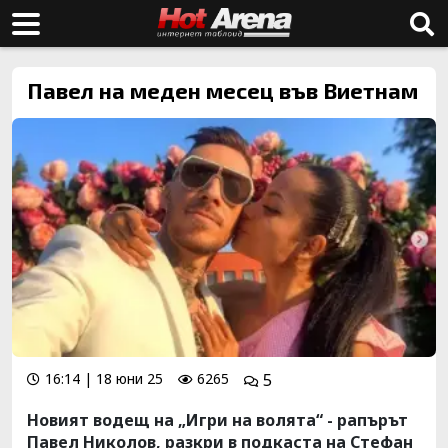
Павел на меден месец във Виетнам
16:14 | 18 юни 25
6265
5
Новият водещ на „Игри на волята“ - рапърът
Павел Николов, разкри в подкаста на Стефан