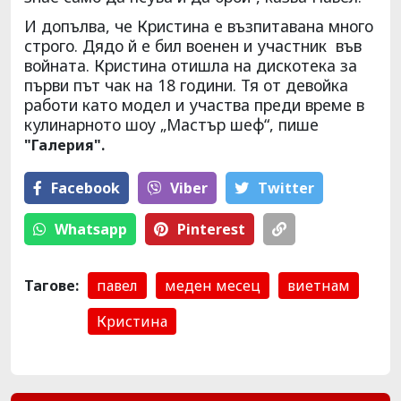
И допълва, че Кристина е възпитавана много
строго. Дядо й е бил военен и участник във
войната. Кристина отишла на дискотека за
първи път чак на 18 години. Тя от девойка
работи като модел и участва преди време в
кулинарното шоу „Мастър шеф“, пише
"Галерия".
Facebook
Viber
Тwitter
Whatsapp
Pinterest
Тагове:
павел
меден месец
виетнам
Кристина