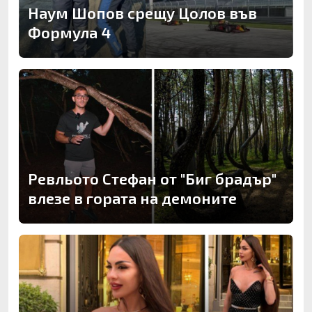
Наум Шопов срещу Цолов във
Формула 4
Ревльото Стефан от "Биг брадър"
влезе в гората на демоните