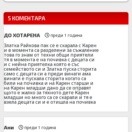
5 КОМЕНТАРА
ДО ХОТАРЕНА
преди 1 година
Златка Райкова пак се е скарала с Карен
и в момента са разделени за съжаление
това го знам от техни общи приятели
тя в момента е на почивка с децата си
и с нейна приятелка която е със
семейството си и Златка пуска сторита
само с децата си а преди винаги ама
винаги е пускала сторита когато са
били на почивка и на Карен старши и
на Карен младши дано да се оправят
щото е жалко за тяхното дете Карен
младши но много са се скарали и тя е
взела децата си и е отишла на почивка
Ани
преди 1 година