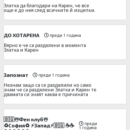
Златка да благодари на Карен, че все
още е до нея след всичките й изцепки.
ДО ХОТАРЕНА
преди 1 година
Вярно е че са разделени в момента
Златка и Карен
Запознат
преди 1 година
Незнам защо са се разделили но само
знам че са разделени Златка и Карен те
двамата си знаят каква е причината
🇧🇬☃️Фeн клyб☃️
преди
♻️Сoфия♻️ ⚡Зaпaд⚡🇧🇬 ☕☕
1 година