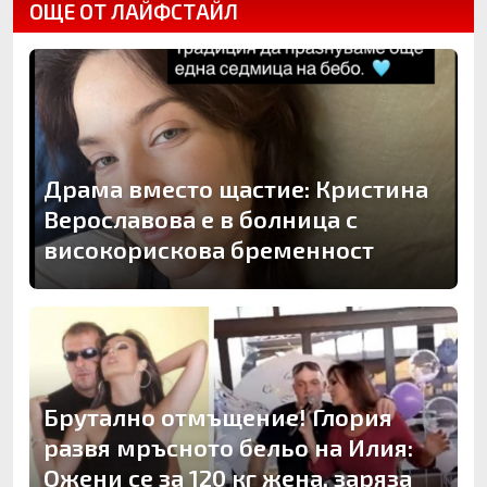
ОЩЕ ОТ ЛАЙФСТАЙЛ
Драма вместо щастие: Кристина
Верославова е в болница с
високорискова бременност
Брутално отмъщение! Глория
развя мръсното бельо на Илия:
Ожени се за 120 кг жена, заряза