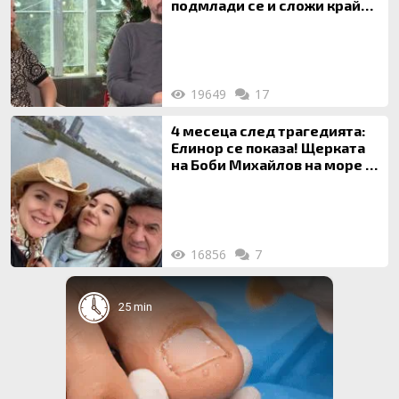
подмлади се и сложи край
на 20-годишен брак
19649
17
4 месеца след трагедията:
Елинор се показа! Щерката
на Боби Михайлов на море с
майка си
16856
7
25 min