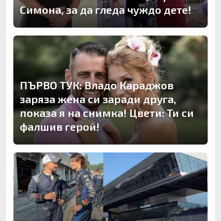
Симона, за да гледа чуждо дете!
ПЪРВО ТУК: Владо Караджов
заряза жена си заради друга,
показа я на снимка! Цвети: Ти си
фалшив герой!