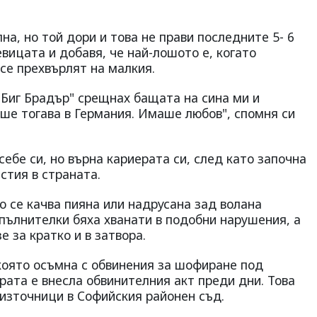
а, но той дори и това не прави последните 5- 6
евицата и добавя, че най-лошото е, когато
се прехвърлят на малкия.
"Биг Брадър" срещнах бащата на сина ми и
ше тогава в Германия. Имаше любов", спомня си
ебе си, но върна кариерата си, след като започна
стия в страната.
о се качва пияна или надрусана зад волана
пълнителки бяха хванати в подобни нарушения, а
е за кратко и в затвора.
която осъмна с обвинения за шофиране под
рата е внесла обвинителния акт преди дни. Това
 източници в Софийския районен съд.