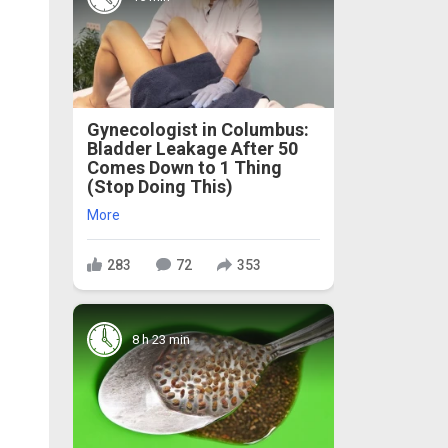
Gynecologist in Columbus:
Bladder Leakage After 50
Comes Down to 1 Thing
(Stop Doing This)
More
283
72
353
8 h 23 min