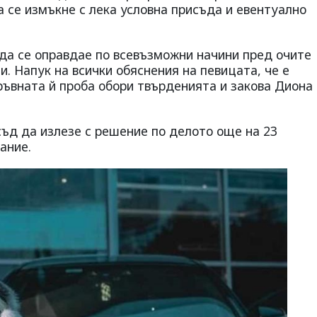
а се измъкне с лека условна присъда и евентуално
 да се оправдае по всевъзможни начини пред очите
чи. Напук на всички обяснения на певицата, че е
ръвната й проба обори твърденията и закова Диона
съд да излезе с решение по делото още на 23
ание.