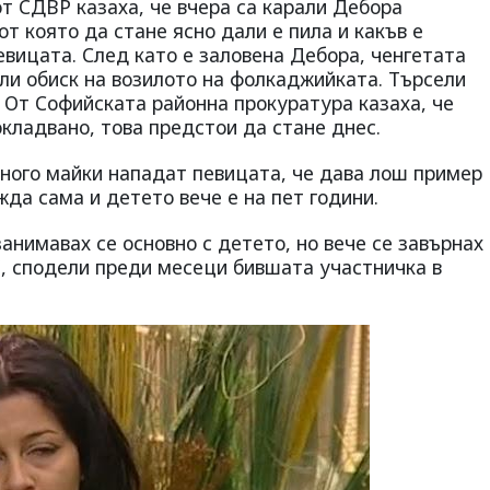
т СДВР казаха, че вчера са карали Дебора
т която да стане ясно дали е пила и какъв е
евицата. След като е заловена Дебора, ченгетата
или обиск на возилото на фолкаджийката. Търсели
. От Софийската районна прокуратура казаха, че
кладвано, това предстои да стане днес.
ного майки нападат певицата, че дава лош пример
жда сама и детето вече е на пет години.
занимавах се основно с детето, но вече се завърнах
", сподели преди месеци бившата участничка в