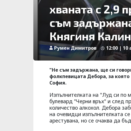
хваната с 2,9 
съм задържана
Княгиня Калин
Румен Димитров
12:00 | 10 
"Не съм задържана, ще си говор
фолкпевицата Дебора, за която с
София.
Изпълнителката на "Луд си по м
булевард "Черни връх" и след п
количество алкохол. Дебора заб
на очевидци изпълнителката се 
арестувана, но се очаква да бъд