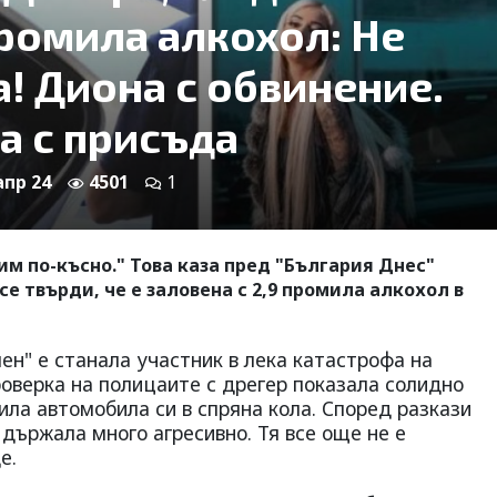
промила алкохол: Не
! Диона с обвинение.
а с присъда
апр 24
4501
1
им по-късно." Това каза пред "България Днес"
е твърди, че е заловена с 2,9 промила алкохол в
ен" е станала участник в лека катастрофа на
роверка на полицаите с дрегер показала солидно
ила автомобила си в спряна кола. Според разкази
държала много агресивно. Тя все още не е
е.