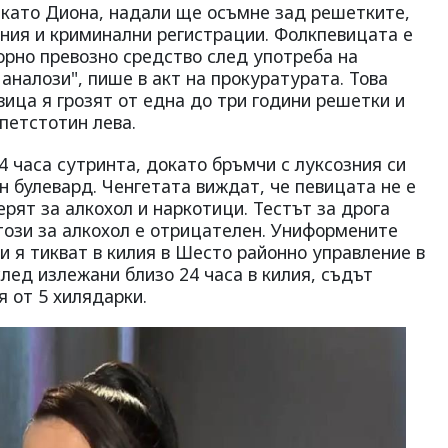
 като Диона, надали ще осъмне зад решетките,
ия и криминални регистрации. Фолкпевицата е
орно превозно средство след употреба на
аналози", пише в акт на прокуратурата. Това
вица я грозят от една до три години решетки и
 петстотин лева.
 4 часа сутринта, докато бръмчи с луксозния си
 булевард. Ченгетата виждат, че певицата не е
ерят за алкохол и наркотици. Тестът за дрога
този за алкохол е отрицателен. Униформените
 я тикват в килия в Шесто районно управление в
лед излежани близо 24 часа в килия, съдът
 от 5 хилядарки.