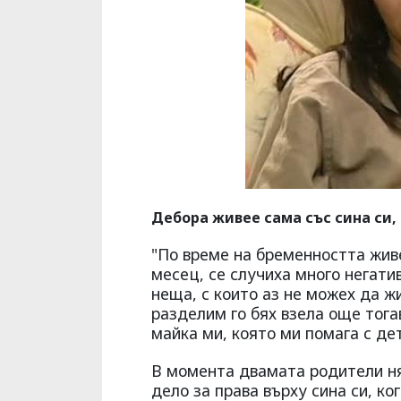
Дебора живее сама със сина си, 
"По време на бременността жив
месец, се случиха много негати
неща, с които аз не можех да ж
разделим го бях взела още тога
майка ми, която ми помага с дет
В момента двамата родители н
дело за права върху сина си, ко