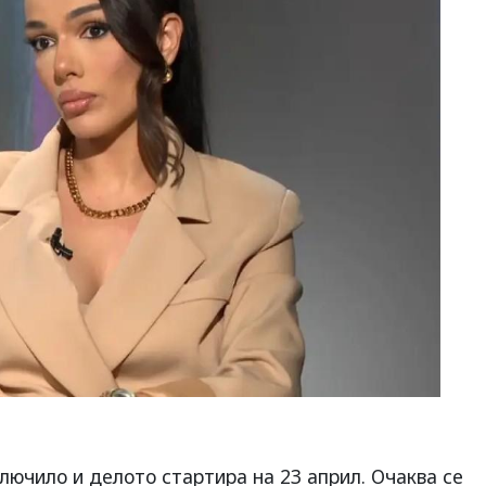
лючило и делото стартира на 23 април. Очаква се