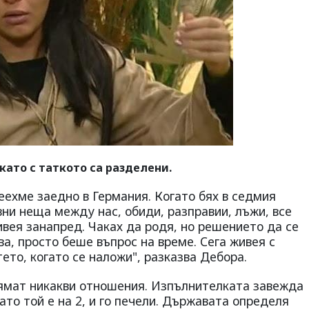
като с таткото са разделени.
еехме заедно в Германия. Когато бях в седмия
вни неща между нас, обиди, разправии, лъжи, все
ивея занапред. Чаках да родя, но решението да се
ва, просто беше въпрос на време. Сега живея с
ето, когато се наложи", разказва Дебора.
ямат никакви отношения. Изпълнителката завежда
гато той е на 2, и го печели. Държавата определя