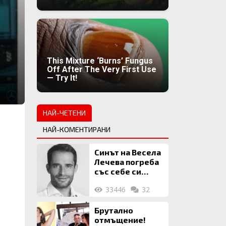
This Mixture ‘Burns’ Fungus
Off After The Very First Use
— Try It!
НАЙ-ЧЕТЕНИ
НАЙ-КОМЕНТИРАНИ
Синът на Весела
Лечева погреба
със себе си
биткойни за 2
33446
32
млн. евро
Брутално
отмъщение!