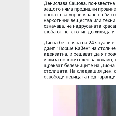
Денислава Сашова, по-известна
защото няма предишни провинен
погната за управляване на "мот
наркотични вещества или техни 
означава, че надрусаната краса
глоба от петстотин до хиляда и
Диона бе спряна на 24 януари в
джип "Порше Кайен" на столичен
адекватна, и решават да я пров
излиза положителен за кокаин, 
щракват белезниците на Диона и
столицата. На следващия ден, с
освободи певицата под гаранция