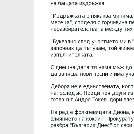
на бащата издръжка.
"Издръжката е някаква минималн
месеца", споделя с горчивина п
неразбирателствата между тях 
"Буквално след участието ми в 
започнах да пътувам, той живее
изпълнителката.
С днешна дата тя няма мъж до с
да записва нови песни и има уча
Дебора не е единствената, коят
напоследък. Преди нея други из
готвачът Андре Токев, дори влез
На ред е фолкпевицата Диона, 
влиянието на кокаин. Прокурату
разбра "България Днес" от свои