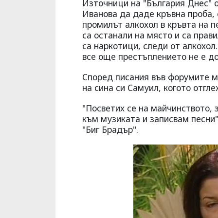
Източници на "България Днес" о
Иванова да даде кръвна проба, о
промилът алкохол в кръвта на п
са останали на място и са прав
са наркотици, следи от алкохол
все още престъплението не е до
Според писания във форумите м
на сина си Самуил, когото отгле
"Посветих се на майчинството, 
към музиката и записвам песни
"Биг Брадър".