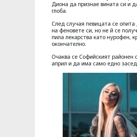
Диона да признае вината си и д
глоба.
След случая певицата се опита
на феновете си, но не й се полу
пила лекарства като нурофен, к
окончателно.
Очаква се Софийският районен 
април и да има само едно засед