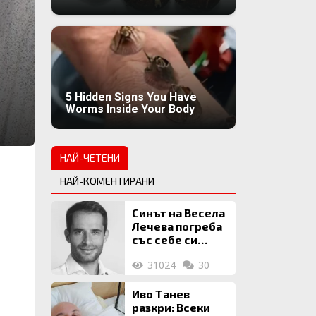
5 Hidden Signs You Have
Worms Inside Your Body
НАЙ-ЧЕТЕНИ
НАЙ-КОМЕНТИРАНИ
Синът на Весела
Лечева погреба
със себе си
биткойни за 2
31024
30
млн. евро
Иво Танев
разкри: Всеки