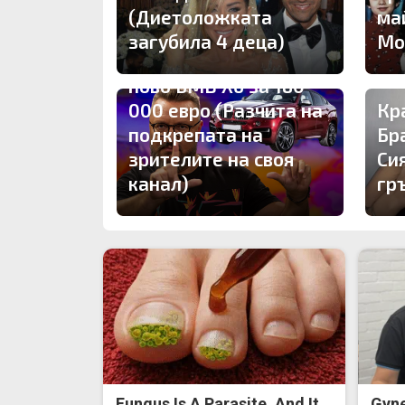
(Диетоложката
ма
загубила 4 деца)
Мо
Карбовски подкара
ново БМВ Х6 за 180
000 евро (Разчита на
Кр
подкрепата на
Бр
зрителите на своя
Си
канал)
гр
Fungus Is A Parasite, And It
Gyne