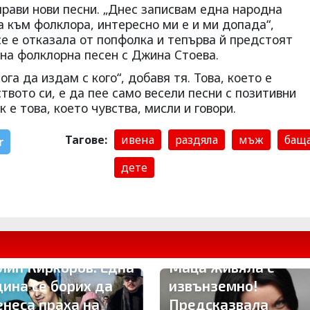
прави нови песни. „Днес записвам една народна
а към фолклора, интересно ми е и ми допада“,
 се е отказала от попфолка и тепърва й предстоят
дна фолклорна песен с Джина Стоева.
ога да издам с кого“, доба­вя тя. Това, което е
твото си, е да пее само весели песни с позитивни
к е това, което чувства, мисли и говори.
Тагове:
ивена
раздяла
мъж
бащ
r
дете
Милена Маркова-
лип Киркоров: Една
Маца живяла с
дина се борих да
извънземно!
енеса праха на
Предсказвала