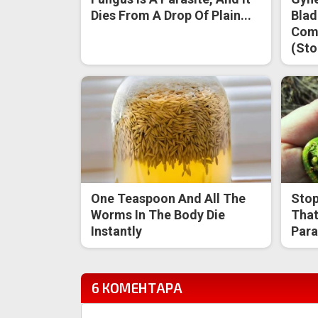
Dies From A Drop Of Plain...
Blad
Come
(Sto
One Teaspoon And All The
Stop
Worms In The Body Die
That
Instantly
Para
6 КОМЕНТАРА