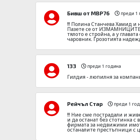
Бивш от МВР76
преди 1 
!!! Полина Станчева Хамид и
Пазете се от ИЗМАМНИЦИТЕ. 
тялото е стройна, а у глават
чаровник. Грозотията надежд
133
преди 1 година
Гилдия - люпилня за компаньо
Рейчъл Стар
преди 1 го
!!! Ние сме пострадали и жив
и да останат без стотинка с
фирмата за недвижими имоти
останалите престъпници с це