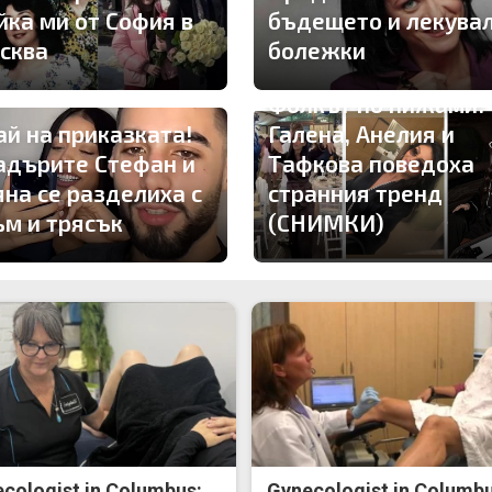
йка ми от София в
бъдещето и лекува
сква
болежки
Фолкът по пижами!
ай на приказката!
Галена, Анелия и
адърите Стефан и
Тафкова поведоха
яна се разделиха с
странния тренд
ъм и трясък
(СНИМКИ)
cologist in Columbus:
Gynecologist in Columbu