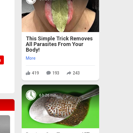
This Simple Trick Removes
All Parasites From Your
Body!
More
а
419
193
243
6 h 26 min