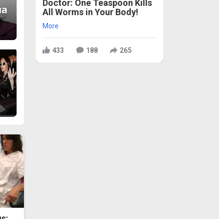
Doctor: One Teaspoon Kills
ла
All Worms in Your Body!
More
433
188
265
s: