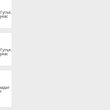
Гугъл.
укас
Гугъл.
укас
радат
т