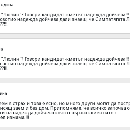
година
н "Люлин"? Говори кандидат-кметът надежда дойчева !!! 
розотио надежда дойчева дали знаеш, че Симпатягата Л
!!!.
на
н "Люлин"? Говори кандидат-кметът надежда дойчева !!! 
розотио надежда дойчева дали знаеш, че Симпатягата Л
!!!.
дина
еем в страх и това е ясно, но много други могат да пост
 висящ заем и без дом. Припомняме, че всичко започва о
 на надежда дойчева която свързва клиентите с
л измама. !!!