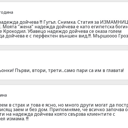
година
 надежда дойчева !!! Гугъл. Снимка. Статия за ИЗМАМНИ
Моята "жена" надежда дойчева е като египетска богин
а е Крокодил. Убавецо надеждо дойчева се оказа голем
а дойчева е с перфектен външен вид.!!!. Мършоооо Гроз
нки! Първи, втори, трети...само пари са им в главата!
дина
еем в страх и това е ясно, но много други могат да пост
 висящ заем и без дом. Припомняме, че всичко започва о
 на надежда дойчева която свързва клиентите с
л измама. !!!