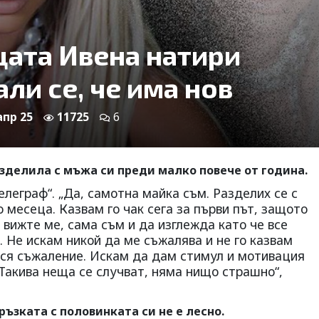
ата Ивена натири
ли се, че има нов
апр 25
11725
6
зделила с мъжа си преди малко повече от година.
ле­граф“. „Да, самотна майка съм. Разделих се с
месеца. Каз­вам го чак сега за първи път, защото
 вижте ме, сама съм и да изглежда като че все
а. Не искам никой да ме съжалява и не го казвам
ърся съжаление. Искам да дам стимул и мотивация
Такива неща се случват, няма нищо страшно“,
ъзката с поло­винката си не е лесно.