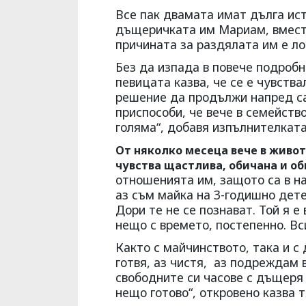
Все пак двамата имат дълга ист
дъщеричката им Мариам, вместо 
причината за раздялата им е ло
Без да изпада в пове­че подробн
певицата казва, че се е чувства
решение да продължи напред сам
приспособи, че вече в семейство
голяма“, добавя изпълнител­ката
От няколко месеца вече в живот
чувства щастлива, обича­на и об
отношенията им, защото са в на
аз съм майка на 3-годишно дете 
Дори те не се познават. Той я е
нещо с времето, постепенно. Вс
Както с майчинството, така и с
готвя, аз чистя, аз подреждам 
свободните си часо­ве с дъщеря
нещо готово“, откровено казва 