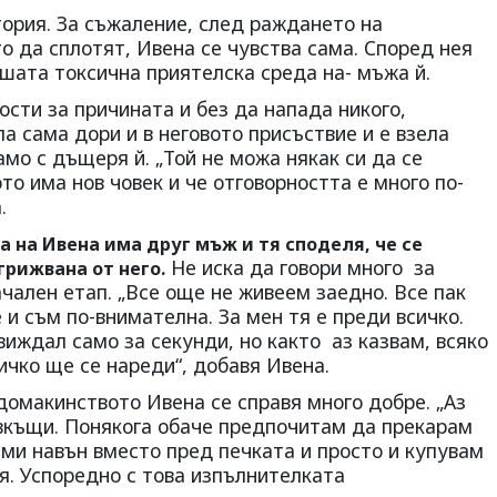
ория. За съжа­ление, след раждането на
да сплотят, Ивена се чув­ства сама. Според нея
шата токсична приятелска среда на- мъжа й.
ости за причината и без да напада никого,
ла сама дори и в неговото при­съствие и е взела
о с дъщеря й. „Той не можа някак си да се
то има нов човек и че отговор­ността е много по-
.
а на Ивена има друг мъж и тя споделя, че се
Не иска да говори много за
грижвана от него.
чален етап. „Все още не живе­ем заедно. Все пак
и съм по-вни­мателна. За мен тя е преди всичко.
 виждал само за секунди, но както аз казвам, всяко
ичко ще се нареди“, добавя Ивена.
 домакинството Ивена се справя много добре. „Аз
вкъщи. Понякога обаче предпочитам да прека­рам
 ми навън вместо пред печката и просто и купувам
тя. Успоредно с това изпълнителката