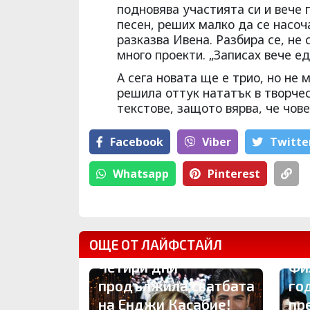
подновява участията си и вече 
песен, реших малко да се насоч
разказва Ивена. Разбира се, не
много проекти. „Записах вече е
А сега новата ще е трио, но не м
решила оттук ната­тък в творчес
тексто­ве, защото вярва, че чове
Facebook
Viber
Тwitte
Whatsapp
Pinterest
ОЩЕ ОТ ЛАЙФСТАЙЛ
Четири дни
Фи
продължила сватбата
го
на Енджи Касабие!
пр