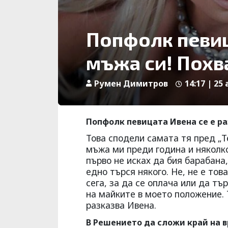
Попфолк певиц
мъжа си! Похва
Румен Димитров
14:17 | 25 
Попфолк певицата Ивена се е ра
Това сподели самата тя пред „Те
мъжа ми преди година и няколко 
първо не исках да бия барабана,
едно търся някого. Не, не е тов
сега, за да се оплача или да т
на майките в моето положение. 
разказ­ва Ивена.
В Решението да сложи край на вр