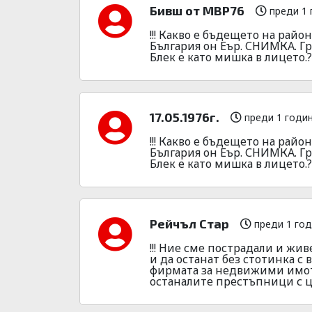
Бивш от МВР76
преди 1 
!!! Какво е бъдещето на райо
България он Еър. СНИМКА. Г
Блек е като мишка в лицето.???
17.05.1976г.
преди 1 годи
!!! Какво е бъдещето на райо
България он Еър. СНИМКА. Г
Блек е като мишка в лицето.???
Рейчъл Стар
преди 1 го
!!! Ние сме пострадали и жив
и да останат без стотинка с
фирмата за недвижими имоти
останалите престъпници с це