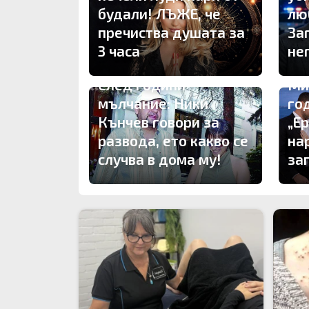
будали! ЛЪЖЕ, че
лю
пречиства душата за
Заг
3 часа
не
След години
Ми
мълчание: Ники
го
Кънчев говори за
„Е
развода, ето какво се
на
случва в дома му!
за