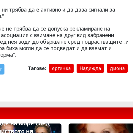
 ни трябва да е активно и да дава сигнали за
."
че не трябва да се допуска рекламиране на
 асоциация с взимане на друг вид забранени
ред нея води до объркване сред подрастващите „и
а биха могли да се подведат и да вземат и
орма".
Тагове:
ергенка
Надежда
диона
r
мона Пейчева
иде на море след
ийството на