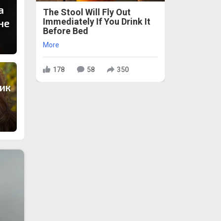
а
The Stool Will Fly Out
Immediately If You Drink It
не
Before Bed
More
178
58
350
ик