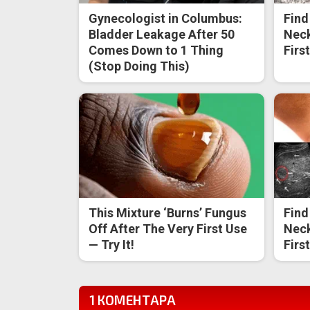
Gynecologist in Columbus:
Find
Bladder Leakage After 50
Neck
Comes Down to 1 Thing
Firs
(Stop Doing This)
This Mixture ‘Burns’ Fungus
Find
Off After The Very First Use
Neck
— Try It!
Firs
1 КОМЕНТАРА