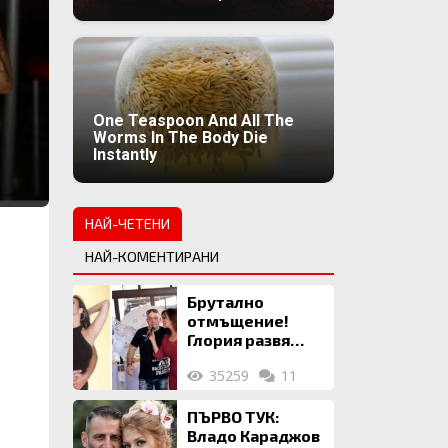
One Teaspoon And All The
Worms In The Body Die
Instantly
НАЙ-ЧЕТЕНИ
НАЙ-КОМЕНТИРАНИ
Брутално
отмъщение!
Глория развя
мръсното бельо
35259
11
на Илия: Ожени
се за 120 кг
жена, заряза
ПЪРВО ТУК:
Симона, за да
Владо Караджов