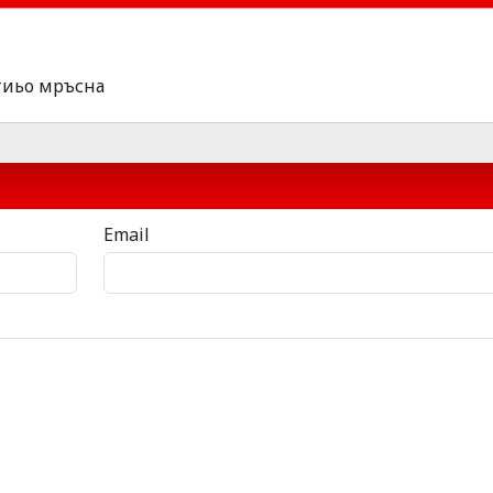
стиьо мръсна
Email