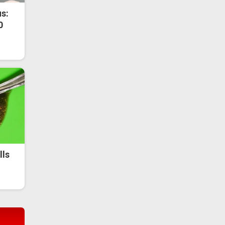
s:
0
lls