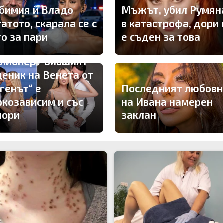
бимия й Владо
Мъжът, убил Румян
атото, скарала се с
в катастрофа, дори 
го за пари
е съден за това
лионер? Бившият
деник на Венета от
ргенът“ е
Последният любовн
ркозависим и със
на Ивана намерен
пори
заклан