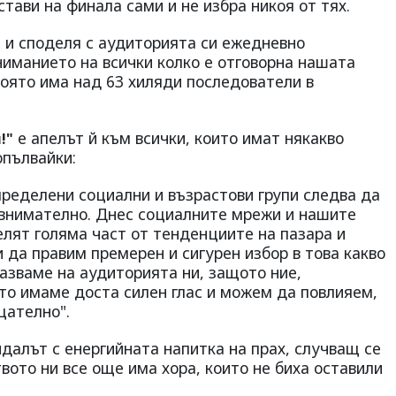
тави на финала сами и не избра никоя от тях.
и и споделя с аудиторията си ежедневно
ниманието на всички колко е отговорна нашата
която има над 63 хиляди последователи в
е апелът й към всички, които имат някакво
!"
опълвайки:
пределени социални и възрастови групи следва да
внимателно. Днес социалните мрежи и нашите
лят голяма част от тенденциите на пазара и
и да правим премерен и сигурен избор в това какво
азваме на аудиторията ни, защото ние,
то имаме доста силен глас и можем да повлияем,
цателно".
далът с енергийната напитка на прах, случващ се
твото ни все още има хора, които не биха оставили