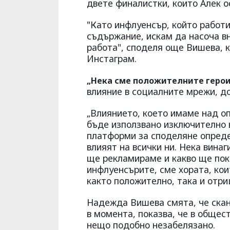
двете финалистки, които Алек ос
"Като инфлуенсър, който работ
съдържание, искам да насоча в
работа", споделя още Вишева, 
Инстаграм.
„Нека сме положителните герои
влияние в социалните мрежи, д
„Влиянието, което имаме над о
бъде използвано изключително 
платформи за споделяне опреде
влияят на всички ни. Нека винаг
ще рекламираме и какво ще пок
инфлуенсърите, сме хората, кои
както положително, така и отри
Надежда Вишева смята, че скан
в момента, показва, че в общес
нещо подобно незабелязано.