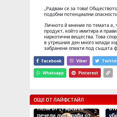
„Радвам се за това! Обществото
подобни потенциални опасности
Личното й мнение по темата е, 
продукт, който имитира и прави
наркотични вещества. Това спо
в утрешния ден много млади хор
забранени опиати под същата ф
Facebook
Viber
Тwitte
Whatsapp
Pinterest
ОЩЕ ОТ ЛАЙФСТАЙЛ
Си
Нели от „Търси се“
от
печели луди пари от
уб