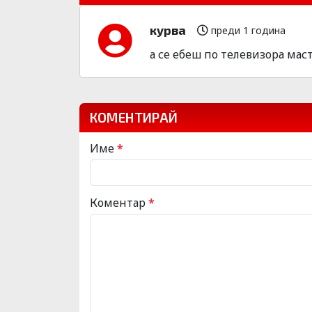
курва
преди 1 година
а се ебеш по телевизора ма
КОМЕНТИРАЙ
Име
*
Коментар
*