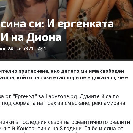
сина си: И ергенката
И на Диона
авг 24
7371
1
ително притеснена, ако детето ми има свободен
азара, който на този етап дори не е доказано, че е
 от "Ергенът" за Ladyzone.bg. Думите й са по
а под формата на прах за смъркане, рекламирана
нички в последния сезон на романтичното риалити
инът й Константин е на 8 години. Тя бе и една от