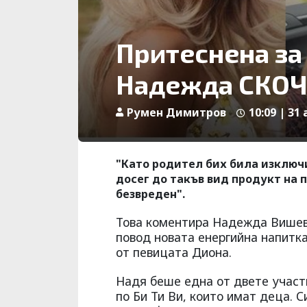
Притеснена за 
Надежда СКОЧ
Румен Димитров
10:09 | 31 
"Като родител бих била изключ
досег до такъв вид продукт на п
безвреден".
Това коментира Надежда Вишева
повод новата енергийна напитк
от певицата Диона.
Надя беше една от двете участ
по Би Ти Ви, които имат деца. С