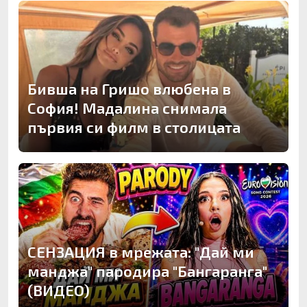
Бивша на Гришо влюбена в
София! Мадалина снимала
първия си филм в столицата
СЕНЗАЦИЯ в мрежата: "Дай ми
манджа" пародира "Бангаранга"
(ВИДЕО)