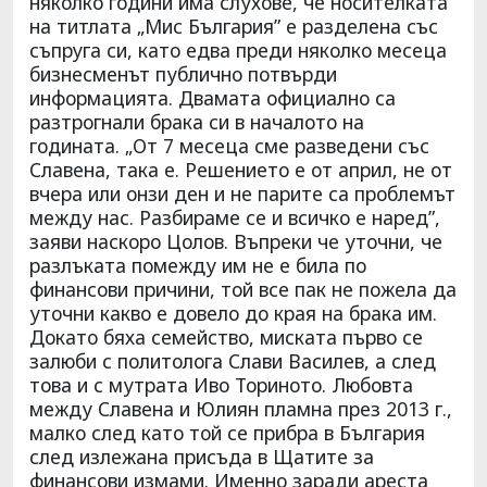
няколко години има слухове, че носителката
на титлата „Мис България” е разделена със
съпруга си, като едва преди няколко месеца
бизнесменът публично потвърди
информацията. Двамата официално са
разтрогнали брака си в началото на
годината. „От 7 месеца сме разведени със
Славена, така е. Решението е от април, не от
вчера или онзи ден и не парите са проблемът
между нас. Разбираме се и всичко е наред”,
заяви наскоро Цолов. Въпреки че уточни, че
разлъката помежду им не е била по
финансови причини, той все пак не пожела да
уточни какво е довело до края на брака им.
Докато бяха семейство, миската първо се
залюби с политолога Слави Василев, а след
това и с мутрата Иво Ториното. Любовта
между Славена и Юлиян пламна през 2013 г.,
малко след като той се прибра в България
след излежана присъда в Щатите за
финансови измами. Именно заради ареста