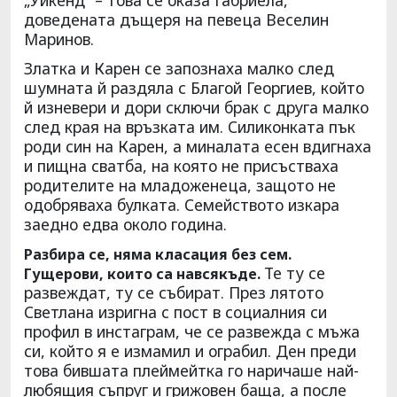
доведената дъщеря на певеца Веселин
Маринов.
Златка и Карен се запознаха малко след
шумната й раздяла с Благой Георгиев, който
й изневери и дори сключи брак с друга малко
след края на връзката им. Силиконката пък
роди син на Карен, а миналата есен вдигнаха
и пищна сватба, на която не присъстваха
родителите на младоженеца, защото не
одобряваха булката. Семейството изкара
заедно едва около година.
Разбира се, няма класация без сем.
Те ту се
Гущерови, които са навсякъде.
развеждат, ту се събират. През лятото
Светлана изригна с пост в социалния си
профил в инстаграм, че се развежда с мъжа
си, който я е измамил и ограбил. Ден преди
това бившата плеймейтка го наричаше най-
любящия съпруг и грижовен баща, а после