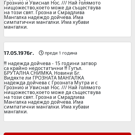
Грознио и Увиснал Нос. /// Най голямото
нищожество,което може да съществува
на този свят. Грозна и Смрадлива
Мангалка надеждо дойчева. Има
симпатични мангалки. Има хубави
мангалки.
17.05.1976г.
преди 1 година
!!! надежда дойчева - 15 години затвор
са крайно недостатъчни !!! Гугъл.
БРУТАЛНА СНИМКА. Новини Бг.
Видяхте ли ГРОЗНАТА МАНГАЛКА
надежда дойчева с Грозната Мутра и с
Грознио и Увиснал Нос. /// Най голямото
нищожество,което може да съществува
на този свят. Грозна и Смрадлива
Мангалка надеждо дойчева. Има
симпатични мангалки. Има хубави
мангалки.