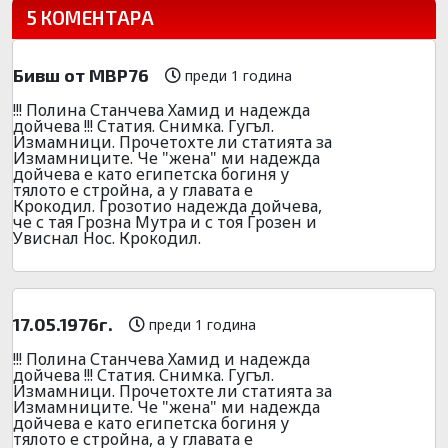
5 КОМЕНТАРА
Бивш от МВР76
преди 1 година
!!! Полина Станчева Хамид и надежда
дойчева !!! Статия. Снимка. Гугъл.
Измамници. Прочетохте ли статията за
Измамниците. Че "жена" ми надежда
дойчева е като египетска богиня у
тялото е стройна, а у главата е
Крокодил. Грозотио надежда дойчева,
че с тая Грозна Мутра и с тоя Грозен и
Увиснал Нос. Крокодил.
17.05.1976г.
преди 1 година
!!! Полина Станчева Хамид и надежда
дойчева !!! Статия. Снимка. Гугъл.
Измамници. Прочетохте ли статията за
Измамниците. Че "жена" ми надежда
дойчева е като египетска богиня у
тялото е стройна, а у главата е