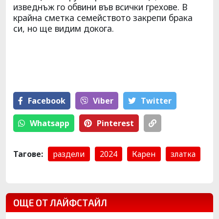
изведнъж го обвини във всички грехове. В
крайна сметка семейството закрепи брака
си, но ще видим докога.
Facebook
Viber
Тwitter
Whatsapp
Pinterest
Тагове:
раздели
2024
Карен
златка
ОЩЕ ОТ ЛАЙФСТАЙЛ