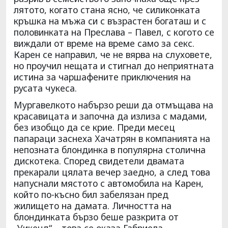
лятото, когато стана ясно, че силиконката
кръшка на мъжа си с възрастен богаташ и с
половинката на Преслава – Павел, с когото се
виждали от време на време само за секс.
Карен се направил, че не вярва на слуховете,
но проучил нещата и стигнал до неприятната
истина за чаршафените приключения на
русата чукеса.
Мургавелкото набързо реши да отмъщава на
красавицата и започна да излиза с мадами,
без изобщо да се крие. Преди месец
папараци заснеха Хачатрян в компанията на
непозната блондинка в популярна столична
дискотека. Според свидетели двамата
прекарали цялата вечер заедно, а след това
напуснали мястото с автомобила на Карен,
който по-късно бил забелязан пред
жилището на дамата. Личността на
блондинката бързо беше разкрита от
„Уикенд“ – това се оказа Габриела,