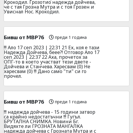
Крокодил. Грозотио надежда дойчева,
че с тая Грозна Мутра и с тоя Грозен и
Увиснал Нос. Крокодил.
Бивш от МВР76
преди 1 година
!!! Ало 17 сеп 2023 | 22:31 21 Ех, коя е тази
Надежда Дойчева, беее?! Отговор Ало 17
сеп 2023 | 22:37 22 Аха, прочетох за
ОПГ-то в което участват тези двете -
Дойчева и Станчева. Харесвам (0) Не
харесвам (0) !!! Дано само "ти" си го
прочел.
Бивш от МВР76
преди 1 година
!!! надежда дойчева - 15 години затвор
са крайно недостатъчни !!! Гугъл.
БРУТАЛНА СНИМКА. Новини Бг.
Видяхте ли ГРОЗНАТА МАНГАЛКА
надежда дойчева с Грозната Мутра и с