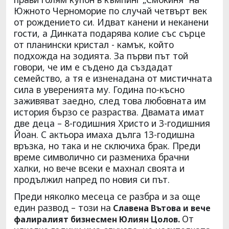
Южното Черноморие по случай четвърт век
от рождението си. Идват канени и неканени
гости, а Динката подарява колие със сърце
от планински кристал - камък, който
подхожда на зодията. За първи път той
говори, че им е съдено да създадат
семейство, а тя е изненадана от мистичната
сила в уверенията му. Година по-късно
заживяват заедно, след това любовната им
история бързо се разраства. Двамата имат
две деца – 8-годишния Христо и 3-годишния
Йоан. С актьора имаха дълга 13-годишна
връзка, но така и не сключиха брак. Преди
време символично си размениха брачни
халки, но вече всеки е махнал своята и
продължил напред по новия си път.
Преди няколко месеца се разбра и за още
един развод – този на
Славена Вътова и вече
От
фалиралият бизнесмен Юлиян Цолов.