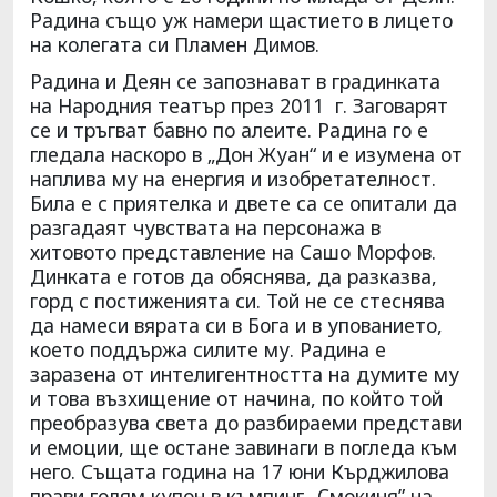
Радина също уж намери щастието в лицето
на колегата си Пламен Димов.
Радина и Деян се запознават в градинката
на Народния театър през 2011 г. Заговарят
се и тръгват бавно по алеите. Радина го е
гледала наскоро в „Дон Жуан“ и е изумена от
наплива му на енергия и изобретателност.
Била е с приятелка и двете са се опитали да
разгадаят чувствата на персонажа в
хитовото представление на Сашо Морфов.
Динката е готов да обяснява, да разказва,
горд с постиженията си. Той не се стеснява
да намеси вярата си в Бога и в упованието,
което поддържа силите му. Радина е
заразена от интелигентността на думите му
и това възхищение от начина, по който той
преобразува света до разбираеми представи
и емоции, ще остане завинаги в погледа към
него. Същата година на 17 юни Кърджилова
прави голям купон в къмпинг „Смокиня” на