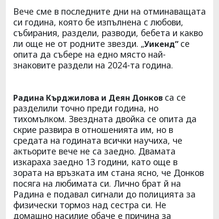
Вече сме в последните дни на отминаващата
си година, която бе изпълнена с любови,
събирания, раздели, разводи, бебета и какво
ли още не от родните звезди. „
се
Уикенд”
опита да събере на едно място най-
знаковите раздели на 2024-та година.
са се
Радина Кърджилова и Деян Донков
разделили точно преди година, но
тихомълком. Звездната двойка се опита да
скрие развира в отношенията им, но в
средата на годината всички научиха, че
актьорите вече не са заедно. Двамата
изкараха заедно 13 години, като още в
зората на връзката им стана ясно, че Донков
посяга на любимата си. Лично брат й на
Радина е подавал сигнали до полицията за
физически тормоз над сестра си. Не
домашно насилие обаче е причина за