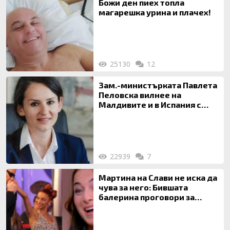
Божи ден пиех топла
магарешка урина и плачех!
25130
12
Зам.-министърката Павлета
Пеловска вилнее на
Малдивите и в Испания с
богата любовница – брокер
на недвижими имоти
22939
7
Мартина на Слави не иска да
чува за него: Бившата
балерина проговори за
живота си с Дългия