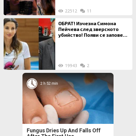
22512
11
ОБРАТ! Изчезна Симона
Пейчева след зверското
убийство! Появи се заповед
за локализирането й
19943
2
2 h 52 min
Fungus Dries Up And Falls Off