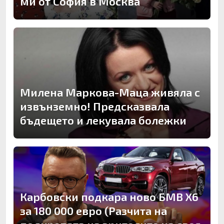
ми от София в Москва
Милена Маркова-Маца живяла с
извънземно! Предсказвала
бъдещето и лекувала болежки
Карбовски подкара ново БМВ Х6
за 180 000 евро (Разчита на