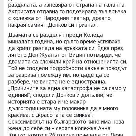
раздялата, а изневяра от страна на таланта.
Актрисата отдавна го подозирала във връзка
с колежка от Народния театър, докато
накрая самият Донков си признал.
Двамата се разделят преди Коледа
миналата година, но дълго време успяваха
да крият разпада на връзката си. Едва през
лятото Дон Жуанът от Видин потвърди, че
двамата са сложили край на отношенията си.
Той не сподели подробности какъв е поводът
за разрива помежду им, но даде да се
разбере, че вината не е едностранна.
„Причините за една катастрофа не са само у
единия!“, сподели Донков и допълни, че
историята е стара и че макар
дългогодишната му половинка да е много
красива, с „красотата се свиква“.
Секссимволът на българското кино има нова
жена до себе си – своята колежка Анна
Кошко, която е 26 години по-млада от Деян.