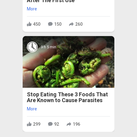
After The First Use
More
450
150
260
9 h 5 min
Stop Eating These 3 Foods That
Are Known to Cause Parasites
More
299
92
196