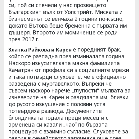
си, той си спечели у нас прозвището
Българският вълк от Уолстрийт. Миската и
бизнесменът се венчаха 2 години по-късно,
докато Вътова беше бременна с първата им
дъщеря. Второто им момиченце се роди
през 2017 г.
е поредният брак,
Златка Райкова и Карен
който се разпадна през изминалата година.
Наскоро изкусителката махна фамилията
Хачатрян от профила си в социалните мрежи
и така потвърди слуховете, че е официално
разведена с мургавелкото. Въпреки че
съвсем наскоро нарече „глупости“ мълвата за
изневерите на Карен и раздялата им, близки
до русото изкушение с половин уста
потвърдиха развода. Документите
блондинката подала преди месец и с
арменеца си казали „чао” по бързата
процедура с взаимно съгласие. Слуховете за
разрив в семейството започнаха още през