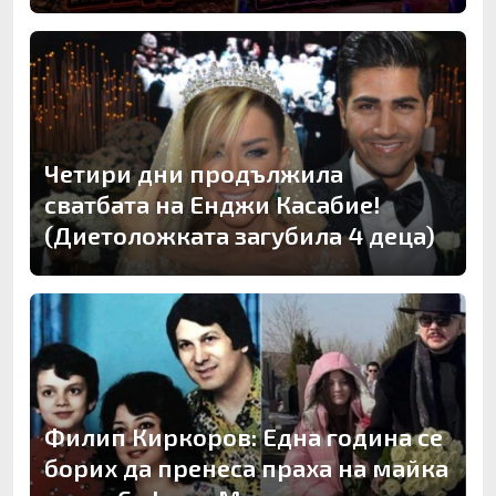
Четири дни продължила
сватбата на Енджи Касабие!
(Диетоложката загубила 4 деца)
Филип Киркоров: Една година се
борих да пренеса праха на майка