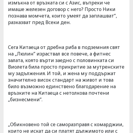
измъкна от връзката си с Азис, въпреки че
имаше железен договор с него? Просто Ники
познава момчета, които умеят да заплашват”,
разказват пред Всеки ден.
Сега Китаеца от дребна риба в подземния свят
на „Люлин” израствал все повече, а фитнес
залата, която върти заедно с половинката си
Виолета била просто прикритие за мутренските
му задължения. И той, и жена му поддържат
значително висок стандарт на живот и това
било възможно единствено благодарение на
връзките на Китаеца с нетолкова почтени
„бизнесмени”.
„Обикновено той се саморазправя с комарджии,
които не искат да си платят дължимото или с