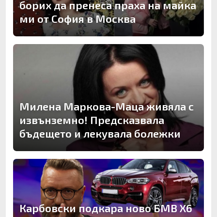
борих да пренеса праха на майка
ми от София в Москва
Милена Маркова-Маца живяла с
извънземно! Предсказвала
бъдещето и лекувала болежки
Карбовски подкара ново БМВ Х6