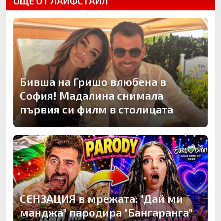
ОЩЕ ОТ ЛАЙФСТАЙЛ
Бивша на Гришо влюбена в
София! Мадалина снимала
първия си филм в столицата
СЕНЗАЦИЯ в мрежата: "Дай ми
манджа" пародира "Бангаранга"