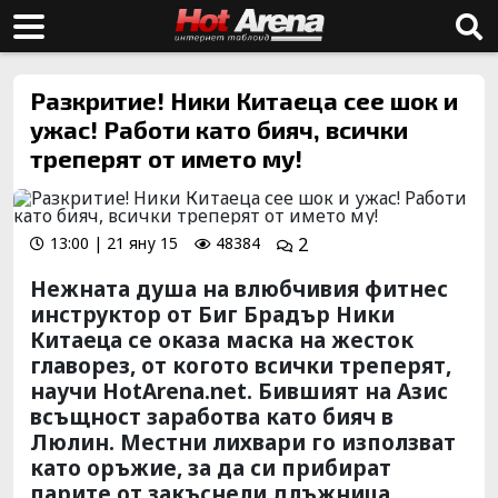
Разкритие! Ники Китаеца сее шок и
ужас! Работи като бияч, всички
треперят от името му!
13:00 | 21 яну 15
48384
2
Нежната душа на влюбчивия фитнес
инструктор от Биг Брадър Ники
Китаеца се оказа маска на жесток
главорез, от когото всички треперят,
научи HotArena.net. Бившият на Азис
всъщност заработва като бияч в
Люлин. Местни лихвари го използват
като оръжие, за да си прибират
парите от закъснели длъжница.