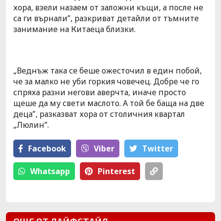
хора, взели назаем от заложни къщи, а после не
са ги върнали”, разкриват детайли от тъмните
занимание на Китаеца близки.
„Веднъж така се беше ожесточил в един побой,
че за малко не уби горкия човечец. Добре че го
спряха разни негови аверчта, иначе просто
щеше да му свети маслото. А той бе баща на две
деца”, разказват хора от столичния квартал
„Люлин”.
Facebook
Viber
Тwitter
Whatsapp
Pinterest