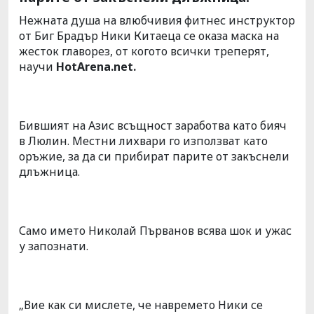
Нежната душа на влюбчивия фитнес инструктор
от Биг Брадър Ники Китаеца се оказа маска на
жесток главорез, от когото всички треперят,
научи
HotArena.net.
Бившият на Азис всъщност заработва като бияч
в Люлин. Местни лихвари го използват като
оръжие, за да си прибират парите от закъснели
длъжница.
Само името Николай Първанов всява шок и ужас
у запознати.
„Вие как си мислете, че навремето Ники се