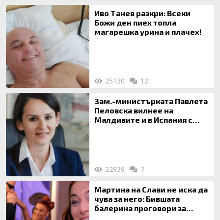
Иво Танев разкри: Всеки
Божи ден пиех топла
магарешка урина и плачех!
25130
12
Зам.-министърката Павлета
Пеловска вилнее на
Малдивите и в Испания с
богата любовница – брокер
на недвижими имоти
22939
7
Мартина на Слави не иска да
чува за него: Бившата
балерина проговори за
живота си с Дългия