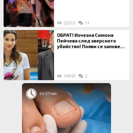
22512
11
ОБРАТ! Изчезна Симона
Пейчева след зверското
убийство! Появи се заповед
за локализирането й
19943
2
3 h 37 min