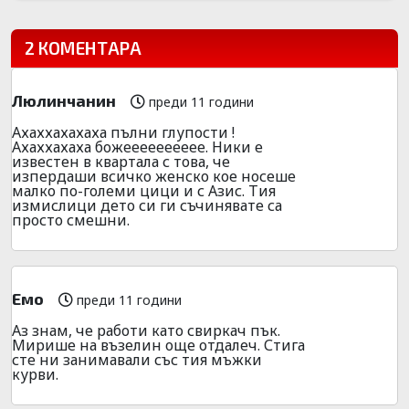
2 КОМЕНТАРА
Люлинчанин
преди 11 години
Ахаххахахаха пълни глупости !
Ахаххахаха божееееееееее. Ники е
известен в квартала с това, че
изпердаши всичко женско кое носеше
малко по-големи цици и с Азис. Тия
измислици дето си ги съчинявате са
просто смешни.
Емо
преди 11 години
Аз знам, че работи като свиркач пък.
Мирише на възелин още отдалеч. Стига
сте ни занимавали със тия мъжки
курви.