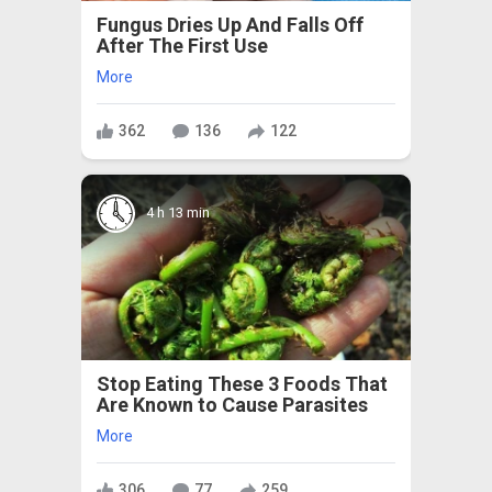
Fungus Dries Up And Falls Off
After The First Use
More
362
136
122
4 h 13 min
Stop Eating These 3 Foods That
Are Known to Cause Parasites
More
306
77
259