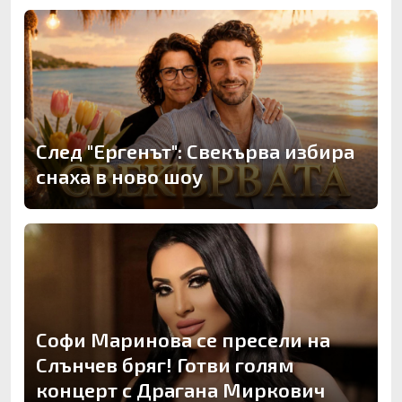
След "Ергенът": Свекърва избира
снаха в ново шоу
Софи Маринова се пресели на
Слънчев бряг! Готви голям
концерт с Драгана Миркович