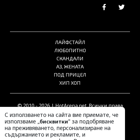
ЛАЙФСТАЙЛ
ЛЮБОПИТНО
СКАНДАЛИ
АЗ, ЖЕНАТА
ПОД ПРИЦЕЛ
ХИП ХОП
© 2010 - 2026 | HotArena.net. Всички права
запазени.
С използването на сайта вие приемате, че
използваме „
" за подобряване
бисквитки
на преживяването, персонализиране на
РЕКЛАМА
съдържанието и рекламите, и
КОНТАКТИ