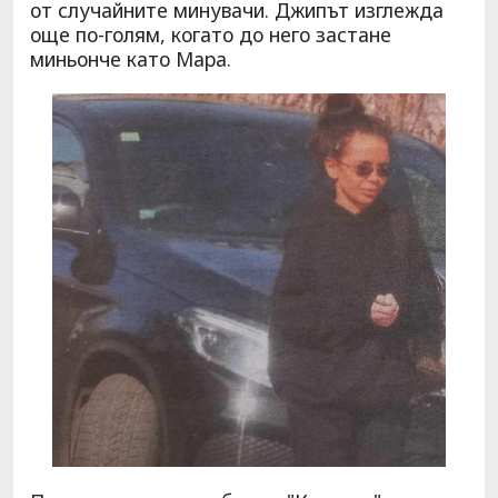
от случайните минувачи. Джипът изглежда
още по-голям, когато до него застане
миньонче като Мара.