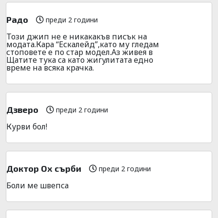
Радо
преди 2 години
Този джип не е никакакъв писък на
модата.Кара “Ескалейд”,като му гледам
стоповете е по стар модел.Аз живея в
Щатите тука са като жигулитата едно
време на всяка крачка.
Дзверо
преди 2 години
Курви бол!
Доктор Ох сърби
преди 2 години
Боли ме швепса