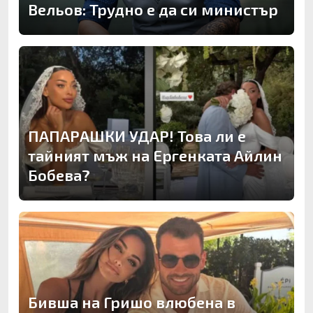
Вельов: Трудно е да си министър
ПАПАРАШКИ УДАР! Това ли е
тайният мъж на Ергенката Айлин
Бобева?
Бивша на Гришо влюбена в