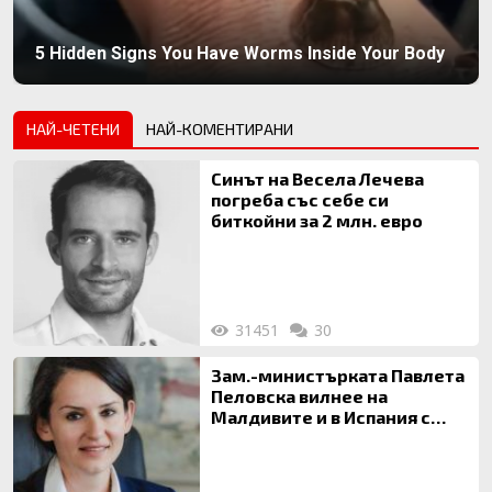
5 Hidden Signs You Have Worms Inside Your Body
НАЙ-ЧЕТЕНИ
НАЙ-КОМЕНТИРАНИ
Синът на Весела Лечева
погреба със себе си
биткойни за 2 млн. евро
31451
30
Зам.-министърката Павлета
Пеловска вилнее на
Малдивите и в Испания с
богата любовница – брокер
на недвижими имоти