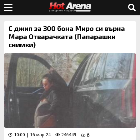
С джип за 300 бона Миро си върна
Мара Отварачката (Папарашки
снимки)
10:00 | 16 мар 24
246449
6