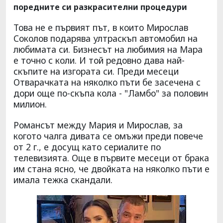
поредните си разкрасителни процедури
Това не е първият път, в които Мирослав
Соколов подарява ултраскъп автомобил на
любимата си. Бизнесът на любимия на Мара
е точно с коли. И той редовно дава най-
скъпите на изгората си. Преди месеци
Отварачката на няколко пъти бе засечена с
дори още по-скъпа кола - "Ламбо" за половин
милион.
Романсът между Мария и Мирослав, за
когото чалга дивата се омъжи преди повече
от 2 г., е досущ като сериалите по
телевизията. Още в първите месеци от брака
им стана ясно, че двойката на няколко пъти е
имала тежка скандали.