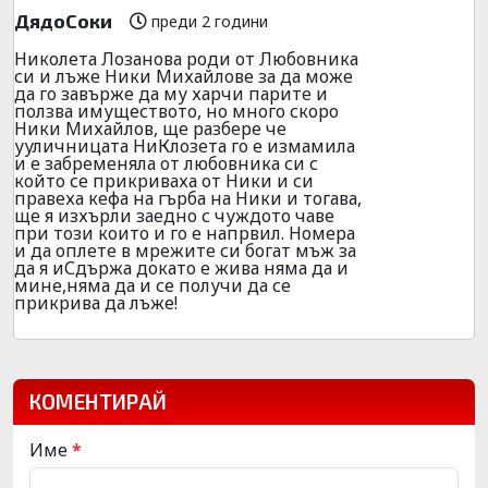
ДядоСоки
преди 2 години
Николета Лозанова роди от Любовника
си и лъже Ники Михайлове за да може
да го завърже да му харчи парите и
ползва имуществото, но много скоро
Ники Михайлов, ще разбере че
ууличницата НиКлозета го е измамила
и е забременяла от любовника си с
който се прикриваха от Ники и си
правеха кефа на гърба на Ники и тогава,
ще я изхърли заедно с чуждото чаве
при този които и го е напрвил. Номера
и да оплете в мрежите си богат мъж за
да я иСдържа докато е жива няма да и
мине,няма да и се получи да се
прикрива да лъже!
КОМЕНТИРАЙ
Име
*