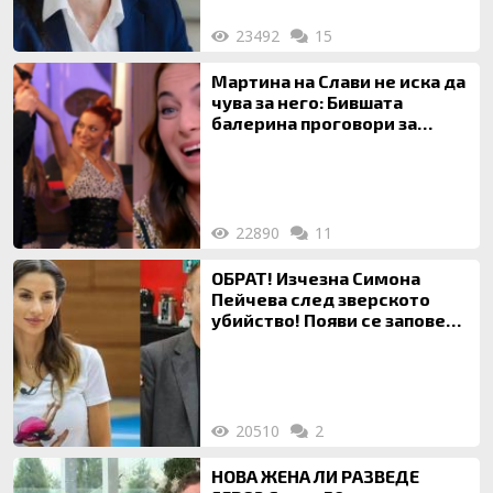
23492
15
Мартина на Слави не иска да
чува за него: Бившата
балерина проговори за
живота си с Дългия
22890
11
ОБРАТ! Изчезна Симона
Пейчева след зверското
убийство! Появи се заповед
за локализирането й
20510
2
НОВА ЖЕНА ЛИ РАЗВЕДЕ