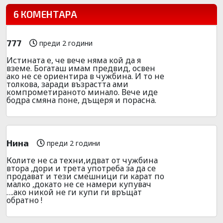
6 КОМЕНТАРА
777
преди 2 години
Истината е, че вече няма кой да я
вземе. Богаташ имам предвид, освен
ако не се ориентира в чужбина. И то не
толкова, заради възрастта ами
компрометираното минало. Вече иде
бодра смяна поне, дъщеря и порасна.
Нина
преди 2 години
Колите не са техни,идват от чужбина
втора ,дори и трета употреба за да се
продават и тези смешници ги карат по
малко ,докато не се намери купувач
….ако никой не ги купи ги връщат
обратно !