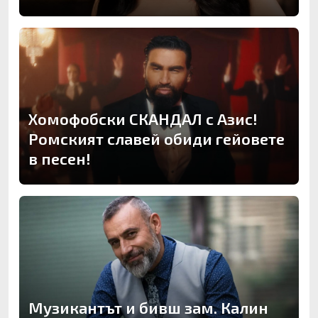
Хомофобски СКАНДАЛ с Азис!
Ромският славей обиди гейовете
в песен!
Музикантът и бивш зам. Калин