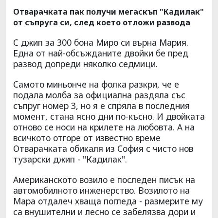
Отварачката пак получи мегаскъп "Кадилак"
от съпруга си, след което отложи развода
С джип за 300 бона Миро си върна Мария.
Една от най-обсъжданите двойки бе пред
развод допреди няколко седмици.
Самото миньонче на фолка разкри, че е
подала молба за официална раздяла със
съпруг номер 3, но я е спряла в последния
момент, стана ясно дни по-късно. И двойката
отново се носи на крилете на любовта. А на
всичкото отгоре от известно време
Отварачката обикаля из София с чисто нов
тузарски джип - "Кадилак".
Американското возило е последен писък на
автомобилното инженерство. Возилото на
Мара отдалеч хваща погледа - размерите му
са внушителни и лесно се забелязва дори и