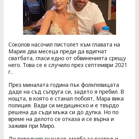
Соколов насочил пистолет към главата на
Мария два месеца преди да вдигнат
сватбата, гласи едно от обвиненията срещу
него. Това се е случило през септември 2021
г..
През миналата година пък фолкпевицата
даде на съд съпруга си, задето я пребил. В
нощта, в която е станал побоят, Мара вика
полиция. Вади си медицинско и е твърдо
решена да съди мъжа си до дупка. Но по
време на делото се отказа и се върна и
заживя при Миро.
До поредния скандал, молба за развод и