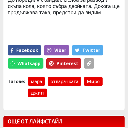
скъпа кола, която събра двойката. Докога ще
продължава така, предстои да видим.
Facebook
Viber
Тwitter
Whatsapp
Pinterest
Тагове:
мара
отварачката
Миро
джип
ОЩЕ ОТ ЛАЙФСТАЙЛ