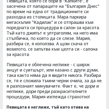
Певицата, която се бори в "Капките", е
засечена от папараците на "България Днес"
по време на една от традиционните си
разходка из столицата. Мара паркира
мегаскъпия "Кадилак" и се отпрашва към
поредната си процедура в салон за красота.
Тъй като джипът е ултраголям, на него има
стълбичка, по която да се слезе. Мария,
разбира се, я използва. А щом скача от
возилото, се запътва към целта си - салона
за красота.
Певицата е облечена неглиже - с широк
анцуг и суитшърт, или казано с други думи,
така както няма да я видите никога. Разбира
се, тя е сложила тъмни черни очила, за да не
я разпознаят минувачите. Факт е, че дори и
неглиже, дори преди разкрасителните
процедури, Мария изглежда страхотно!
Певицата е неглиже, тъй като отива на