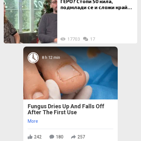
ГЕРО? Стопи 50 кила,
подмлади се и сложи край
на 20-годишен брак
17703
17
8 h 12 min
Fungus Dries Up And Falls Off
After The First Use
More
242
180
257