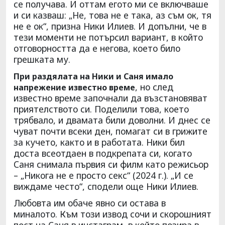
се получава. И оттам егото ми се включваше
и си казваш: „Не, това не е така, аз съм ок, тя
не е ок“, призна Ники Илиев. И допълни, че в
тези моменти не потърсил вариант, в който
отговорността да е негова, което било
грешката му.
При раздялата на Ники и Саня имало
, но след
напрежение известно време
известно време започнали да възстановяват
приятелството си. Поделили това, което
трябвало, и двамата били доволни. И днес се
чуват почти всеки ден, помагат си в грижите
за кучето, както и в работата. Ники бил
доста всеотдаен в подкрепата си, когато
Саня снимала първия си филм като режисьор
– „Никога не е просто секс“ (2024 г.). „И се
виждаме често“, сподели още Ники Илиев.
Любовта им обаче явно си остава в
миналото. Към този извод сочи и скорошният
пост на Саня в инстаграм, в който позира в