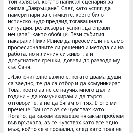
той излязъл, когато написал сценария за
филма „Завръщане“. След като успял да
намери пари за снимките, което било
истинско чудо предвид тогавашната
ситуация, режисьорът успял „да оправи
нещата“, както обобщи. Тези събития
накарали Ники Илиев да преосмисли не само
професионалните си решения и метода си на
работа, но и личния си живот, а и
допуснатите грешки, довели до развода му
със Саня.
„Изключително важно е, когато двама души
са заедно, те да са отбор и да комуникират.
Това, което аз не се научих много дълги
години – да комуникирам и да търся
отговорите, а не да бягам от тях. Егото ми
пречеше. Защото аз се чувствах като...
Когато, да кажем излезеше някакъв проблем
във връзката, аз се чувствах като все едно
мъж, който се е провалил, след като това не