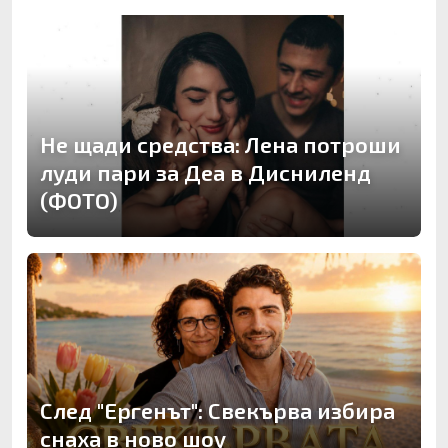
Не щади средства: Лена потроши
луди пари за Деа в Дисниленд
(ФОТО)
След "Ергенът": Свекърва избира
снаха в ново шоу