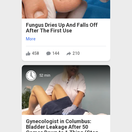
Fungus Dries Up And Falls Off
After The First Use
More
458
144
210
52 min
Gynecologist in Columbus:
Bladder Leakage After 50