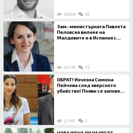
32004
30
Зам.-министърката Павлета
Пеловска вилнее на
Малдивите и в Испания с
богата любовница – брокер
на недвижими имоти
24143
15
ОБРАТ! Изчезна Симона
Пейчева след зверското
убийство! Появи се заповед
за локализирането й
21441
2
НОВА ЖЕНА ЛИ РАЗВЕДЕ