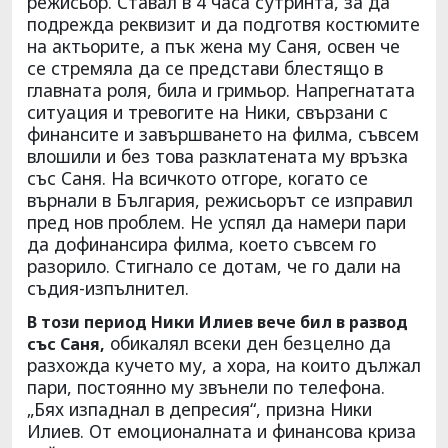
режисьор. Ставал в 4 часа сутринта, за да
подрежда реквизит и да подготвя костюмите
на актьорите, а пък жена му Саня, освен че
се стремяла да се представи блестящо в
главната роля, била и гримьор. Напрегнатата
ситуация и тревогите на Ники, свързани с
финансите и завършването на филма, съвсем
влошили и без това разклатената му връзка
със Саня. На всичкото отгоре, когато се
върнали в България, режисьорът се изправил
пред нов проблем. Не успял да намери пари
да дофинансира филма, което съвсем го
разорило. Стигнало се дотам, че го дали на
съдия-изпълнител.
В този период Ники Илиев вече бил в развод
обикалял всеки ден безцелно да
със Саня,
разхожда кучето му, а хора, на които дължал
пари, постоянно му звънели по телефона.
„Бях изпаднал в депресия“, призна Ники
Илиев. От емоционалната и финансова криза