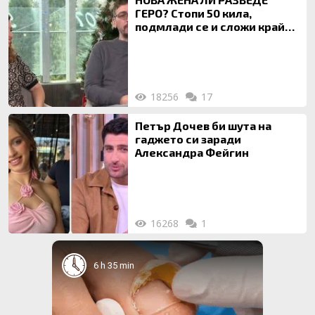
ГЕРО? Стопи 50 кила,
подмлади се и сложи край
на 20-годишен брак
18256
17
Петър Дочев би шута на
гаджето си заради
Александра Фейгин
16268
1
6 h 35 min