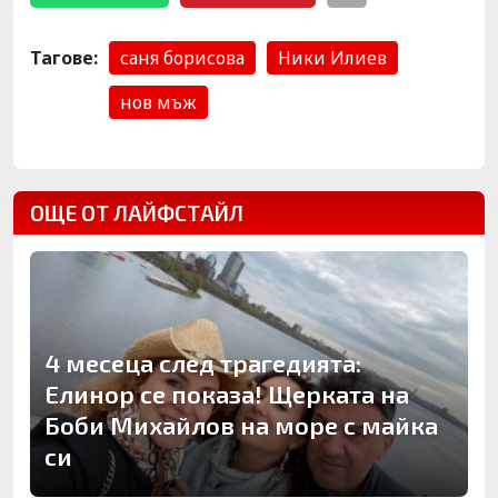
Тагове:
саня борисова
Ники Илиев
нов мъж
ОЩЕ ОТ ЛАЙФСТАЙЛ
4 месеца след трагедията:
Елинор се показа! Щерката на
Боби Михайлов на море с майка
си