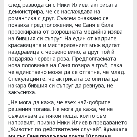
след развода си с Ники Илиев, актрисата
демонстрира, че се наслаждава на
романтика с друг. Съвсем очаквано се
появиха предположения, че Саня е била
провокирана от скорошната медийна изява
на бившия си съпруг. На един от кадрите
красавицата и мистериозният мъж вдигат
наздравица с червено вино, а друг той й
подарява червена роза. Предполгаемата
нова половинка на Саня позира в гръб, така
че единствено може да се отгатне, че млад.
Спекулациите, че актрисата се опитва да
накара бившия си съпруг да ревнува, не
закъсняха.
„Не мога да кажа, че взех най-добрите
решения тогава. Не мога да кажа, че не
съжалявам за някои неща, които съм
направил“, призна Ники Илиев в предаването
„Животът по действителен случай“.
Връзката
.
му със Саня продължи почти 10 години