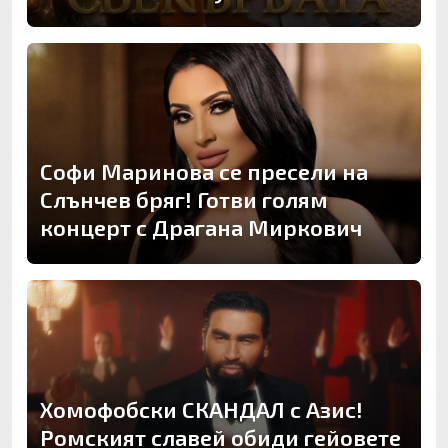
Софи Маринова се пресели на
Слънчев бряг! Готви голям
концерт с Драгана Миркович
Хомофобски СКАНДАЛ с Азис!
Ромският славей обиди гейовете