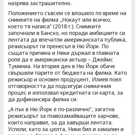
назрява застрашително.
Положението съвсем се влошило по време на
снимките на филма „Нокаут или всичко,
което тя написа“ (2018 г.). Снимките
започнали в Банско, но поради амбициите си
лентата да впечатли американската публика,
режисьорът ги пренесъл в Ню Йорк. По
същата причина и Ники държал в главната
роля да е американски актьор – Джеймс
Туминиа. На втория ден в Ню Йорк обаче
свършили парите от бюджета на филма. Като
режисьор и основен продуцент, Илиев поел
отговорността да подсигури снимачния
процес и използвал кредитната си карта, за
да дофинансира филма си.
„А пък в Ню Йорк е по-различно“, загатна
режисьорът за главозамайващите харчове,
които направил, за да завърши лентата.
Успели, като за целта, Ники бил и хамалин и