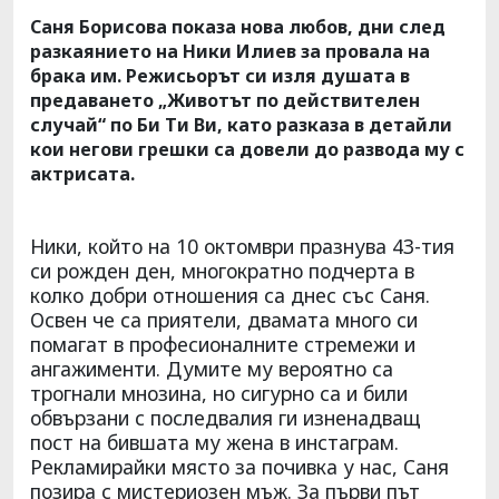
Саня Борисова показа нова любов, дни след
разкаянието на Ники Илиев за провала на
брака им. Режисьорът си изля душата в
предаването „Животът по действителен
случай“ по Би Ти Ви, като разказа в детайли
кои негови грешки са довели до развода му с
актрисата.
Ники, който на 10 октомври празнува 43-тия
си рожден ден, многократно подчерта в
колко добри отношения са днес със Саня.
Освен че са приятели, двамата много си
помагат в професионалните стремежи и
ангажименти. Думите му вероятно са
трогнали мнозина, но сигурно са и били
обвързани с последвалия ги изненадващ
пост на бившата му жена в инстаграм.
Рекламирайки място за почивка у нас, Саня
позира с мистериозен мъж. За първи път