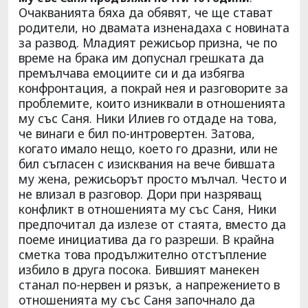
Очакванията бяха да обявят, че ще стават
родители, но двамата изненадаха с новината
за развод. Младият режисьор призна, че по
време на брака им допуснал грешката да
премълчава емоциите си и да избягва
конфронтация, а покрай нея и разговорите за
проблемите, които изниквали в отношенията
му със Саня. Ники Илиев го отдаде на това,
че винаги е бил по-интровертен. Затова,
когато имало нещо, което го дразни, или не
бил съгласен с изисквания на вече бившата
му жена, режисьорът просто мълчал. Често и
не влизал в разговор. Дори при назряващ
конфликт в отношенията му със Саня, Ники
предпочитал да излезе от стаята, вместо да
поеме инициатива да го разреши. В крайна
сметка това продължително отстъпление
избило в друга посока. Бившият манекен
станал по-нервен и рязък, а напрежението в
отношенията му със Саня започнало да