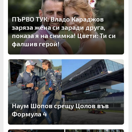
ПЪРВО ТУК: Владо Караджов
заряза жена си заради друга,
показа я на снимка! Цвети: Ти си
фалшив герой!
Наум Шопов срещу Цолов във
Формула 4