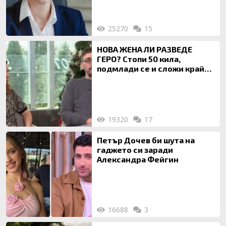
25270
15
НОВА ЖЕНА ЛИ РАЗВЕДЕ
ГЕРО? Стопи 50 кила,
подмлади се и сложи край
на 20-годишен брак
19320
17
Петър Дочев би шута на
гаджето си заради
Александра Фейгин
16688
3