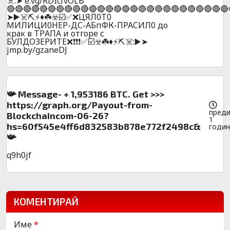
☠️:➤ e.vg/RDIcfvOLB
🔴🔴🔴🔴🔴🔴🔴🔴🔴🔴🔴🔴🔴🔴🔴🔴🔴🔴🔴🔴🔴🔴🔴🔴🔴🔴🔴
➤▶️☠️⛏️⚡♦️☘️☣️☑️✅❌ЦЯЛ0T0
MИЛИЦИ0HЕР-ДС-АБпФК-ПPACИЛ0 до
крак в ТРAПА и отгоре с
БУЛДОЗЕРИТЕ❌❗❗❗✅☑️☣️☘️♦️⚡⛏️☠️:▶️➤
jmp.by/gzaneDJ
📯 Message- + 1,953186 BTC. Get >>>
https://graph.org/Payout-from-
пред
Blockchaincom-06-26?
1
hs=60f545e4ff6d832583b878e772f2498c&
годин
📯
q9h0jf
КОМЕНТИРАЙ
Име
*