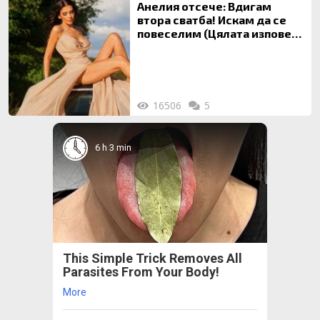
Анелия отсече: Вдигам
втора сватба! Искам да се
повеселим (Цялата изповед
ТУК)
16506
5
6 h 3 min
This Simple Trick Removes All
Parasites From Your Body!
More