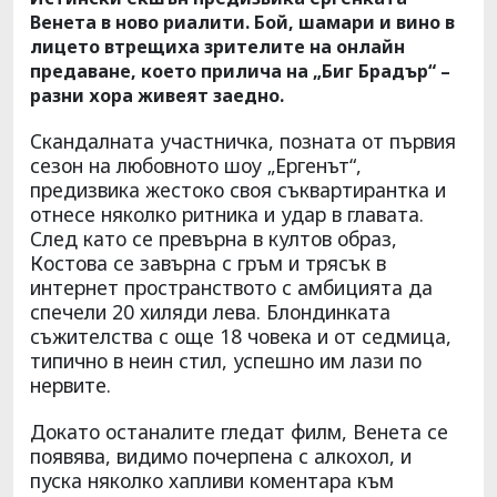
Венета в ново риалити. Бой, шамари и вино в
лицето втрещиха зрителите на онлайн
предаване, което прилича на „Биг Брадър“ –
разни хора живеят заедно.
Скандалната участничка, позната от първия
сезон на любовното шоу „Ергенът“,
предизвика жестоко своя съквартирантка и
отнесе няколко ритника и удар в главата.
След като се превърна в култов образ,
Костова се завърна с гръм и трясък в
интернет пространството с амбицията да
спечели 20 хиляди лева. Блондинката
съжителства с още 18 човека и от седмица,
типично в неин стил, успешно им лази по
нервите.
Докато останалите гледат филм, Венета се
появява, видимо почерпена с алкохол, и
пуска няколко хапливи коментара към