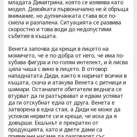
младата Димитрина, която се изявява като
модел. Девойката първоначално не ѝ обръща
внимание, но дупничанката става все по-
смела и разпалена. Ситуацията се развива
скоростно и това води до недопустими
събития в къщата.
Венета започва да крещи в лицето на
момичето, че е по-добра от него, че има по-
хубава фигура и по-голям интелект, и ѝ лисва
цяла чаша с вино в лицето. В отговор
нападнатата Диди, както я наричат всички в
къщата, скача и атакува Венета с ритници и
шамари. Останалите обитатели веднага се
втурват да ги разтървават и едвам успяват
да ги отскубнат една от друга. Венета е
затворена в една стая, а Диди не може да
успокои нервите си и крещи, че иска да я
довърши. Екшънът е прекратен от
продукцията, като и двете дами са
привикани насаме да разговарят със