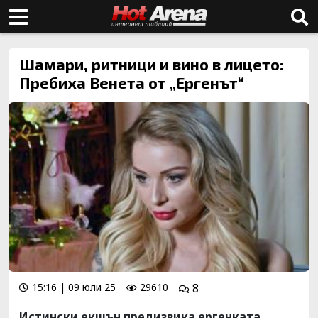
Шамари, ритници и вино в лицето:
Пребиха Венета от „Ергенът“
15:16 | 09 юли 25
29610
8
Истински екшън предизвика ергенката