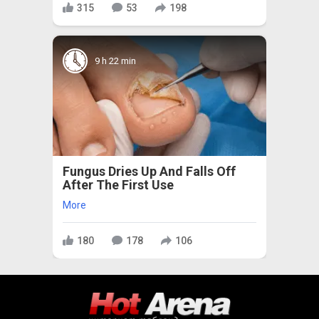
315
53
198
9 h 22 min
Fungus Dries Up And Falls Off
After The First Use
More
180
178
106