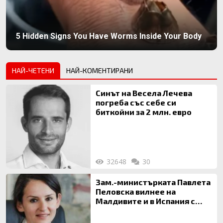
5 Hidden Signs You Have Worms Inside Your Body
НАЙ-ЧЕТЕНИ
НАЙ-КОМЕНТИРАНИ
Синът на Весела Лечева
погреба със себе си
биткойни за 2 млн. евро
32648
30
Зам.-министърката Павлета
Пеловска вилнее на
Малдивите и в Испания с
богата любовница – брокер
на недвижими имоти