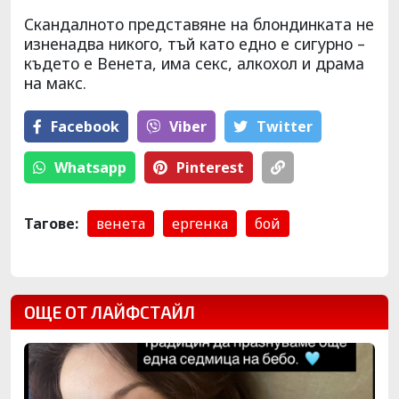
Скандалното представяне на блондинката не
изненадва никого, тъй като едно е сигурно –
където е Венета, има секс, алкохол и драма
на макс.
Facebook
Viber
Тwitter
Whatsapp
Pinterest
Тагове:
венета
ергенка
бой
ОЩЕ ОТ ЛАЙФСТАЙЛ