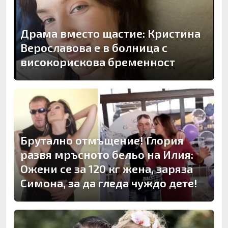
Драма вместо щастие: Кристина
Верославова е в болница с
високорискова бременност
Брутално отмъщение! Глория
развя мръсното бельо на Илия:
Ожени се за 120 кг жена, заряза
Симона, за да гледа чуждо дете!