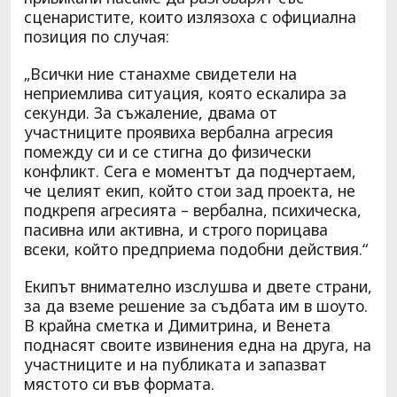
сценаристите, които излязоха с официална
позиция по случая:
„Всички ние станахме свидетели на
неприемлива ситуация, която ескалира за
секунди. За съжаление, двама от
участниците проявиха вербална агресия
помежду си и се стигна до физически
конфликт. Сега е моментът да подчертаем,
че целият екип, който стои зад проекта, не
подкрепя агресията – вербална, психическа,
пасивна или активна, и строго порицава
всеки, който предприема подобни действия.“
Екипът внимателно изслушва и двете страни,
за да вземе решение за съдбата им в шоуто.
В крайна сметка и Димитрина, и Венета
поднасят своите извинения една на друга, на
участниците и на публиката и запазват
мястото си във формата.