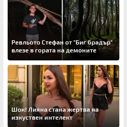
Ревльото Стефан от "Биг брадър"
влезе в гората на демоните
Шок! Лияна стана жертва на
изкуствен интелект