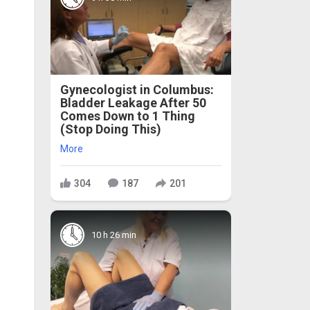
Gynecologist in Columbus:
Bladder Leakage After 50
Comes Down to 1 Thing
(Stop Doing This)
More
304
187
201
10 h 26 min