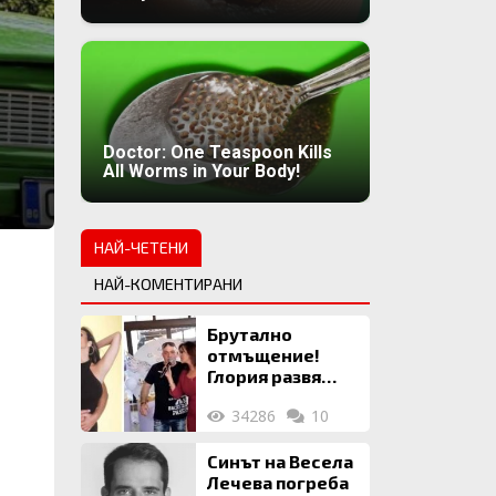
Doctor: One Teaspoon Kills
All Worms in Your Body!
НАЙ-ЧЕТЕНИ
НАЙ-КОМЕНТИРАНИ
Брутално
отмъщение!
Глория развя
мръсното бельо
34286
10
на Илия: Ожени
се за 120 кг
жена, заряза
Синът на Весела
Симона, за да
Лечева погреба