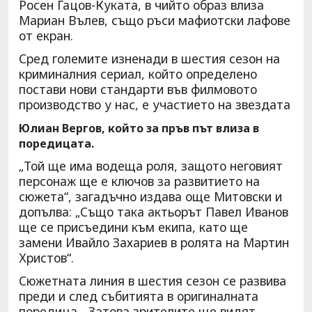
Росен Гацов-Куката, в чийто образ влиза
Мариан Вълев, също ръси мафиотски лафове
от екран.
Сред големите изненади в шестия сезон на
криминалния сериал, който определено
постави нови стандарти във филмовото
производство у нас, е участието на звездата
Юлиан Вергов, който за пръв път влиза в
поредицата.
„Той ще има водеща роля, защото неговият
персонаж ще е ключов за развитието на
сюжета“, загадъчно издава още Митовски и
допълва: „Също така актьорът Павел Иванов
ще се присъедини към екипа, като ще
замени Ивайло Захариев в ролята на Мартин
Христов“.
Сюжетната линия в шестия сезон се развива
преди и след събитията в оригиналната
поредица. „Затова зрителите ще видят