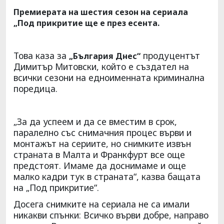
Премиерата на шестия сезон на сериала
„Под прикритие ще е през есента.
Това каза за
продуцентът
„България Днес“
Димитър Митовски, който е създател на
всички сезони на едноименната криминална
поредица.
„За да успеем и да се вместим в срок,
паралелно със снимачния процес върви и
монтажът на сериите, но снимките извън
страната в Малта и Франкфурт все още
предстоят. Имаме да доснимаме и още
малко кадри тук в страната“, казва бащата
на „Под прикритие“.
Досега снимките на сериала не са имали
никакви спънки: Всичко върви добре, направо