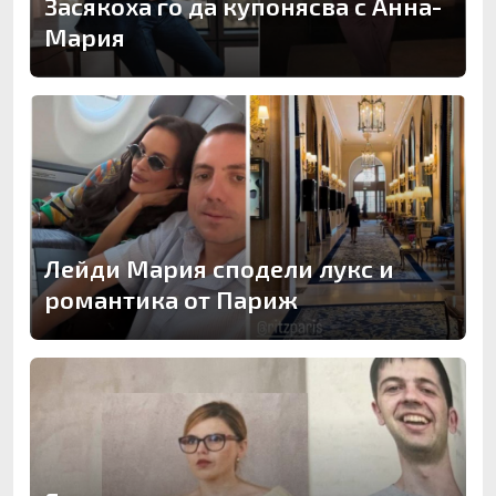
Засякоха го да купонясва с Анна-
Мария
Лейди Мария сподели лукс и
романтика от Париж