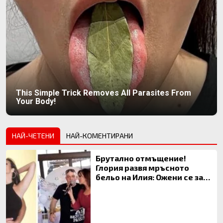
This Simple Trick Removes All Parasites From
Your Body!
НАЙ-ЧЕТЕНИ
НАЙ-КОМЕНТИРАНИ
Брутално отмъщение!
Глория развя мръсното
бельо на Илия: Ожени се за
120 кг жена, заряза Симона,
за да гледа чуждо дете!