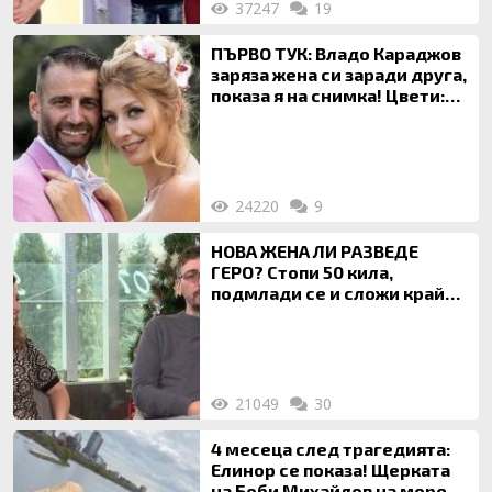
37247
19
ПЪРВО ТУК: Владо Караджов
заряза жена си заради друга,
показа я на снимка! Цвети:
Ти си фалшив герой!
24220
9
НОВА ЖЕНА ЛИ РАЗВЕДЕ
ГЕРО? Стопи 50 кила,
подмлади се и сложи край
на 20-годишен брак
21049
30
4 месеца след трагедията:
Елинор се показа! Щерката
на Боби Михайлов на море с