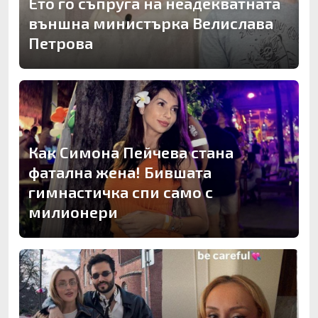
Ето го съпруга на неадекватната
външна министърка Велислава
Петрова
Как Симона Пейчева стана
фатална жена! Бившата
гимнастичка спи само с
милионери