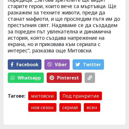
старите герои, които вече са мъртъвци. Ще
разкажем за техните животи, преди да
станат мафиоти, и ще проследим пътя им до
престъпния свят. Надяваме се да създадем
за пореден път увлекателна и динамична
история, която създава напрежение на
екрана, но и приковава към сериала с
интерес“, разказва още Митовски.
Facebook
Viber
Тwitter
Whatsapp
Pinterest
Тагове:
митовски
Под прикритие
нов сезон
сериал
есен