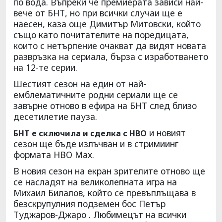
по вода. Въпреки че премиерата зависи най-
вече от БНТ, но при всички случаи ще е
наесен, каза още Димитър Митовски, който
също като почитателите на поредицата,
които с нетърпение очакват да видят новата
развръзка на сериала, бърза с изработването
на 12-те серии.
Шестият сезон на един от най-
емблематичните родни сериали ще се
завърне отново в ефира на БНТ след близо
десетилетие пауза.
и новият
БНТ е сключила и сделка с НВО
сезон ще бъде излъчван и в стримиинг
формата НВО Мах.
В новия сезон на екран зрителите отново ще
се насладят на великолепната игра на
Михаил Билалов, който се превъплъщава в
безскрупулния подземен бос Петър
Туджаров-Джаро . Любимецът на всички