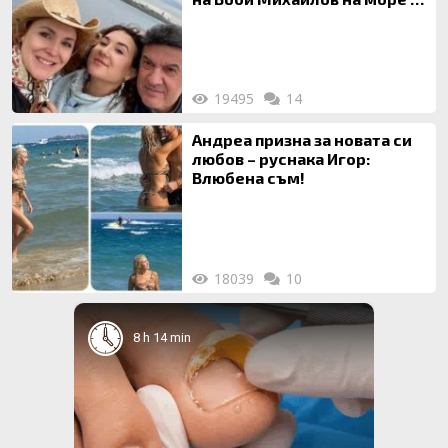
майка си
19495
14
Андреа призна за новата си
любов – руснака Игор:
Влюбена съм!
18039
10
8 h 14 min