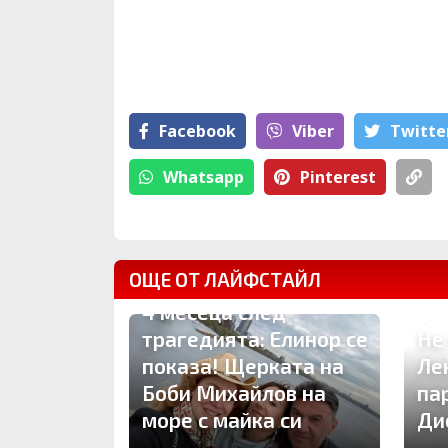
Facebook
Viber
Тwitte
Whatsapp
Pinterest
ОЩЕ ОТ ЛАЙФСТАЙЛ
4 месеца след
трагедията: Елинор се
Не
показа! Щерката на
Ле
Боби Михайлов на
па
море с майка си
Ди