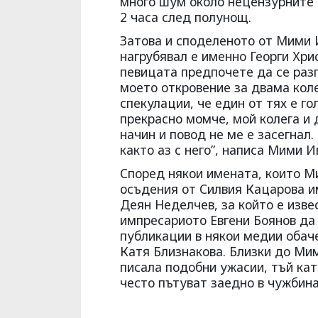
много шум около нецензурните 
2 часа след полунощ.
Затова и споделеното от Мими И
нагрубявал е именно Георги Хри
певицата предпочете да се раз
моето откровение за двама кол
спекулации, че един от тях е го
прекрасно момче, мой колега и 
начин и повод не ме е засегнал
както аз с него”, написа Мими И
Според някои имената, които М
осъдения от Силвия Кацарова и
Деян Неделчев, за който е изве
импресариото Евгени Боянов да 
публикации в някои медии обаче
Катя Близнакова. Близки до Ми
писала подобни ужасии, тъй кат
често пътуват заедно в чужбина