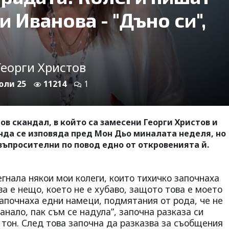
 Иванова - "Дъно си",
Георги Христов
 юли 25
11214
1
ов скандал, в който са замесени Георги Христов и
нда се изповяда пред Мон Дьо миналата неделя, но
въпросителни по повод едно от откровенията й.
егнала някои мои колеги, които тихичко започнаха
ва е нещо, което не е хубаво, защото това е моето
 започнаха едни намеци, подмятания от рода, че не
анало, пак съм се надула”, започна разказа си
тон. След това започна да разказва за съобщения