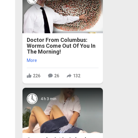
Doctor From Columbus:
Worms Come Out Of You In
The Morning!
More
226
26
132
4 h 3 min