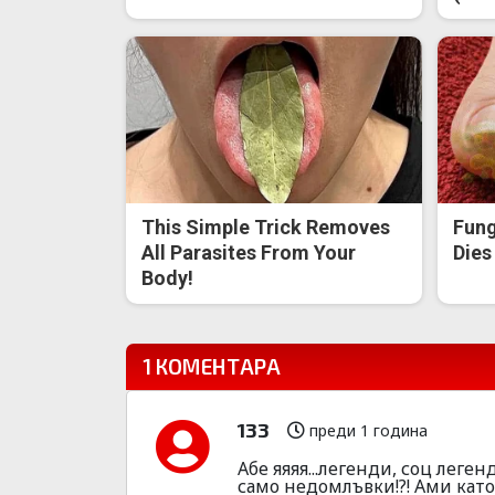
This Simple Trick Removes
Fung
All Parasites From Your
Dies
Body!
1 КОМЕНТАРА
133
преди 1 година
Абе яяяя...легенди, соц лег
само недомлъвки!?! Ами като