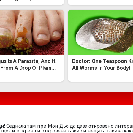
us Is A Parasite, And It
Doctor: One Teaspoon Ki
 From A Drop Of Plain...
All Worms in Your Body!
енди! Седнала там при Мон Дьо да дава откровено интерв
 ще си искрена и откровена кажи си нещата такива как