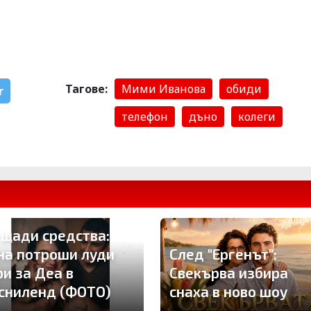
Тагове:
Мими Иванова
обиди
r
телефон
дъно
колеги
 щади средства:
на потроши луди
След "Ергенът":
ри за Деа в
Свекърва избира
сниленд (ФОТО)
снаха в ново шоу