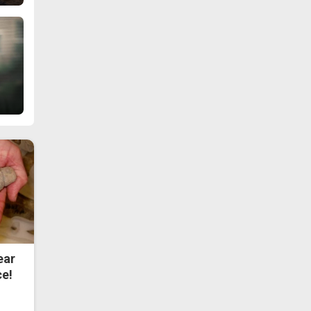
ear
ce!