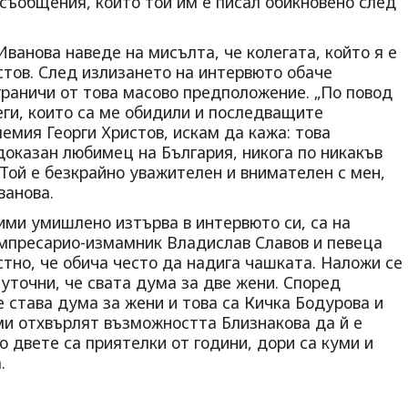
съобщения, които той им е писал обикновено след
ванова наведе на мисълта, че колегата, който я е
стов. След излизането на интервюто обаче
граничи от това масово предположение. „По повод
еги, които са ме обидили и последващите
лемия Георги Христов, искам да кажа: това
доказан любимец на България, никога по никакъв
. Той е безкрайно уважителен и внимателен с мен,
ванова.
ими умишлено изтърва в интервюто си, са на
мпресарио-измамник Владислав Славов и певеца
стно, че обича често да надига чашката. Наложи се
уточни, че свата дума за две жени. Според
 става дума за жени и това са Кичка Бодурова и
ми отхвърлят възможността Близнакова да й е
о двете са приятелки от години, дори са куми и
.