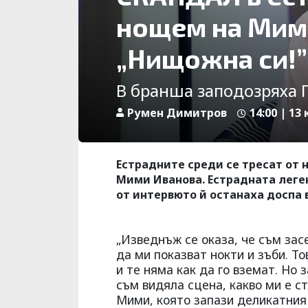
нощем на Мими
„Нищожна си!”
В бранша заподозряха 
Румен Димитров
14:00 | 13
Естрадните среди се тресат от н
Мими Иванова. Естрадната леге
от интервюто й останаха доспа 
„Изведнъж се оказа, че съм зас
да ми показват нокти и зъби. То
и те няма как да го вземат. Но
съм видяла сцена, какво ми е ст
Мими, която запази деликатния 