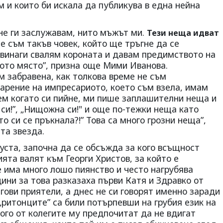
м и които би искала да публикува в една нейна
 не ги заслужавам, нито мъжът ми.
Тези неща идват
е съм такъв човек, който ще тръгне да се
. винаги свалям короната и давам предимството на
рвото място”, призна още Мими Иванова.
м забравена, как толкова време не съм
арение на импресариото, което съм взела, имам
ем когато си пийне, ми пише заплашителни неща и
 си!”, „Нищожна си!" и още по-тежки неща като
то си се пръкнала?!” Това са много грозни неща”,
та звезда.
уста, започна да се обсъжда за кого всъщност
ята валят към Георги Христов, за който е
е има много лошо пиянство и често нагрубява
дини за това разказаха първи Катя и Здравко от
егови приятели, а днес не си говорят именно заради
„ритонците” са били потърпевши на грубия език на
ого от колегите му предпочитат да не вдигат