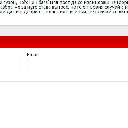
е гузен, негонен бага. Цял пост да се извиняваш на Геор
азбра, че за него става въпрос, нито е първия случай с н
ли да си в добри отношения с всички, че всички се кан
Email