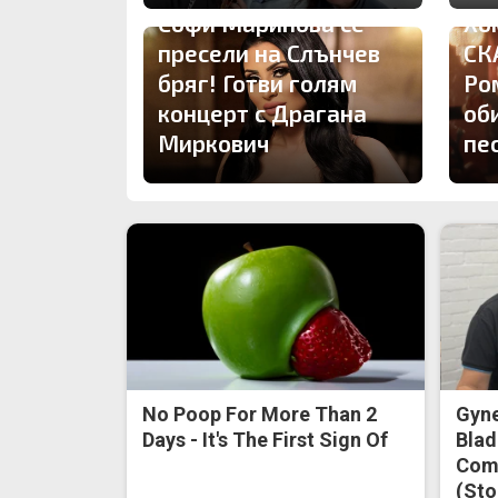
Софи Маринова се
Хо
пресели на Слънчев
СК
бряг! Готви голям
Ро
концерт с Драгана
об
Миркович
пе
No Poop For More Than 2
Gyne
Days - It's The First Sign Of
Blad
Come
(Sto