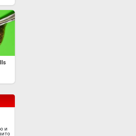
lls
ю и
вито