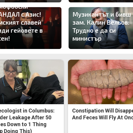
мофобски
АНДАЛ с Азис!
Музикантът и бивш
мският славей
зам. Калин Вельов:
иди гейовете в
Трудно е да си
сен!
министър
cologist in Columbus:
Constipation Will Disapp
der Leakage After 50
And Feces Will Fly At On
s Down to 1 Thing
p Doing This)