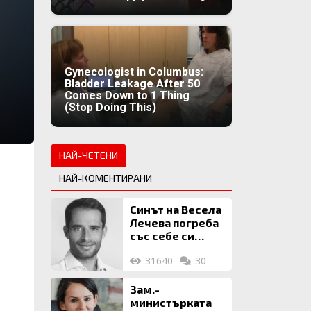
Gynecologist in Columbus:
Bladder Leakage After 50
Comes Down to 1 Thing
(Stop Doing This)
НАЙ-ЧЕТЕНИ
НАЙ-КОМЕНТИРАНИ
Синът на Весела
Лечева погреба
със себе си
биткойни за 2
31640
30
млн. евро
Зам.-
министърката