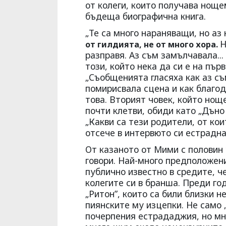
от колеги, които получава ноще
бъдеща биографична книга.
„Те са много нараняващи, но аз
Н
от гилдията, не от много хора.
разправя. Аз съм замълчавала..
този, който нека да си е на пъ
„Съобщенията гласяха как аз съ
помирисвала сцена и как благод
това. Вторият човек, който нощ
почти клетви, обиди като „Дъно
„Какви са тези родители, от кои
отсече в интервюто си естрадна
От казаното от Мими с половин 
говори. Най-много предположени
публично известно в средите, ч
колегите си в бранша. Преди го
„Ритон”, които са били близки н
пиянските му изцепки. Не само 
почерпения естрададжия, но мн