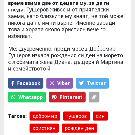
време взима две от децата му, за да ги
Гущеров живее и от приятелски
гледа.
заеми, като близките му знаят, че той може
никога да не им ги върне. Именно заради
това и хората около Християн вече го
избягват.
Междувременно, преди месец Добромир
Гущеров изкара рождения си ден на морето
с любимата жена Диана, дъщеря й Мартина
и семейството й.
Facebook
Viber
Тwitter
Whatsapp
Pinterest
Тагове:
добромир
гущеров
син
християн
рожден ден