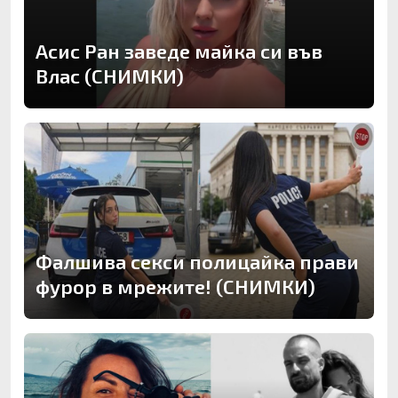
Асис Ран заведе майка си във
Влас (СНИМКИ)
Фалшива секси полицайка прави
фурор в мрежите! (СНИМКИ)