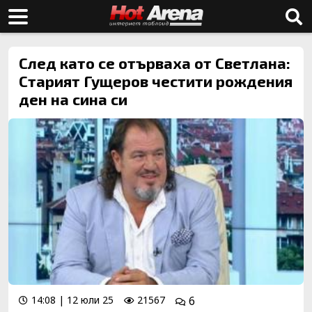
След като се отърваха от Светлана:
Старият Гущеров честити рождения
ден на сина си
14:08 | 12 юли 25
21567
6