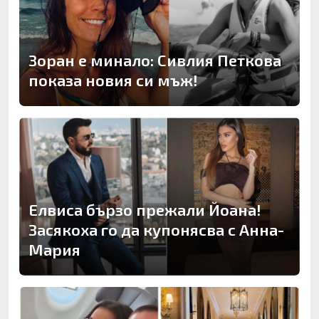
Зоран е минало: Сивлия Петкова
показа новия си мъж!
Елвиса бързо прежали Йоана!
Засякоха го да купонясва с Анна-
Мария