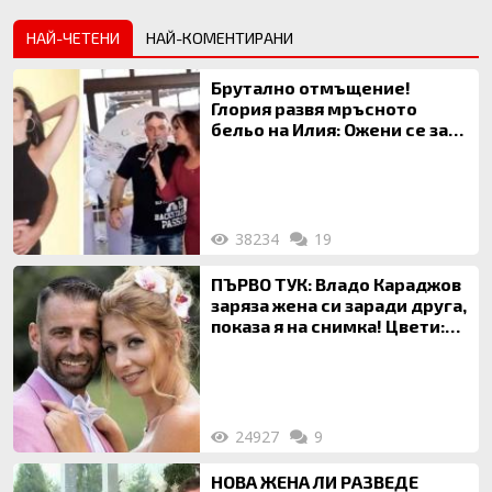
НАЙ-ЧЕТЕНИ
НАЙ-КОМЕНТИРАНИ
Брутално отмъщение!
Глория развя мръсното
бельо на Илия: Ожени се за
120 кг жена, заряза Симона,
за да гледа чуждо дете!
38234
19
ПЪРВО ТУК: Владо Караджов
заряза жена си заради друга,
показа я на снимка! Цвети:
Ти си фалшив герой!
24927
9
НОВА ЖЕНА ЛИ РАЗВЕДЕ