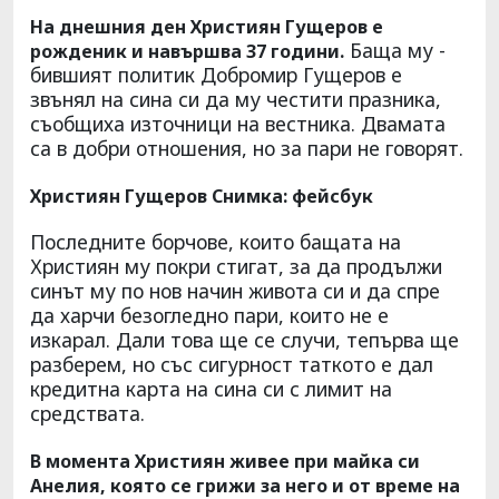
На днешния ден Християн Гущеров е
Баща му -
рожденик и навършва 37 години.
бившият политик Добромир Гущеров е
звънял на сина си да му честити празника,
съобщиха източници на вестника. Двамата
са в добри отношения, но за пари не говорят.
Християн Гущеров Снимка: фейсбук
Последните борчове, които бащата на
Християн му покри стигат, за да продължи
синът му по нов начин живота си и да спре
да харчи безогледно пари, които не е
изкарал. Дали това ще се случи, тепърва ще
разберем, но със сигурност таткото е дал
кредитна карта на сина си с лимит на
средствата.
В момента Християн живее при майка си
Анелия, която се грижи за него и от време на