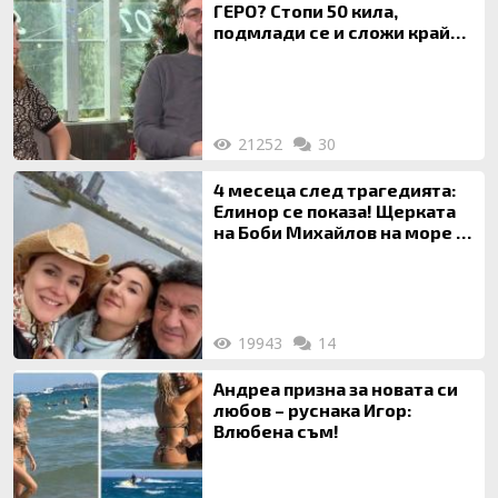
ГЕРО? Стопи 50 кила,
подмлади се и сложи край
на 20-годишен брак
21252
30
4 месеца след трагедията:
Елинор се показа! Щерката
на Боби Михайлов на море с
майка си
19943
14
Андреа призна за новата си
любов – руснака Игор:
Влюбена съм!