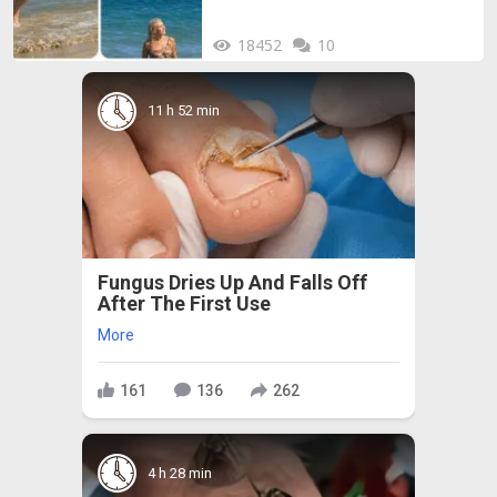
18452
10
11 h 52 min
Fungus Dries Up And Falls Off
After The First Use
More
161
136
262
4 h 28 min