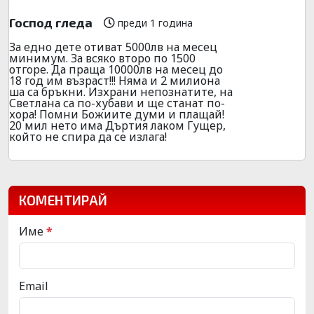
Господ гледа
преди 1 година
За едно дете отиват 5000лв на месец
минимум. За всяко второ по 1500
отгоре. Да праща 10000лв на месец до
18 год им възраст!!! Няма и 2 милиона
ша са бръкни. Изхрани непознатите, на
Светлана са по-хубави и ще станат по-
хора! Помни Божиите думи и плащай!
20 мил нето има Дъртия лаком Гущер,
който не спира да се излага!
КОМЕНТИРАЙ
Име
*
Email