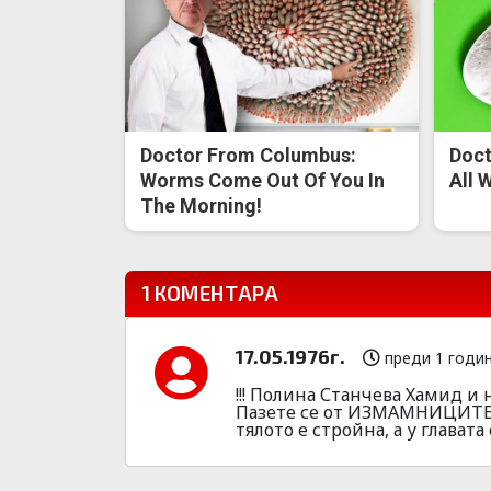
Doctor From Columbus:
Doct
Worms Come Out Of You In
All 
The Morning!
1 КОМЕНТАРА
17.05.1976г.
преди 1 годи
!!! Полина Станчева Хамид и
Пазете се от ИЗМАМНИЦИТЕ. 
тялото е стройна, а у главата