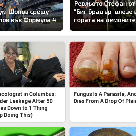
Ревльото Стефан от
ум Шопов срещу
"Биг брадър" влезе 
лов във Формула 4
гората на демоните
cologist in Columbus:
Fungus Is A Parasite, And
der Leakage After 50
Dies From A Drop Of Plain
s Down to 1 Thing
p Doing This)