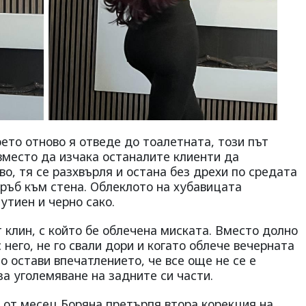
ето отново я отведе до тоалетната, този път
место да изчака останалите клиенти да
о, тя се разхвърля и остана без дрехи по средата
гръб към стена. Облеклото на хубавицата
утиен и черно сако.
клин, с който бе облечена миската. Вместо долно
 него, не го свали дори и когато облече вечерната
о остави впечатлението, че все още не се е
а уголемяване на задните си части.
 от месец Боряна претърпя втора корекция на