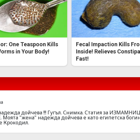
or: One Teaspoon Kills
Fecal Impaction Kills Fr
Worms in Your Body!
Inside! Relieves Constip
Fast!
на
 надежда дойчева !!! Гугъл. Снимка. Статия за ИЗМАМНИ
Моята "жена" надежда дойчева е като египетска богин
 е Крокодил.