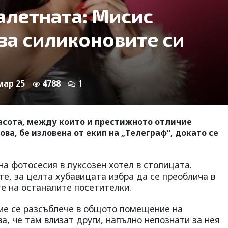
алетната: Мисис
за силиконовите си
 мар 25
4788
1
расота, между които и престижното отличие
ва, бе изловена от екип на „Телеграф“, докато се
на фотосесия в луксозен хотел в столицата.
е, за целта хубавицата избра да се преоблича в
е на останалите посетителки.
ие се разсъблече в общото помещение на
а, че там влизат други, напълно непознати за нея