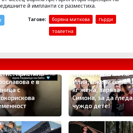
предишните й импланти се разместиха.
Тагове:
боряна миткова
гърди
r
тоалетна
Брутално отмъщени
ама вместо
Глория развя
стие: Кристина
мръсното бельо на
рославова е в
Илия: Ожени се за 1
лница с
кг жена, заряза
сокорискова
Симона, за да гледа
еменност
чуждо дете!