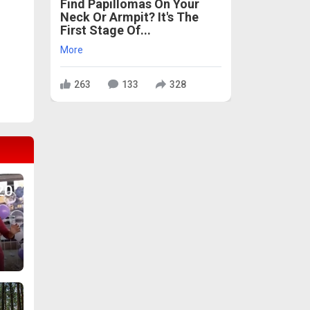
Find Papillomas On Your
Neck Or Armpit? It's The
First Stage Of...
More
263
133
328
е!
20