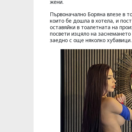
жени.
Първоначално Боряна влезе в то
които бе дошла в хотела, и пос
оставяйки в тоалетната на прои
посвети изцяло на заснемането
заедно с още няколко хубавици.