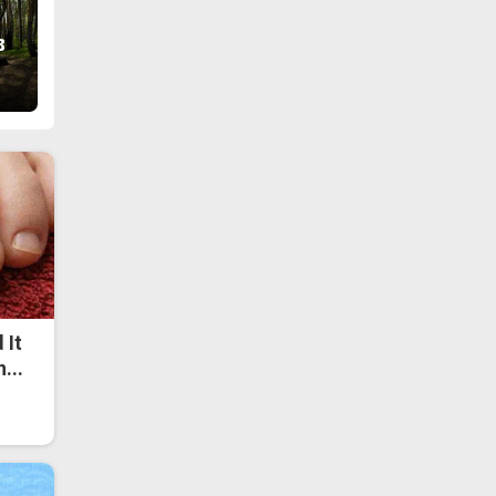
в
 It
...