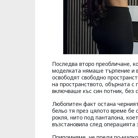
Последва второ преобличане, ко
моделката нямаше търпение и в
освободят свободно пространств
на пространството, обърната с 
включваше къс син потник, без с
Любопитен факт остана черният 
бельо тя през цялото време бе с
рокля, нито под панталона, коет
възстановила след операцията з
Припомняме, че преди по-малко