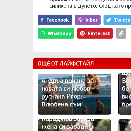
силикона в дупето, след като 
Facebook
Viber
Тwitte
Whatsapp
Pinterest
ОЩЕ ОТ ЛАЙФСТАЙЛ
Др
ща
Андреа призна за
Ве
новата си любов –
бо
руснака Игор:
ви
Влюбена съм!
бр
ПЪРВО ТУК: Владо
Караджов заряза
жена си заради