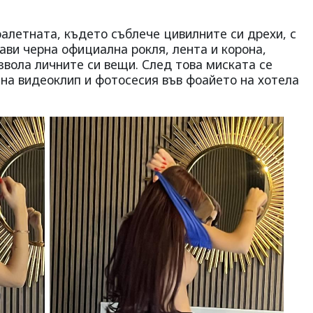
алетната, където съблече цивилните си дрехи, с
тави черна официална рокля, лента и корона,
звола личните си вещи. След това миската се
 на видеоклип и фотосесия във фоайето на хотела