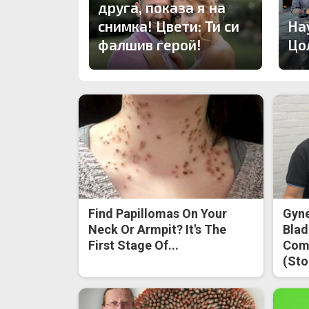
друга, показа я на
снимка! Цвети: Ти си
На
фалшив герой!
Цо
Find Papillomas On Your
Gyne
Neck Or Armpit? It's The
Blad
First Stage Of...
Come
(Sto