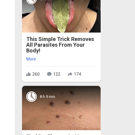
This Simple Trick Removes
All Parasites From Your
Body!
More
260
122
174
8 h 9 min