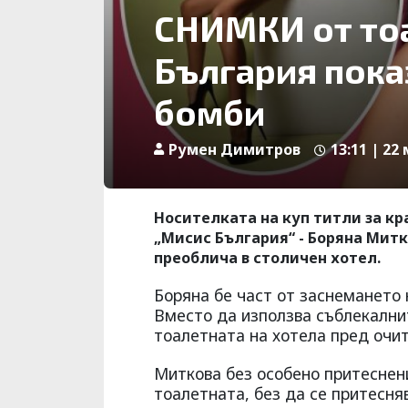
СНИМКИ от то
България пока
бомби
Румен Димитров
13:11 | 22
Носителката на куп титли за к
„Мисис България“ - Боряна Митко
преоблича в столичен хотел.
Боряна бе част от заснемането 
Вместо да използва съблекалнит
тоалетната на хотела пред очит
Миткова без особено притеснен
тоалетната, без да се притесняв