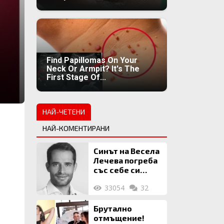
Find Papillomas On Your
Neck Or Armpit? It's The
First Stage Of...
НАЙ-ЧЕТЕНИ
НАЙ-КОМЕНТИРАНИ
Синът на Весела
Лечева погреба
със себе си
биткойни за 2
33054
32
млн. евро
Брутално
отмъщение!