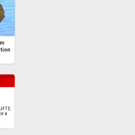
om
ation
ЦИТЕ.
я в