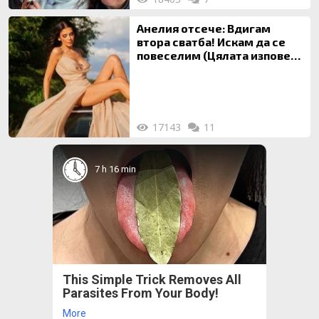
Анелия отсече: Вдигам
втора сватба! Искам да се
повеселим (Цялата изповед
ТУК)
17143
11
7 h 16 min
This Simple Trick Removes All
Parasites From Your Body!
More