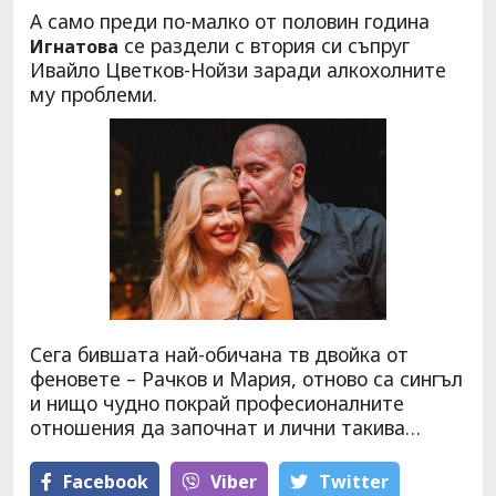
А само преди по-малко от половин година
се раздели с втория си съпруг
Игнатова
Ивайло Цветков-Нойзи заради алкохолните
му проблеми.
Сега бившата най-обичана тв двойка от
феновете – Рачков и Мария, отново са сингъл
и нищо чудно покрай професионалните
отношения да започнат и лични такива…
Facebook
Viber
Тwitter