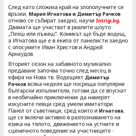
След като сложиха край на злополучните си
връзки,
Мария Игнатова и Димитър Рачков
отново се събират заедно, научи
Intrigi.
bg
.
Двамата ще участват в риалити шоуто
„Пееш или лъжеш“. Комикът ще бъде водещ,
а Игнатова ще е в екипа от панелисти заедно
с опосумите Иван Христов и Андрей
Арнаудов.
Вторият сезон на забавното музикално
предаване започва точно след месец в
ефира на Нова тв. Водещият
Димитър
всяка неделя ще посреща популярни
Рачков
български изпълнители, готови да се впуснат
в необичайно приключение да намерят
изкусните певци сред умели имитатори.
Панел от съветници, сред които и
,
Игнатова
ще се включи активно в разпознаването на
езика на тялото, движението на устните и
сценичното поведение на участниците -