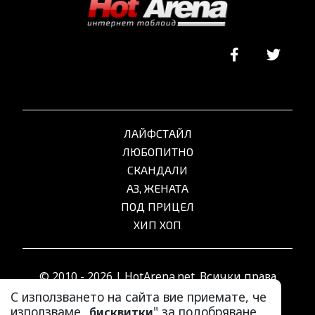
ЛАЙФСТАЙЛ
ЛЮБОПИТНО
СКАНДАЛИ
АЗ, ЖЕНАТА
ПОД ПРИЦЕЛ
ХИП ХОП
© 2010 - 2026 | HotArena.net. Всички права
запазени.
С използването на сайта вие приемате, че
използваме „
" за подобряване
бисквитки