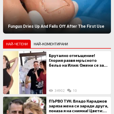
Fungus Dries Up And Falls Off After The First Use
НАЙ-ЧЕТЕНИ
НАЙ-КОМЕНТИРАНИ
Брутално отмъщение!
Глория развя мръсното
бельо на Илия: Ожени се за
120 кг жена, заряза Симона,
за да гледа чуждо дете!
34902
10
ПЪРВО ТУК: Владо Караджов
заряза жена си заради друга,
показа я на снимка! Цвети: