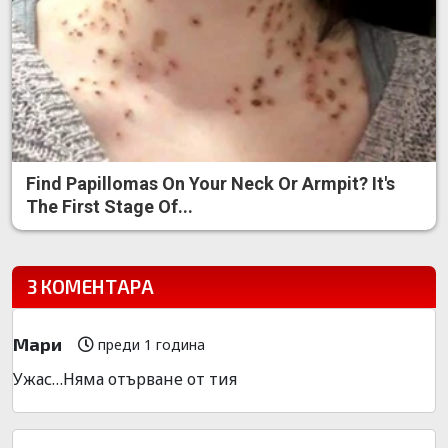
Find Papillomas On Your Neck Or Armpit? It's
The First Stage Of...
3 КОМЕНТАРА
Мари
преди 1 година
Ужас…Няма отърване от тия