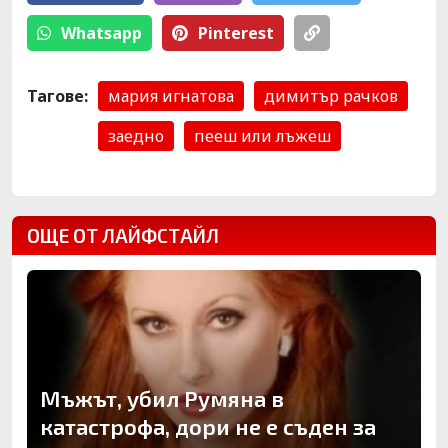
Whatsapp
Pinterest
Тагове:
мария игнатова
димитър рачков
заедно
пееш или лъжеш
ОЩЕ ОТ ЛАЙФСТАЙЛ
Мъжът, убил Румяна в
катастрофа, дори не е съден за