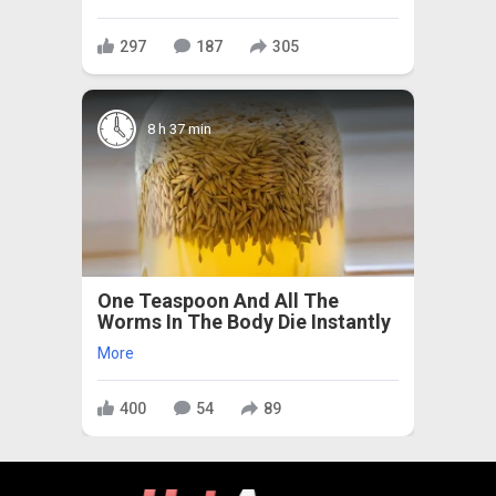
297
187
305
8 h 37 min
One Teaspoon And All The
Worms In The Body Die Instantly
More
400
54
89