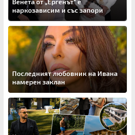
Венета от „Ергенът“ е
наркозависим и със запори
Последният любовник на Ивана
намерен заклан