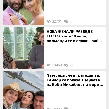
Ти си фалшив герой!
22701
4
НОВА ЖЕНА ЛИ РАЗВЕДЕ
ГЕРО? Стопи 50 кила,
подмлади се и сложи край
на 20-годишен брак
20468
29
4 месеца след трагедията:
Елинор се показа! Щерката
на Боби Михайлов на море с
майка си
18403
7