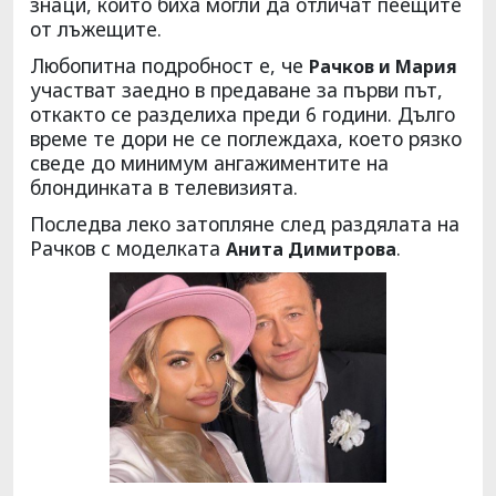
знаци, които биха могли да отличат пеещите
от лъжещите.
Любопитна подробност е, че
Рачков и Мария
участват заедно в предаване за първи път,
откакто се разделиха преди 6 години. Дълго
време те дори не се поглеждаха, което рязко
сведе до минимум ангажиментите на
блондинката в телевизията.
Последва леко затопляне след раздялата на
Рачков с моделката
.
Анита Димитрова