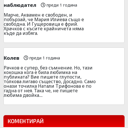
наблюдател
преди 1 година
Марче, Аквамен е свободен, и
побързай, че Мария Илиева също е
свободна. И Гущеровица е фрий.
Храчков с късите крайничета няма
къде да избяга.
Колев
преди 1 година
Рачков е супер, без съмнение. Но, тази
кокошка кога е била любимка на
публиката? Вие пишете глупости,
толкова лигаво същество, досадно. Само
онази точилка Натали Трифонова е по
гадна от нея. Така че, не пишете
любима двойка....
КОМЕНТИРАЙ