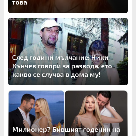
това
След години мълчание: Ники
Кънчев говори за развода, ето
какво се случва в дома му!
Милионер? Бившият годеник на