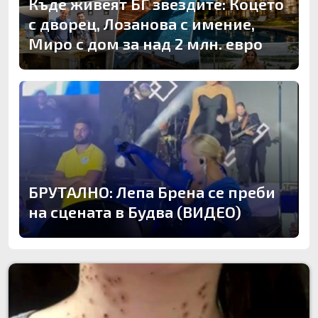
Къде живеят БГ звездите: Коцето
с дворец, Лозанова с имение,
Миро с дом за над 2 млн. евро
БРУТАЛНО: Лепа Брена се преби
на сцената в Будва (ВИДЕО)